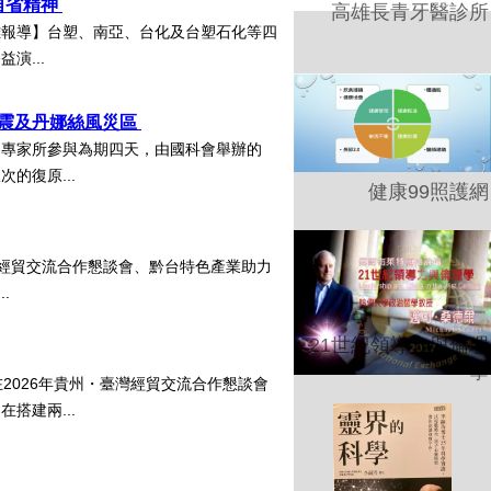
自省精神
高雄長青牙醫診所
雄報導】台塑、南亞、台化及台塑石化等四
演...
地震及丹娜絲風災區
審專家所參與為期四天，由國科會舉辦的
的復原...
健康99照護網
灣經貿交流合作懇談會、黔台特色產業助力
..
21世紀領導力與倫理
學
2026年貴州・臺灣經貿交流合作懇談會
搭建兩...