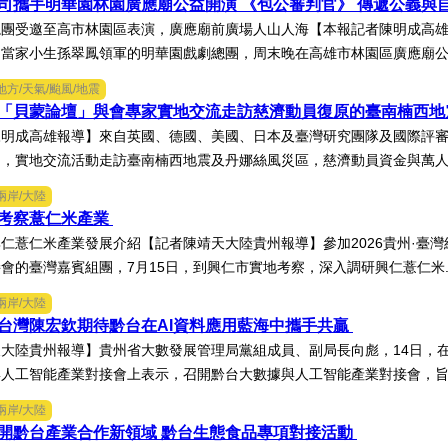
司攜手明華園林園廣應廟公益開演 《包公審判官》 傳遞公義與
總團受邀至高市林園區表演，廣應廟前廣場人山人海【本報記者陳明成高
當家小生孫翠鳳領軍的明華園戲劇總團，周末晚在高雄市林園區廣應廟公益
地方/天氣/颱風/地震
「貝蒙論壇」與會專家實地交流走訪慈濟動員復原的臺南楠西
陳明成高雄報導】來自英國、德國、美國、日本及臺灣研究團隊及國際評
，實地交流活動走訪臺南楠西地震及丹娜絲風災區，慈濟動員資金與萬人次
兩岸/大陸
考察薏仁米產業
仁薏仁米產業發展介紹【記者陳靖天大陸貴州報導】參加2026貴州·臺
會的臺灣嘉賓組團，7月15日，到興仁市實地考察，深入調研興仁薏仁米.
兩岸/大陸
台灣陳宏欽期待黔台在AI資料應用藍海中攜手共贏
大陸貴州報導】貴州省大數發展管理局黨組成員、副局長向彪，14日，在
人工智能產業對接會上表示，召開黔台大數據與人工智能產業對接會，旨在
兩岸/大陸
開黔台產業合作新領域 黔台生態食品專項對接活動