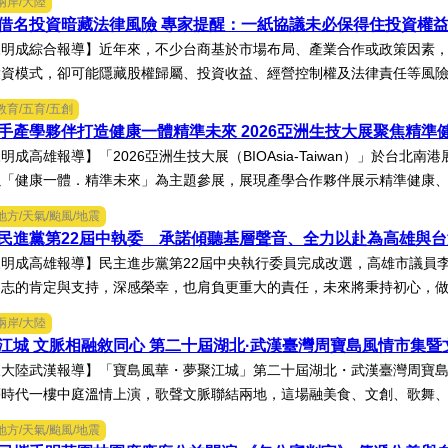
兩岸/大陸
借名投資暗藏法律風險 專家提醒：一紙協議未必保得住投資權
陳明成綜合報導】近年來，不少台商基於市場布局、產業合作或政策因素
資模式，卻可能隱藏股權歸屬、投資收益、經營控制權及法律責任等風險，
教育/五育/五創
手產學夥伴打造健康一體精準未來 2026亞洲生技大展聚焦精準
明成高雄報導】「2026亞洲生技大展（BIOAsia-Taiwan）」於台
「健康一體．精準未來」為主題參展，展現產學合作夥伴展示精準健康、生
地方/天氣/颱風/地震
民進黨第22屆中執委 承諾傾聽基層聲音、全力以赴為高雄與
明成高雄報導】民主進步黨第22屆中央執行委員完成改選，高雄市議員
志的肯定與支持，深感榮幸，也肩負更重大的責任，未來將秉持初心，做好
兩岸/大陸
江城 文脈相融敘同心 第二十屆湖北·武漢臺灣周寶島風情市集
大陸武漢報導】「寶島風華・夢聚江城」第二十屆湖北・武漢臺灣周寶島
時代一樓中庭溫情上演，歌聲文脈聯結兩地，這場融美食、文創、歌舞、匠
地方/天氣/颱風/地震