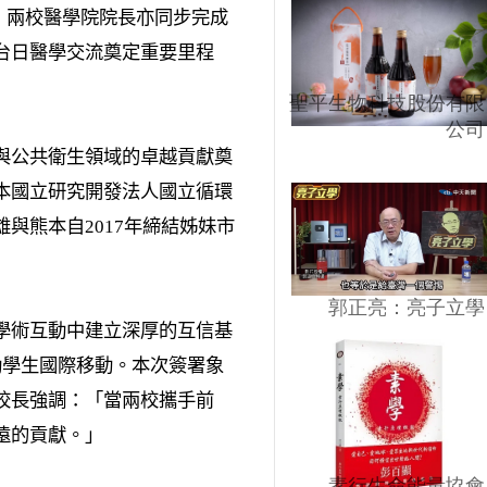
，兩校醫學院院長亦同步完成
台日醫學交流奠定重要里程
聖平生物科技股份有限
公司
與公共衛生領域的卓越貢獻奠
本國立研究開發法人國立循環
雄與熊本自
2017
年締結姊妹市
郭正亮：亮子立學
學術互動中建立深厚的互信基
動學生國際移動。本次簽署象
校長強調：「當兩校攜手前
遠的貢獻。」
素行生命能量協會