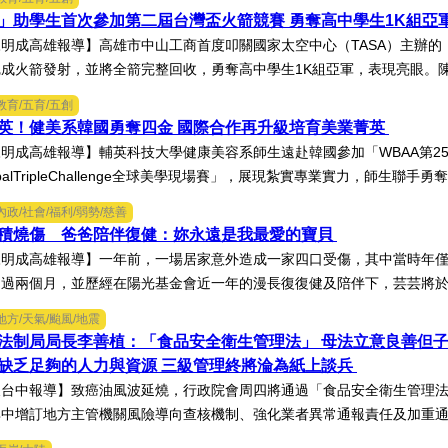
」助學生首次參加第二屆台灣盃火箭競賽 勇奪高中學生1K組亞
明成高雄報導】高雄市中山工商首度叩關國家太空中心（TASA）主辦的「
成火箭發射，並將全箭完整回收，勇奪高中學生1K組亞軍，表現亮眼。陳國
教育/五育/五創
英！健美系韓國勇奪四金 國際合作再升級培育美業菁英
明成高雄報導】輔英科技大學健康美容系師生遠赴韓國參加「WBAA第2
obalTripleChallenge全球美學現場賽」，展現紮實專業實力，師生聯手勇奪
內政/社會/福利/弱勢/慈善
面積燒傷 爸爸陪伴復健：妳永遠是我最愛的寶貝
明成高雄報導】一年前，一場居家意外造成一家四口受傷，其中當時年僅
過兩個月，並歷經在陽光基金會近一年的漫長復復健及陪伴下，芸芸將於八
地方/天氣/颱風/地震
法制局局長李善植：「食品安全衛生管理法」 母法立意良善但
缺乏足夠的人力與資源 三級管理終將淪為紙上談兵
台中報導】致癌油風波延燒，行政院會周四將通過「食品安全衛生管理法
中增訂地方主管機關風險導向查核機制、強化業者異常通報責任及加重通報