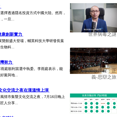
益
，選擇透過隱名投資方式中國大陸。然而，
一旦...
世界病毒之謎
健康創新實力
北南港展覽館盛大登場，輔英科技大學研發長葉
物科...
台灣努力
李雨庭順利當選中執委。李雨庭表示，能
哈佛大學開放課程：正
黨與地...
義-思辯之旅
暨文化交流之夜在漢溫情上演
風情市集暨文化交流之夜，7月16日晚上
人分享...