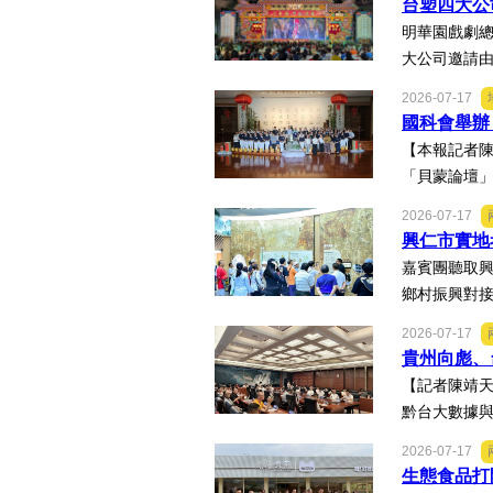
台塑四大公
明華園戲劇
大公司邀請由
2026-07-17
國科會舉辦
【本報記者
「貝蒙論壇」
2026-07-17
興仁市實地
嘉賓團聽取興
鄉村振興對接
2026-07-17
貴州向彪、
【記者陳靖天
黔台大數據與
2026-07-17
生態食品打