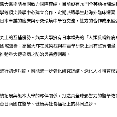
醫大醫學院長期致力國際連結，目前設有
70
門全英語授課課
學等頂尖醫學中心建立合作，定期派遣學生赴海外臨床選習
日本卓越的臨床與研究環境中學習交流，雙方的合作成果備
究上的互補優勢。熊本大學擁有日本領先的「人類反轉錄病
國際聲譽；高醫大亦在感染症與病毒學研究上具有堅實能量
推動重大傳染病之防治與醫療創新。
進行初步討論，盼能進一步強化研究鏈結、深化人才培育模
續拓展與熊本大學的夥伴關係，打造具全球影響力的醫學教
台日兩國在醫學、健康與社會福祉上的共同進步。