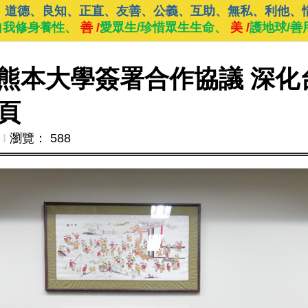
、道德、良知、正直、友善、公義、互助、無私、利他、
自我修身養性、
善 /
愛眾生/珍惜眾生生命、
美 /
護地球/善
熊本大學簽署合作協議 深化
頁
Ι
瀏覽： 588