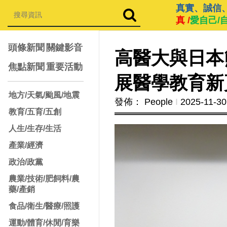
真實、誠信
真 /
愛自己/
頭條新聞
關鍵影音
高醫大與日本
焦點新聞
重要活動
展醫學教育新
地方/天氣/颱風/地震
發佈： People
Ι
2025-11-30
教育/五育/五創
人生/生存/生活
產業/經濟
政治/政黨
農業/技術/肥飼料/農
藥/產銷
食品/衛生/醫療/照護
運動/體育/休閒/育樂