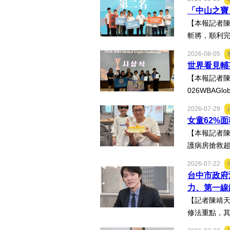
「中山之寶
【本報記者陳
斬將，順利完
2026-08-05
世界看見輔
【本報記者陳
026WBAGl
2026-07-29
女童62%
【本報記者陳
護病房搶救超
2026-07-22
台中市政府
力、第一線
【記者陳靖天
修法重點，其