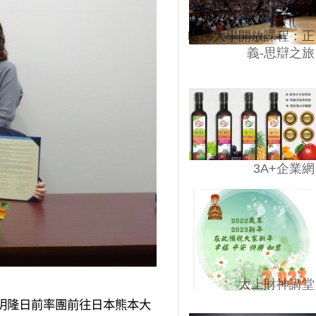
哈佛大學開放課程：正
義-思辯之旅
3A+企業網
太上財神講堂
明隆日前率團前往日本熊本大