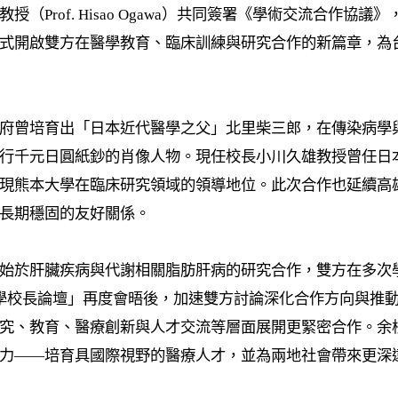
教授（
Prof. Hisao Ogawa
）共同簽署《學術交流合作協議》
式開啟雙方在醫學教育、臨床訓練與研究合作的新篇章，為
府曾培育出「日本近代醫學之父」北里柴三郎，在傳染病學
行千元日圓紙鈔的肖像人物。現任校長小川久雄教授曾任日
現熊本大學在臨床研究領域的領導地位。此次合作也延續高
長期穩固的友好關係。
始於肝臟疾病與代謝相關脂肪肝病的研究合作，雙方在多次
學校長論壇」再度會晤後，加速雙方討論深化合作方向與推
究、教育、醫療創新與人才交流等層面展開更緊密合作。余
力——培育具國際視野的醫療人才，並為兩地社會帶來更深