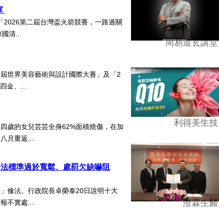
軍
2026第二屆台灣盃火箭競賽，一路過關
清...
周易道玄講堂
5屆世界美容藝術與設計國際大賽」及「2
四金、...
利得美生技
四歲的女兒芸芸全身62%面積燒傷，在加
月重返...
子法標準過於寬鬆、處罰欠缺嚇阻
」修法。行政院長卓榮泰20日說明十大
澄霖生醫
不實處...