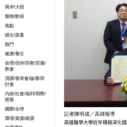
兩岸/大陸
寵物/動保
焦點
婦女/孩童
熱門
健康/養生
命理/信仰/宗教/宮廟/
教會
演講/發表會/論壇/研
討會
內政/社會/福利/弱勢/
慈善
國際/全球
記者陳明成／高雄報導
環境/資源/能源
高雄醫學大學近年積極深化國