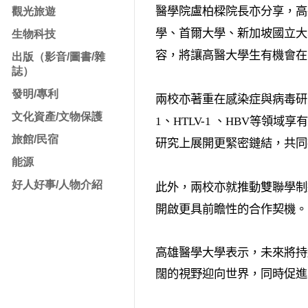
醫學院盧柏樑院長亦分享，高
觀光旅遊
學、首爾大學、新加坡國立大
生物科技
容，將讓高醫大學生有機會在
出版（影音/圖書/雜
誌）
發明/專利
兩校亦著重在感染症與病毒研
文化資產/文物保護
1
、
HTLV-1
、
HBV
等領域享有
旅館/民宿
研究上展開更緊密鏈結，共同
能源
好人好事/人物介紹
此外，兩校亦就推動雙聯學制
開啟更具前瞻性的合作契機。
高雄醫學大學表示，未來將持
闊的視野迎向世界，同時促進