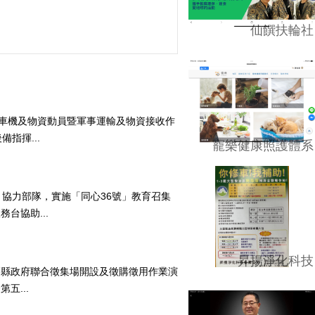
仙饌扶輪社
隊車機及物資動員暨軍事運輸及物資接收作
指揮...
寵樂健康照護體系
協力部隊，實施「同心36號」教育召集
台協助...
昇揚淨化科技
栗縣政府聯合徵集場開設及徵購徵用作業演
五...