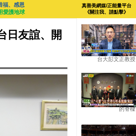
惜福、感恩
真善美網媒/正能量平台
用愛護地球
《關注我、請點擊》
台日友誼、開
台大彭文正教授
台學版的54/64》大學
的脊樑