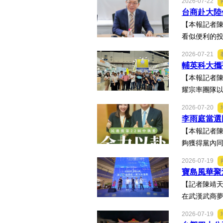
2026-07-22
台商赴大陸
【本報記者
看似便利的投
2026-07-21
輔英科大攜
【本報記者陳
耀宗率團隊以
2026-07-20
李雨庭當選
【本報記者陳
夠獲得黨內同
2026-07-19
寶島風華聚
【記者陳靖天
在武漢武商夢
2026-07-19