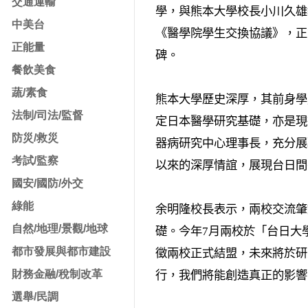
交通運輸
學，與熊本大學校長小川久雄
中美台
《
醫學院學生交換協議
》，正
正能量
碑。
餐飲美食
蔬/素食
熊本大學歷史深厚，其前身學
法制/司法/監督
定日本醫學研究基礎，亦是現
防災/救災
器病研究中心理事長，充分展
考試/監察
以來的深厚情誼，展現台日間
國安/國防/外交
綠能
余明隆校長表示，兩校交流肇
自然/地理/景觀/地球
礎。今年
7
月兩校於「台日大
都市發展與都市建設
徵兩校正式結盟，未來將於研
財務金融/稅制改革
行，我們將能創造真正的影響
選舉/民調