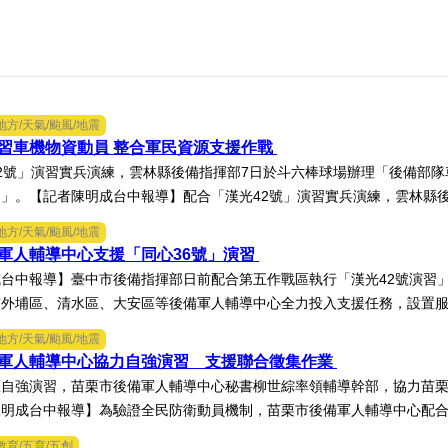
地方/天氣/颱風/地震
習車機物資動員 整合軍民資源支援作戰
2號」演習實兵演練，雲林縣後備指揮部7日於斗六棒球場辦理「後備部
」。【記者陳明成台中報導】配合「漢光42號」演習實兵演練，雲林縣後備
地方/天氣/颱風/地震
軍人輔導中心支援「同心36號」演習
台中報導】臺中市後備指揮部日前配合第五作戰區執行「漢光42號演習」
外埔區、清水區、大安區等後備軍人輔導中心全力投入支援任務，設置服務
地方/天氣/颱風/地震
軍人輔導中心協力自強演習 支援聯合徵集作業
區自強演習，苗栗市後備軍人輔導中心秘書柳世綜率領輔導幹部，協力苗
明成台中報導】為驗證全民防衛動員機制，苗栗市後備軍人輔導中心配合第
教育/五育/五創