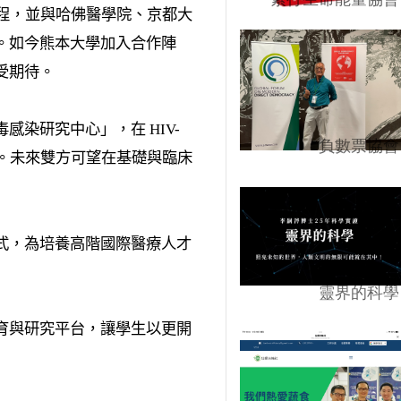
程，並與哈佛醫學院、京都大
。如今熊本大學加入合作陣
受期待。
毒感染研究中心」，在
HIV-
負數票協會
。未來雙方可望在基礎與臨床
式，為培養高階國際醫療人才
靈界的科學
育與研究平台，讓學生以更開