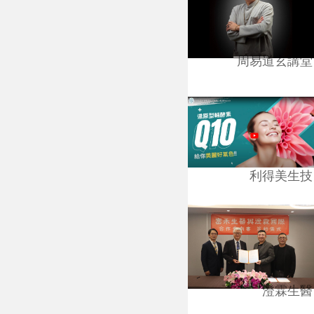
周易道玄講堂
利得美生技
澄霖生醫