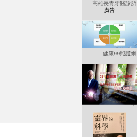
高雄長青牙醫診所
健康99照護網
21世紀領導力與倫理
學