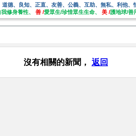
、道德、良知、正直、友善、公義、互助、無私、利他、
自我修身養性、
善 /
愛眾生/珍惜眾生生命、
美 /
護地球/善
沒有相關的新聞，
返回