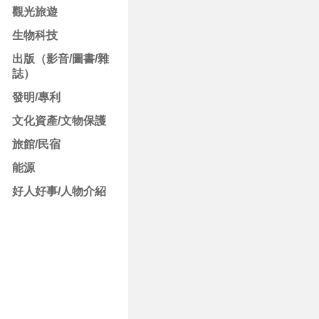
觀光旅遊
生物科技
出版（影音/圖書/雜
誌）
發明/專利
文化資產/文物保護
旅館/民宿
能源
好人好事/人物介紹