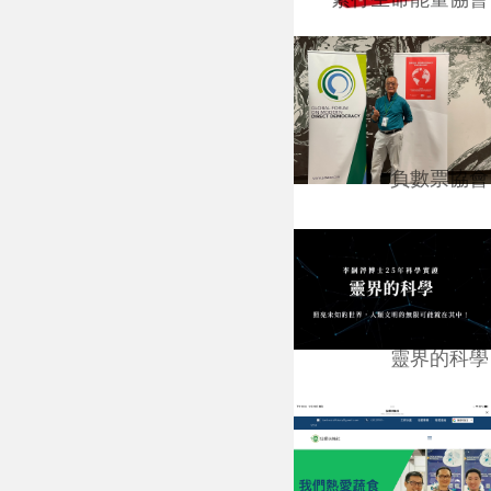
負數票協會
靈界的科學