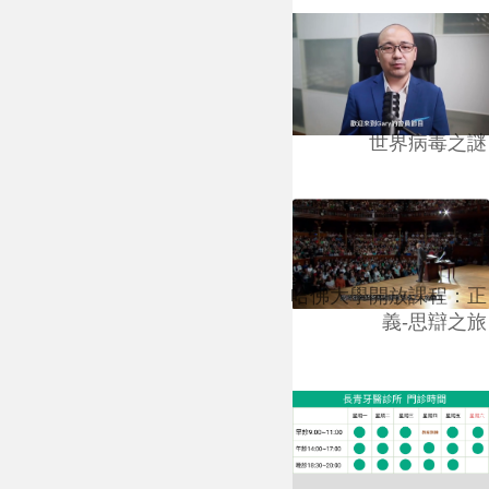
世界病毒之謎
哈佛大學開放課程：正
義-思辯之旅