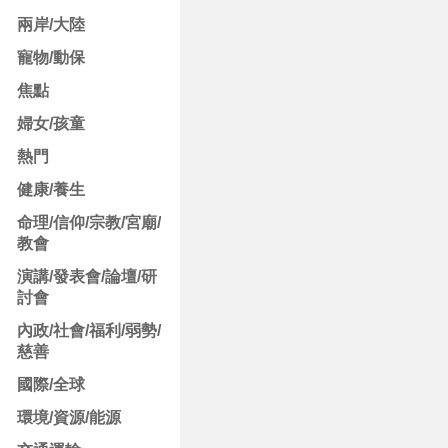
兩岸/大陸
寵物/動保
焦點
婦女/孩童
熱門
健康/養生
命理/信仰/宗教/宮廟/
教會
演講/發表會/論壇/研
討會
內政/社會/福利/弱勢/
慈善
國際/全球
環境/資源/能源