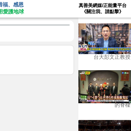
惜福、感恩
真善美網媒/正能量平台
用愛護地球
《關注我、請點擊》
台大彭文正教授
台學版的54/64》大學
的脊樑