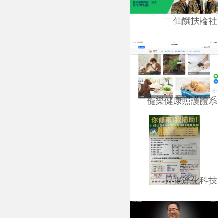
仙饌扶輪社
寵樂健康照護體系
昇揚淨化科技