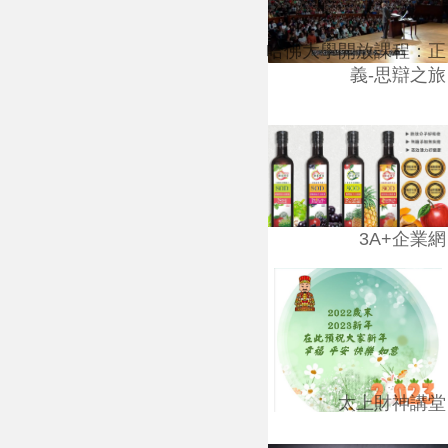
哈佛大學開放課程：正
義-思辯之旅
3A+企業網
太上財神講堂