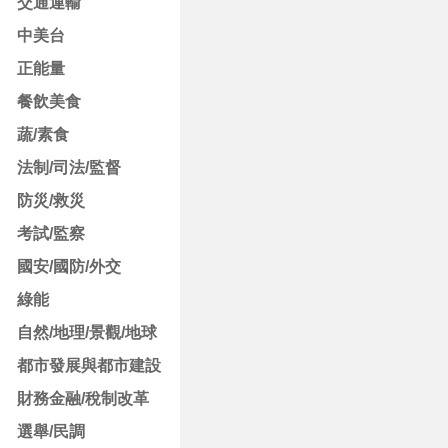
交通運輸
中美台
正能量
餐飲美食
蔬/素食
法制/司法/監督
防災/救災
考試/監察
國安/國防/外交
綠能
自然/地理/景觀/地球
都市發展與都市建設
財務金融/稅制改革
選舉/民調