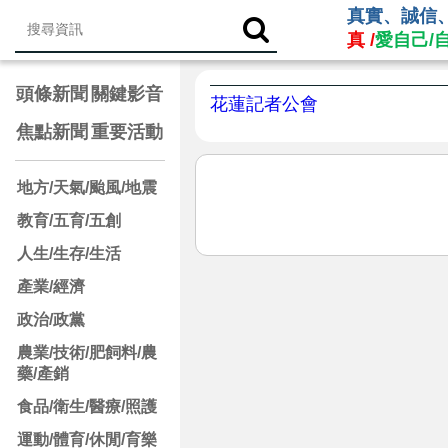
真實、誠信
真 /
愛自己/
頭條新聞
關鍵影音
花蓮記者公會
焦點新聞
重要活動
地方/天氣/颱風/地震
教育/五育/五創
人生/生存/生活
產業/經濟
政治/政黨
農業/技術/肥飼料/農
藥/產銷
食品/衛生/醫療/照護
運動/體育/休閒/育樂