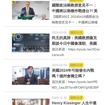
2024-04-22
國際/全球
國際政治兩教授意見不一：
法制/司法/監督
中國將以兩棲作戰侵台?! 美
國被迫對每個人的事都摻一
【國際360】20240418國際政治
防災/救災
腳?! 印尼將威脅澳洲?!
兩教授意見不一：中國將以兩棲
作戰侵台?!美國被迫對每個人的
2024-03-02
國際/全球
事都摻一腳?!印尼將威脅澳洲?!資
考試/監察
民主的真諦：美國教授薩克
訊來源：https://www.youtube.co
斯談今日中國像漢朝、美國
m/watch?v=3pZKQmULjZ0
國安/國防/外交
霸道野蠻的過往⋯主持人半
資訊來源：https://youtu.be/3Gsz
尷尬制止！
LerscvA
綠能
2024-02-03
國際/全球
美國2024年可能發生內戰
自然/地理/景觀/地球
嗎？德州會獨立嗎？
資訊來源：https://youtu.be/rPE
都市發展與都市建設
W3_1wzJ0?si=8FOtH7gYtE35P
x8E
財務金融/稅制改革
2023-11-30
國際/全球
Henry Kissinger 人生中最