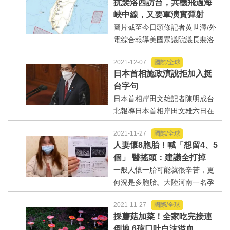
抗裴洛西訪台，共機飛過海
動巴士企業代表訪高，高雄市羅
峽中線，又要軍演實彈射
達生副市長今（9）日舉辦歡迎晚
擊！
圖片截至今日頭條記者黄世澤/外
宴展現地主盛情。...
電綜合報導美國眾議院議長裴洛
西2日晚間搭機訪台後，台海軍事
2021-12-07
國際/全球
情勢急遽升溫，據軍方最新消
日本首相施政演說拒加入挺
息，今深夜有共機飛過海峽中
台字句
線，軍方按規定因應，國防部也
日本首相岸田文雄記者陳明成台
將適時發布相關訊息...
北報導日本首相岸田文雄六日在
國會發表施政演說，日媒報導，
2021-11-27
國際/全球
防衛大臣岸信夫曾要求岸田在演
人妻懷8胞胎！喊「想留4、5
說中加入「台灣海峽和平與穩
個」 醫搖頭：建議全打掉
定」的字句，但岸田未將此字...
一般人懷一胎可能就很辛苦，更
何況是多胞胎。大陸河南一名孕
婦日前照超音波，發現自己懷了8
2021-11-27
國際/全球
胞胎；婆婆認為，情況允許的
採蘑菇加菜！全家吃完接連
話，留2個就好，怕大人身體受不
倒地 6孩口吐白沫溢血