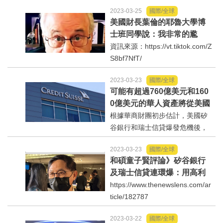
一家有名的咖啡廳閒坐，品着咖
2023-03-25
國際/全球
啡。這時進來一個人，坐在我們
美國財長葉倫的耶魯大學博
旁邊的那張桌子旁。他叫來服務
士班同學說：我非常的尷
生說：「兩杯咖啡，一杯貼牆
尬⋯
資訊來源：https://vt.tiktok.com/Z
上。」他點咖啡的方式...
S8bf7NfT/
2023-03-23
國際/全球
可能有超過760億美元和160
0億美元的華人資產將從美國
和瑞士撤離！
根據華商財團初步估計，美國矽
谷銀行和瑞士信貸爆發危機後，
可能有超過760億美元和1600億
2023-03-23
國際/全球
美元的華人資產將從美國和瑞士
和碩童子賢評論》矽谷銀行
撤離，資金主要轉去香港、新加
及瑞士信貸連環爆：用高利
坡、加拿大等地，其中香港是首
率打通膨如吃抗生素，SVB
https://www.thenewslens.com/ar
選。也有消息人士透露，目前有
吃到「腎衰竭」！
ticle/182787
一...
2023-03-22
國際/全球