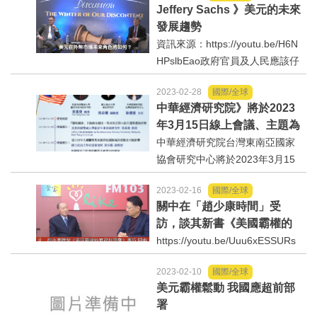
Jeffery Sachs 》美元的未來
發展趨勢
資訊來源：https://youtu.be/H6N
HPslbEao政府官員及人民應該仔
細聽聽JefferySachs這位2022年
2023-02-28
國際/全球
中華民國唐奬得主對美元未來趨
中華經濟研究院》將於2023
勢的看法。Sachs是美國一流學
年3月15日線上會議、主題為
者中難得有勇氣說真話的人。
「馬來西亞2022年大選後政
中華經濟研究院台灣東南亞國家
局及臺馬關係之展望」
協會研究中心將於2023年3月15
日辦理第十五次平臺線上會議主
2023-02-16
國際/全球
題為「馬來西亞2022年大選後政
關中在「趙少康時間」受
局及臺馬關係之展望」。本次平
訪，談其新書《美國霸權的
臺會議為線上會議，全程將以中
衰退和墮落》
https://youtu.be/Uuu6xESSURs
文進行，精彩可期，敬邀各界...
2023-02-10
國際/全球
美元霸權鬆動 我國應超前部
署