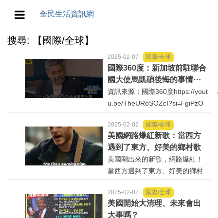
全民生活資訊網
搜尋: 【國際/全球】
地方/天氣/颱風/地震
2025-02-07
國際/全球
教育/五育/五創
國際360度：新加坡前駐聯合
國大使馬凱碩後悔的事情⋯
資訊來源：國際360度https://yout
人生/生存/生活
u.be/TheURoSOZcI?si=l-giPzO
Gr4Ant8sq
產業/經濟
2025-02-02
國際/全球
美國網路爆紅新歌：當西方
政治/政黨
遇到了東方、好美的鄉村歌
曲、從加州大火到小紅
美國剛出來的新歌，網路爆紅！
書⋯⋯
當西方遇到了東方、好美的鄉村
農業/技術/肥飼料/農藥/產銷
歌曲、從加州大火到小紅書⋯⋯
2025-02-02
國際/全球
資訊來源：https://youtu.be/HNb
食品/衛生/醫療/照護
美國開始大清理、未來會出
_OiWYmvo
大事嗎？