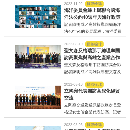
2022-11-02
國際/全球
4日晚間8點45分左右正式結束。
海洋委員會線上辦聯合國海
根據白宮發布的聲明，拜登在台
洋法公約40週年與海洋政策
海議題上，向習近平重申美方的
國際研討會建構海洋法政交
記者陳明成／高雄報導回顧海洋
「一中政策」並未...
流平台
法40年來的發展歷程，海洋委員
會11月2-3日於線上舉辦「聯合國
2022-08-10
國際/全球
海洋法公約40週年與海洋政策國
聖文森及格瑞那丁總理率團
際研討會」，就聯合國海洋法公
訪高聚焦與高雄之產業合作
約相關面向，包括海洋法之制度
聖文森及格瑞那丁訪團訪高合影
發展、海洋環境保...
記者陳明成／高雄報導聖文森及
格瑞那丁龔薩福（RalphE.Gonsa
2022-08-10
國際/全球
lves）總理訪團抵達高雄參訪，
立陶宛代表團訪高深化經貿
去（110）年高雄市政府與長興材
交流
料工業股份有限公司共同捐贈試
立陶宛交通及通訊部政務次長愛
劑予聖文森及格...
格涅女士偕企業代表訪高。記者
陳明成／高雄報導立陶宛交通及
2022-08-03
國際/全球
通訊部政務次長愛格涅女士偕電