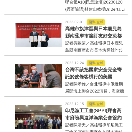
聯合報A10[民意論壇]20230120
{經濟論語}林建山教授Dr.BertJ.Li
m談:{美元霸權鬆動我應超前部署
2023-02-01
國際/全球
https://udn.com/news/story/733
高雄市旗津區與日本鹿兒島
9/6961971才進入2023年一個月
縣南蕯摩市簽訂友好交流都
時間，世界金融貨幣經濟社會，
市議定書
記者吳致諠／高雄報導日本鹿兒
已經風起雲湧加...
島縣南蕯摩市市長本坊輝雄昨(3
1)日上午與高雄市旗津區區長羅
2022-12-24
國際/全球
長安在旗津區公所簽署友好交流
台灣不該把國家安全完全寄
都市議定書，外交部駐福岡辦事
託於皮條客橫行的美國
處並透過視訊線上見證，期許雙
記者陳孝倫／台北報導中俄近期
方擴大多元交流與合作。...
展開海上聯合2022演習，海空機
艦在東海與南海大規模活動，形
2022-12-15
國際/全球
同包圍台灣的態勢，台海情勢緊
印尼漁工工會(SPPI)拜會高
張升溫，美國對台軍援卻在此時
市府盼與遠洋漁業公會簽約
生變，原本國防授權法要給台灣
達成漁業人權及勞資雙方共
記者陳靖天／高雄報導印尼漁工
無償軍事融資，2023撥款法案...
榮共好