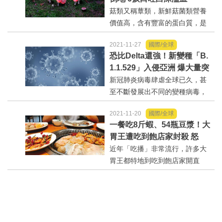
了。對此，醫師表示，這是因為
菇類又稱蕈類，新鮮菇菌類營養
不按照規範使用促排卵藥導...
價值高，含有豐富的蛋白質，是
常見的料理食材，不過你知道吃
2021-11-27
國際/全球
下有毒的蘑菇，可能會導致喪命
恐比Delta還強！新變種「B.
嗎？馬來西亞一名母親心喜想幫
1.1.529」入侵亞洲 爆大量突
家中加菜，卻誤採毒菇，讓家人
變
新冠肺炎病毒肆虐全球已久，甚
集體中毒，母親還目睹6位子...
至不斷發展出不同的變種病毒，
日前有科學家發現新一種變種病
2021-11-20
國際/全球
毒「B.1.1.529」，不僅攜帶了高
一餐吃8斤蝦、54瓶豆漿！大
數量突變，而且還能逃避身體免
胃王遭吃到飽店家封殺 怒
疫系統，因此科學家也擔心這會
轟：玩不起
近年「吃播」非常流行，許多大
造成新一波的疫情高峰。...
胃王都特地到吃到飽店家開直
播，讓網友收看時能獲得療癒
感。大陸一名男子就特地跑到一
間海鮮燒烤的吃到飽餐廳用餐兼
直播，但卻因為吃太多而被店家
列為拒絕往來戶，讓他相當氣