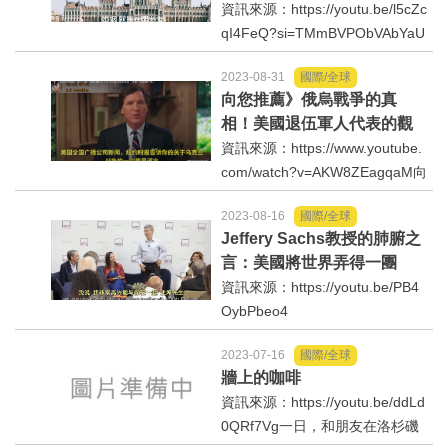
好人好事/人物介紹
資訊來源：https://youtu.be/l5cZc
士協助各國返還不法...
qI4FeQ?si=TMmBVPObVAbYaU
Bj中華民國台灣正在進行總統與
2023-08-31
國際/全球
國會立法委員選舉，綠營媒體都
向您推薦》俄烏戰爭的真
在宣傳中國大陸正在介入台灣大
相！美國退伍軍人代表的觀
選，而事實上真正積極介入台灣
點、很有內容與信息。
資訊來源：https://www.youtube.
大選的國家是最喜歡干預他國...
com/watch?v=AKW8ZEagqaM向
您推薦》俄烏戰爭的真相！美國
2023-08-16
國際/全球
退伍軍人代表的觀點、很有內容
Jeffery Sachs教授的肺腑之
與信息。例如：美國在1942-43
言：美國將世界弄得一團
二戰最高峯時有7位四星上將，帶
糟、他對於美國領導人及全
資訊來源：https://youtu.be/PB4
領一千多萬的軍隊，今天...
球環境保護、永續發展的真
OybPbeo4
心話
2023-07-16
國際/全球
牆上的咖啡
資訊來源：https://youtu.be/ddLd
0QRf7Vg一日，和朋友在洛杉磯