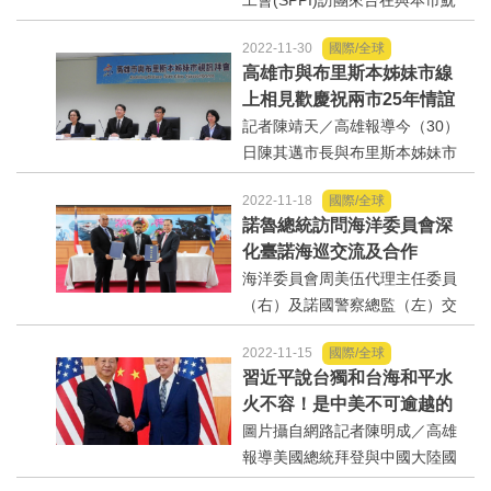
工會(SPPI)訪團來台在與本市魷
秋刀、鮪延繩釣2大遠洋漁業公會
2022-11-30
國際/全球
共同簽訂印尼漁工合作契約的前
高雄市與布里斯本姊妹市線
夕，特前來拜訪高雄市政府，陳
上相見歡慶祝兩市25年情誼
其邁市長非常重視此次印尼漁工
記者陳靖天／高雄報導今（30）
工會來訪，並表示身為海洋...
日陳其邁市長與布里斯本姊妹市
艾德里安‧施里納市長（AdrianSc
2022-11-18
國際/全球
hrinner）進行視訊會議，共同紀
諾魯總統訪問海洋委員會深
念姊妹市締盟25周年、重申姊妹
化臺諾海巡交流及合作
市情誼，並盼開啟更多領域之合
海洋委員會周美伍代理主任委員
作。...
（右）及諾國警察總監（左）交
換正式文本記者陳靖天／高雄報
2022-11-15
國際/全球
導昆洛斯總統率團來臺進行國是
習近平說台獨和台海和平水
訪問，並於本（111）年11月17
火不容！是中美不可逾越的
日上午拜訪海洋委員會海巡署，
「紅線」
圖片攝自網路記者陳明成／高雄
進行兩國聯合海事巡...
報導美國總統拜登與中國大陸國
家主席習近平首場實體會晤，在1