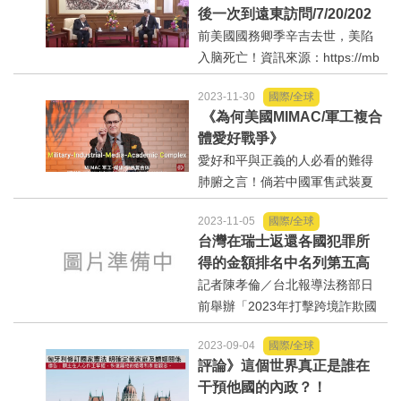
後一次到遠東訪問/7/20/202
選舉/民調
3
前美國國務卿季辛吉去世，美陷
入脑死亡！資訊來源：https://mb
觀光旅遊
d.baidu.com/newspage/data/vid
2023-11-30
國際/全球
eoshare？nid=sv_11228790622
生物科技
《為何美國MIMAC/軍工複合
642587468&uk=e4YmgnAZb0p
體愛好戰爭》
YIEAi_jDKMg&rawFrom=feed_vi
愛好和平與正義的人必看的難得
出版（影音/圖書/雜誌）
deo_landing&sour...
肺腑之言！倘若中國軍售武裝夏
威夷、解放軍艦時時巡弋加州外
發明/專利
2023-11-05
國際/全球
海、華盛頓美國會怎樣？丹麥學
台灣在瑞士返還各國犯罪所
者楊歐伯格/JanOberg是現任瑞
文化資產/文物保護
得的金額排名中名列第五高
典的跨國和平暨未來基金創辦
記者陳孝倫／台北報導法務部日
人。現在的西方帝國霸權...
前舉辦「2023年打擊跨境詐欺國
旅館/民宿
際研討會」，邀請來自美、歐多
2023-09-04
國際/全球
國執法部門人員，針對近來跨境
能源
評論》這個世界真正是誰在
犯罪的作法與合作進行交流，其
干預他國的內政？！
中，瑞士聯邦司法局人員談及瑞