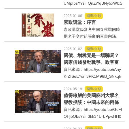
UMpIpsY?si=QnZiYqBNy5xWlcS
r
內政/社會/福利/弱勢/慈善
2025-01-06
國際/全球
素政講堂：序言
素政講堂係參考中國春秋戰國時
國際/全球
期老子交付給張良的素書內涵、
並融和中華文化諸子百家精髓及
環境/資源/能源
2025-01-02
國際/全球
中外諸多主義與論述、為因應末
國債、增稅竟是一場騙局？
法時期社會動盪變局及未來發展
交通運輸
國家借錢發動戰爭、政客富
趨勢、集合各領域的專家學者共
人共利伎倆！
資訊來源：https://youtu.be/iAny
同來探討與撰寫心得、提供國
K-ZISeE?si=3PK1M96B_SNkqh
中美台
際...
Y_
2024-05-19
國際/全球
正能量
值得瞭解的美國麻州大學名
譽教授談：中國未來的兩條
餐飲美食
路⋯
資訊來源：https://youtu.be/GcFf
OHjbObs?si=3kk34U-LPpwHH0
8x
蔬/素食