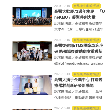
著台灣邁入超高齡社會，高雄醫
2025-10-16
食品/衛生/醫療/照護
學大學暨醫療體系自2019年起積
法制/司法/監督
高醫大歡慶71週年校慶 「O
極參與中央研究院主導的「台灣
neKMU」凝聚共創力量
精準醫療計畫」（TaiwanPrecisio
防災/救災
記者陳明成／高雄報導高雄醫學
nMedicineInitiative,...
大學今（16）日舉行創校71週年
校慶典禮，隆重邀請總統府資政
考試/監察
2025-10-16
食品/衛生/醫療/照護
張博雅、屏東縣政府衛生局局長
高醫復健部rTMS團隊臨床突
張秀君及產、官、學、研各界貴
國安/國防/外交
破 跨領域復健助病友重獲新
賓齊聚一堂，共同見證高醫大在
生
記者陳明成／高雄報導重複經顱
教育、醫療與研究領域的卓...
綠能
磁刺激(repetitivetranscranialma
gneticstimulation,rTMS)是一種非
2025-10-13
食品/衛生/醫療/照護
侵入性腦刺激技術。近年來，已
自然/地理/景觀/地球
高醫大攜手金屬中心 打造醫
被廣泛應用於中風後肢體偏癱、
療器材創新研發新動能
語言障礙、吞嚥困難以及部分精
都市發展與都市建設
記者陳明成／高雄報導 為強
神疾病(如...
化產學鏈結、推動創新醫療器材
財務金融/稅制改革
研發與臨床應用落實，高雄醫學
2025-10-10
食品/衛生/醫療/照護
大學與金屬工業研究發展中心