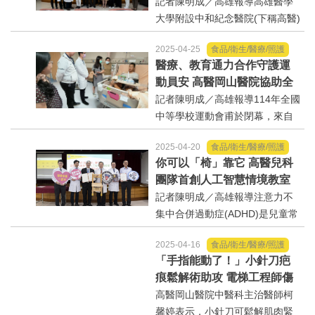
植團隊傳承愛
記者陳明成／高雄報導高雄醫學
學旗津校區體育館熱鬧登場。...
大學附設中和紀念醫院(下稱高醫)
器官移植團隊包含移植中心、社
2025-04-25
食品/衛生/醫療/照護
會服務室、一般及消化外科、泌
醫療、教育通力合作守護運
尿部、眼科部、腎臟內科、麻醉
動員安 高醫岡山醫院協助全
科、加護病房、護理部、檢驗醫
中運受傷選手完成手術
記者陳明成／高雄報導114年全國
學部等，透過跨科室的共...
中等學校運動會甫於閉幕，來自
高雄市楠梓高中的自由車選手蔡
2025-04-20
食品/衛生/醫療/照護
士博，在23日自由車公路賽終點
你可以「椅」靠它 高醫兒科
衝刺階段，不慎與多名選手發生
團隊首創人工智慧情境教室
碰撞意外，造成左鎖骨骨折，右
精準診斷過動症
記者陳明成／高雄報導注意力不
手及腳部多處擦傷送醫。高...
集中合併過動症(ADHD)是兒童常
見之神經行為疾病，發生率約有6
2025-04-16
食品/衛生/醫療/照護
-7%，目前ADHD的診斷與嚴重程
「手指能動了！」小針刀疤
度的評估，只能依賴臨床觀察，
痕鬆解術助攻 電梯工程師傷
臨床上常使用的SNAP-IV量表，
後神經修復
高醫岡山醫院中醫科主治醫師柯
有時候會因為觀察者(父母、...
馨婷表示，小針刀可鬆解肌肉緊