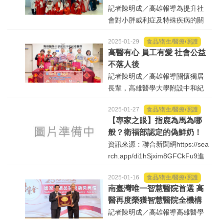
疾病病友參展 向已故暖心教
記者陳明成／高雄報導為提升社
明隆校長與韓國蔚山...
師致敬
會對小胖威利症及特殊疾病的關
注與支持，高醫岡山醫院在農曆
2025-01-29
食品/衛生/醫療/照護
春節前夕，推出首場「生命之
高醫有心 員工有愛 社會公益
光，鄭陣響起」公益畫展，展出
不落人後
近40幅畫風明亮溫暖的畫作。1月
記者陳明成／高雄報導關懷獨居
23日的...
長輩，高雄醫學大學附設中和紀
念醫院(下稱高醫)持續三年響應華
2025-01-27
食品/衛生/醫療/照護
山基金會「暖心年菜，揪愛送孤
【專家之眼】指鹿為馬為哪
老」活動，於院內發起「高興有
般？衛福部認定的偽鮮奶！
您，醫起送暖」年菜認購專案，
資訊來源：聯合新聞網https://sea
讓在社區中失能、失智、...
rch.app/di1hSjxim8GFCkFu9進
口不新鮮的乳品冠上「鮮乳」爭
2025-01-16
食品/衛生/醫療/照護
議許久，引發學者、酪農業、消
南臺灣唯一智慧醫院首選 高
費者的一致反對，儘管衛福部食
醫再度榮獲智慧醫院全機構
藥署提出的修正草案，但仍堅決
標章
記者陳明成／高雄報導高雄醫學
要讓「偽鮮奶」使用鮮奶一...