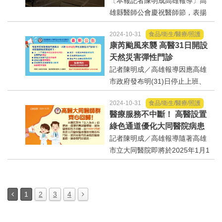
場充斥下屈市長爭取支持聲
〔本報記者陳明成高雄報導〕高
病（COPD）和氣喘，儘管其...
雄縣醫師公會慶祝醫師節，表揚
行醫一甲子的邱永仁，市長陳其
2024-10-31
食品/衛生/醫療/照護
邁到場感謝醫師們對防疫工作的
康芮颱風來襲 高醫31日開設
付出讓市民受到保護，頒獎給醫
天然災害彈性門診
療貢獻獎得主鳳山醫院李建德院
記者陳明成／高雄報導因應高雄
長、大東醫院蔡森郎院長，有...
市政府發布明(31)日停止上班、
上課，為維護病患的就醫權益，
2024-10-31
食品/衛生/醫療/照護
以及員工上下班的安全，高雄醫
醫療服務不中斷！ 高醫設置
學大學附設中和紀念醫院31日開
綠色通道優化大同醫院病患
設天然災害彈性門診，夜間門診
轉診流程
記者陳明成／高雄報導隨著高雄
停診，健康管理中心及復健...
市立大同醫院即將於2025年1月1
日交棒予長庚醫療體系，財團法
人私立高雄醫學大學醫療體系鄭
重承諾，醫療服務不會因經營權
1
2
3
4
移交而受到任何影響。我們深知
高醫體系經營之大同醫院深...