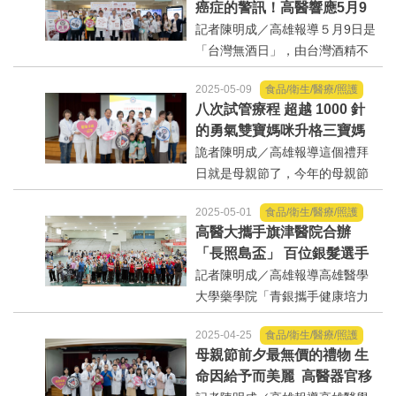
好人好事/人物介紹
癌症的警訊！高醫響應5月9
最深敬意。今年高醫護理部更以
日「台灣無酒日」 從【戒一
記者陳明成／高雄報導５月9日是
專業與實力寫下榮耀新頁...
杯】開始，翻轉食道癌、頭
「台灣無酒日」，由台灣酒精不
頸癌！
耐症衛教協會發起，串聯全台200
2025-05-09
食品/衛生/醫療/照護
多個公私機構與醫療院所，共同
八次試管療程 超越 1000 針
推廣「無酒、減酒」的健康生
的勇氣雙寶媽咪升格三寶媽
活。台灣消化系統醫學界也正式
高醫婦產部陪著媽咪開心過
詭者陳明成／高雄報導這個禮拜
發聲：酒精對胃腸健康傷...
母親節
日就是母親節了，今年的母親節
對於龔女士來說，特別不一樣，
2025-05-01
食品/衛生/醫療/照護
開心升格三寶媽咪，2年前的她，
高醫大攜手旗津醫院合辦
不孕症多年，在外院經歷多次試
「長照島盃」 百位銀髮選手
管療程，幾次的胚胎培養，都無
活力應戰
記者陳明成／高雄報導高雄醫學
法成功著床，直到來到高...
大學藥學院「青銀攜手健康培力
－永續旗津樂齡共融生活圈計
2025-04-25
食品/衛生/醫療/照護
畫」與高雄市立旗津醫院4月26日
母親節前夕最無價的禮物 生
聯合舉辦「第三屆旗津長照島盃
命因給予而美麗 高醫器官移
銀髮趣味競賽」，於高雄科技大