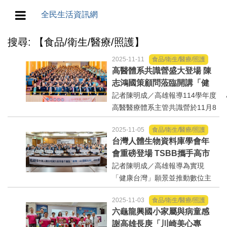
全民生活資訊網
搜尋: 【食品/衛生/醫療/照護】
地方/天氣/颱風/地震
2025-11-11
食品/衛生/醫療/照護
教育/五育/五創
高醫體系共識營盛大登場 陳
志鴻國策顧問蒞臨開講「健
康台灣 × 韌性台灣」
記者陳明成／高雄報導114學年度
人生/生存/生活
高醫醫療體系主管共識營於11月8
日盛大登場，現場匯聚高醫體系
產業/經濟
2025-11-05
食品/衛生/醫療/照護
各院主管與醫療菁英，共同為
台灣人體生物資料庫學會年
「智慧韌性×健康永續」新願景凝
政治/政黨
會重磅登場 TSBB攜手高市
聚共識。活動現場貴賓雲集，包
府與高醫從建構AI國家主權
記者陳明成／高雄報導為實現
括總統府「健康台...
到打造健康台灣
「健康台灣」願景並推動數位主
農業/技術/肥飼料/農藥/產銷
權落地，社團法人台灣人體生物
2025-11-03
食品/衛生/醫療/照護
資料庫學會（TSBB）4日於高雄
食品/衛生/醫療/照護
六龜龍興國小家屬與病童感
醫學大學附設中和紀念醫院(以下
謝高雄長庚「川崎美心專
簡稱高醫)舉辦「第七屆台灣人體