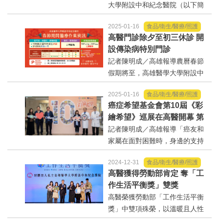
大學附設中和紀念醫院（以下簡
稱高醫）積極推動智慧醫療，運
2025-01-16
食品/衛生/醫療/照護
用智慧分流系統降低病人等待抽
高醫門診除夕至初三休診 開
血的時間，【智慧醫療類標章及
設傳染病特別門診
智慧醫院全機構標章，共計11
記者陳明成／高雄報導農曆春節
項】平常抽血檢驗您都等...
假期將至，高雄醫學大學附設中
和紀念醫院春節期間，急診、血
2025-01-16
食品/衛生/醫療/照護
液透析、住院照常服務；門診及
癌症希望基金會第10屆《彩
檢查自1/28(除夕)至1/31(初三)暫
繪希望》巡展在高醫開幕 第
停，2/1(初四)恢復正常運作；另
一線醫護用心護癌友成為黑
記者陳明成／高雄報導「癌友和
為兼顧農曆春節期間...
暗中的明光
家屬在面對困難時，身邊的支持
力量就像螢火蟲的點點微光，導
2024-12-31
食品/衛生/醫療/照護
引身處黑暗中的他們依然能找到
高醫獲得勞動部肯定 奪「工
希望，繼續前行！」獲得醫療組
作生活平衡獎」雙獎
佳作的賴淑婷護理師如此分享她
高醫榮獲勞動部「工作生活平衡
的作品《仰望星空》。正如...
獎」中雙項殊榮，以溫暖且人性