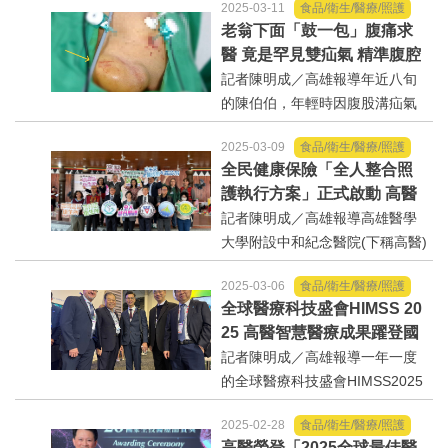
2025-03-11
食品/衛生/醫療/照護
盛會揭開序幕，該場盛會21日將
老翁下面「鼓一包」腹痛求
於高雄市熱鬧登場，吸引了全國
醫 竟是罕見雙疝氣 精準腹腔
各地原住民運動員齊聚一堂，展
鏡手術防堵保命
記者陳明成／高雄報導年近八旬
現競技實力與文化魅力。...
的陳伯伯，年輕時因腹股溝疝氣
開過兩次傳統手術，近年來經常
2025-03-09
食品/衛生/醫療/照護
復發，右下腹靠鼠蹊部位時常
全民健康保險「全人整合照
「鼓一包」，日前突腹痛難耐就
護執行方案」正式啟動 高醫
醫，醫師...
攜手8院所共同守護原民健康
記者陳明成／高雄報導高雄醫學
大學附設中和紀念醫院(下稱高醫)
長年深耕高雄市「桃源區、那瑪
2025-03-06
食品/衛生/醫療/照護
夏區、茂林區」執行全民健康保
全球醫療科技盛會HIMSS 20
險山地離島地區醫療給付效益提
25 高醫智慧醫療成果躍登國
昇計畫(IDS計畫)，至今近30年，
際
記者陳明成／高雄報導一年一度
為提升醫療照護品質，中...
的全球醫療科技盛會HIMSS2025
（醫療保健資訊與管理系統協會
2025-02-28
食品/衛生/醫療/照護
展覽）現正於美國拉斯維加斯盛
高醫榮登「2025全球最佳醫