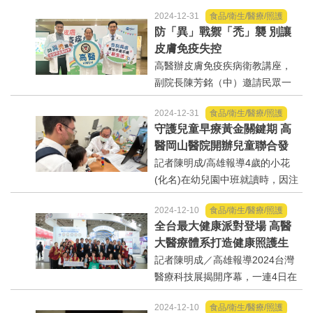
化的多元方式關懷員工，由高醫
2024-12-31
食品/衛生/醫療/照護
人力資源室林芳君主任(右4)率領
防「異」戰禦「禿」襲 別讓
團隊代表領取。高醫／提供記者
皮膚免疫失控
陳明成／高雄報導當前醫療環境
高醫辦皮膚免疫疾病衛教講座，
日益嚴峻的情勢下，高...
副院長陳芳銘（中）邀請民眾一
起參與。（高醫提供）記者陳明
2024-12-31
食品/衛生/醫療/照護
成／高雄報導皮膚是人體的第一
守護兒童早療黃金關鍵期 高
道免疫防線，可隔絕外來物質，
醫岡山醫院開辦兒童聯合發
如：病菌、髒空氣等。當人體的
展評估門診
記者陳明成/高雄報導4歲的小花
免疫力失調，會...
(化名)在幼兒園中班就讀時，因注
意力不集中、無法說出完整句
2024-12-10
食品/衛生/醫療/照護
子，經常影響課堂秩序，令家長
全台最大健康派對登場 高醫
與老師感到挫折。至醫院兒童發
大醫療體系打造健康照護生
展聯合評估門診就診後，小花被
態系
記者陳明成／高雄報導2024台灣
診斷出認知、注意力及語...
醫療科技展揭開序幕，一連4日在
臺北南港展覽館一館J602展出，
2024-12-10
食品/衛生/醫療/照護
高醫大醫療體系包含高雄醫學大