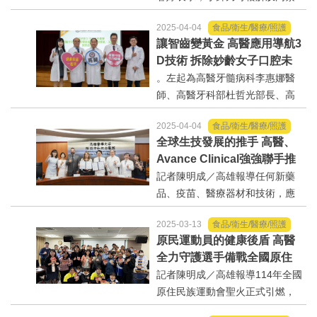
繃及軟組織黏連病變，但須經中
2025-04-04
食品/衛生/醫療/照護
醫師評估及施做，以確保安全。
讓智齒變黃金 高醫應用導航3
記者陳明成／高雄報導31歲的李
D技術 拆除妙齡女子口腔未
先生是一名電梯工程師，因工作
爆彈
。左起為高醫牙髓病科李惠娜醫
時右前臂遭不鏽鋼製品割...
師、高醫牙科部杜哲光部長、高
醫陳芳銘副院長、高醫牙髓病科
2025-04-04
食品/衛生/醫療/照護
莊富雄主任、高醫口腔顎面外科
全球生技發展的推手 高醫、
陳裕豐醫師。記者陳明成／高雄
Avance Clinical強強聯手推
報導31歲的唐小姐，因下顎第二
動臨床試驗發展
記者陳明成／高雄報導任何新藥
大臼齒蛀牙及根尖囊腫需...
品、疫苗、醫療器材和技術，應
用在病人身上前，都需經過嚴謹
2025-03-13
食品/衛生/醫療/照護
的臨床試驗，才能夠知道最適合
原民運動員的健康後盾 高醫
的治療方式或劑量，高雄醫學大
全力守護選手備戰全國原住
學附設中和紀念醫院(下稱高醫)於
民族運動會
記者陳明成／高雄報導114年全國
21日與全球知名的...
原住民族運動會聖火正式引燃，
為期9天的環台傳遞，為這場年度