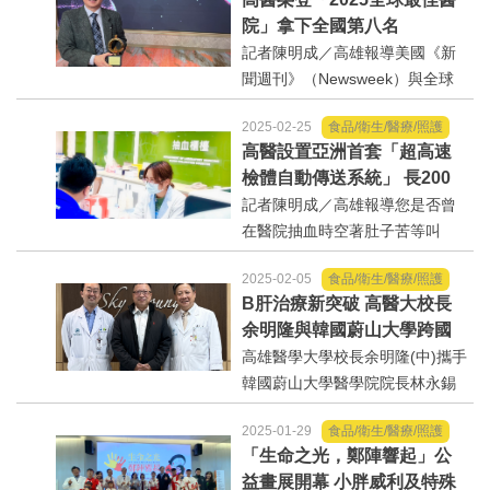
大舉行，高雄醫學大學附設中和
院」拿下全國第八名
紀念醫院（下稱高醫）受邀參
記者陳明成／高雄報導美國《新
展，不僅將台灣最先進的智慧...
聞週刊》（Newsweek）與全球
數據公司Statista合作發布的「20
2025-02-25
食品/衛生/醫療/照護
25年全球最佳醫院（World'sBest
高醫設置亞洲首套「超高速
Hospitals2025）」排行榜出爐，
檢體自動傳送系統」 長200
高雄醫學大學附設中和紀念醫院
米跨棟氣送管路結合AI助攻
記者陳明成／高雄報導您是否曾
（以下簡稱高醫）...
檢體傳輸23秒到位
在醫院抽血時空著肚子苦等叫
號，卻遲遲沒輪到自己？或是在
2025-02-05
食品/衛生/醫療/照護
診間終於等到看診，卻被告知
B肝治療新突破 高醫大校長
「檢驗報告尚未完成，請再等一
余明隆與韓國蔚山大學跨國
下」？這種焦急又無奈的心情，
研究登國際期刊
高雄醫學大學校長余明隆(中)攜手
我們聽到了！為提升檢驗效
韓國蔚山大學醫學院院長林永錫
率、...
教授(右)及JonggiChoi教授(左)合
2025-01-29
食品/衛生/醫療/照護
作發表研究成果，登國際醫學期
「生命之光，鄭陣響起」公
刊「刺胳針胃腸肝膽學」記者陳
益畫展開幕 小胖威利及特殊
明成／高雄報導高雄醫學大學余