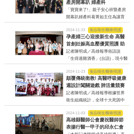
產房開幕趴 婦產科
率、高住院率、高惡化率及高共
「寶寶來了!」親子安心班暨產房
病率的「四高問題」...
開幕趴婦產科葛菁如主任為讓育
齡婦女更了解生產及育兒趨勢，
2024-11-23
食品/衛生/醫療/照護
高醫岡山醫院婦產科11月23日上
孕產婦三心迎接新生命 高醫
午舉辦「『寶寶來了!』親子安心
首創妊娠高血壓優質照護 助
班暨產房開幕趴」，除了開箱...
孕產婦安心、放心、開心
記者陳明成／高雄報導俗語說
「生得過雞酒香」(台語)，現今醫
療雖然進步，但生產仍是一件充
2024-11-23
食品/衛生/醫療/照護
滿不確定性、有風險的事，其中
顛覆傳統衛教! 高醫呼吸健康
妊娠高血壓及子癲前症就讓人聞
週設計闖關遊戲 肺活量競賽
之色變。根據統計，台灣...
認識呼吸力 遊戲宣導「健康
記者陳明成／高雄報導根據世界
呼吸•樂享生活」
衛生組織統計，全球十大死因中
有三項與肺部相關，其中，最常
2024-11-03
食品/衛生/醫療/照護
見的慢性呼吸道疾病，常伴隨持
高雄縣醫師公會慶祝醫師節
續性或反覆發作的呼吸困難、咳
表揚行醫一甲子的邱永仁會
嗽等症狀，包括慢性阻塞性肺疾