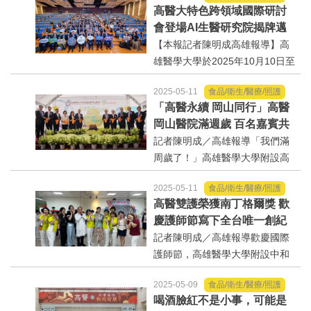
高醫大特色跨領域國際研討
選舉/民調
（以下簡稱金屬中心）於114年1
會登場AI生醫研究院揭牌邁
0月13日假南科智慧生醫旗艦館舉
向新里程
【本報記者陳明成高雄報導】高
行合作備忘錄(MOU)簽署儀式...
觀光旅遊
雄醫學大學於2025年10月10日至
12日辦「2025高醫特色跨領域國
生物科技
2025-05-11
食品/衛生/醫療/照護
際研討會（2025KMUInternation
「高醫永續 岡山同行」高醫
alConferenceonBioMedicine,IC
岡山醫院滿週歲 百名嘉賓共
出版（影音/圖書/雜誌）
OBM）」，並於開幕式舉行「人
同見證「生命之樹」茁壯啟
記者陳明成／高雄報導「我們滿
工智慧生醫研究院」揭牌...
動
周歲了！」高雄醫學大學附設高
發明/專利
醫岡山醫院1周年院慶典禮8日熱
2025-05-11
食品/衛生/醫療/照護
鬧揭幕，上百位各界嘉賓、體系
文化資產/文物保護
高醫雙護榮獲南丁格爾獎 歡
首長、在地人士及區里長、民眾
慶護師節寫下全台唯一創紀
到場，共同見證生命之樹啟
錄的感動
記者陳明成／高雄報導歡慶國際
旅館/民宿
動，...
護師節，高雄醫學大學附設中和
紀念醫院（以下簡稱高醫）於5月
能源
2025-05-09
食品/衛生/醫療/照護
9日舉辦溫馨隆重的慶祝大會，向
喝酒臉紅不是小事，可能是
第一線辛勞付出的護理人員致上