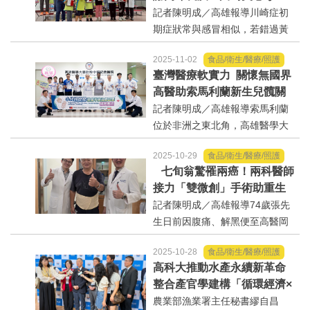
運動/體育/休閒/育樂
車」 心臟義診再造之恩 守
記者陳明成／高雄報導川崎症初
生物資料庫學會年會暨『建構...
護偏鄉兒童健康之心
期症狀常與感冒相似，若錯過黃
金治療期，恐造成心臟血管病
兩岸/大陸
2025-11-02
食品/衛生/醫療/照護
變；而先天性心臟病與心律不
臺灣醫療軟實力 關懷無國界
整，更是導致兒童猝死的重要原
寵物/動保
高醫助索馬利蘭新生兒髖關
因之一。為守護偏鄉孩子的健
節照護升級
記者陳明成／高雄報導索馬利蘭
康，高雄長庚醫院川崎症中心郭
焦點
位於非洲之東北角，高雄醫學大
和...
學附設中和紀念醫院（以下簡稱
2025-10-29
食品/衛生/醫療/照護
高醫）自112年與索馬利蘭哈爾格
婦女/孩童
七旬翁驚罹兩癌！兩科醫師
薩總醫院締結姐妹醫院以來，長
接力「雙微創」手術助重生
期耕耘當地醫療人力培育，已培
熱門
記者陳明成／高雄報導74歲張先
訓超過30位醫護人員。10...
生日前因腹痛、解黑便至高醫岡
健康/養生
山醫院就醫，意外接連發現胃
2025-10-28
食品/衛生/醫療/照護
部、大腸均有惡性腫瘤，考量其
高科大推動水產永續新革命
年事已高，為降低重複手術及麻
命理/信仰/宗教/宮廟/教會
整合產官學建構「循環經濟×
醉風險，消化外科與大腸直腸外
智慧加工」藍圖
農業部漁業署主任秘書繆自昌
科兩名主任級醫師跨科...
演講/發表會/論壇/研討會