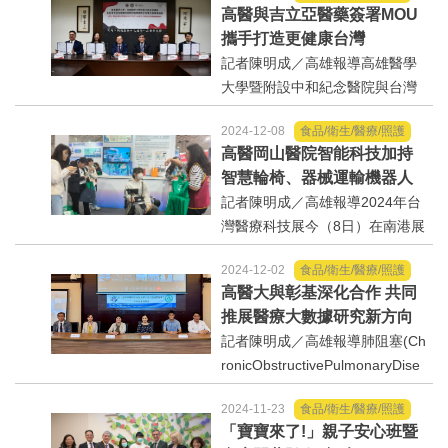
高醫與吉立亞醫藥簽署MOU
學、高雄醫學大學附設中和紀念
攜手打造更健康台灣
醫院、高雄醫學大學附設高醫岡
記者陳明成／高雄報導高雄醫學
山醫院、高雄市立小港醫院...
大學暨附設中和紀念醫院與台灣
吉立亞醫藥(GileadSciences)於2
2024-12-08
食品/衛生/醫療/照護
024年12月簽署三方臨床試驗合
高醫岡山醫院智能科技加持
作備忘錄(MOU)，由高雄醫學大
智慧輪椅、器械運輸機器人
學校長余明隆講座教授、高雄醫
醫療科技展亮相
記者陳明成／高雄報導2024年台
學大學附設中和紀念醫院院...
灣醫療科技展今（8日）在南港展
覽館進入最後一天，高雄醫學大
2024-12-02
食品/衛生/醫療/照護
學醫療體系（高雄醫學大學、高
高醫大與彰基深化合作 共同
雄醫學大學附設中和紀念醫院、
推展醫療大數據研究新方向
高雄醫學大學附設高醫岡山醫
記者陳明成／高雄報導肺阻塞(Ch
院、高...
ronicObstructivePulmonaryDise
ase,COPD)位居全球十大死因第3
2024-11-23
食品/衛生/醫療/照護
名，每年死亡人數近300萬人，目
「寶寶來了!」親子安心班暨
前台灣肺阻塞病人面臨著高死亡