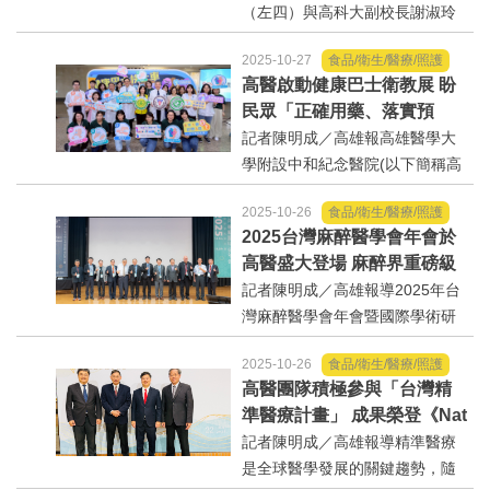
（左四）與高科大副校長謝淑玲
（左三）接受訪問【本報記者陳
內政/社會/福利/弱勢/慈善
2025-10-27
食品/衛生/醫療/照護
明成高雄報導】面對氣候變遷衝
高醫啟動健康巴士衛教展 盼
擊與水產產業升級需求，國立高
民眾「正確用藥、落實預
國際/全球
雄科技大學28日在楠梓校區展現
防」甩開危機
記者陳明成／高雄報高雄醫學大
「水產永續世代」科技計畫成...
學附設中和紀念醫院(以下簡稱高
環境/資源/能源
醫)(27)日響應「世界抗生素
2025-10-26
食品/衛生/醫療/照護
週」，舉辦「健康巴士快上車，
交通運輸
2025台灣麻醉醫學會年會於
甩開抗藥性危機」展覽，並邀請
高醫盛大登場 麻醉界重磅級
到衛生福利部疾病管制署、高雄
國際學者齊聚探討麻醉的無
記者陳明成／高雄報導2025年台
中美台
市政府衛生局一同共襄盛舉，...
限與永續
灣麻醉醫學會年會暨國際學術研
討會於24日至26日盛大登場。今
正能量
2025-10-26
食品/衛生/醫療/照護
年以「麻醉的無限與永續（Infinit
高醫團隊積極參與「台灣精
yandSustainabilityinAnesthesi
餐飲美食
準醫療計畫」 成果榮登《Nat
a）」為主題，展現麻醉醫學在智
ure》《Science》等國際頂
記者陳明成／高雄報導精準醫療
慧科技、永續發展...
尖期刊
是全球醫學發展的關鍵趨勢，隨
蔬/素食