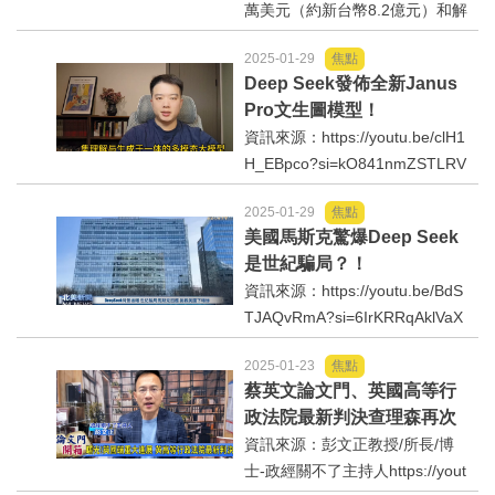
好人好事/人物介紹
執行長祖克柏提起的訴訟。
萬美元（約新台幣8.2億元）和解
金，以結束美國總統川普對Meta
2025-01-29
焦點
與執行長祖克柏（MarkZuckerbe
Deep Seek發佈全新Janus
rg）提起的訴訟。川普2021年曾
Pro文生圖模型！
指控Meta旗下社群媒體臉書與Ins
資訊來源：https://youtu.be/clH1
tagram在國會襲擊案之後不...
H_EBpco?si=kO841nmZSTLRV
sAz
2025-01-29
焦點
美國馬斯克驚爆Deep Seek
是世紀騙局？！
資訊來源：https://youtu.be/BdS
TJAQvRmA?si=6IrKRRqAklVaX
ZGs
2025-01-23
焦點
蔡英文論文門、英國高等行
政法院最新判決查理森再次
勝訴。黑暗中摸索前進、有
資訊來源：彭文正教授/所長/博
突破性的曙光與進展！
士-政經關不了主持人https://yout