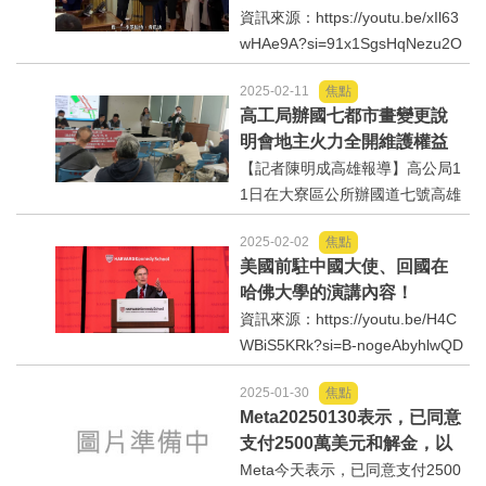
生、藥廠、慢性病、疫苗.等
資訊來源：https://youtu.be/xIl63
選舉/民調
的重大訊息與改革⋯
wHAe9A?si=91x1SgsHqNezu2O
D
觀光旅遊
2025-02-11
焦點
高工局辦國七都市畫變更說
生物科技
明會地主火力全開維護權益
【記者陳明成高雄報導】高公局1
1日在大寮區公所辦國道七號高雄
出版（影音/圖書/雜誌）
段新建工程都市計劃變更及閱覽
2025-02-02
焦點
說明會，將陸續辦21場。陳姓地
發明/專利
美國前駐中國大使、回國在
主表示，政府施政應該要誠信，
哈佛大學的演講內容！
沒有公平正義的優化路線有如強
文化資產/文物保護
資訊來源：https://youtu.be/H4C
盗，不給地主合理滿意的作...
WBiS5KRk?si=B-nogeAbyhlwQD
mk
旅館/民宿
2025-01-30
焦點
Meta20250130表示，已同意
能源
支付2500萬美元和解金，以
結束美國總統川普對Meta與
Meta今天表示，已同意支付2500