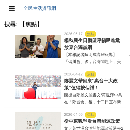
全民生活資訊網
搜尋: 【焦點】
地方/天氣/颱風/地震
2026-05-17
焦點
教育/五育/五創
楊秋興生日願望呼籲民進黨
放棄台獨黨綱
【本報記者陳明成高雄報導】
人生/生存/生活
「習川會」後，台灣問題上，美
中擁有絕大部分的決定權，很清
產業/經濟
2026-04-12
焦點
楚台灣不可能有走向獨立的機
鄭麗文帶回來‘’惠台十大政
會。民進黨前高雄縣縣長楊秋興
政治/政黨
策‘’值得按個讃！
接受好友為其慶祝70大壽時表
圖攝自鄭麗文臉書文/黄世澤中共
示，兩岸關係走向演成中美說了
在「鄭習會」後，十二日宣布新
農業/技術/肥飼料/農藥/產銷
算，...
的「惠台十大政策」，開放直航
2026-04-09
焦點
與陸客來台，開放台灣農漁產品
食品/衛生/醫療/照護
從中東戰爭看台灣能源政策
銷往大陸市場，推動金廈共用機
文／黃世澤台灣的能源政策過去2
場等。我們樂見兩岸關係融冰，