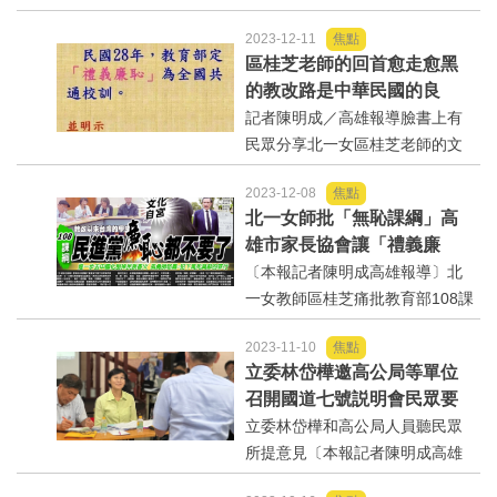
死，長使英雄淚滿襟！一生致力
2023-12-11
焦點
台灣民主人權奮鬥！矢志推動朝
區桂芝老師的回首愈走愈黑
野和解與台海和平！心中永遠浪
的教改路是中華民國的良
漫！卻永遠堅持理念！-施明德先
心！文人風骨
記者陳明成／高雄報導臉書上有
生！感謝施明德先生...
民眾分享北一女區桂芝老師的文
章！回首愈走愈黑的教改路，認
2023-12-08
焦點
為這是中華民國的良心！文人風
北一女師批「無恥課綱」高
骨！回首20多年的教改，始終在
雄市家長協會讓「禮義廉
去中國化的幽靈原則指導下，讓
恥」回歸校園推品格教育部
〔本報記者陳明成高雄報導〕北
各級學校、老師、學生...
卻說沒有廢止禮義廉恥
一女教師區桂芝痛批教育部108課
綱去中化是「無恥課綱」！五分
2023-11-10
焦點
鐘講述影片在網路上爆紅，在海
立委林岱樺邀高公局等單位
內外華人圈瘋傳，其言論引發議
召開國道七號説明會民眾要
論，教育部也回應，108課綱沒有
求依原計畫路線興建
立委林岱樺和高公局人員聽民眾
廢除禮義廉恥也未廢棄文言...
所提意見〔本報記者陳明成高雄
報導〕交通部高速公路局計畫在2