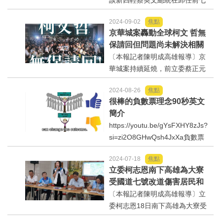
談新四輕蔡英文總統在卸任前七
天核定中油公司投資1062億元更
2024-09-02
焦點
新四輕裂解工塲（簡稱新四
京華城案轟動全球柯文 哲無
輕），賴清德總統的經濟部長郭
保請回但問題尚未解決相關
智輝卻欲將新四輕外移菲律賓呂
單位應當研究因應及防範機
〔本報記者陳明成高雄報導〕京
宋島，此案經優傳媒爆料...
制給相關人員辦事依據防範
華城案持續延燒，前立委蔡正元
蔽端
表示，高雄國賓都更容積率114
2024-08-26
焦點
2％，辦台北案、高雄為何不辦，
很棒的負數票理念90秒英文
「很明顯就是政治追殺和迫
簡介
害！」對此高雄市都發局回應，
https://youtu.be/gYsFXHY8zJs?
國賓飯店的所在地是第五種商業
si=zi2O8GHwQsh4JxXa負數票
區...
協會前理事長張天鷞將於9/8在美
2024-07-18
焦點
國柏克萊擺攤、推廣負數票理念
立委柯志恩南下高雄為大寮
與實務運作。BalancedBallotAllia
受國道七號改道傷害居民和
nce是張天鷞前理事長在美國成立
地主請命一致要求原規劃路
〔本報記者陳明成高雄報導〕立
的NGO.Sola...
線興建
委柯志恩18日南下高雄為大寮受
國道七號改道受害居民和地主請