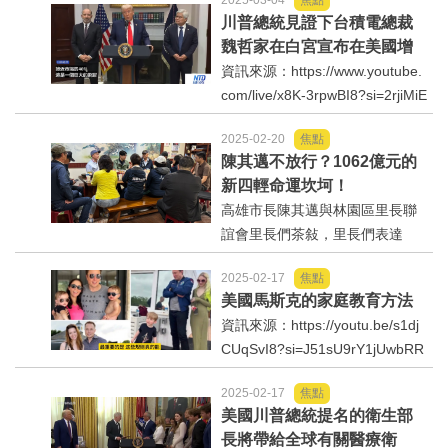
2025-03-04
焦點
川普總統見證下台積電總裁
法制/司法/監督
魏哲家在白宮宣布在美國增
加投資1000億美元
資訊來源：https://www.youtube.
防災/救災
com/live/x8K-3rpwBI8?si=2rjiMiE
WrGReSgEa在川普總統見證
2025-02-20
焦點
下，台積電總裁魏哲家3日在白宮
考試/監察
陳其邁不放行？1062億元的
宣布在美國增加投資1000億美
新四輕命運坎坷！
元；川普說，有了這項投資『如
國安/國防/外交
高雄市長陳其邁與林園區里長聯
果台灣出事，美國也會有很大...
誼會里長們茶敍，里長們表達
綠能
「不反對」中油新四輕更新。照
2025-02-17
焦點
片網友提供。文/黄世澤中油新四
美國馬斯克的家庭教育方法
輕投資案命運坎坷，在蔡英文執
自然/地理/景觀/地球
資訊來源：https://youtu.be/s1dj
政時期躺在行政院三年，預算從8
CUqSvI8?si=J51sU9rY1jUwbRR
23億元提高至1062億元，...
都市發展與都市建設
E
2025-02-17
焦點
財務金融/稅制改革
美國川普總統提名的衛生部
長將帶給全球有關醫療衛