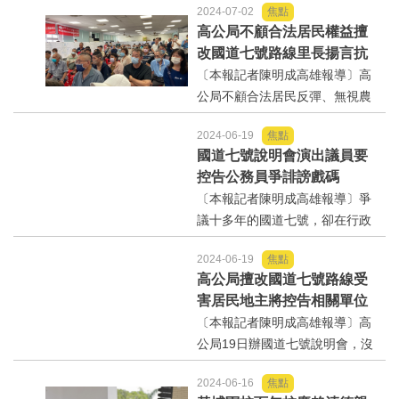
2024-07-02
焦點
命，高公局副局長陳宏仁帶隊說
高公局不顧合法居民權益擅
明引起發居民不滿要求依原規劃
改國道七號路線里長揚言抗
路線興建，否則不排除更激烈抗
爭居民要訴訟申請假處分捍
〔本報記者陳明成高雄報導〕高
爭，經一番爭議，作出原路線...
衛居住權
公局不顧合法居民反彈、無視農
民權益，圖利曾是農地上的違章
2024-06-19
焦點
工廠擅自修改112年行政院通過的
國道七號說明會演出議員要
國道七號鳳寮段路線，1日下午大
控告公務員爭誹謗戲碼
寮區公所辦公廳會，砲聲隆隆，
〔本報記者陳明成高雄報導〕爭
中庒里長曾承豐說，未經溝...
議十多年的國道七號，卻在行政
院通過後馬上急轉彎，地主和居
2024-06-19
焦點
民都覺得有不可告人內情，懷疑
高公局擅改國道七號路線受
其中有官商勾結，圖利不法，高
害居民地主將控告相關單位
雄市議員邱于軒就在說明會上提
和承辦人員違法濫權
〔本報記者陳明成高雄報導〕高
出質疑，引來國公局規劃組長...
公局19日辦國道七號說明會，沒
有通知地主，想要蒙混過關，這
2024-06-16
焦點
幾天承包商卻加快腳步在農地上