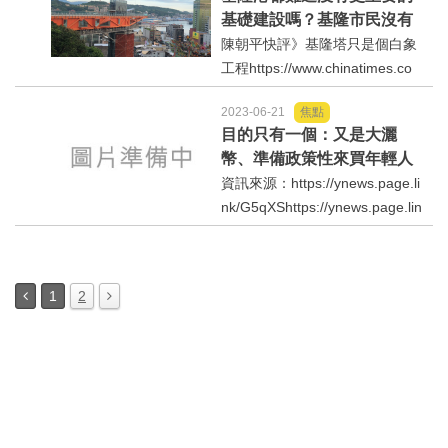
告的路線急轉彎，刻意閃避影響
基礎建設嗎？基隆市民沒有
工廠路轉向良田，毀壞農民有機
更迫切需要解決的課題嗎？
陳朝平快評》基隆塔只是個白象
良質米產銷班的生產基地，...
還是在藉機貪瀆找大標
工程https://www.chinatimes.co
的？！
m/opinion/20230821001691-26
2023-06-21
焦點
2103https://www.chinatimes.co
目的只有一個：又是大灑
m/opinion/20230819000921-26
幣、準備政策性來買年輕人
2103
的選票？！
資訊來源：https://ynews.page.li
nk/G5qXShttps://ynews.page.lin
k/EjiR9https://www.businesstoda
y.com.tw/article/category/18302
7/post/202306210028/民眾黨營
1
2
批賴清德「私大補助學費⋯」明
顯政策買票...