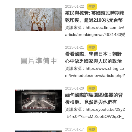
u.be/T6ey54jAYPk?si=c8nk6Jcg
2025-01-22
焦點
cWL6MDbo一千多個日子,彭文正
殖民與掠奪: 英國殖民時期榨
教授/博士追論文門,沒有一天停下
乾印度、超過2100兆元台幣
腳步.蔡英文總統當年學位取得真
資訊來源：https://ec.ltn.com.tw/
有藏著不可告人秘密？...
article/breakingnews/4931433樂
施會（Oxfam）在1份報告中稱，
2025-01-21
焦點
在1765年至1900年期間，高達6
看看國際、學習日本：朝野
4.82兆美元（約台幣2124.4兆
心中缺乏國家與人民的政治
元）從印度流向英國，其中超過
惡鬥、台灣人民受害無窮！
資訊來源：https://www.shtng.co
一半的金額進入了當時英...
m/tw/modules/news/article.php?
storyid=150這份資訊把日本的預
2025-01-20
焦點
算增加比例做了詳盡的說明，我
緬甸國際詐騙園區/集團的背
國行政院也應該提得出類似的詳
後根源、竟然是與他們有
細說帖。我國當前的政治體制屬
關⋯？
資訊來源：https://youtu.be/29y2
於內閣制與總...
-E4rc0Y?si=cMtKoeBOW0qZF_
mZ
2025-01-17
焦點