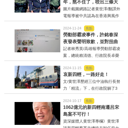
年，熬不住了，咬出三條大
最寒冷的冬天，業者一片哀嚎聲
魚，背後果然有蔡英文及美
圖片截圖網路記者黄世澤/翻譯外
中，產業優勢短期難回...
國。
電報導被中共認為在香港興風作
浪反送中的頭目「壹傳媒」創辦
2024-11-24
焦點
人黎智英，終於熬不住黑牢的鐵
勞動部霸凌事件，許銘春深
窗生活！據外媒報導：四年的鐵
夜發表聲明致歉，並對扭曲
窗生涯，似乎讓他看清了現實，
事實做出澄清但隨後又封鎖
記者林秀英/高雄報導勞動部霸凌
於是，在審判的第三天...
檔案
案，總統賴清德、行政院長卓榮
泰、勞動部長何佩????道歉後，
2024-11-15
焦點
22日深夜前勞動部長許銘春也發
哀新四輕，一路好走！
表聲明致歉，許說他責無旁貸，
文/黄世澤歷經三位中油執行長努
深深表示歉意，並對一些被扭曲
力「精流」下，在行政院躺了3
的事情做出澄清，但...
年，歷時8年，中油新四輕這個經
2024-10-17
焦點
濟胚胎113年5月13日終於在經濟
1062億元的新四輕南遷呂宋
部的懷裡受孕，但在經濟部“子
島案不可行！
宮”只成長四個月，就在胎盤剛形
資深媒體人黄世澤專欄》黄世澤
成之際，...