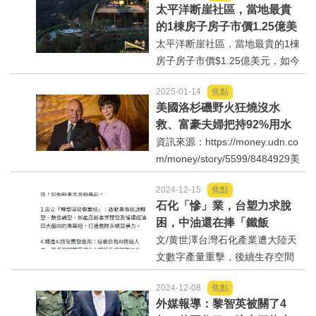
太平洋断崖社區，當地最貴
的1棟房子房子市價1.25億美
元，如今已經完全燒毁
太平洋断崖社區，當地最貴的1棟
房子房子市價$1.25億美元，如今
已經完全燒毁，先前房地產公司
2025-01-14
焦點
拍攝銷售影片，讓您欣賞。資訊
美國洛杉磯野火狂燒沒水
來源：https://youtu.be/iVQhkDZ
救、富豪夫婦把持92%用水
S_Tk?si=CUuis8-wjceMyZiI
量掀撻伐！
資訊來源：https://money.udn.co
m/money/story/5599/8484929美
國加州洛杉磯遭遇野火肆虐，死
2024-12-15
焦點
亡人數已攀升至16人，無數民宅
石化「慘」業，台塑力求脫
建築付之一炬，更頻頻傳出缺水
困，中油還在捧「鐵飯
救災，加州水資源分配問題浮上
碗」！
文/黄世澤台灣石化產業遭大陸天
檯面。其中，握有加州最大...
文數字產量重擊，後續生存空間
憂慮，台塑四寳面臨虧損及股價
2024-12-08
焦點
破底壓力，台塑化發行公司債向
外媒報導：黎智英被關了4
市場借錢，石化業面臨四十年來