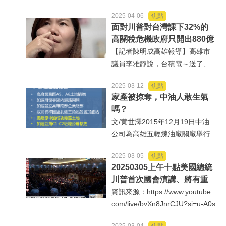
光電的墳埸，從嘉義到屏東都有
2025-04-06
焦點
被吹毀的太陽能板，是否會造成
內政/社會/福利/弱勢/慈善
面對川普對台灣課下32%的
海洋污染或生態，也成為朝野攻
高關稅危機政府只開出880億
防的政治話題！執政黨硬拗的本
元的止痛藥因應
【記者陳明成高雄報導】高雄市
國際/全球
質就是死不認錯！但事實...
議員李雅靜說，台積電～送了、
軍購～買了、美國天然氣～買
環境/資源/能源
2025-03-12
焦點
了，結果呢？川普毫不留情，對
家產被掠奪，中油人敢生氣
台灣課下32%的高關稅！李雅靜
交通運輸
嗎？
在書上發表感受指出，「安心
文/黄世澤2015年12月19日中油
睡」的卓院長，沉默了一整天...
公司為高雄五輕煉油廠關廠舉行
中美台
追憶記念會，高齡83歲的前總廠
2025-03-05
焦點
長裴伯渝上台追憶時，流淚情緒
正能量
20250305上午十點美國總統
激動說「我的家没有了」。2025
川普首次國會演講、將有重
年中油這個大家庭真的快沒有
餐飲美食
大事情宣佈、主題：復興美
資訊來源：https://www.youtube.
了，中油人只能暗泣不...
國夢
com/live/bvXn8JnrCJU?si=u-A0s
E10z7dn3rYY
蔬/素食