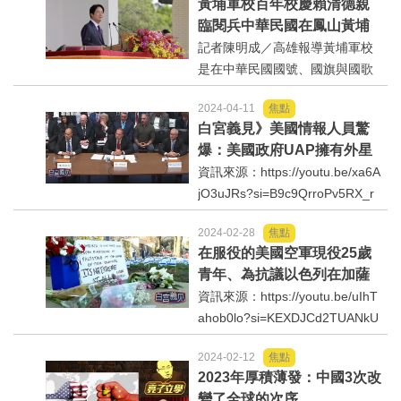
黃埔軍校百年校慶賴清德親
釘椿，地主們懷疑中華民國民進
臨閱兵中華民國在鳳山黃埔
黨政府與國家級工程顧問公司組
精神傳揚鳳山百年不變愛國
記者陳明成／高雄報導黃埔軍校
詐騙集團，涉嫌以優化路線當...
心
是在中華民國國號、國旗與國歌
中誕生，政府播遷來臺後，亦隨
2024-04-11
焦點
之在高雄鳳山復校；賴清德今天
白宮義見》美國情報人員驚
南下主持校慶典禮，陸軍官校表
爆：美國政府UAP擁有外星
示，中華民國在哪裡，黃埔精神
生物大搞逆向工程技術⋯
資訊來源：https://youtu.be/xa6A
就在哪裡，無論是百年前...
jO3uJRs?si=B9c9QrroPv5RX_r
V
2024-02-28
焦點
在服役的美國空軍現役25歲
青年、為抗議以色列在加薩
種族滅絕軍事行動而自焚身
資訊來源：https://youtu.be/uIhT
亡！
ahob0lo?si=KEXDJCd2TUANkU
KW
2024-02-12
焦點
2023年厚積薄發：中國3次改
變了全球的次序