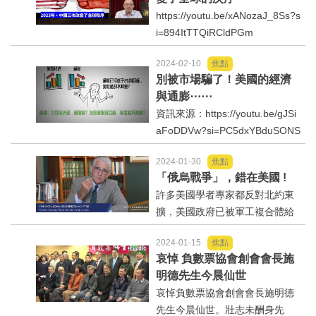
https://youtu.be/xANozaJ_8Ss?s
i=894ItTTQiRCldPGm
2024-02-10
焦點
別被市場騙了！美國的經濟
與通膨⋯⋯
資訊來源：https://youtu.be/gJSi
aFoDDVw?si=PC5dxYBduSONS
BPV
2024-01-30
焦點
「俄烏戰爭」，錯在美國 !
許多美國學者專家都反對北約東
擴，美國政府已被軍工複合體給
綁架了！資訊來源：https://yout
2024-01-15
焦點
u.be/emD1cN2xEz4?feature=sh
哀悼 負數票協會創會會長施
ared
明德先生今晨仙世
哀悼負數票協會創會會長施明德
先生今晨仙世。壯志未酬身先