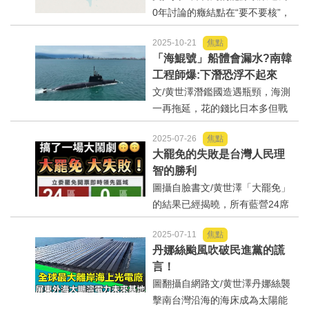
運動/體育/休閒/育樂
0年討論的癥結點在“要不要核”，
漸露和平之曙光，台灣...
加上空氣汙染與溫室氣體排放的
2025-10-21
焦點
議題，最終形成政府推動的「非
兩岸/大陸
「海鯤號」船體會漏水?南韓
核家園」與「去煤轉氣」的雙主
工程師爆:下潛恐浮不起來
軸政策。民間則另有一股聲音認
寵物/動保
文/黄世澤潛鑑國造遇瓶頸，海測
為應該用...
一再拖延，花的錢比日本多但戰
焦點
力比日本差！負責操作愛國者飛
2025-07-26
焦點
彈的官兵嚴重不足，國防預算在
大罷免的失敗是台灣人民理
美國的要求下年年增高，花這麼
婦女/孩童
智的勝利
多錢，武器卻不到位，官兵又不
圖攝自臉書文/黄世澤「大罷免」
足，如此國防窘境下，戰力...
熱門
的結果已經揭曉，所有藍營24席
立委加上新竹市長高虹安全壘
健康/養生
2025-07-11
焦點
打，重創了賴清德總統的威望及
丹娜絲颱風吹破民進黨的謊
民進黨的士氣。大罷免的結果是
言！
台灣人民理性的勝利，民進黨抹
命理/信仰/宗教/宮廟/教會
圖翻攝自網路文/黄世澤丹娜絲襲
紅與仇恨動員的策略完全失...
擊南台灣沿海的海床成為太陽能
演講/發表會/論壇/研討會