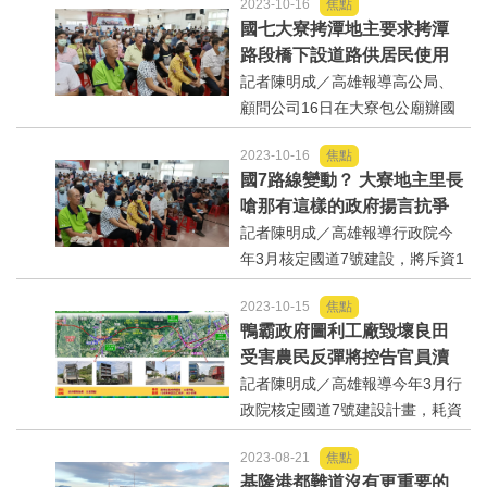
2023-10-16
焦點
026年動工興建國道7號高雄路
國七大寮拷潭地主要求拷潭
段，辨公聽會計畫路線急轉彎引
路段橋下設道路供居民使用
發居民、地主強烈不滿，為兼顧
記者陳明成／高雄報導高公局、
在地心聲及城市發展，立委林...
顧問公司16日在大寮包公廟辦國
七興建設有會，王姓地主代表拷
2023-10-16
焦點
潭居民發聲，除要妥善補償地
國7路線變動？ 大寮地主里長
主，建議開發單位於國七道路行
嗆那有這樣的政府揚言抗爭
經拷潭路段時在路橋下闢設道路
到底
記者陳明成／高雄報導行政院今
供居民對外交通行車。王姓...
年3月核定國道7號建設，將斥資1
357.9億元，交通部高速公路局16
2023-10-15
焦點
日在高雄大寮區包公廟辦公聽
鴨霸政府圖利工廠毀壞良田
會，公廳會前夕路線莫名更動地
受害農民反彈將控告官員瀆
主質疑有蔽端，刻意閃避工廠摧
職爭取國賠
記者陳明成／高雄報導今年3月行
毀農田，涉嫌瀆職。在場並...
政院核定國道7號建設計畫，耗資
1357.9億元（原概算650億）。
2023-08-21
焦點
但是；10月16日要辦公聽會所公
基隆港都難道沒有更重要的