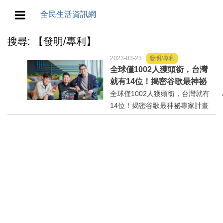
全民生活資訊網
搜尋: 【發明/專利】
地方/天氣/颱風/地震
2023-03-23
發明/專利
教育/五育/五創
全球僅1002人獲頭銜，台灣
就有14位！揭密谷歌最神祕
專家計畫「開發者專家群就
全球僅1002人獲頭銜，台灣就有
人生/生存/生活
像智囊團」
14位！揭密谷歌最神祕專家計畫
「開發者專家群就像智囊團」http
產業/經濟
s://www.businesstoday.com.tw/a
rticle/category/183015/post/202
政治/政黨
303220010/
農業/技術/肥飼料/農藥/產銷
食品/衛生/醫療/照護