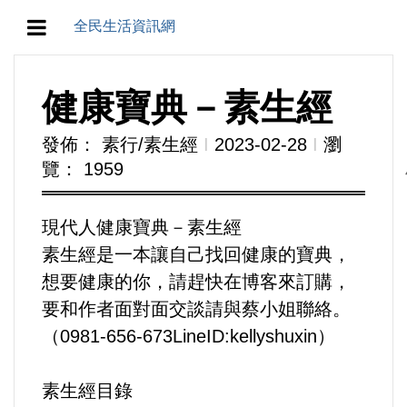
全民生活資訊網
地方/天氣/颱風/地震
健康寶典－素生經
教育/五育/五創
發佈： 素行/素生經
Ι
2023-02-28
Ι
瀏
覽： 1959
人生/生存/生活
產業/經濟
現代人健康寶典－素生經
素生經是一本讓自己找回健康的寶典，
政治/政黨
想要健康的你，請趕快在博客來訂購，
要和作者面對面交談請與蔡小姐聯絡。
農業/技術/肥飼料/農藥/產銷
（0981-656-673LineID:kellyshuxin）
食品/衛生/醫療/照護
素生經目錄