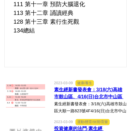
111 第十一章 預防大腦退化
113 第十二章 誦讀經典
內政/社會/福利/弱勢/慈善
128 第十三章 素行生死觀
134總結
國際/全球
環境/資源/能源
交通運輸
中美台
2023-03-09
健康/養生
素生經新書發表會：3/18(六)高雄
正能量
市鼓山區、4/16(日)台北市中山區
素生經新書發表會：3/18(六)高雄市鼓山
餐飲美食
區大順一路823號4F4/16(日)台北市中山
區張榮發基金會1001會議廳
2023-03-09
運動/體育/休閒/育樂
蔬/素食
投資健康的法門-素生經