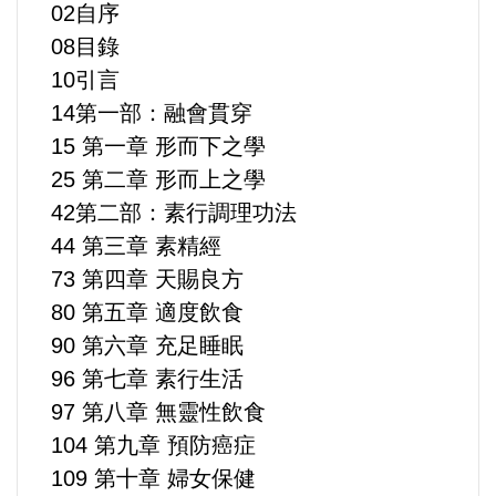
02自序
運動/體育/休閒/育樂
08目錄
兩岸/大陸
10引言
14第一部：融會貫穿
寵物/動保
15 第一章 形而下之學
25 第二章 形而上之學
焦點
42第二部：素行調理功法
44 第三章 素精經
婦女/孩童
73 第四章 天賜良方
80 第五章 適度飲食
熱門
90 第六章 充足睡眠
健康/養生
96 第七章 素行生活
97 第八章 無靈性飲食
命理/信仰/宗教/宮廟/教會
104 第九章 預防癌症
109 第十章 婦女保健
演講/發表會/論壇/研討會