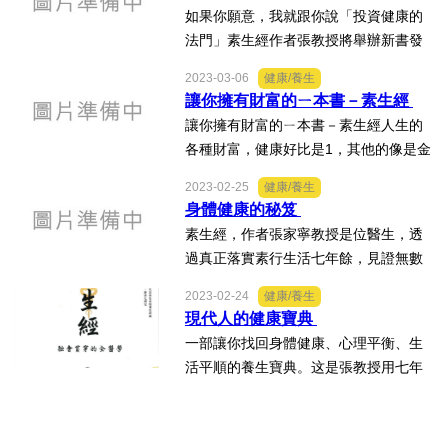
如果你願意，我就跟你說「投資健康的
法制/司法/監督
法門」素生經作者張教授將舉辦新書發
表會機會難得，讓你擁有健康，作者現
2023-03-06
健康/養生
身說法免費進場，自由入席地點:張榮發
防災/救災
讓你擁有財富的ㄧ本書－素生經
基金會1001會議廳時間:4月16日下午2
讓你擁有財富的ㄧ本書－素生經人生的
點至4點
考試/監察
各種財富，健康好比是1，其他的像是金
錢、房子、車子、事業、家庭、生活、
2023-02-25
健康/養生
都是0。累積的0越多，人生成就越大。
國安/國防/外交
身體健康的秘笈
但是如果沒有前面的健康1，後面有再多
素生經，作者張家寧教授是位醫生，透
的0都沒用，終究化為烏...
綠能
過真正落實素行生活七年餘，見證無數
素行同路人因為相信，因為付出行動，
2023-02-24
健康/養生
因為素行生活，所以身心靈得以轉變和
自然/地理/景觀/地球
現代人的健康寶典
提升，運用《素生經》的功法讓自己身
一部讓你找回身體健康、心理平衡、生
體健康、心理平衡、生活平順...
都市發展與都市建設
活平順的養生寶典。这是張教授用七年
多實踐出回復健康的一本書請大家有空
財務金融/稅制改革
看看即日起有10位聽眾就可约時间與作
者張教授當面聊聊。此機會難得我會在