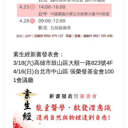
內政/社會/福利/弱勢/慈善
國際/全球
環境/資源/能源
素生經新書發表會：
交通運輸
3/18(六)高雄市鼓山區大順一路823號4F
4/16(日)台北市中山區 張榮發基金會100
中美台
1會議廳
正能量
餐飲美食
蔬/素食