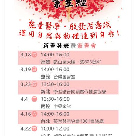
運動/體育/休閒/育樂
兩岸/大陸
寵物/動保
焦點
婦女/孩童
熱門
健康/養生
命理/信仰/宗教/宮廟/教會
演講/發表會/論壇/研討會