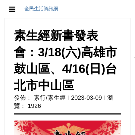
全民生活資訊網
地方/天氣/颱風/地震
素生經新書發表
教育/五育/五創
會：3/18(六)高雄市
人生/生存/生活
鼓山區、4/16(日)台
產業/經濟
北市中山區
政治/政黨
發佈： 素行/素生經
Ι
2023-03-09
Ι
瀏
覽： 1926
農業/技術/肥飼料/農藥/產銷
食品/衛生/醫療/照護