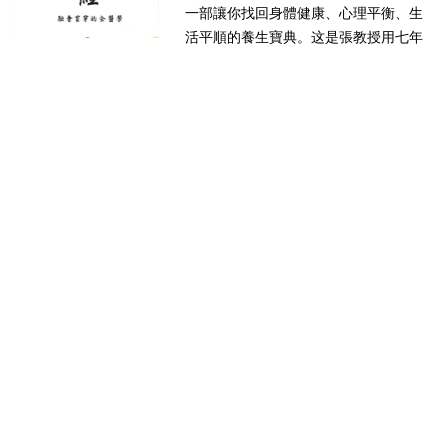
提升，運用《素生經》的功法讓自己身
一部讓你找回身體健康、心理平衡、生
體健康、心理平衡、生活平順...
活平順的養生寶典。这是張教授用七年
多實踐出回復健康的一本書請大家有空
看看即日起有10位聽眾就可约時间與作
者張教授當面聊聊。此機會難得我會在
私下與各...