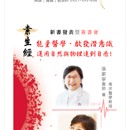
選舉/民調
觀光旅遊
生物科技
出版（影音/圖書/雜誌）
發明/專利
文化資產/文物保護
旅館/民宿
能源