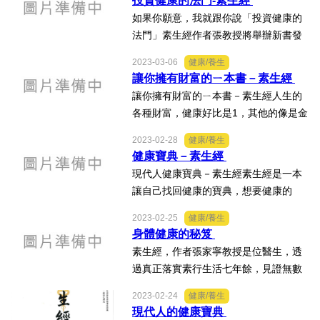
投資健康的法門-素生經
如果你願意，我就跟你說「投資健康的
法門」素生經作者張教授將舉辦新書發
表會機會難得，讓你擁有健康，作者現
2023-03-06
健康/養生
身說法免費進場，自由入席地點:張榮發
讓你擁有財富的ㄧ本書－素生經
基金會1001會議廳時間:4月16日下午2
讓你擁有財富的ㄧ本書－素生經人生的
點至4點
各種財富，健康好比是1，其他的像是金
錢、房子、車子、事業、家庭、生活、
2023-02-28
健康/養生
都是0。累積的0越多，人生成就越大。
健康寶典－素生經
但是如果沒有前面的健康1，後面有再多
現代人健康寶典－素生經素生經是一本
的0都沒用，終究化為烏...
讓自己找回健康的寶典，想要健康的
你，請趕快在博客來訂購，要和作者面
2023-02-25
健康/養生
對面交談請與蔡小姐聯絡。（0981-656-
身體健康的秘笈
673LineID:kellyshuxin）素生經目錄02
素生經，作者張家寧教授是位醫生，透
自序08目錄10引...
過真正落實素行生活七年餘，見證無數
素行同路人因為相信，因為付出行動，
2023-02-24
健康/養生
因為素行生活，所以身心靈得以轉變和
現代人的健康寶典