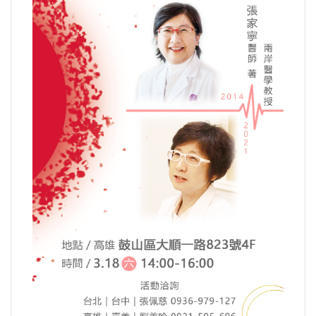
法制/司法/監督
防災/救災
考試/監察
國安/國防/外交
綠能
自然/地理/景觀/地球
都市發展與都市建設
財務金融/稅制改革