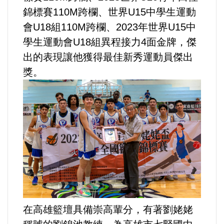
選舉/民調
錦標賽110M跨欄、世界U15中學生運動
會U18組110M跨欄、2023年世界U15中
觀光旅遊
學生運動會U18組異程接力4面金牌，傑
出的表現讓他獲得最佳新秀運動員傑出
生物科技
獎。
出版（影音/圖書/雜誌）
發明/專利
文化資產/文物保護
旅館/民宿
能源
在高雄籃壇具備崇高輩分，有著劉姥姥