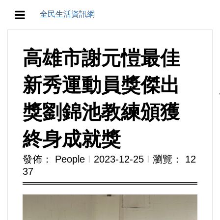
全民生活資訊網
地方/天氣/颱風/地震
高雄市謝元愷最佳
教育/五育/五創
新秀運動員獎傑出
人生/生存/生活
獎劉錦池教練頒獲
產業/經濟
終身成就獎
政治/政黨
發佈： People
Ι
2023-12-25
Ι
瀏覽： 12
37
農業/技術/肥飼料/農藥/產銷
食品/衛生/醫療/照護