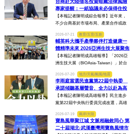
台商赴大陸借名投資暗藏法律風險
機關風險導向查核機制、強化業者異常
專家提醒：一紙協議未必保得住投
通報責任及加重通報不實處...
資權益
【本報記者陳明成綜合報導】近年來，
不少台商基於市場布局、產業合作或政
策因素，選擇透過隱名投資方式中國大
2026-07-21
教育/五育/五創
陸。然而，看似便利的投資模式，卻可
輔英科大攜手產學夥伴打造健康一
能隱藏股權歸屬、投資收益、經營控制
體精準未來 2026亞洲生技大展聚焦
權及法律責任等風險，一旦...
精準健康創新實力
【本報記者陳明成高雄報導】「2026亞
洲生技大展（BIOAsia-Taiwan）」於台
北南港展覽館盛大登場，輔英科技大學
2026-07-20
地方/天氣/颱風/地震
研發長葉耀宗率團隊以「健康一體．精
李雨庭當選民進黨第22屆中執委
準未來」為主題參展，展現產學合作夥
承諾傾聽基層聲音、全力以赴為高
伴展示精準健康、生物科...
雄與台灣努力
【本報記者陳明成高雄報導】民主進步
黨第22屆中央執行委員完成改選，高雄
市議員李雨庭順利當選中執委。李雨庭
2026-07-19
兩岸/大陸
表示，能夠獲得黨內同志的肯定與支
寶島風華聚江城 文脈相融敘同心 第
持，深感榮幸，也肩負更重大的責任，
二十屆湖北·武漢臺灣周寶島風情市
未來將秉持初心，做好黨與地...