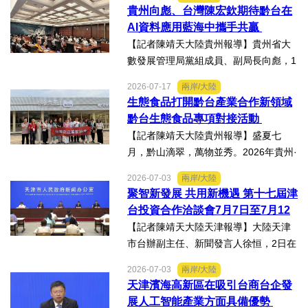
色產業助力鄉村振興對接會的臺灣嘉賓
貴州向彪、台灣陳宏欽期待黔台在
組團，7月15日，到興仁市實地考察，深
AI資料應用藍海中攜手共贏
入調研興仁薏仁米...
【記者陳靖天大陸貴州報導】貴州省大
數發展管理局黨組成員、副局長向彪，1
4日，在2026年貴州・臺灣經貿交流合
2026-07-17
兩岸/大陸
作懇談會黔台大數據與人工智能產業對
生態食品打開黔台產業合作新領域
接會上表示，召開黔台大數據與人工智
黔台生態食品專項對接活動
能產業對接會，旨在搭建兩...
【記者陳靖天大陸貴州報導】盛夏七
月，黔山滴翠，萬物並秀。2026年貴州·
臺灣經貿交流合作懇談會「黔台生態食
2026-07-03
兩岸/大陸
品專項對接活動」於7月13日至16日舉
聚智新發展 共用新機遇 第十七屆津
行。近30名台商代表跨海而來，踏訪貴
台投資合作洽談會7月7日至7月12
州生態食品產業一線，...
日在天津舉辦
【記者陳靖天大陸天津報導】大陸天津
市台辦副主任、新聞發言人徐恒，2日在
第十七屆津台投資合作洽談會新聞發佈
2026-07-03
兩岸/大陸
會上表示，津台投資合作洽談會，從200
天津濱海高新區在吸引台商台企發
8年至今已成功舉辦16屆，津台會已成為
展人工智能產業方面具備優勢