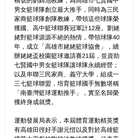
稱號的劉錦池教練，為高雄市七賢國中
好人好事/人物介紹
男女籃球隊創立最大推手，同時為三民
家商籃球隊創隊教練，帶領這些球隊榮
獲國、高中籃球聯賽冠軍計12座。劉姥
姥對籃球源源不絕的熱情，帶領球隊40
年，成立「高雄市姥姥籃球協會」，續
辦姥姥盃校園籃球邀請賽21屆，並資助
七賢國中男女籃球隊讓球隊永續經營；
以及串聯三民家商、義守大學，組成一
三七籃球聯盟，培育籃球國手無數堪稱
「南臺灣籃球運動推手」，實至名歸榮
獲終身成就獎。
運動發展局表示，本屆體育運動精英獎
有高雄田徑好手謝元愷以及對於高雄籃