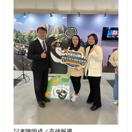
運動/體育/休閒/育樂
兩岸/大陸
寵物/動保
焦點
婦女/孩童
熱門
健康/養生
命理/信仰/宗教/宮廟/教會
記者陳明成／高雄報導
演講/發表會/論壇/研討會