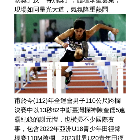
現場如同星光大道，氣氛隆重熱鬧。
法制/司法/監督
防災/救災
考試/監察
國安/國防/外交
綠能
自然/地理/景觀/地球
甫於今(112)年全運會男子110公尺跨欄
決賽中以13秒82中斷臺灣欄神陳奎儒5連
都市發展與都市建設
霸紀錄的謝元愷，也橫掃不少國際賽
事，包含2022年亞洲U18青少年田徑錦
財務金融/稅制改革
標賽110M跨欄、2023世界U20青年田徑