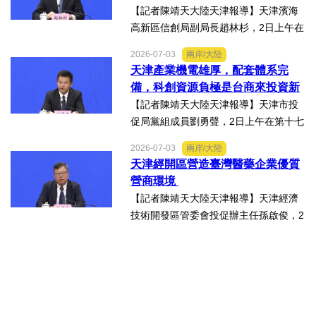
兩岸重要的經貿交流合...
【記者陳靖天大陸天津報導】天津濱海
高新區信創局副局長趙林杉，2日上午在
第十七屆津台投資合作洽談會新聞發佈
2026-07-03
兩岸/大陸
會上，針對吸引臺商臺企來津發展人工
天津產業機電雄厚，配套體系完
智能產業方面具備優勢表示，高新區作
備，科創資源負極是台商來投資新
為國家自主創新示範區，也...
業的理想沃土
【記者陳靖天大陸天津報導】天津市投
促局黨組成員劉勇聲，2日上午在第十七
屆津台投資合作洽談會新聞發佈會上回
2026-07-03
兩岸/大陸
答記者提問關於天津在產業發展方面有
天津經開區營造臺灣醫藥企業優質
哪些突出優勢，目前台資企業在天津的
營商環境
融合情況，未來還有哪些...
【記者陳靖天大陸天津報導】天津經濟
技術開發區管委會投促辦主任孫啟俊，2
日上午在第十七屆津台投資合作洽談會
新聞發佈會上，說明天津市作為北方生
物醫藥產業高地，天津經開區能為臺灣
醫藥大健康行業的創業者和...