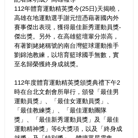
112年體育運動精英獎今(25日)天揭曉，
內政/社會/福利/弱勢/慈善
高雄在地運動選手謝元愷憑藉著國內外
賽事傑出表現，獲得最佳新秀運動員獎-
國際/全球
傑出獎。另外，在高雄籃壇輩分崇高，
有著劉姥姥稱號的南台灣籃球運動推手
環境/資源/能源
劉錦池教練，以培育籃球國手無數，實
至名歸榮獲終身成就獎。
交通運輸
112年度體育運動精英獎頒獎典禮下午2
中美台
時在台北文創會所舉行，頒發「最佳男
正能量
運動員獎」、「最佳女運動員獎」、
「最佳教練獎」、「最佳運動團隊
餐飲美食
獎」、「最佳新秀運動員獎」及「最佳
運動精神獎」等6大獎項，以及「終身成
蔬/素食
就獎」及「特別獎」，體壇眾星雲集，