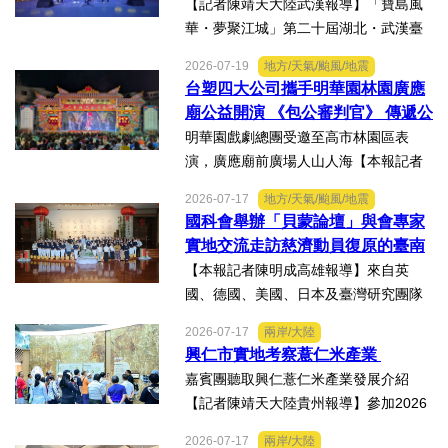
集暨文化交流之夜在漢溫情上演
【記者陳靖天大陸武漢報導】「寶島風
華・夢聚江城」第二十屆湖北・武漢臺
灣周寶島風情市集暨文化交流之夜，7月
2026-07-19
地方/天氣/颱風/地震
16日晚上在武漢武商夢時代一樓中庭溫
台塑四大公司攜手明華園林園廣應
情上演，歌聲文脈聯結兩地，這場融美
廟公益開演 《包公審判官》 傳遞公
食、文創、歌舞、匠人分享...
義與自省精神
明華園戲劇總團受邀至高市林園區表
演，廣應廟前廣場人山人海【本報記者
陳明成高雄報導】台塑、南亞、台化及
2026-07-17
地方/天氣/颱風/地震
台塑石化等四大公司邀請由當家小生孫
國科會舉辦「貝蒙論壇」與會專家
翠鳳領軍的明華園戲劇總團，周末晚在
實地交流走訪慈濟動員復原的臺南
高雄市林園區廣應廟公益演...
楠西地震及丹娜絲風災區
【本報記者陳明成高雄報導】來自英
國、德國、美國、日本及臺灣研究團隊
及國際評審專家所參與為期四天，由國
2026-07-17
兩岸/大陸
科會舉辦的「貝蒙論壇」，實地交流活
興仁市實地考察薏仁米產業
動走訪臺南楠西地震及丹娜絲風災區，
嘉賓團聽取興仁薏仁米產業發展介紹
慈濟動員資金與萬人次的復原...
【記者陳靖天大陸貴州報導】參加2026
貴州·臺灣經貿交流合作懇談會、黔台特
2026-07-17
兩岸/大陸