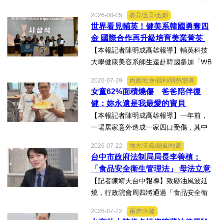
主辦的「2026第二屆台灣盃火箭競賽，
2026-08-05
教育/五育/五創
一路過關斬將，順利完成火箭發射，並
世界看見輔英！健美系韓國勇奪四
將全箭完整回收，勇奪高中學生1K組亞
金 國際合作再升級培育美業菁英
軍，表現亮眼。陳國清...
【本報記者陳明成高雄報導】輔英科技
大學健康美容系師生遠赴韓國參加「WB
AA第25屆世界美容藝術與設計國際大
2026-07-29
內政/社會/福利/弱勢/慈善
賽」及「2026WBAGlobalTripleChallen
女童62%面積燒傷 爸爸陪伴復
ge全球美學現場賽」，展現紮實專業實
健：妳永遠是我最愛的寶貝
力，師生聯手勇奪四金、...
【本報記者陳明成高雄報導】一年前，
一場居家意外造成一家四口受傷，其中
當時年僅四歲的女兒芸芸全身62%面積
2026-07-22
地方/天氣/颱風/地震
燒傷，在加護病房搶救超過兩個月，並
台中市政府法制局局長李善植：
歷經在陽光基金會近一年的漫長復復健
「食品安全衛生管理法」 母法立意
及陪伴下，芸芸將於八月重返...
良善但子法標準過於寬鬆、處罰欠
【記者陳靖天台中報導】致癌油風波延
缺嚇阻力、第一線缺乏足夠的人力
燒，行政院會周四將通過「食品安全衛
與資源 三級管理終將淪為紙上談兵
生管理法」修法。行政院長卓榮泰20日
2026-07-22
兩岸/大陸
說明十大修法重點，其中增訂地方主管