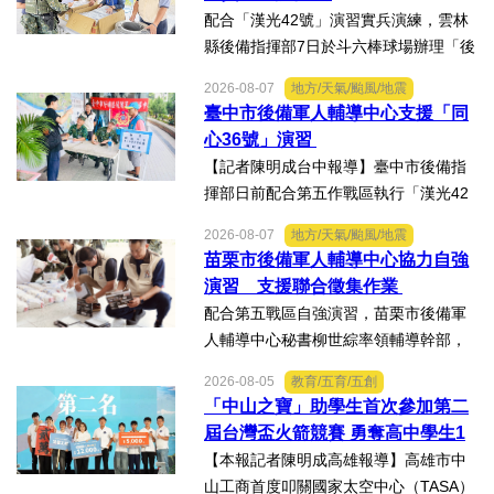
配合「漢光42號」演習實兵演練，雲林
縣後備指揮部7日於斗六棒球場辦理「後
備部隊車機及物資動員暨軍事運輸及物
2026-08-07
地方/天氣/颱風/地震
資接收作業－自強演習」。【記者陳明
臺中市後備軍人輔導中心支援「同
成台中報導】配合「漢光42號」演習實
心36號」演習
兵演練，雲林縣後備指揮...
【記者陳明成台中報導】臺中市後備指
揮部日前配合第五作戰區執行「漢光42
號演習」協力部隊，實施「同心36號」
2026-08-07
地方/天氣/颱風/地震
教育召集作業，臺中市外埔區、清水
苗栗市後備軍人輔導中心協力自強
區、大安區等後備軍人輔導中心全力投
演習 支援聯合徵集作業
入支援任務，設置服務台協助...
配合第五戰區自強演習，苗栗市後備軍
人輔導中心秘書柳世綜率領輔導幹部，
協力苗栗縣政府聯合徵集場開設及徵購
2026-08-05
教育/五育/五創
徵用作業演練。【記者陳明成台中報
「中山之寶」助學生首次參加第二
導】為驗證全民防衛動員機制，苗栗市
屆台灣盃火箭競賽 勇奪高中學生1
後備軍人輔導中心配合第五...
K組亞軍
【本報記者陳明成高雄報導】高雄市中
山工商首度叩關國家太空中心（TASA）