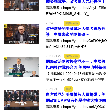
錢發動戰爭、政客富人共利伎倆！
選舉/民調
資訊來源：https://youtu.be/iAnyK-ZISe
E?si=3PK1M96B_SNkqhY_
觀光旅遊
2024-05-19
國際/全球
值得瞭解的美國麻州大學名譽教授
生物科技
談：中國未來的兩條路⋯
資訊來源：https://youtu.be/GcFfOHjbO
出版（影音/圖書/雜誌）
bs?si=3kk34U-LPpwHH08x
2024-04-22
國際/全球
發明/專利
國際政治兩教授意見不一：中國將
以兩棲作戰侵台?! 美國被迫對每個
文化資產/文物保護
人的事都摻一腳?! 印尼將威脅澳
【國際360】20240418國際政治兩教授
洲?!
意見不一：中國將以兩棲作戰侵台?!美
國被迫對每個人的事都摻一腳?!印尼將
旅館/民宿
2024-04-11
焦點
威脅澳洲?!資訊來源：https://www.yout
白宮義見》美國情報人員驚爆：美
ube.com/watch?v=3pZKQmULjZ0
能源
國政府UAP擁有外星生物大搞逆向
工程技術⋯
資訊來源：https://youtu.be/xa6AjO3uJ