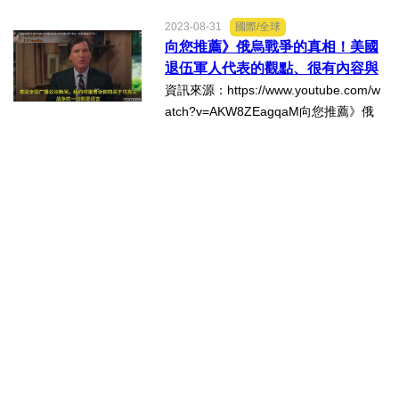
台灣正在進行總統與國會立法委員選
2023-08-31
國際/全球
舉，綠營媒體都在宣傳中國大陸正在介
向您推薦》俄烏戰爭的真相！美國
入台灣大選，而事實上真正積極介入台
退伍軍人代表的觀點、很有內容與
灣大選的國家是最喜歡干預他國...
信息。
資訊來源：https://www.youtube.com/w
atch?v=AKW8ZEagqaM向您推薦》俄
烏戰爭的真相！美國退伍軍人代表的觀
點、很有內容與信息。例如：美國在194
2-43二戰最高峯時有7位四星上將，帶領
一千多萬的軍隊，今天...