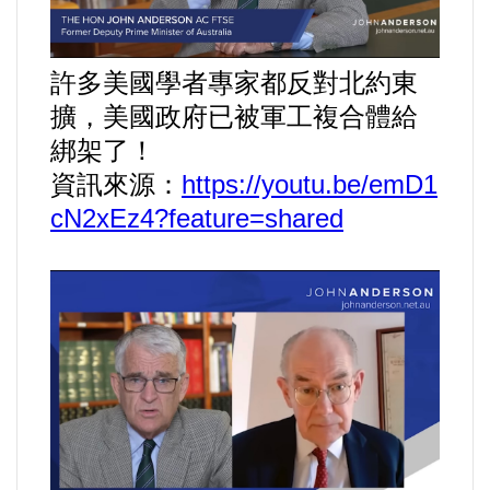
運動/體育/休閒/育樂
兩岸/大陸
許多美國學者專家都反對北約東
擴，美國政府已被軍工複合體給
寵物/動保
綁架了！
資訊來源：
https://youtu.be/emD1
焦點
cN2xEz4?feature=shared
婦女/孩童
熱門
健康/養生
命理/信仰/宗教/宮廟/教會
演講/發表會/論壇/研討會