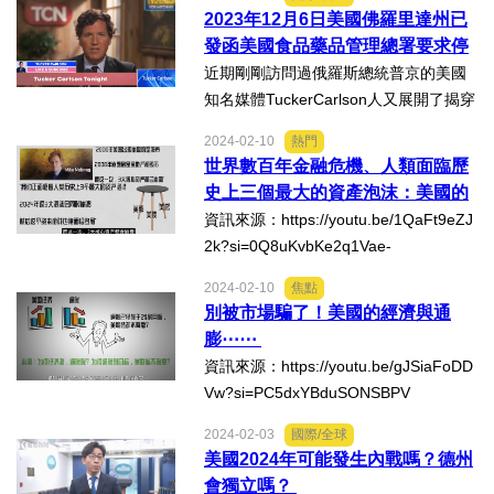
H_6uoaE9HUPK1G2sbjwLZw6jI8ZEDC
2023年12月6日美國佛羅里達州已
bjd7A_aem_AYZCxZf0h05x2z9gstimjX
發函美國食品藥品管理總署要求停
bIwM4c0EKP1aNjf4uFmPx1...
止使用這類mRNA疫苗！
近期剛剛訪問過俄羅斯總統普京的美國
知名媒體TuckerCarlson人又展開了揭穿
Moderna和輝瑞藥廠的BNT新冠疫苗可
2024-02-10
熱門
能帶來的人體危害及美國向世界推廣這
世界數百年金融危機、人類面臨歷
些信使核糖核酸疫苗（mRNA)對發展中
史上三個最大的資產泡沫：美國的
國家可能造成的後患的媒體戰役...
股市、債市、房市
資訊來源：https://youtu.be/1QaFt9eZJ
2k?si=0Q8uKvbKe2q1Vae-
2024-02-10
焦點
別被市場騙了！美國的經濟與通
膨⋯⋯
資訊來源：https://youtu.be/gJSiaFoDD
Vw?si=PC5dxYBduSONSBPV
2024-02-03
國際/全球
美國2024年可能發生內戰嗎？德州
會獨立嗎？