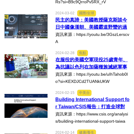
好人好事/人物介紹
Rs?si=B9c9QrroPv5RX_rV
2024-03-02
國際/全球
民主的真諦：美國教授薩克斯談今
日中國像漢朝、美國霸道野蠻的過
往⋯主持人半尷尬制止！
資訊來源：https://youtu.be/3GszLerscv
A
2024-02-28
焦點
在服役的美國空軍現役25歲青年、
為抗議以色列在加薩種族滅絕軍事
行動而自焚身亡！
資訊來源：https://youtu.be/uIhTahob0l
o?si=KEXDJCd2TUANkUKW
2024-02-15
中美台
Building International Support fo
r Taiwan/CSIS報告：打造全球對
台灣支持
資訊來源：https://www.csis.org/analysi
s/building-international-support-taiwa
n?fbclid=IwAR2lxGJXYOjs-uwie_HJnIjp
2024-02-14
健康/養生