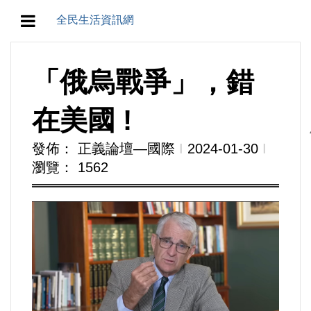
全民生活資訊網
地方/天氣/颱風/地震
「俄烏戰爭」，錯
教育/五育/五創
在美國 !
人生/生存/生活
發佈： 正義論壇—國際
Ι
2024-01-30
Ι
瀏覽： 1562
產業/經濟
政治/政黨
農業/技術/肥飼料/農藥/產銷
食品/衛生/醫療/照護