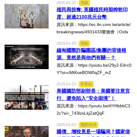
2025-01-22
焦點
日子,彭文正教授/博士追論文門,沒有一
殖民與掠奪: 英國殖民時期榨乾印
法制/司法/監督
天停下腳步.蔡英文總統當年學位取得真
度、超過2100兆元台幣
有藏著不可告人秘密？...
資訊來源：https://ec.ltn.com.tw/article/
防災/救災
breakingnews/4931433樂施會（Oxfa
m）在1份報告中稱，在1765年至1900
2025-01-20
焦點
考試/監察
年期間，高達64.82兆美元（約台幣212
緬甸國際詐騙園區/集團的背後根
4.4兆元）從印度流向英國，其中超過一
源、竟然是與他們有關⋯？
國安/國防/外交
半的金額進入了當時英...
資訊來源：https://youtu.be/29y2-E4rc0
Y?si=cMtKoeBOW0qZF_mZ
綠能
2025-01-15
中美台
美國國防部副部長：美國要注意言
自然/地理/景觀/地球
行、避免陷入“安全困境”！
資訊來源：https://youtu.be/tIYHbbbC3
都市發展與都市建設
2c?si=_743lzsLkjZatQqF
2025-01-02
國際/全球
財務金融/稅制改革
國債、增稅竟是一場騙局？國家借