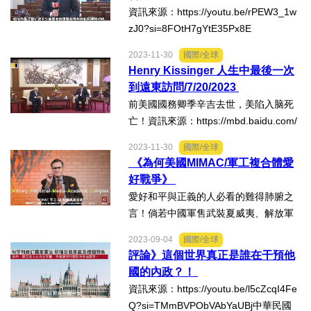
資訊來源：https://youtu.be/rPEW3_1w
zJ0?si=8FOtH7gYtE35Px8E
2023-11-30
國際/全球
Henry Kissinger 人生中最後一次
到遠東訪問/7/20/2023
前美國國務卿季辛吉去世，美陷入脑死
亡！資訊來源：https://mbd.baidu.com/
newspage/data/videoshare？nid=sv_1
2023-11-30
國際/全球
1228790622642587468&uk=e4YmgnA
《為何美國MIMAC/軍工複合體愛
Zb0pYIEAi_jDKMg&rawFrom=feed_vid
好戰爭》
eo_landing&sour...
愛好和平與正義的人必看的難得肺腑之
言！倘若中國軍售武裝夏威夷、解放軍
艦時時巡弋加州外海、華盛頓美國會怎
2023-09-04
國際/全球
樣？丹麥學者楊歐伯格/JanOberg是現
評論》這個世界真正是誰在干預他
任瑞典的跨國和平暨未來基金創辦人。
國的內政？！
現在的西方帝國霸權...
資訊來源：https://youtu.be/l5cZcqI4Fe
Q?si=TMmBVPObVAbYaUBj中華民國