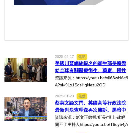
內政/社會/福利/弱勢/慈善
國際/全球
環境/資源/能源
2025-02-17
焦點
美國川普總統提名的衛生部長將帶
交通運輸
給全球有關醫療衛生、藥廠、慢性
病、疫苗.等的重大訊息與改革⋯
資訊來源：https://youtu.be/xIl63wHAe9
中美台
A?si=91x1SgsHqNezu2OD
正能量
2025-01-23
焦點
蔡英文論文門、英國高等行政法院
最新判決查理森再次勝訴。黑暗中
餐飲美食
摸索前進、有突破性的曙光與進
資訊來源：彭文正教授/所長/博士-政經
展！
關不了主持人https://youtu.be/T6ey54jA
蔬/素食
YPk?si=c8nk6JcgcWL6MDbo一千多個