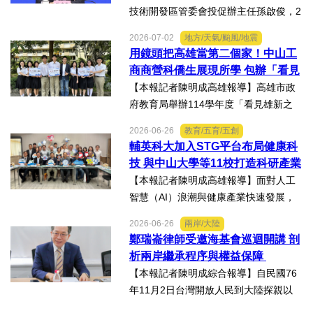
技術開發區管委會投促辦主任孫啟俊，2
日上午在第十七屆津台投資合作洽談會
2026-07-02
地方/天氣/颱風/地震
新聞發佈會上，說明天津市作為北方生
用鏡頭把高雄當第二個家！中山工
物醫藥產業高地，天津經開區能為臺灣
商商營科僑生展現所學 包辦「看見
醫藥大健康行業的創業者和...
雄新之光」創意短片前三名
【本報記者陳明成高雄報導】高雄市政
府教育局舉辦114學年度「看見雄新之
光」創意短片競賽，中山工商商業經營
2026-06-26
教育/五育/五創
科建教僑生專班學生囊括高中職組前三
輔英科大加入STG平台布局健康科
名。李昱平校長表示，來自泰國、印尼
技 與中山大學等11校打造科研產業
及越南僑生，以異國的獨特視...
生態圈
【本報記者陳明成高雄報導】面對人工
智慧（AI）浪潮與健康產業快速發展，
由國立中山大學領軍成立的「STG南臺
2026-06-26
兩岸/大陸
灣科研產業化平台」，再擴大跨校科研
鄭瑞崙律師受邀海基會巡迴開講 剖
合作版圖，與輔英科技大學簽署合作備
析兩岸繼承程序與權益保障
忘錄（MOU），並共同為「廠...
【本報記者陳明成綜合報導】自民國76
年11月2日台灣開放人民到大陸探親以
來，兩岸人民交流日漸頻繁，台灣人民