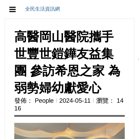
全民生活資訊網
地方/天氣/颱風/地震
高醫岡山醫院攜手
教育/五育/五創
世豐世鎧鏵友益集
人生/生存/生活
團 參訪希恩之家 為
產業/經濟
弱勢婦幼獻愛心
政治/政黨
發佈： People
Ι
2024-05-11
Ι
瀏覽： 14
16
農業/技術/肥飼料/農藥/產銷
食品/衛生/醫療/照護