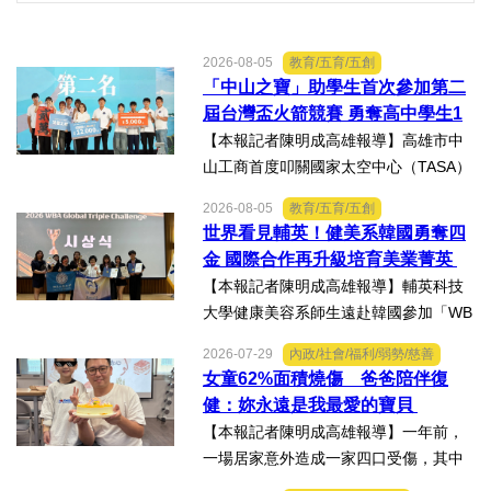
2026-08-05
教育/五育/五創
「中山之寶」助學生首次參加第二
屆台灣盃火箭競賽 勇奪高中學生1
K組亞軍
【本報記者陳明成高雄報導】高雄市中
山工商首度叩關國家太空中心（TASA）
主辦的「2026第二屆台灣盃火箭競賽，
2026-08-05
教育/五育/五創
一路過關斬將，順利完成火箭發射，並
世界看見輔英！健美系韓國勇奪四
將全箭完整回收，勇奪高中學生1K組亞
金 國際合作再升級培育美業菁英
軍，表現亮眼。陳國清...
【本報記者陳明成高雄報導】輔英科技
大學健康美容系師生遠赴韓國參加「WB
AA第25屆世界美容藝術與設計國際大
2026-07-29
內政/社會/福利/弱勢/慈善
賽」及「2026WBAGlobalTripleChallen
女童62%面積燒傷 爸爸陪伴復
ge全球美學現場賽」，展現紮實專業實
健：妳永遠是我最愛的寶貝
力，師生聯手勇奪四金、...
【本報記者陳明成高雄報導】一年前，
一場居家意外造成一家四口受傷，其中
當時年僅四歲的女兒芸芸全身62%面積