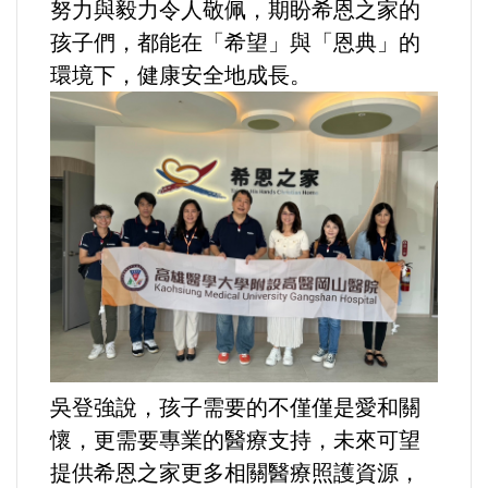
努力與毅力令人敬佩，期盼希恩之家的
選舉/民調
孩子們，都能在「希望」與「恩典」的
環境下，健康安全地成長。
觀光旅遊
生物科技
出版（影音/圖書/雜誌）
發明/專利
文化資產/文物保護
旅館/民宿
吳登強說，孩子需要的不僅僅是愛和關
能源
懷，更需要專業的醫療支持，未來可望
提供希恩之家更多相關醫療照護資源，