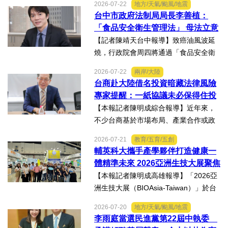
2026-07-22
地方/天氣/颱風/地震
燒傷，在加護病房搶救超過兩個月，並
台中市政府法制局局長李善植：
歷經在陽光基金會近一年的漫長復復健
「食品安全衛生管理法」 母法立意
及陪伴下，芸芸將於八月重返...
良善但子法標準過於寬鬆、處罰欠
【記者陳靖天台中報導】致癌油風波延
缺嚇阻力、第一線缺乏足夠的人力
燒，行政院會周四將通過「食品安全衛
與資源 三級管理終將淪為紙上談兵
生管理法」修法。行政院長卓榮泰20日
2026-07-22
兩岸/大陸
說明十大修法重點，其中增訂地方主管
台商赴大陸借名投資暗藏法律風險
機關風險導向查核機制、強化業者異常
專家提醒：一紙協議未必保得住投
通報責任及加重通報不實處...
資權益
【本報記者陳明成綜合報導】近年來，
不少台商基於市場布局、產業合作或政
策因素，選擇透過隱名投資方式中國大
2026-07-21
教育/五育/五創
陸。然而，看似便利的投資模式，卻可
輔英科大攜手產學夥伴打造健康一
能隱藏股權歸屬、投資收益、經營控制
體精準未來 2026亞洲生技大展聚焦
權及法律責任等風險，一旦...
精準健康創新實力
【本報記者陳明成高雄報導】「2026亞
洲生技大展（BIOAsia-Taiwan）」於台
北南港展覽館盛大登場，輔英科技大學
2026-07-20
地方/天氣/颱風/地震
研發長葉耀宗率團隊以「健康一體．精
李雨庭當選民進黨第22屆中執委
準未來」為主題參展，展現產學合作夥