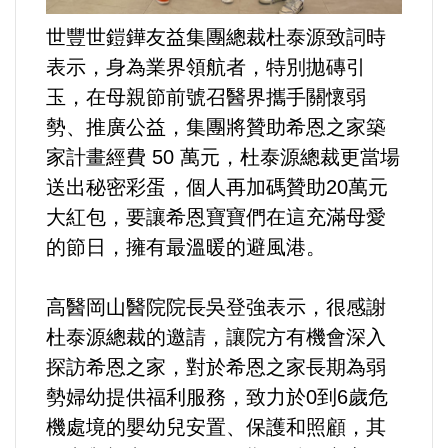
世豐世鎧鏵友益集團總裁杜泰源致詞時
法制/司法/監督
表示，身為業界領航者，特別拋磚引
防災/救災
玉，在母親節前號召醫界攜手關懷弱
勢、推廣公益，集團將贊助希恩之家築
考試/監察
家計畫經費 50 萬元，杜泰源總裁更當場
送出秘密彩蛋，個人再加碼贊助20萬元
國安/國防/外交
大紅包，要讓希恩寶寶們在這充滿母愛
的節日，擁有最溫暖的避風港。
綠能
高醫岡山醫院院長吳登強表示，很感謝
自然/地理/景觀/地球
杜泰源總裁的邀請，讓院方有機會深入
都市發展與都市建設
探訪希恩之家，對於希恩之家長期為弱
勢婦幼提供福利服務，致力於0到6歲危
財務金融/稅制改革
機處境的嬰幼兒安置、保護和照顧，其