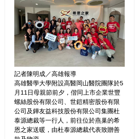
運動/體育/休閒/育樂
兩岸/大陸
寵物/動保
焦點
婦女/孩童
記者陳明成／高雄報導
高雄醫學大學附設高醫岡山醫院團隊於5
熱門
月11日母親節前夕，偕同上市企業世豐
螺絲股份有限公司、世鎧精密股份有限
健康/養生
公司及鏵友益科技股份有限公司集團杜
泰源總裁等一行人，前往位於燕巢的希
命理/信仰/宗教/宮廟/教會
恩之家送暖，由杜泰源總裁代表致贈善
演講/發表會/論壇/研討會