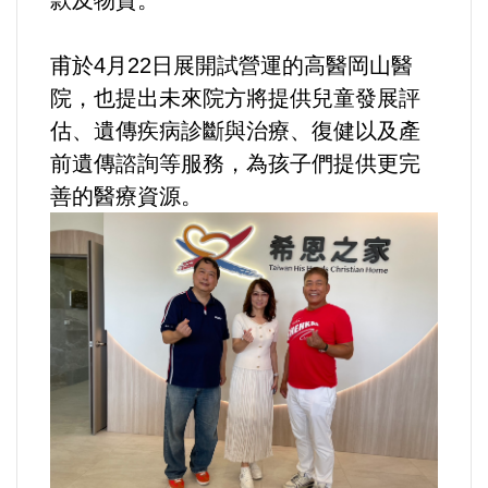
款及物資。
內政/社會/福利/弱勢/慈善
甫於4月22日展開試營運的高醫岡山醫
院，也提出未來院方將提供兒童發展評
國際/全球
估、遺傳疾病診斷與治療、復健以及產
前遺傳諮詢等服務，為孩子們提供更完
環境/資源/能源
善的醫療資源。
交通運輸
中美台
正能量
餐飲美食
蔬/素食