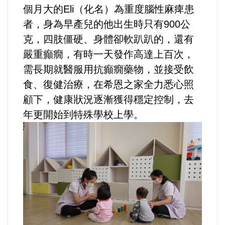
個月大的Eli（化名）為重度腦性麻痺患
者，身為早產兒的他出生時只有900公
克，四肢僵硬、身體卻軟趴趴的，還有
嚴重癲癇，有時一天發作高達上百次，
需長期就醫服用抗癲癇藥物，並接受飲
食、復健治療，在希恩之家全力悉心照
顧下，健康狀況逐漸獲得穩定控制，去
年更開始到特殊學校上學。