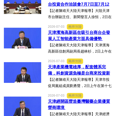
行。近30名台商代表跨海而來，踏訪貴
台投資合作洽談會7月7日至7月12
州生態食品產業一線，...
日在天津舉辦
【記者陳靖天大陸天津報導】大陸天津
市台辦副主任、新聞發言人徐恒，2日在
第十七屆津台投資合作洽談會新聞發佈
2026-07-03
兩岸/大陸
會上表示，津台投資合作洽談會，從200
天津濱海高新區在吸引台商台企發
8年至今已成功舉辦16屆，津台會已成為
展人工智能產業方面具備優勢
兩岸重要的經貿交流合...
【記者陳靖天大陸天津報導】天津濱海
高新區信創局副局長趙林杉，2日上午在
第十七屆津台投資合作洽談會新聞發佈
2026-07-03
兩岸/大陸
會上，針對吸引臺商臺企來津發展人工
天津產業機電雄厚，配套體系完
智能產業方面具備優勢表示，高新區作
備，科創資源負極是台商來投資新
為國家自主創新示範區，也...
業的理想沃土
【記者陳靖天大陸天津報導】天津市投
促局黨組成員劉勇聲，2日上午在第十七
屆津台投資合作洽談會新聞發佈會上回
2026-07-03
兩岸/大陸
答記者提問關於天津在產業發展方面有
天津經開區營造臺灣醫藥企業優質
哪些突出優勢，目前台資企業在天津的
營商環境
融合情況，未來還有哪些...
【記者陳靖天大陸天津報導】天津經濟