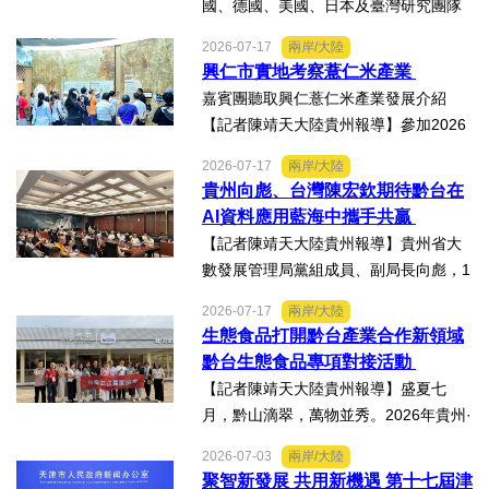
國、德國、美國、日本及臺灣研究團隊
及國際評審專家所參與為期四天，由國
2026-07-17
兩岸/大陸
科會舉辦的「貝蒙論壇」，實地交流活
興仁市實地考察薏仁米產業
動走訪臺南楠西地震及丹娜絲風災區，
嘉賓團聽取興仁薏仁米產業發展介紹
慈濟動員資金與萬人次的復原...
【記者陳靖天大陸貴州報導】參加2026
貴州·臺灣經貿交流合作懇談會、黔台特
2026-07-17
兩岸/大陸
色產業助力鄉村振興對接會的臺灣嘉賓
貴州向彪、台灣陳宏欽期待黔台在
組團，7月15日，到興仁市實地考察，深
AI資料應用藍海中攜手共贏
入調研興仁薏仁米...
【記者陳靖天大陸貴州報導】貴州省大
數發展管理局黨組成員、副局長向彪，1
4日，在2026年貴州・臺灣經貿交流合
2026-07-17
兩岸/大陸
作懇談會黔台大數據與人工智能產業對
生態食品打開黔台產業合作新領域
接會上表示，召開黔台大數據與人工智
黔台生態食品專項對接活動
能產業對接會，旨在搭建兩...
【記者陳靖天大陸貴州報導】盛夏七
月，黔山滴翠，萬物並秀。2026年貴州·
臺灣經貿交流合作懇談會「黔台生態食
2026-07-03
兩岸/大陸
品專項對接活動」於7月13日至16日舉
聚智新發展 共用新機遇 第十七屆津