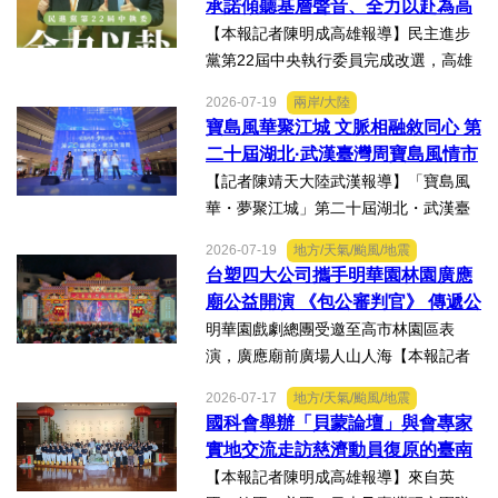
承諾傾聽基層聲音、全力以赴為高
伴展示精準健康、生物科...
雄與台灣努力
【本報記者陳明成高雄報導】民主進步
黨第22屆中央執行委員完成改選，高雄
市議員李雨庭順利當選中執委。李雨庭
2026-07-19
兩岸/大陸
表示，能夠獲得黨內同志的肯定與支
寶島風華聚江城 文脈相融敘同心 第
持，深感榮幸，也肩負更重大的責任，
二十屆湖北·武漢臺灣周寶島風情市
未來將秉持初心，做好黨與地...
集暨文化交流之夜在漢溫情上演
【記者陳靖天大陸武漢報導】「寶島風
華・夢聚江城」第二十屆湖北・武漢臺
灣周寶島風情市集暨文化交流之夜，7月
2026-07-19
地方/天氣/颱風/地震
16日晚上在武漢武商夢時代一樓中庭溫
台塑四大公司攜手明華園林園廣應
情上演，歌聲文脈聯結兩地，這場融美
廟公益開演 《包公審判官》 傳遞公
食、文創、歌舞、匠人分享...
義與自省精神
明華園戲劇總團受邀至高市林園區表
演，廣應廟前廣場人山人海【本報記者
陳明成高雄報導】台塑、南亞、台化及
2026-07-17
地方/天氣/颱風/地震
台塑石化等四大公司邀請由當家小生孫
國科會舉辦「貝蒙論壇」與會專家
翠鳳領軍的明華園戲劇總團，周末晚在
實地交流走訪慈濟動員復原的臺南
高雄市林園區廣應廟公益演...
楠西地震及丹娜絲風災區
【本報記者陳明成高雄報導】來自英