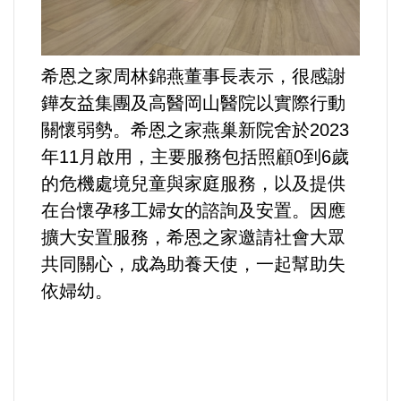
希恩之家周林錦燕董事長表示，很感謝
鏵友益集團及高醫岡山醫院以實際行動
關懷弱勢。希恩之家燕巢新院舍於2023
年11月啟用，主要服務包括照顧0到6歲
的危機處境兒童與家庭服務，以及提供
在台懷孕移工婦女的諮詢及安置。因應
擴大安置服務，希恩之家邀請社會大眾
共同關心，成為助養天使，一起幫助失
依婦幼。