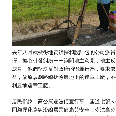
去年八月就標得地質鑽探和設計包的公司派員
彈，擔心引發糾紛一一詢問地主意見，地主反
成員，他們堅決反對政府的鴨霸行為，要求依
益，依原規劃路線拆除農地上的違章工廠，不
利農地違章工廠。
居民們說，高公局違法便宜行事，國道七號
未
罔顧優化路線沿線居民健康與安全，依法高公