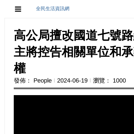
全民生活資訊網
地方/天氣/颱風/地震
高公局擅改國道七號路
教育/五育/五創
主將控告相關單位和承
人生/生存/生活
權
產業/經濟
發佈： People
Ι
2024-06-19
Ι
瀏覽： 1000
政治/政黨
農業/技術/肥飼料/農藥/產銷
食品/衛生/醫療/照護