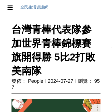
全民生活資訊網
地方/天氣/颱風/地震
台灣青棒代表隊參
教育/五育/五創
加世界青棒錦標賽
人生/生存/生活
旗開得勝 5比2打敗
產業/經濟
美南隊
政治/政黨
發佈： People
Ι
2024-07-27
Ι
瀏覽： 95
7
農業/技術/肥飼料/農藥/產銷
食品/衛生/醫療/照護