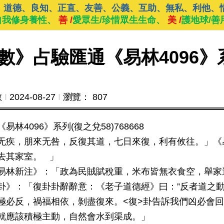
、道德、良知、正直、友善、公義、互助、無私、利他、
自我修身養性、
善 /
愛眾生/珍惜眾生生命、
美 /
護地球/善
數》占驗匯通《易林4096》
數
Ι
2024-08-27
Ι
瀏覽： 807
4096》系列(復之兌58)768668
无疾，朋來无咎，反復其道，七日來復，利有攸往。」《
去其家室。 」
易林新注》：「政為民賊賦稅重，米布皆無衣食空，舉家
卦》：「復卦卦辭辭意：《老子道德經》曰：”反者道之動
極必反，禍福相依，剝盡復來。<復>卦告訴我們凶必會
就應該積極主動，自然會水到渠成。」