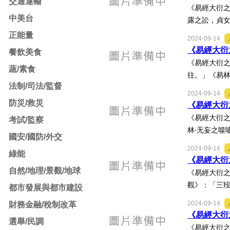
交通運輸
《易經大衍之
中美台
露之訟，貞女
正能量
2024-09-14
《易經大衍之
餐飲美食
《易經大衍之
蔬/素食
往。」《易林
法制/司法/監督
2024-09-14
防災/救災
《易經大衍之
《易經大衍之
考試/監察
林‧无妄之噬
國安/國防/外交
2024-09-14
綠能
《易經大衍之
自然/地理/景觀/地球
《易經大衍之
觀》：「三羖
都市發展與都市建設
2024-09-14
財務金融/稅制改革
《易經大衍之
選舉/民調
《易經大衍之