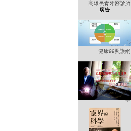
高雄長青牙醫診所
健康99照護網
21世紀領導力與倫理
學