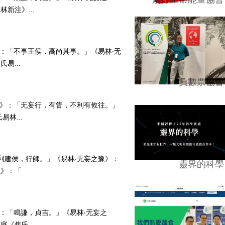
新注》...
九》：「不事王侯，高尚其事。」《易林‧无
易...
負數票協會
‧上九》：「无妄行，有眚，不利有攸往。」
林...
：「利建侯，行師。」《易林‧无妄之豫》：
靈界的科學
：「...
二》：「鳴謙，貞吉。」《易林‧无妄之
《焦氏...