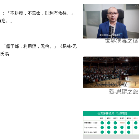
六二》：「不耕穫，不葘畲，則利有攸往。」
。」...
世界病毒之謎
九》：「需于郊，利用恆，无咎。」《易林‧无
易...
哈佛大學開放課程：正
義-思辯之旅