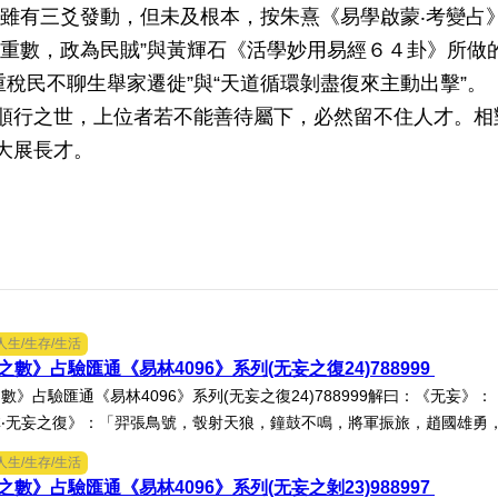
8，雖有三爻發動，但未及根本，按朱熹《易學啟蒙‧考變占
歛重數，政為民賊”與黃輝石《活學妙用易經６４卦》所做
重稅民不聊生舉家遷徙”與“天道循環剝盡復來主動出擊”。
順行之世，上位者若不能善待屬下，必然留不住人才。相
大展長才。
人生/生存/生活
數》占驗匯通《易林4096》系列(无妄之復24)788999
數》占驗匯通《易林4096》系列(无妄之復24)788999解曰：《无妄
‧无妄之復》：「羿張鳥號，彀射天狼，鐘鼓不鳴，將軍振旅，趙國雄勇，鬥
人生/生存/生活
數》占驗匯通《易林4096》系列(无妄之剝23)988997