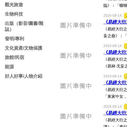
觀光旅遊
臨》：「蝃蝀
生物科技
2024-09-14
《易經大衍之
出版（影音/圖書/雜
《易經大衍之
誌）
妄之蠱》：「
發明/專利
2024-09-14
文化資產/文物保護
《易經大衍之
旅館/民宿
《易經大衍之
《易林‧无妄
能源
好人好事/人物介紹
2024-09-14
《易經大衍之
《易經大衍之
「東家中女，
2024-09-14
《易經大衍之
《易經大衍之
謙》：「東行