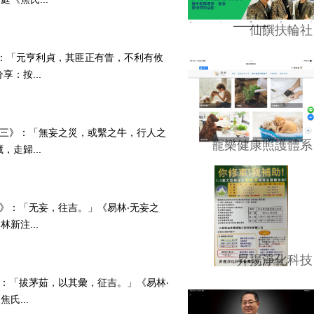
仙饌扶輪社
妄》：「元亨利貞，其匪正有眚，不利有攸
：按...
妄‧六三》：「無妄之災，或繫之牛，行人之
寵樂健康照護體系
走歸...
初九》：「无妄，往吉。」《易林‧无妄之
新注...
昇揚淨化科技
九》：「拔茅茹，以其彙，征吉。」《易林‧
氏...