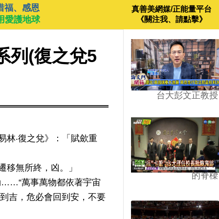
惜福、感恩
真善美網媒/正能量平台
用愛護地球
《關注我、請點擊》
系列(復之兌5
台大彭文正教授
易林‧復之兌》：「賦歛重
台學版的54/64》大學
遷移無所終，凶。」
的脊樑
……“萬事萬物都依著宇宙
回到吉，危必會回到安，不要