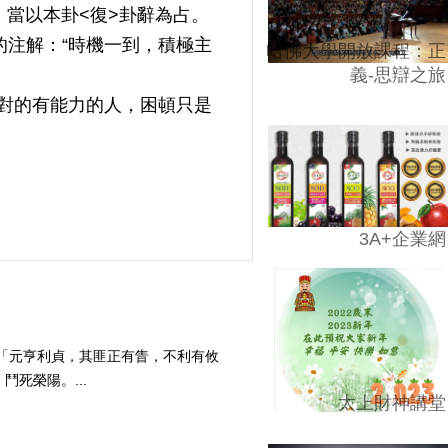
》當以本卦<復>卦辭為占。
的注解：“時機一到，積極主
哈佛大學開放課程：正
義-思辯之旅
對的有能力的人，困頓只是
3A+企業網
》：「元亨利貞，其匪正有眚，不利有攸
死榮陽。...
太上財神講堂