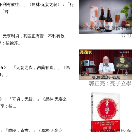
：「不利有攸往。」《易林‧无妄之剝》：「行
君...
聖平生物科技股份有限
公司
》：「元亨利貞，其匪正有眚，不利有攸
按徐芹...
妄‧九五》：「无妄之疾，勿藥有喜。」《易
」...
郭正亮：亮子立學
九四》：「可貞，无咎。」《易林‧无妄之
：按...
九》：「咸臨，貞吉。」《易林‧无妄之
素行生命能量協會