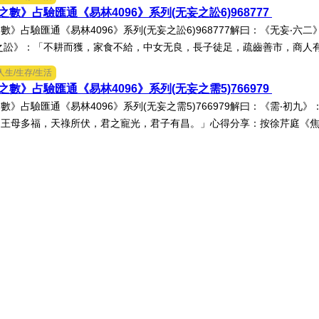
數》占驗匯通《易林4096》系列(无妄之訟6)968777
數》占驗匯通《易林4096》系列(无妄之訟6)968777解曰：《无妄‧
之訟》：「不耕而獲，家食不給，中女无良，長子徒足，疏齒善市，商人有息
人生/生存/生活
數》占驗匯通《易林4096》系列(无妄之需5)766979
數》占驗匯通《易林4096》系列(无妄之需5)766979解曰：《需‧初
王母多福，天祿所伏，君之寵光，君子有昌。」心得分享：按徐芹庭《焦氏