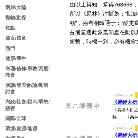
由以上得知，筮得76866
兩岸/大陸
所以《易林》占斷為：“賦
寵物/動保
動”，兩者相匯通于：“酷吏
焦點
占者筮遇此象當知處在動以
婦女/孩童
短暫，時機一到，必有機會
熱門
健康/養生
命理/信仰/宗教/宮廟/
教會
演講/發表會/論壇/研
討會
2024-09-14
內政/社會/福利/弱勢/
《易經大衍之
慈善
《易經大衍之
往。」《易林
國際/全球
環境/資源/能源
2024-09-14
《易經大衍之