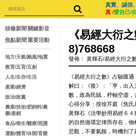
真實、誠信
真 /
愛自己/
頭條新聞
關鍵影音
《易經大衍之
焦點新聞
重要活動
8)768668
地方/天氣/颱風/地震
發佈： 黃輝石/易經大衍之
教育/五育/五創
《易經大衍之數》占驗匯通《易林
人生/生存/生活
解曰：《復》：「亨，出入
產業/經濟
數，政為民賊，杼軸空虛，
政治/政黨
心得分享：按徐芹庭《焦氏
農業/技術/肥飼料/農
黃輝石《活學妙用易經６４
藥/產銷
的自然循環定律而存在，物
食品/衛生/醫療/照護
悲觀，不要氣餒，時機到了
運動/體育/休閒/育樂