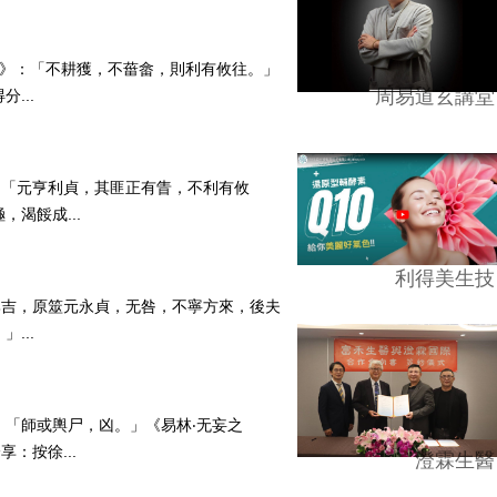
‧六二》：「不耕獲，不葘畲，則利有攸往。」
周易道玄講堂
...
》：「元亨利貞，其匪正有眚，不利有攸
渴餒成...
利得美生技
：「比吉，原筮元永貞，无咎，不寧方來，後夫
...
》：「師或輿尸，凶。」《易林‧无妄之
：按徐...
澄霖生醫