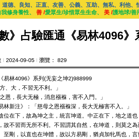
、道德、良知、正直、友善、公義、互助、無私、利他、
自我修身養性、
善 /
愛眾生/珍惜眾生生命、
美 /
護地球/善
數》占驗匯通《易林4096》
數
Ι
2024-09-05
Ι
瀏覽： 829
4096》系列(无妄之坤2)988999
、方、大，不習无不利。」
母之恩，長大无極，消息襁褓，害不入門。」
易林新注》：「慈母之恩襁褓深，長大无極害不入。」
陰位在下，故為坤之主，統言坤道。中正在下，地之道也
，故不習而无所不利。不習謂其自然，在坤道，則莫之為
、至剛，以直也在坤體，故以方易剛，猶貞加牝馬也，言