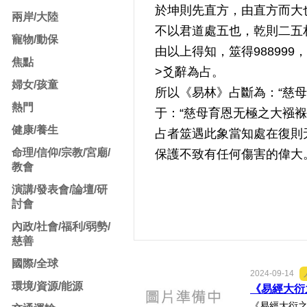
於坤則先直方，由直方而大
兩岸/大陸
不以君道處五也，乾則二五
寵物/動保
由以上得知，筮得98899
焦點
>爻辭為占。
婦女/孩童
所以《易林》占斷為：“慈母
熱門
于：“慈母育恩无極之大襁褓
健康/養生
占者筮遇此象當知處在復則
命理/信仰/宗教/宮廟/
保護不致有任何傷害的偉大
教會
演講/發表會/論壇/研
討會
內政/社會/福利/弱勢/
慈善
國際/全球
2024-09-14
環境/資源/能源
《易經大衍之
《易經大衍之