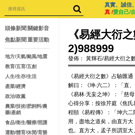
真實、誠信
真 /
愛自己/
頭條新聞
關鍵影音
《易經大衍之
焦點新聞
重要活動
2)988999
地方/天氣/颱風/地震
發佈： 黃輝石/易經大衍之
教育/五育/五創
《易經大衍之數》占驗匯通《易林
人生/生存/生活
解曰：《坤‧六二》：「直
產業/經濟
《易林‧无妄之坤》：「慈
政治/政黨
心得分享：按徐芹庭《焦氏
農業/技術/肥飼料/農
程頤《易程傳》：「坤六二
藥/產銷
用，盡地之道矣，由直方大
食品/衛生/醫療/照護
也。直方大，孟子所謂至大
運動/體育/休閒/育樂