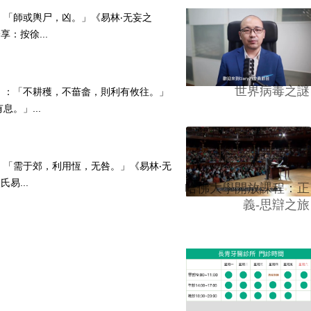
》：「師或輿尸，凶。」《易林‧无妄之
：按徐...
世界病毒之謎
六二》：「不耕穫，不葘畲，則利有攸往。」
。」...
九》：「需于郊，利用恆，无咎。」《易林‧无
易...
哈佛大學開放課程：正
義-思辯之旅