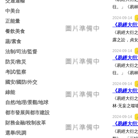
交通運輸
往。」《易林
中美台
2024-09-14
正能量
《易經大衍之
餐飲美食
《易經大衍之
露之訟，貞女
蔬/素食
2024-09-14
法制/司法/監督
《易經大衍之
防災/救災
《易經大衍之
考試/監察
往。」《易林
國安/國防/外交
2024-09-14
《易經大衍之
綠能
《易經大衍之
自然/地理/景觀/地球
林‧无妄之噬
都市發展與都市建設
2024-09-14
財務金融/稅制改革
《易經大衍之
《易經大衍之
選舉/民調