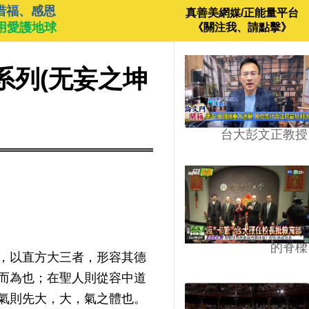
惜福、感恩
真善美網媒/正能量平台
用愛護地球
《關注我、請點擊》
系列(无妄之坤
台大彭文正教授
台學版的54/64》大學
的脊樑
，以直方大三者，形容其德
而為也；在聖人則從容中道
氣則先大，大，氣之體也。