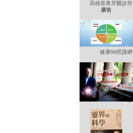
高雄長青牙醫診所
健康99照護網
21世紀領導力與倫理
學