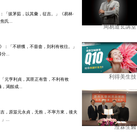
九》：「拔茅茹，以其彙，征吉。」《易林‧
氏...
周易道玄講堂
‧六二》：「不耕獲，不葘畲，則利有攸往。」
...
利得美生技
》：「元亨利貞，其匪正有眚，不利有攸
渴餒成...
：「比吉，原筮元永貞，无咎，不寧方來，後夫
...
澄霖生醫