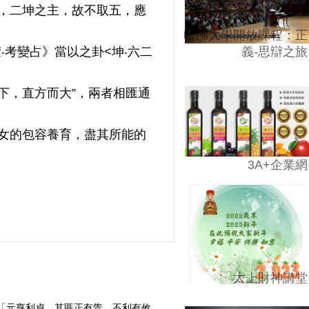
，二坤之主，故不取五，應
哈佛大學開放課程：正
‧考變占》當以之卦<坤‧六二
義-思辯之旅
下，直方而大”，兩者相匯通
女的包容養育，盡其所能的
3A+企業網
太上財神講堂
》：「元亨利貞，其匪正有眚，不利有攸