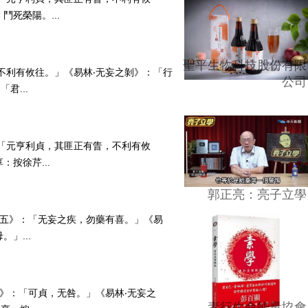
死榮陽。...
聖平生物科技股份有限
：「不利有攸往。」《易林‧无妄之剝》：「行
公司
君...
》：「元亨利貞，其匪正有眚，不利有攸
按徐芹...
郭正亮：亮子立學
妄‧九五》：「无妄之疾，勿藥有喜。」《易
」...
九四》：「可貞，无咎。」《易林‧无妄之
素行生命能量協會