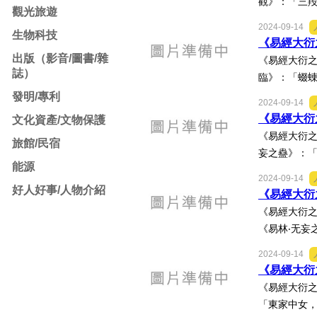
觀》：「三羖
觀光旅遊
2024-09-14
生物科技
《易經大衍之
出版（影音/圖書/雜
《易經大衍之
誌）
臨》：「蝃蝀
發明/專利
2024-09-14
《易經大衍之
文化資產/文物保護
《易經大衍之
旅館/民宿
妄之蠱》：「
能源
2024-09-14
好人好事/人物介紹
《易經大衍之
《易經大衍之
《易林‧无妄
2024-09-14
《易經大衍之
《易經大衍之
「東家中女，