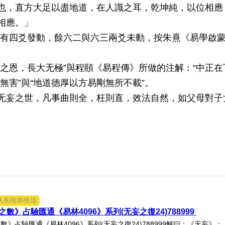
也，直方大足以盡地道，在人識之耳，乾坤純，以位相應
相應。」
9，有四爻發動，餘六二與六三兩爻未動，按朱熹《易學啟蒙
之恩，長大无極”與程頤《易程傳》所做的注解：“中正在
無害”與“地道德厚以方易剛無所不載”。
无妄之世，凡事曲則全，枉則直，效法自然，如父母對子
。
人生/生存/生活
數》占驗匯通《易林4096》系列(无妄之復24)788999
數》占驗匯通《易林4096》系列(无妄之復24)788999解曰：《无妄