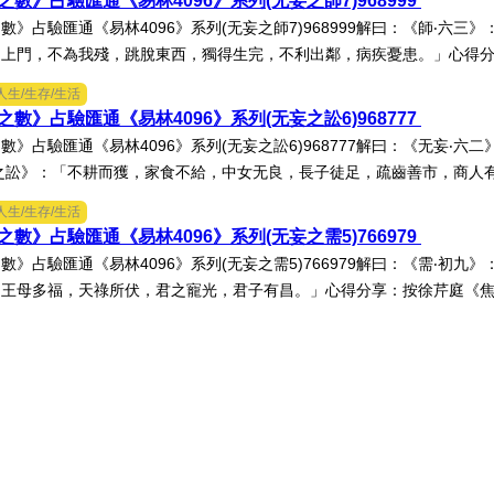
數》占驗匯通《易林4096》系列(无妄之師7)968999
數》占驗匯通《易林4096》系列(无妄之師7)968999解曰：《師‧六三
上門，不為我殘，跳脫東西，獨得生完，不利出鄰，病疾憂患。」心得分享
人生/生存/生活
數》占驗匯通《易林4096》系列(无妄之訟6)968777
數》占驗匯通《易林4096》系列(无妄之訟6)968777解曰：《无妄‧
之訟》：「不耕而獲，家食不給，中女无良，長子徒足，疏齒善市，商人有息
人生/生存/生活
數》占驗匯通《易林4096》系列(无妄之需5)766979
數》占驗匯通《易林4096》系列(无妄之需5)766979解曰：《需‧初
王母多福，天祿所伏，君之寵光，君子有昌。」心得分享：按徐芹庭《焦氏