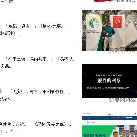
：按...
九》：「咸臨，貞吉。」《易林‧无妄之
新注》...
負數票協會
九》：「不事王侯，高尚其事。」《易林‧无
易...
‧上九》：「无妄行，有眚，不利有攸往。」
林...
靈界的科學
：「利建侯，行師。」《易林‧无妄之豫》：
：「...