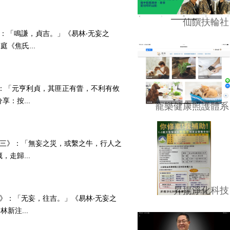
仙饌扶輪社
二》：「鳴謙，貞吉。」《易林‧无妄之
《焦氏...
妄》：「元亨利貞，其匪正有眚，不利有攸
：按...
寵樂健康照護體系
妄‧六三》：「無妄之災，或繫之牛，行人之
走歸...
昇揚淨化科技
初九》：「无妄，往吉。」《易林‧无妄之
新注...