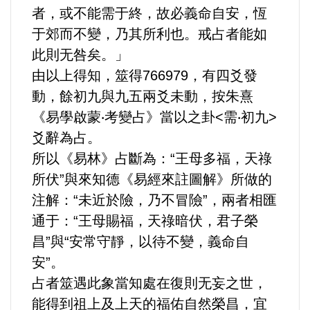
者，或不能需于終，故必義命自安，恆
于郊而不變，乃其所利也。戒占者能如
內政/社會/福利/弱勢/慈善
此則无咎矣。」
由以上得知，筮得766979，有四爻發
國際/全球
動，餘初九與九五兩爻未動，按朱熹
環境/資源/能源
《易學啟蒙‧考變占》當以之卦<需‧初九>
爻辭為占。
交通運輸
所以《易林》占斷為：“王母多福，天祿
所伏”與來知德《易經來註圖解》所做的
中美台
注解：“未近於險，乃不冒險”，兩者相匯
通于：“王母賜福，天祿暗伏，君子榮
正能量
昌”與“安常守靜，以待不變，義命自
安”。
餐飲美食
占者筮遇此象當知處在復則无妄之世，
蔬/素食
能得到祖上及上天的福佑自然榮昌，宜