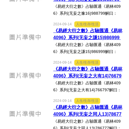
享：按徐芹庭《焦氏易林...
《易經大衍之數》占驗匯通《易林409
6》系列(无妄之豫16)988799解曰：
《豫》：「利建侯，行師。」《易林‧无
2024-09-14
人生/生存/生活
妄之豫》：「東家中女，嫫母最醜，三
《易經大衍之數》占驗匯通《易林
十无室，媒伯勞苦。」心得分享：按徐
4096》系列(无妄之謙15)986999
芹庭《焦氏易林新注》：「...
《易經大衍之數》占驗匯通《易林409
6》系列(无妄之謙15)986999解曰：
《謙‧六二》：「鳴謙，貞吉。」《易林‧
2024-09-14
人生/生存/生活
无妄之謙》：「東行避兵，南去不祥，
《易經大衍之數》占驗匯通《易林
西逐凶惡，北迎福生，與喜相迎。」心
4096》系列(无妄之大有14)76679
得分享：按徐芹庭《焦氏...
7
《易經大衍之數》占驗匯通《易林409
6》系列(无妄之大有14)766797解曰：
《无妄》：「元亨利貞，其匪正有眚，
2024-09-14
人生/生存/生活
不利有攸往。」《易林‧无妄之大有》：
《易經大衍之數》占驗匯通《易林
「海河都市，國之奧府，商人受福，少
4096》系列(无妄之同人13)78677
子玉食。」心得分享：按...
7
《易經大衍之數》占驗匯通《易林409
6》系列(无妄之同人13)786777解曰：