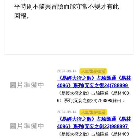
平時則不隨興冒險而能守常不變才有此
法制/司法/監督
回報。
防災/救災
考試/監察
國安/國防/外交
2024-09-14
人生/生存/生活
綠能
《易經大衍之數》占驗匯通《易林
4096》系列(无妄之復24)788999
《易經大衍之數》占驗匯通《易林409
自然/地理/景觀/地球
6》系列(无妄之復24)788999解曰：
《无妄》：「元亨利貞，其匪正有眚，
都市發展與都市建設
2024-09-14
人生/生存/生活
不利有攸往。」《易林‧无妄之復》：
《易經大衍之數》占驗匯通《易林
「羿張鳥號，彀射天狼，鐘鼓不鳴，將
4096》系列(无妄之剝23)988997
財務金融/稅制改革
軍振旅，趙國雄勇，鬥死榮陽。...
《易經大衍之數》占驗匯通《易林409