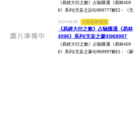
《易經大衍之數》占驗匯通《易林409
6》系列(无妄之訟6)968777解曰：《无
妄‧六二》：「不耕穫，不葘畲，則利有
2024-09-05
人生/生存/生活
攸往。」《易林‧无妄之訟》：「不耕而
《易經大衍之數》占驗匯通《易林
獲，家食不給，中女无良，長子徒足，
4096》系列(无妄之蒙4)968997
疏齒善市，商人有息。」...
《易經大衍之數》占驗匯通《易林409
6》系列(无妄之蒙4)968997解曰：《蒙‧
六三》：「勿用取女，見金夫，不有
躬，无攸利。」《易林‧无妄之蒙》：
「郁怏不明，陰積无光，日在北陸，萬
物雕藏。」心得分享：按徐...