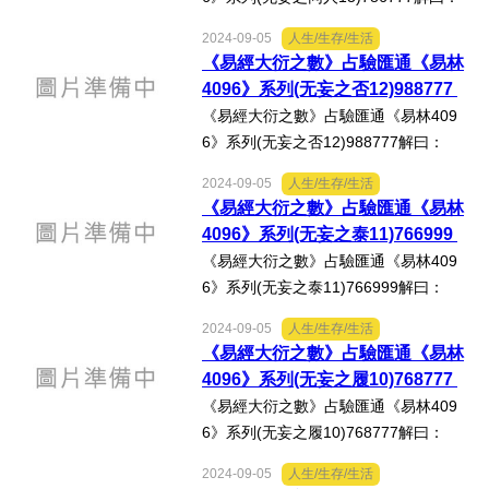
《无妄‧六三》：「無妄之災，或繫之
2024-09-05
人生/生存/生活
牛，行人之得，邑人之災。」《易林‧无
《易經大衍之數》占驗匯通《易林
妄之同人》：「壅遏堤防，水不得行，
4096》系列(无妄之否12)988777
火光盛陽，陰蜺伏藏，走歸...
《易經大衍之數》占驗匯通《易林409
6》系列(无妄之否12)988777解曰：
《无妄‧初九》：「无妄，往吉。」《易
2024-09-05
人生/生存/生活
林‧无妄之否》：「天厭周德，命我南
《易經大衍之數》占驗匯通《易林
國，以禮靜民，兵革休息。」心得分
4096》系列(无妄之泰11)766999
享：按徐芹庭《焦氏易林新注...
《易經大衍之數》占驗匯通《易林409
6》系列(无妄之泰11)766999解曰：
《泰‧初九》：「拔茅茹，以其彙，征
2024-09-05
人生/生存/生活
吉。」《易林‧无妄之泰》：「登高上
《易經大衍之數》占驗匯通《易林
山，賓於四門，吾士得歡，福為我
4096》系列(无妄之履10)768777
根。」心得分享：按徐芹庭《焦氏...
《易經大衍之數》占驗匯通《易林409
6》系列(无妄之履10)768777解曰：
《无妄‧六二》：「不耕獲，不葘畲，則
2024-09-05
人生/生存/生活
利有攸往。」《易林‧无妄之履》：「啞