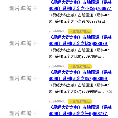
《易經大衍之數》占驗匯通《易林
啞笑喜，與歡飲酒，長樂行觴，千秋起
4096》系列(无妄之小畜9)766977
舞，拜受大福。」心得分...
《易經大衍之數》占驗匯通《易林409
6》系列(无妄之小畜9)766977解曰：
《无妄》：「元亨利貞，其匪正有眚，
2024-09-05
人生/生存/生活
不利有攸往。」《易林‧无妄之小畜》：
《易經大衍之數》占驗匯通《易林
「鰍鰕去海，游于枯里，街巷迫狹，不
4096》系列(无妄之比8)988979
得自在，南北四極，渴餒成...
《易經大衍之數》占驗匯通《易林409
6》系列(无妄之比8)988979解曰：
《比》：「比吉，原筮元永貞，无咎，
2024-09-05
人生/生存/生活
不寧方來，後夫凶。」《易林‧无妄之
《易經大衍之數》占驗匯通《易林
比》：「持刀操肉，對酒不食，夫亡從
4096》系列(无妄之師7)968999
軍，長子入獄，抱膝獨宿。」...
《易經大衍之數》占驗匯通《易林409
6》系列(无妄之師7)968999解曰：《師‧
六三》：「師或輿尸，凶。」《易林‧无
2024-09-05
人生/生存/生活
妄之師》：「火起上門，不為我殘，跳
《易經大衍之數》占驗匯通《易林
脫東西，獨得生完，不利出鄰，病疾憂
4096》系列(无妄之訟6)968777
患。」心得分享：按徐...