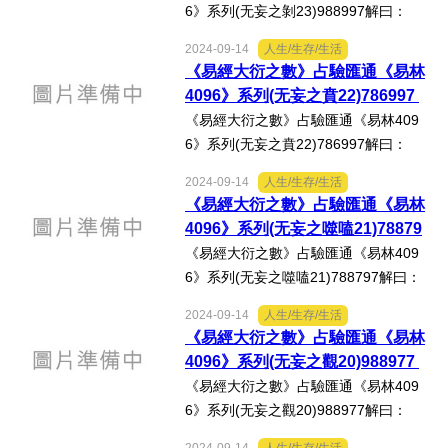
6》系列(无妄之剝23)988997解曰：
選舉/民調
《剝》：「不利有攸往。」《易林‧无妄
2024-09-14
人生/生存/生活
之剝》：「行露之訟，貞女不行，君子
《易經大衍之數》占驗匯通《易林
觀光旅遊
无食，使道壅塞。」心得分享：按徐芹
4096》系列(无妄之賁22)786997
庭《焦氏易林新注》：「君...
《易經大衍之數》占驗匯通《易林409
生物科技
6》系列(无妄之賁22)786997解曰：
《无妄》：「元亨利貞，其匪正有眚，
出版（影音/圖書/雜誌）
2024-09-14
人生/生存/生活
不利有攸往。」《易林‧无妄之賁》：
《易經大衍之數》占驗匯通《易林
「織縷未就，勝折无後，女工多能，亂
4096》系列(无妄之噬嗑21)78879
發明/專利
我政事。」心得分享：按徐芹...
7
《易經大衍之數》占驗匯通《易林409
6》系列(无妄之噬嗑21)788797解曰：
文化資產/文物保護
《无妄‧九五》：「无妄之疾，勿藥有
2024-09-14
人生/生存/生活
喜。」《易林‧无妄之噬嗑》：「載喜抱
《易經大衍之數》占驗匯通《易林
旅館/民宿
子，與利為友，天之所命，不憂危殆，
4096》系列(无妄之觀20)988977
郇伯勞苦，未來王母。」...
《易經大衍之數》占驗匯通《易林409
能源
6》系列(无妄之觀20)988977解曰：
《无妄‧九四》：「可貞，无咎。」《易