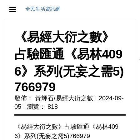
全民生活資訊網
地方/天氣/颱風/地震
《易經大衍之數》
教育/五育/五創
占驗匯通《易林409
人生/生存/生活
6》系列(无妄之需5)
產業/經濟
766979
政治/政黨
發佈： 黃輝石/易經大衍之數
Ι
2024-09-
05
Ι
瀏覽： 818
農業/技術/肥飼料/農藥/產銷
《易經大衍之數》占驗匯通《易林409
食品/衛生/醫療/照護
6》系列(无妄之需5)766979