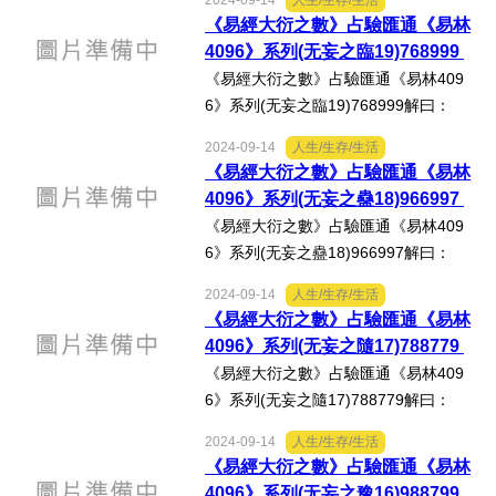
2024-09-14
人生/生存/生活
好人好事/人物介紹
林‧无妄之觀》：「三羖五牂，相隨並
《易經大衍之數》占驗匯通《易林
行，迷入空澤，循谷直北，經涉六駁，
4096》系列(无妄之臨19)768999
為所傷賊。」心得分享：按...
《易經大衍之數》占驗匯通《易林409
6》系列(无妄之臨19)768999解曰：
《臨‧初九》：「咸臨，貞吉。」《易林‧
2024-09-14
人生/生存/生活
无妄之臨》：「蝃蝀充側，佞倖傾惑，
《易經大衍之數》占驗匯通《易林
女謁橫行，正道壅塞。」心得分享：按
4096》系列(无妄之蠱18)966997
徐芹庭《焦氏易林新注》...
《易經大衍之數》占驗匯通《易林409
6》系列(无妄之蠱18)966997解曰：
《蠱‧上九》：「不事王侯，高尚其
2024-09-14
人生/生存/生活
事。」《易林‧无妄之蠱》：「驂駕蹇
《易經大衍之數》占驗匯通《易林
驢，日暮失時，居者无憂，保我樂
4096》系列(无妄之隨17)788779
娛。」心得分享：按徐芹庭《焦氏易...
《易經大衍之數》占驗匯通《易林409
6》系列(无妄之隨17)788779解曰：
《无妄‧上九》：「无妄行，有眚，不利
2024-09-14
人生/生存/生活
有攸往。」《易林‧无妄之隨》：「破亡
《易經大衍之數》占驗匯通《易林
之國，天所不福，難以止息。」心得分
4096》系列(无妄之豫16)988799