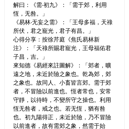
解曰：《需‧初九》：「需于郊，利用
運動/體育/休閒/育樂
恆，无咎。」
兩岸/大陸
《易林‧无妄之需》：「王母多福，天祿
所伏，君之寵光，君子有昌。」
寵物/動保
心得分享：按徐芹庭《焦氏易林新
注》：「天祿所賜君寵光，王母福佑君
焦點
子昌，吉。」
來知德《易經來註圖解》：「郊者，曠
婦女/孩童
遠之地，未近於險之象也。乾為郊，郊
之象也。故同人、小畜皆言郊。需于郊
熱門
者，不冒險以前進也。恆者常也，安常
健康/養生
守靜，以待時，不變所守之操也。利用
恆无咎者，戒之也。若无恆，猶有咎
命理/信仰/宗教/宮廟/教會
也。初九陽得正，未近於險，乃不冒險
以前進者，故有需郊之象，然需于始
演講/發表會/論壇/研討會