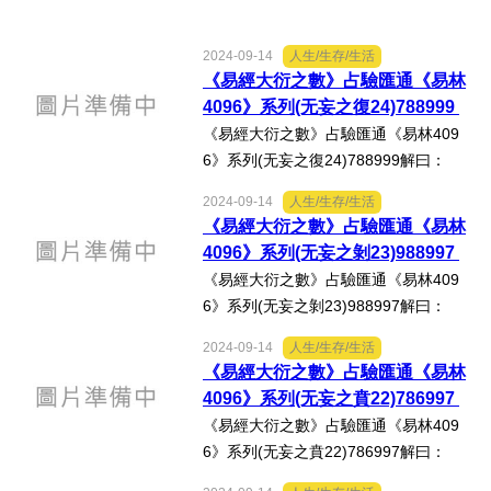
法制/司法/監督
2024-09-14
人生/生存/生活
《易經大衍之數》占驗匯通《易林
防災/救災
4096》系列(无妄之復24)788999
《易經大衍之數》占驗匯通《易林409
考試/監察
6》系列(无妄之復24)788999解曰：
《无妄》：「元亨利貞，其匪正有眚，
2024-09-14
人生/生存/生活
不利有攸往。」《易林‧无妄之復》：
國安/國防/外交
《易經大衍之數》占驗匯通《易林
「羿張鳥號，彀射天狼，鐘鼓不鳴，將
4096》系列(无妄之剝23)988997
軍振旅，趙國雄勇，鬥死榮陽。...
綠能
《易經大衍之數》占驗匯通《易林409
6》系列(无妄之剝23)988997解曰：
《剝》：「不利有攸往。」《易林‧无妄
自然/地理/景觀/地球
2024-09-14
人生/生存/生活
之剝》：「行露之訟，貞女不行，君子
《易經大衍之數》占驗匯通《易林
无食，使道壅塞。」心得分享：按徐芹
都市發展與都市建設
4096》系列(无妄之賁22)786997
庭《焦氏易林新注》：「君...
《易經大衍之數》占驗匯通《易林409
6》系列(无妄之賁22)786997解曰：
財務金融/稅制改革
《无妄》：「元亨利貞，其匪正有眚，