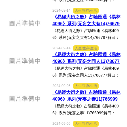
《謙‧六二》：「鳴謙，貞吉。」《易林‧
2024-09-14
人生/生存/生活
无妄之謙》：「東行避兵，南去不祥，
《易經大衍之數》占驗匯通《易林
西逐凶惡，北迎福生，與喜相迎。」心
4096》系列(无妄之大有14)76679
得分享：按徐芹庭《焦氏...
7
《易經大衍之數》占驗匯通《易林409
6》系列(无妄之大有14)766797解曰：
《无妄》：「元亨利貞，其匪正有眚，
2024-09-14
人生/生存/生活
不利有攸往。」《易林‧无妄之大有》：
《易經大衍之數》占驗匯通《易林
「海河都市，國之奧府，商人受福，少
4096》系列(无妄之同人13)78677
子玉食。」心得分享：按...
7
《易經大衍之數》占驗匯通《易林409
6》系列(无妄之同人13)786777解曰：
《无妄‧六三》：「無妄之災，或繫之
2024-09-05
人生/生存/生活
牛，行人之得，邑人之災。」《易林‧无
《易經大衍之數》占驗匯通《易林
妄之同人》：「壅遏堤防，水不得行，
4096》系列(无妄之泰11)766999
火光盛陽，陰蜺伏藏，走歸...
《易經大衍之數》占驗匯通《易林409
6》系列(无妄之泰11)766999解曰：
《泰‧初九》：「拔茅茹，以其彙，征
2024-09-05
人生/生存/生活
吉。」《易林‧无妄之泰》：「登高上