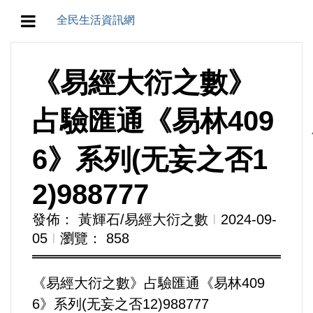
全民生活資訊網
地方/天氣/颱風/地震
《易經大衍之數》
教育/五育/五創
占驗匯通《易林409
人生/生存/生活
6》系列(无妄之否1
產業/經濟
2)988777
政治/政黨
發佈： 黃輝石/易經大衍之數
Ι
2024-09-
05
Ι
瀏覽： 858
農業/技術/肥飼料/農藥/產銷
《易經大衍之數》占驗匯通《易林409
食品/衛生/醫療/照護
6》系列(无妄之否12)988777