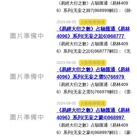
《易經大衍之數》占驗匯通《易林409
6》系列(无妄之師7)968999解曰：《師‧
六三》：「師或輿尸，凶。」《易林‧无
2024-09-05
人生/生存/生活
妄之師》：「火起上門，不為我殘，跳
《易經大衍之數》占驗匯通《易林
脫東西，獨得生完，不利出鄰，病疾憂
4096》系列(无妄之訟6)968777
患。」心得分享：按徐...
《易經大衍之數》占驗匯通《易林409
6》系列(无妄之訟6)968777解曰：《无
妄‧六二》：「不耕穫，不葘畲，則利有
2024-09-05
人生/生存/生活
攸往。」《易林‧无妄之訟》：「不耕而
《易經大衍之數》占驗匯通《易林
獲，家食不給，中女无良，長子徒足，
4096》系列(无妄之需5)766979
疏齒善市，商人有息。」...
《易經大衍之數》占驗匯通《易林409
6》系列(无妄之需5)766979解曰：《需‧
初九》：「需于郊，利用恆，无咎。」
2024-09-05
人生/生存/生活
《易林‧无妄之需》：「王母多福，天祿
《易經大衍之數》占驗匯通《易林
所伏，君之寵光，君子有昌。」心得分
4096》系列(无妄之蒙4)968997
享：按徐芹庭《焦氏易...
《易經大衍之數》占驗匯通《易林409
6》系列(无妄之蒙4)968997解曰：《蒙‧