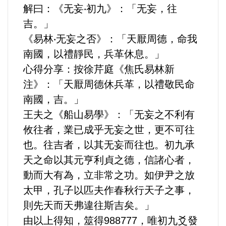
解曰：《无妄‧初九》：「无妄，往
運動/體育/休閒/育樂
吉。」
兩岸/大陸
《易林‧无妄之否》：「天厭周德，命我
南國，以禮靜民，兵革休息。」
寵物/動保
心得分享：按徐芹庭《焦氏易林新
注》：「天厭周德休兵革，以禮敬民命
焦點
南國，吉。」
王夫之《船山易學》：「无妄之不利有
婦女/孩童
攸往者，業已成乎无妄之世，更不可往
也。往吉者，以其无妄而往也。初九承
熱門
天之命以其元亨利貞之德，信諸心者，
健康/養生
動而大有為，立非常之功。如伊尹之放
太甲，孔子以匹夫作春秋行天子之事，
命理/信仰/宗教/宮廟/教會
則先天而天弗違往斯吉矣。」
由以上得知，筮得988777，唯初九爻發
演講/發表會/論壇/研討會