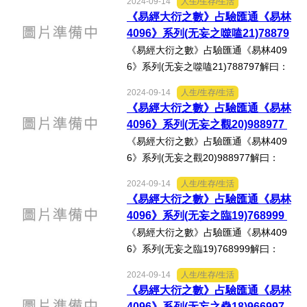
2024-09-14
人生/生存/生活
不利有攸往。」《易林‧无妄之賁》：
選舉/民調
《易經大衍之數》占驗匯通《易林
「織縷未就，勝折无後，女工多能，亂
4096》系列(无妄之噬嗑21)78879
我政事。」心得分享：按徐芹...
7
《易經大衍之數》占驗匯通《易林409
觀光旅遊
6》系列(无妄之噬嗑21)788797解曰：
《无妄‧九五》：「无妄之疾，勿藥有
生物科技
2024-09-14
人生/生存/生活
喜。」《易林‧无妄之噬嗑》：「載喜抱
《易經大衍之數》占驗匯通《易林
子，與利為友，天之所命，不憂危殆，
4096》系列(无妄之觀20)988977
出版（影音/圖書/雜誌）
郇伯勞苦，未來王母。」...
《易經大衍之數》占驗匯通《易林409
6》系列(无妄之觀20)988977解曰：
發明/專利
《无妄‧九四》：「可貞，无咎。」《易
2024-09-14
人生/生存/生活
林‧无妄之觀》：「三羖五牂，相隨並
《易經大衍之數》占驗匯通《易林
文化資產/文物保護
行，迷入空澤，循谷直北，經涉六駁，
4096》系列(无妄之臨19)768999
為所傷賊。」心得分享：按...
《易經大衍之數》占驗匯通《易林409
旅館/民宿
6》系列(无妄之臨19)768999解曰：
《臨‧初九》：「咸臨，貞吉。」《易林‧
能源
2024-09-14
人生/生存/生活
无妄之臨》：「蝃蝀充側，佞倖傾惑，
《易經大衍之數》占驗匯通《易林
女謁橫行，正道壅塞。」心得分享：按
4096》系列(无妄之蠱18)966997