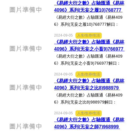
《易經大衍之數》占驗匯通《易林
山，賓於四門，吾士得歡，福為我
4096》系列(无妄之履10)768777
根。」心得分享：按徐芹庭《焦氏...
《易經大衍之數》占驗匯通《易林409
6》系列(无妄之履10)768777解曰：
《无妄‧六二》：「不耕獲，不葘畲，則
2024-09-05
人生/生存/生活
利有攸往。」《易林‧无妄之履》：「啞
《易經大衍之數》占驗匯通《易林
啞笑喜，與歡飲酒，長樂行觴，千秋起
4096》系列(无妄之小畜9)766977
舞，拜受大福。」心得分...
《易經大衍之數》占驗匯通《易林409
6》系列(无妄之小畜9)766977解曰：
《无妄》：「元亨利貞，其匪正有眚，
2024-09-05
人生/生存/生活
不利有攸往。」《易林‧无妄之小畜》：
《易經大衍之數》占驗匯通《易林
「鰍鰕去海，游于枯里，街巷迫狹，不
4096》系列(无妄之比8)988979
得自在，南北四極，渴餒成...
《易經大衍之數》占驗匯通《易林409
6》系列(无妄之比8)988979解曰：
《比》：「比吉，原筮元永貞，无咎，
2024-09-05
人生/生存/生活
不寧方來，後夫凶。」《易林‧无妄之
《易經大衍之數》占驗匯通《易林
比》：「持刀操肉，對酒不食，夫亡從
4096》系列(无妄之師7)968999
軍，長子入獄，抱膝獨宿。」...