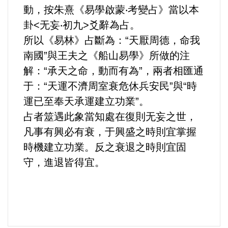
動，按朱熹《易學啟蒙‧考變占》當以本
卦<无妄‧初九>爻辭為占。
內政/社會/福利/弱勢/慈善
所以《易林》占斷為：“天厭周德，命我
南國”與王夫之《船山易學》所做的注
國際/全球
解：“承天之命，動而有為”，兩者相匯通
環境/資源/能源
于：“天運不濟周室衰危休兵安民”與“時
運已至奉天承運建立功業”。
交通運輸
占者筮遇此象當知處在復則无妄之世，
凡事有興必有衰，于興盛之時則宜掌握
中美台
時機建立功業。反之衰退之時則宜固
守，進退皆得宜。
正能量
餐飲美食
蔬/素食