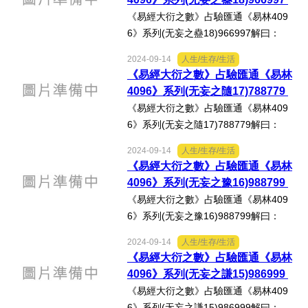
好人好事/人物介紹
徐芹庭《焦氏易林新注》...
《易經大衍之數》占驗匯通《易林409
6》系列(无妄之蠱18)966997解曰：
《蠱‧上九》：「不事王侯，高尚其
2024-09-14
人生/生存/生活
事。」《易林‧无妄之蠱》：「驂駕蹇
《易經大衍之數》占驗匯通《易林
驢，日暮失時，居者无憂，保我樂
4096》系列(无妄之隨17)788779
娛。」心得分享：按徐芹庭《焦氏易...
《易經大衍之數》占驗匯通《易林409
6》系列(无妄之隨17)788779解曰：
《无妄‧上九》：「无妄行，有眚，不利
2024-09-14
人生/生存/生活
有攸往。」《易林‧无妄之隨》：「破亡
《易經大衍之數》占驗匯通《易林
之國，天所不福，難以止息。」心得分
4096》系列(无妄之豫16)988799
享：按徐芹庭《焦氏易林...
《易經大衍之數》占驗匯通《易林409
6》系列(无妄之豫16)988799解曰：
《豫》：「利建侯，行師。」《易林‧无
2024-09-14
人生/生存/生活
妄之豫》：「東家中女，嫫母最醜，三
《易經大衍之數》占驗匯通《易林
十无室，媒伯勞苦。」心得分享：按徐
4096》系列(无妄之謙15)986999
芹庭《焦氏易林新注》：「...
《易經大衍之數》占驗匯通《易林409
6》系列(无妄之謙15)986999解曰：