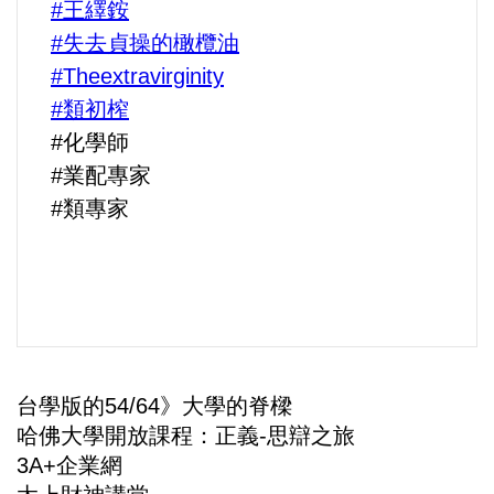
#王繹銨
#失去貞操的橄欖油
#Theextravirginity
#類初榨
#化學師
#業配專家
#類專家
台學版的54/64》大學的脊樑
哈佛大學開放課程：正義-思辯之旅
3A+企業網