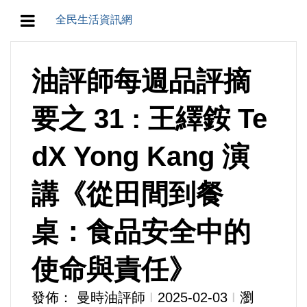
全民生活資訊網
地方/天氣/颱風/地震
油評師每週品評摘
教育/五育/五創
要之 31 : 王繹銨 Te
人生/生存/生活
dX Yong Kang 演
產業/經濟
講《從田間到餐
政治/政黨
桌：食品安全中的
農業/技術/肥飼料/農藥/產銷
使命與責任》
食品/衛生/醫療/照護
發佈： 曼時油評師
Ι
2025-02-03
Ι
瀏