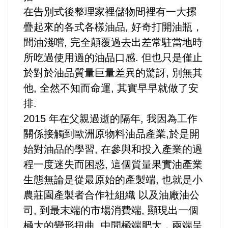
在告別式後整理家裡儲物間裡有一大摞
選舉/民調
疊起來的各式各樣油品, 好奇打開油瓶，
觀光旅遊
聞油淺嚐, 完全顛覆過去出差常駐當地時
所吃過使用過的油品口感. 但也只是僅止
生物科技
於對於油品質量巨量差異的驚訝, 別無其
他, 全然不知而命運, 其實早早就做了安
出版（影音/圖書/雜誌）
排.
2015 年在父親過逝的隔年, 我因為工作
發明/專利
關係接觸到歐洲原物料油品產業,於是開
始對油品的學習, 在參與和投入產業的過
文化資產/文物保護
程一度迷失而困惑, 這個質量果實油產業
旅館/民宿
生態無論是從最原始的產製端, 也就是小
農莊園產製者合作社組織 以及油廠油公
能源
司, 到最末端的市場消費端, 顯現出一個
極大的變形扭曲, 中間極端肥大，兩端呈