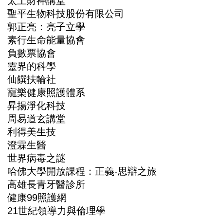
太上財神講堂
聖平生物科技股份有限公司
郭正亮：亮子立學
素行生命能量協會
負數票協會
靈界的科學
仙饌扶輪社
寵樂健康照護體系
昇揚淨化科技
周易道玄講堂
利得美生技
澄霖生醫
世界病毒之謎
哈佛大學開放課程：正義-思辯之旅
高雄長青牙醫診所
健康99照護網
21世紀領導力與倫理學