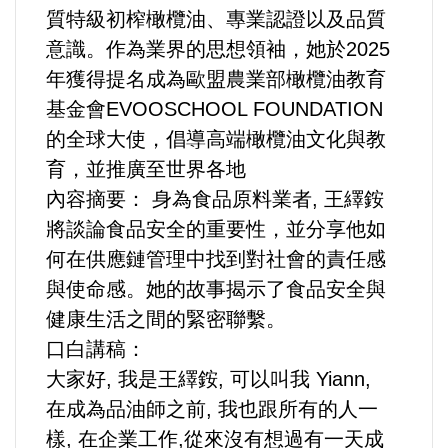
質特級初榨橄欖油、專業認證以及品質
意識。作為業界的思想領袖，她於2025
內政/社會/福利/弱勢/慈善
年獲得提名成為歐盟農業部橄欖油教育
基金會EVOOSCHOOL FOUNDATION
國際/全球
的全球大使，倡導高端橄欖油文化與教
環境/資源/能源
育，並推廣至世界各地
內容摘要： 身為食品原料業者, 王繹銨
交通運輸
將談論食品安全的重要性，並分享他如
何在供應鏈管理中找到對社會的責任感
中美台
與使命感。她的故事揭示了食品安全與
健康生活之間的緊密聯繫。
正能量
口白講稿：
大家好, 我是王繹銨, 可以叫我 Yiann,
餐飲美食
在成為品油師之前, 我也跟所有的人一
蔬/素食
樣, 在企業工作,從來沒有想過有一天成