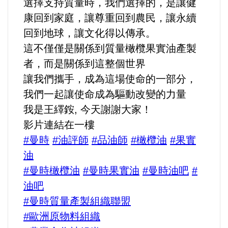
選擇支持質量時，我們選擇的，是讓健
康回到家庭，讓尊重回到農民，讓永續
回到地球，讓文化得以傳承。
這不僅僅是關係到質量橄欖果實油產製
者，而是關係到這整個世界
讓我們攜手，成為這場使命的一部分，
我們一起讓使命成為驅動改變的力量
我是王繹銨, 今天謝謝大家！
影片連結在一樓
#曼時
#油評師
#品油師
#橄欖油
#果實
油
#曼時橄欖油
#曼時果實油
#曼時油吧
#
油吧
#曼時質量產製組織聯盟
#歐洲原物料組織