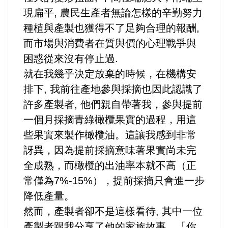
好人好事/人物介紹
現扁平, 農民生產者無論怎樣的辛勤努力
種植與產製也獲得不了足夠合理的報酬,
而市場與消費者在質與價的心理戰爭與
困惑從來沒有停止過.
就在我幾乎決定放棄的時候，在機構安
排下, 我前往產地參與採摘也因此認識了
許多產製者, 他們親自帶著我，參與提前
一個月採摘青綠橄欖果實的過程，用這
些果實來製作橄欖油。這讓我感到非常
訝異，因為提前採摘意味著果實尚未完
全成熟，而橄欖的出油率本就不高（正
常僅為7%-15%），提前採摘只會進一步
降低產量。
然而，產製者卻不是這樣看待, 其中一位
產製者跟我分享了他的家族故事，「你