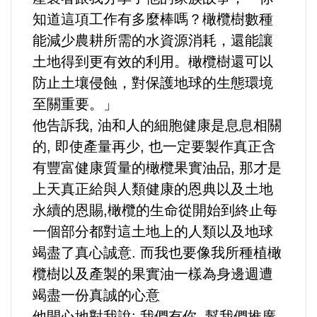
知道這項工作有多麼棒嗎？橄欖樹數種
能減少農耕所需的水資源消耗，還能讓
土地得到更有效的利用。橄欖樹還可以
防止土壤侵蝕，對保護地球的生態環境
至關重要。」
他告訴我, 油和人的細胞健康是息息相關
的, 即使產量再少, 也一定要製作真正含
有豐富健康質量的橄欖果實油品, 那才是
上天真正給與人類健康的恩典以及土地
永續的恩賜,橄欖的生命從開始到終止每
一個部分都對這土地上的人類以及地球
竭盡了真心誠意. 而我也要像我所種植橄
欖樹以及產製的果實油一樣為身邊週遭
竭盡一份真誠的心意
他開心地對我說: 我們有你, 幫我們推廣