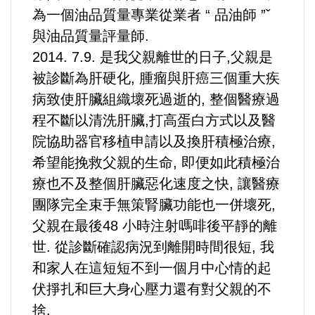
為一個油品質量專業從業者 “ 品油師 ”ˇ
法制/司法/監督
與油品質量評量師.
2014. 7.9. 是我父親離世的日子,父親是
防災/救災
被診斷為肝硬化, 腫瘤與肝癌三個重大疾
病致使肝臟組織壞死過逝的, 整個醫療過
考試/監察
程不斷以清洗肝臟,打高蛋白方式以及醫
院協助器官移植申請以及換肝積極治療,
國安/國防/外交
希望能挽救父親的生命, 即便如此積極治
綠能
療也不及整個肝臟惡化速度之快, 讓醫療
團隊完全束手無策腎臟功能也一併壞死,
自然/地理/景觀/地球
父親在最後48 小時注射嗎啡後平靜的離
世. 從診斷確認病況到離開時間很短, 我
都市發展與都市建設
和家人在這短短不到一個月中心情的起
伏掙扎和巨大身心壓力還有對父親的不
財務金融/稅制改革
捨.