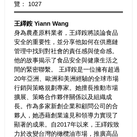
覽： 1027
運動/體育/休閒/育樂
兩岸/大陸
王繹銨 Yiann Wang
身為農產原料業者，王繹銨將談論食品
寵物/動保
安全的重要性，並分享他如何在供應鏈
管理中找到對社會的責任感與使命感。
焦點
他的故事揭示了食品安全與健康生活之
間的緊密聯繫。 王繹銨是一位擁有超過
婦女/孩童
20年亞洲、歐洲和美洲經驗的全球市場
行銷與策略規劃專家。她擅長推動市場
熱門
擴展、策略合作夥伴關係以及組織成
健康/養生
長。作為多家新創企業和顧問公司的合
夥人，她憑藉創業遠見和領導力實現了
命理/信仰/宗教/宮廟/教會
顯著的成果。自2017年以來，王繹銨致
力於改變台灣的橄欖油市場，推廣高品
演講/發表會/論壇/研討會