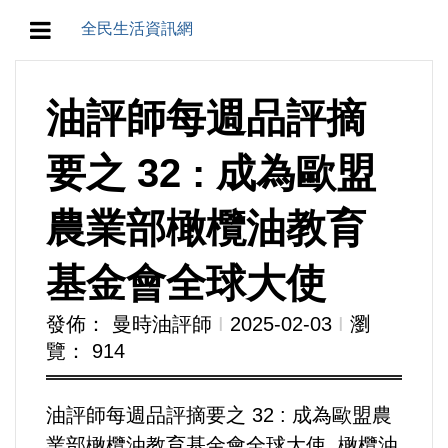
全民生活資訊網
地方/天氣/颱風/地震
油評師每週品評摘
教育/五育/五創
要之 32 : 成為歐盟
人生/生存/生活
農業部橄欖油教育
產業/經濟
基金會全球大使
政治/政黨
發佈： 曼時油評師
Ι
2025-02-03
Ι
瀏
覽： 914
農業/技術/肥飼料/農藥/產銷
食品/衛生/醫療/照護
油評師每週品評摘要之 32 : 成為歐盟農
業部橄欖油教育基金會全球大使, 橄欖油