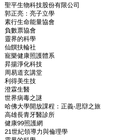
聖平生物科技股份有限公司
郭正亮：亮子立學
內政/社會/福利/弱勢/慈善
素行生命能量協會
負數票協會
國際/全球
靈界的科學
仙饌扶輪社
環境/資源/能源
寵樂健康照護體系
昇揚淨化科技
交通運輸
周易道玄講堂
利得美生技
中美台
澄霖生醫
世界病毒之謎
正能量
哈佛大學開放課程：正義-思辯之旅
高雄長青牙醫診所
餐飲美食
健康99照護網
21世紀領導力與倫理學
蔬/素食