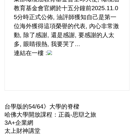
運動/體育/休閒/育樂
教育基金會官網於十五分鐘前2025.11.0
5分時正式公佈, 油評師獲知自己是第一
兩岸/大陸
位海外獲得這項榮譽的代表, 內心非常激
動, 除了感謝, 還是感謝, 要感謝的人太
寵物/動保
多, 眼睛很熱, 我要哭了...
連結在一樓 :​​​​​​
焦點
婦女/孩童
熱門
健康/養生
台學版的54/64》大學的脊樑
哈佛大學開放課程：正義-思辯之旅
命理/信仰/宗教/宮廟/教會
3A+企業網
太上財神講堂
演講/發表會/論壇/研討會