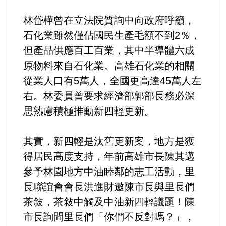
好人好事/人物介紹
林岱樺曾在立法院質詢中向政府呼籲，
石化業雖然僅佔國民生產毛額不到2％，
但產品供應百工百業，其中半導體六成
原物料來自石化業。高雄石化業的相關
從業人口有5萬人，全國更高達45萬人左
右。林委員曾要求經濟部郭部長務必深
思熟慮積極推動新四輕更新。
其實，新四輕是汰舊更新案，地方是獲
得居民高度支持，年前高雄市長陳其邁
參予林園地方中油睦鄰的志工活動，里
長聯誼會會長洪進財邀陳市長與里長們
茶敍，茶敍中觸及中油新四輕議題！陳
市長詢問里長們「你們不反對嗎？」，