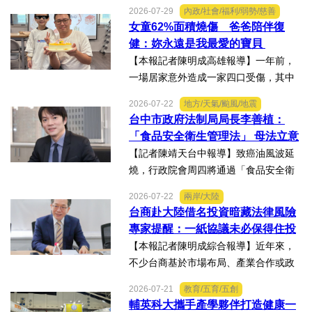
AA第25屆世界美容藝術與設計國際大
2026-07-29
內政/社會/福利/弱勢/慈善
賽」及「2026WBAGlobalTripleChallen
女童62%面積燒傷 爸爸陪伴復
ge全球美學現場賽」，展現紮實專業實
健：妳永遠是我最愛的寶貝
力，師生聯手勇奪四金、...
【本報記者陳明成高雄報導】一年前，
一場居家意外造成一家四口受傷，其中
當時年僅四歲的女兒芸芸全身62%面積
2026-07-22
地方/天氣/颱風/地震
燒傷，在加護病房搶救超過兩個月，並
台中市政府法制局局長李善植：
歷經在陽光基金會近一年的漫長復復健
「食品安全衛生管理法」 母法立意
及陪伴下，芸芸將於八月重返...
良善但子法標準過於寬鬆、處罰欠
【記者陳靖天台中報導】致癌油風波延
缺嚇阻力、第一線缺乏足夠的人力
燒，行政院會周四將通過「食品安全衛
與資源 三級管理終將淪為紙上談兵
生管理法」修法。行政院長卓榮泰20日
2026-07-22
兩岸/大陸
說明十大修法重點，其中增訂地方主管
台商赴大陸借名投資暗藏法律風險
機關風險導向查核機制、強化業者異常
專家提醒：一紙協議未必保得住投
通報責任及加重通報不實處...
資權益
【本報記者陳明成綜合報導】近年來，
不少台商基於市場布局、產業合作或政
策因素，選擇透過隱名投資方式中國大
2026-07-21
教育/五育/五創
陸。然而，看似便利的投資模式，卻可
輔英科大攜手產學夥伴打造健康一