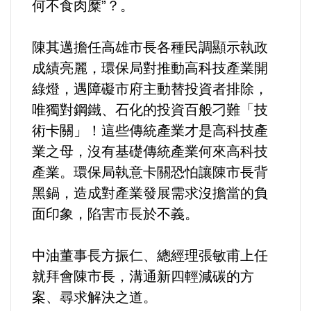
何不食肉糜”？。
選舉/民調
陳其邁擔任高雄市長各種民調顯示執政
觀光旅遊
成績亮麗，環保局對推動高科技產業開
綠燈，遇障礙市府主動替投資者排除，
生物科技
唯獨對鋼鐵、石化的投資百般刁難「技
出版（影音/圖書/雜誌）
術卡關」！這些傳統產業才是高科技產
業之母，沒有基礎傳統產業何來高科技
發明/專利
產業。環保局執意卡關恐怕讓陳市長背
黑鍋，造成對產業發展需求沒擔當的負
文化資產/文物保護
面印象，陷害市長於不義。
旅館/民宿
中油董事長方振仁、總經理張敏甫上任
就拜會陳市長，溝通新四輕減碳的方
能源
案、尋求解決之道。