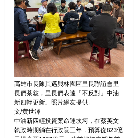
運動/體育/休閒/育樂
兩岸/大陸
寵物/動保
焦點
婦女/孩童
高雄市長陳其邁與林園區里長聯誼會里
熱門
長們茶敍，里長們表達「不反對」中油
新四輕更新。照片網友提供。
健康/養生
文/黄世澤
中油新四輕投資案命運坎坷，在蔡英文
命理/信仰/宗教/宮廟/教會
執政時期躺在行政院三年，預算從823億
演講/發表會/論壇/研討會