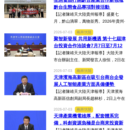
生態食品打開黔台產業合作新領域
接會上表示，召開黔台大數據與人工智
黔台生態食品專項對接活動
能產業對接會，旨在搭建兩...
【記者陳靖天大陸貴州報導】盛夏七
月，黔山滴翠，萬物並秀。2026年貴州·
臺灣經貿交流合作懇談會「黔台生態食
2026-07-03
兩岸/大陸
品專項對接活動」於7月13日至16日舉
聚智新發展 共用新機遇 第十七屆津
行。近30名台商代表跨海而來，踏訪貴
台投資合作洽談會7月7日至7月12
州生態食品產業一線，...
日在天津舉辦
【記者陳靖天大陸天津報導】大陸天津
市台辦副主任、新聞發言人徐恒，2日在
第十七屆津台投資合作洽談會新聞發佈
2026-07-03
兩岸/大陸
會上表示，津台投資合作洽談會，從200
天津濱海高新區在吸引台商台企發
8年至今已成功舉辦16屆，津台會已成為
展人工智能產業方面具備優勢
兩岸重要的經貿交流合...
【記者陳靖天大陸天津報導】天津濱海
高新區信創局副局長趙林杉，2日上午在
第十七屆津台投資合作洽談會新聞發佈
2026-07-03
兩岸/大陸
會上，針對吸引臺商臺企來津發展人工
天津產業機電雄厚，配套體系完
智能產業方面具備優勢表示，高新區作
備，科創資源負極是台商來投資新
為國家自主創新示範區，也...
業的理想沃土