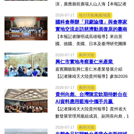
演，廣應廟前廣場人山人海【本報記者
陳明成高雄報導】台塑、南亞、台化及
2026-07-17
地方/天氣/颱風/地震
台塑石化等四大公司邀請由當家小生孫
國科會舉辦「貝蒙論壇」與會專家
翠鳳領軍的明華園戲劇總團，周末晚在
實地交流走訪慈濟動員復原的臺南
高雄市林園區廣應廟公益演...
楠西地震及丹娜絲風災區
【本報記者陳明成高雄報導】來自英
國、德國、美國、日本及臺灣研究團隊
及國際評審專家所參與為期四天，由國
2026-07-17
兩岸/大陸
科會舉辦的「貝蒙論壇」，實地交流活
興仁市實地考察薏仁米產業
動走訪臺南楠西地震及丹娜絲風災區，
嘉賓團聽取興仁薏仁米產業發展介紹
慈濟動員資金與萬人次的復原...
【記者陳靖天大陸貴州報導】參加2026
貴州·臺灣經貿交流合作懇談會、黔台特
2026-07-17
兩岸/大陸
色產業助力鄉村振興對接會的臺灣嘉賓
貴州向彪、台灣陳宏欽期待黔台在
組團，7月15日，到興仁市實地考察，深
AI資料應用藍海中攜手共贏
入調研興仁薏仁米...
【記者陳靖天大陸貴州報導】貴州省大
數發展管理局黨組成員、副局長向彪，1
4日，在2026年貴州・臺灣經貿交流合
2026-07-17
兩岸/大陸
作懇談會黔台大數據與人工智能產業對