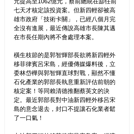
元提高至1062億元，蔡前總統在缷任前
七天才核定該投資案。但新四輕卻被高
內政/社會/福利/弱勢/慈善
雄市政府「技術卡關」，已經八個月完
全沒有進展，最近傳說高雄市長陳其邁
國際/全球
在市長任期內將不會處理本案。
環境/資源/能源
橫生枝節的是郭智輝部長欲將新四輕外
移菲律賓呂宋島，經優傳媒爆料後，立
交通運輸
委林岱樺與郭智輝直球對戰，顯然不懂
中美台
石化產業的郭部長執意重新評估前朝的
核定案！等同賴清德推翻蔡英文的決
正能量
定。最近郭部長對中油新四輕外移呂宋
島的意念退去，封口不提讓石化業者鬆
餐飲美食
了一口氣！
蔬/素食