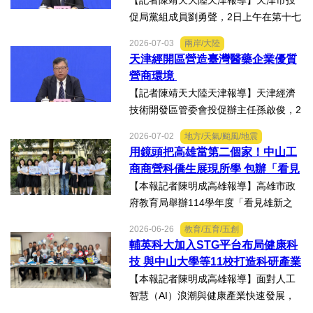
【記者陳靖天大陸天津報導】天津市投
促局黨組成員劉勇聲，2日上午在第十七
屆津台投資合作洽談會新聞發佈會上回
2026-07-03
兩岸/大陸
答記者提問關於天津在產業發展方面有
天津經開區營造臺灣醫藥企業優質
哪些突出優勢，目前台資企業在天津的
營商環境
融合情況，未來還有哪些...
【記者陳靖天大陸天津報導】天津經濟
技術開發區管委會投促辦主任孫啟俊，2
日上午在第十七屆津台投資合作洽談會
2026-07-02
地方/天氣/颱風/地震
新聞發佈會上，說明天津市作為北方生
用鏡頭把高雄當第二個家！中山工
物醫藥產業高地，天津經開區能為臺灣
商商營科僑生展現所學 包辦「看見
醫藥大健康行業的創業者和...
雄新之光」創意短片前三名
【本報記者陳明成高雄報導】高雄市政
府教育局舉辦114學年度「看見雄新之
光」創意短片競賽，中山工商商業經營
2026-06-26
教育/五育/五創
科建教僑生專班學生囊括高中職組前三
輔英科大加入STG平台布局健康科
名。李昱平校長表示，來自泰國、印尼
技 與中山大學等11校打造科研產業
及越南僑生，以異國的獨特視...
生態圈
【本報記者陳明成高雄報導】面對人工
智慧（AI）浪潮與健康產業快速發展，
由國立中山大學領軍成立的「STG南臺