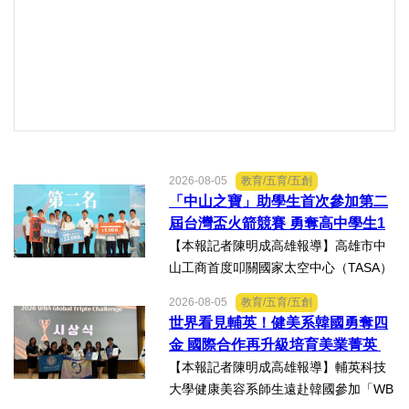
2026-08-05
教育/五育/五創
「中山之寶」助學生首次參加第二
屆台灣盃火箭競賽 勇奪高中學生1
K組亞軍
【本報記者陳明成高雄報導】高雄市中
山工商首度叩關國家太空中心（TASA）
主辦的「2026第二屆台灣盃火箭競賽，
2026-08-05
教育/五育/五創
一路過關斬將，順利完成火箭發射，並
世界看見輔英！健美系韓國勇奪四
將全箭完整回收，勇奪高中學生1K組亞
金 國際合作再升級培育美業菁英
軍，表現亮眼。陳國清...
【本報記者陳明成高雄報導】輔英科技
大學健康美容系師生遠赴韓國參加「WB