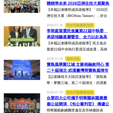
能隱藏股權歸屬、投資收益、經營控制
體精準未來 2026亞洲生技大展聚焦
權及法律責任等風險，一旦...
精準健康創新實力
【本報記者陳明成高雄報導】「2026亞
洲生技大展（BIOAsia-Taiwan）」於台
北南港展覽館盛大登場，輔英科技大學
2026-07-20
地方/天氣/颱風/地震
研發長葉耀宗率團隊以「健康一體．精
李雨庭當選民進黨第22屆中執委
準未來」為主題參展，展現產學合作夥
承諾傾聽基層聲音、全力以赴為高
伴展示精準健康、生物科...
雄與台灣努力
【本報記者陳明成高雄報導】民主進步
黨第22屆中央執行委員完成改選，高雄
市議員李雨庭順利當選中執委。李雨庭
2026-07-19
兩岸/大陸
表示，能夠獲得黨內同志的肯定與支
寶島風華聚江城 文脈相融敘同心 第
持，深感榮幸，也肩負更重大的責任，
二十屆湖北·武漢臺灣周寶島風情市
未來將秉持初心，做好黨與地...
集暨文化交流之夜在漢溫情上演
【記者陳靖天大陸武漢報導】「寶島風
華・夢聚江城」第二十屆湖北・武漢臺
灣周寶島風情市集暨文化交流之夜，7月
2026-07-19
地方/天氣/颱風/地震
16日晚上在武漢武商夢時代一樓中庭溫
台塑四大公司攜手明華園林園廣應
情上演，歌聲文脈聯結兩地，這場融美
廟公益開演 《包公審判官》 傳遞公
食、文創、歌舞、匠人分享...
義與自省精神
明華園戲劇總團受邀至高市林園區表