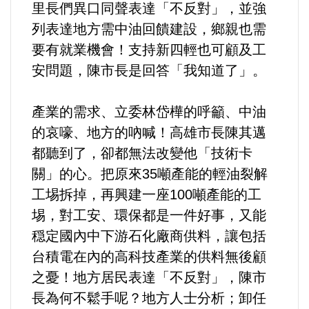
里長們異口同聲表達「不反對」，並強
列表達地方需中油回饋建設，鄉親也需
要有就業機會！支持新四輕也可顧及工
安問題，陳市長是回答「我知道了」。
產業的需求、立委林岱樺的呼籲、中油
的哀嚎、地方的吶喊！高雄市長陳其邁
都聽到了，卻都無法改變他「技術卡
關」的心。把原來35噸產能的輕油裂解
工埸拆掉，再興建一座100噸產能的工
埸，對工安、環保都是一件好事，又能
穏定國內中下游石化廠商供料，讓包括
台積電在內的高科技產業的供料無後顧
之憂！地方居民表達「不反對」，陳市
長為何不鬆手呢？地方人士分析；卸任