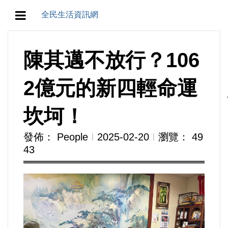
全民生活資訊網
地方/天氣/颱風/地震
陳其邁不放行？106
教育/五育/五創
2億元的新四輕命運
人生/生存/生活
坎坷！
產業/經濟
發佈： People
Ι
2025-02-20
Ι
瀏覽： 49
43
政治/政黨
農業/技術/肥飼料/農藥/產銷
食品/衛生/醫療/照護