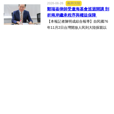
2026-06-26
兩岸/大陸
灣科研產業化平台」，再擴大跨校科研
鄭瑞崙律師受邀海基會巡迴開講 剖
合作版圖，與輔英科技大學簽署合作備
析兩岸繼承程序與權益保障
忘錄（MOU），並共同為「廠...
【本報記者陳明成綜合報導】自民國76
年11月2日台灣開放人民到大陸探親以
來，兩岸人民交流日漸頻繁，台灣人民
於中國大陸經商、工作及求學的人數也
日益增加，許多台灣人民也會在中國大
陸置產，這些在中國大陸置...