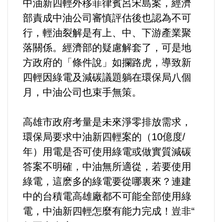
中油新四輕外移菲律賓呂宋島案，經濟
部責成中油公司審慎評估後也認為不可
法制/司法/監督
行，輕油裂解是有上、中、下游產業聚
防災/救災
落關係。經濟部的疑慮解套了，可是地
方政府的「條件說」如攔路虎，導致新
考試/監察
四輕因綠電及減碳議題躺在環保局八個
月，中油公司也束手無策。
國安/國防/外交
高雄市政府考量是未來淨零排放需求，
綠能
環保局要求中油新四輕案的（10億度/
年）用電是否可使用綠電或做實質減碳
自然/地理/景觀/地球
答案不明確，中油無所適從，若要使用
都市發展與都市建設
綠電，這麽多的綠電要從哪裏來？連建
中的台積電高雄廠都不可能全部使用綠
財務金融/稅制改革
電，中油新四輕怎麼有能力完成！豈非“