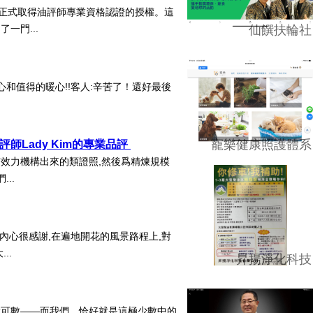
們正式取得油評師專業資格認證的授權。這
一門...
仙饌扶輪社
和值得的暖心!!客人:辛苦了！還好最後
寵樂健康照護體系
師Lady Kim的專業品評
效力機構出來的類證照,然後爲精煉規模
..
內心很感謝,在遍地開花的風景路程上,對
..
昇揚淨化科技
指可數——而我們，恰好就是這極少數中的