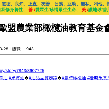
、道德、良知、正直、友善、公義、互助、無私、利他、
自我修身養性、
善 /
愛眾生/珍惜眾生生命、
美 /
護地球/善
歐盟農業部橄欖油教育基金
3-28
Ι
瀏覽： 943
ey/story/7843/8607725
欖油
#果實油
�
#油品品質辨識
�
#曼時橄欖油
#曼時果實