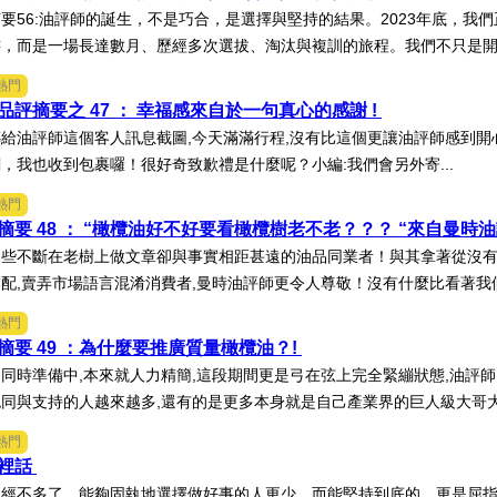
要56:油評師的誕生，不是巧合，是選擇與堅持的結果。2023年底，我
，而是一場長達數月、歷經多次選拔、淘汰與複訓的旅程。我們不只是開了
熱門
評摘要之 47 ： 幸福感來自於一句真心的感謝 !
給油評師這個客人訊息截圖,今天滿滿行程,沒有比這個更讓油評師感到開心
，我也收到包裹囉！很好奇致歉禮是什麼呢？小編:我們會另外寄...
熱門
要 48 ： “橄欖油好不好要看橄欖樹老不老？？？ “來自曼時油評
些不斷在老樹上做文章卻與事實相距甚遠的油品同業者！與其拿著從沒有
配,賣弄市場語言混淆消費者,曼時油評師更令人尊敬！沒有什麼比看著我們.
熱門
摘要 49 ：為什麼要推廣質量橄欖油？!
同時準備中,本來就人力精簡,這段期間更是弓在弦上完全緊繃狀態,油評師
同與支持的人越來越多,還有的是更多本身就是自己產業界的巨人級大哥大.
熱門
裡話
已經不多了，能夠固執地選擇做好事的人更少，而能堅持到底的，更是屈