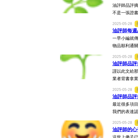
油評師品評摘
不是一張證書
2025-05-28
油評師每週品
一早小編就傳
物品順利通關
2025-05-28
油評師品評摘
謹以此文給那
業者背書拿業
2025-05-28
油評師品評
最近很多項目
我們的表達認
2025-05-28
油評師的心
這世上傻子