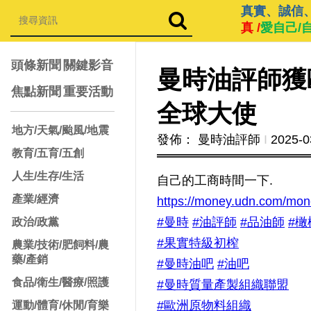
真實、誠信
真 /
愛自己/
頭條新聞
關鍵影音
曼時油評師獲
焦點新聞
重要活動
全球大使
地方/天氣/颱風/地震
發佈： 曼時油評師
Ι
2025-0
教育/五育/五創
人生/生存/生活
自己的工商時間一下.
產業/經濟
https://money.udn.com/mon
#曼時
#油評師
#品油師
#橄
政治/政黨
#果實特級初榨
農業/技術/肥飼料/農
藥/產銷
#曼時油吧
#油吧
食品/衛生/醫療/照護
#曼時質量產製組織聯盟
#歐洲原物料組織
運動/體育/休閒/育樂