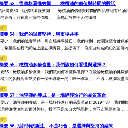
摘要 53：從價格看懂效期——橄欖油的價值與時間的對話
師品評摘要53：從價格看懂效期——橄欖油的價值與時間的對話曾經有位
的東西，只有賣不掉的價格。」這句話放在今天的橄欖...
熱門
摘要 54：我們的誠實堅持，與市場共學
要54：我們的誠實堅持，與市場共學近日，我們收到一位關注蔬食健康
，希望能在我們網站上建立導購頁，並提供了一份來自知名網紅的宣傳內容
熱門
摘要 55：橄欖油多酚含量：我們該如何看懂與選擇？
要55：橄欖油多酚含量：我們該如何看懂與選擇？在談論橄欖油的健康
欖油的多酚含量並沒有一個全球統一的「唯一標準」。不過，根據歐盟法規
熱門
摘要 57：油評師的養成，是一場靜靜進行的品質革命
要57：油評師的養成，是一場靜靜進行的品質革命自2019年起，我們
理解橄欖油的真實與美好。我們不是來自大型品牌，也不走華麗宣傳，..
熱門
摘要 56: 油評師的誕生，不是巧合，是選擇與堅持的結果