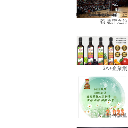
哈佛大學開放課程：正
義-思辯之旅
3A+企業網
太上財神講堂