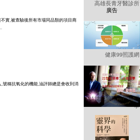
高雄長青牙醫診所
不實,被查驗後所有市場同品類的項目商
.
健康99照護網
,號稱抗氧化的機能,油評師總是會收到消
.
21世紀領導力與倫理
學