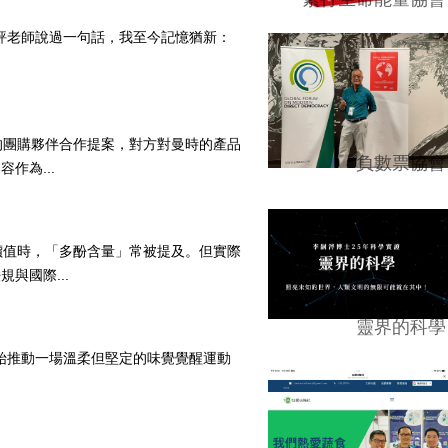
油評老師說過一句話，我至今記憶猶新：
的團購夥伴合作提案，對方對曼時的產品
負數票協會
作為...
價值時，「多酚含量」常被提及。但實際
與國際...
靈界的科學
開始推動一場溫柔但堅定的味覺覺醒運動
.