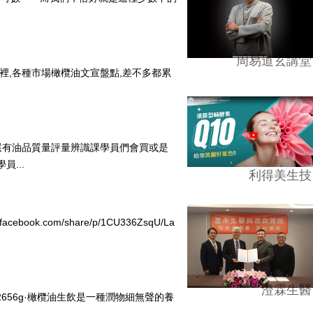
周易道玄講堂
裡,各種市場橄欖油文宣盤點,差不多都累
還有油品質量評量辨識課學員們會買或是
員...
利得美生技
.com/share/p/1CU336ZsqU/La
澄霖生醫
9a:m8g112656g·橄欖油生飲是一種潤物細無聲的養