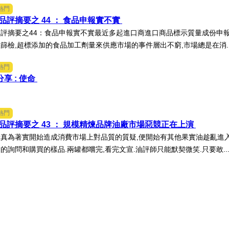
熱門
品評摘要之 44 ： 食品申報實不實
評摘要之44：食品申報實不實最近多起進口商進口商品標示質量成份申報
篩檢,超標添加的食品加工劑量來供應市場的事件層出不窮,市場總是在消..
熱門
分享 : 使命
熱門
品評摘要之 43 ： 規模精煉品牌油廠市場惡競正在上演
真為著實開始造成消費市場上對品質的質疑,便開始有其他果實油趁亂進入
的詢問和購買的樣品.兩罐都嚐完,看完文宣.油評師只能默契微笑.只要敢..