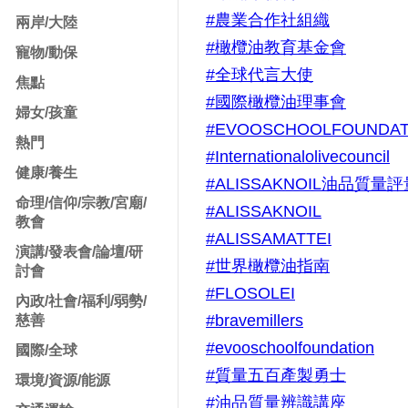
#農業合作社組織
兩岸/大陸
#橄欖油教育基金會
寵物/動保
#全球代言大使
焦點
#國際橄欖油理事會
婦女/孩童
#EVOOSCHOOLFOUNDAT
熱門
#Internationalolivecouncil
健康/養生
#ALISSAKNOIL油品質量
命理/信仰/宗教/宮廟/
#ALISSAKNOIL
教會
#ALISSAMATTEI
演講/發表會/論壇/研
#世界橄欖油指南
討會
#FLOSOLEI
內政/社會/福利/弱勢/
#bravemillers
慈善
#evooschoolfoundation
國際/全球
#質量五百產製勇士
環境/資源/能源
#油品質量辨識講座