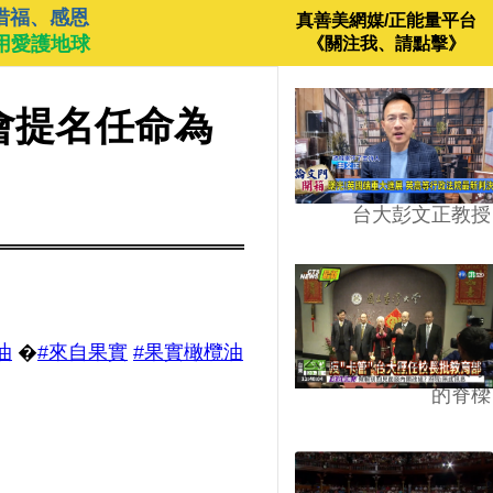
惜福、感恩
真善美網媒/正能量平台
用愛護地球
《關注我、請點擊》
會提名任命為
台大彭文正教授
油
�
#來自果實
#果實橄欖油
台學版的54/64》大學
的脊樑