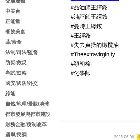
交通運輸
#品油師王繹銨
中美台
#油評師王繹銨
正能量
#曼時王繹銨
餐飲美食
#王繹銨
蔬/素食
#失去貞操的橄欖油
法制/司法/監督
#Theextravirginity
防災/救災
#類初榨
#化學師
考試/監察
國安/國防/外交
綠能
自然/地理/景觀/地球
都市發展與都市建設
財務金融/稅制改革
選舉/民調
2025-06-08