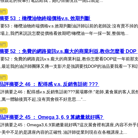
很親近的長輩打電話給我，她心情愉悅且一開口就是...
熱門
要 53 ：橄欖油物終端價格v.s. 效期判斷
要53：橄欖油物終端價格v.s.效期判斷油評師以前的老師說:沒有賣不掉
場上,我們來説説怎麼從價格看效期吧!橄欖油一年一採一製,整個地...
熱門
要 52 ：免費的網路資訊v.s.龐大的商業利益,教你怎麼看 DOP
要52：免費的網路資訊v.s.龐大的商業利益,教你怎麼看DOP從一年前
,最近我的油評師團隊又傳一支影片是強調要找DOP的油品要我看一下和評論
熱門
評摘要之 46 ： 配得感 v.s. 反銷售話術 ???
評摘要之46：配得感v.s.反銷售話術???展場夥伴:"老師,素食展的客人
萬一體驗後買不起,沒有買會很不好意思....“...
熱門
摘要之 45 ： Omega 3, 6, 9 算總量就好嗎?
評摘要之45：Omega3,6,9算總量就好嗎?這次展會裡有講座,內容不
一美中不足的是講座內容的正確性.油評師從業到現在在各種講座上...