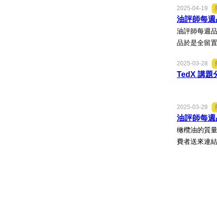
2025-04-19
油評師每週
油評師每週品
品於是全留置
2025-03-28
TedX 講題
2025-03-28
油評師每週
橄欖油的質量
費者送來連結