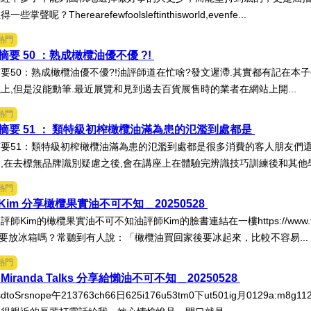
聲呢？Therearefewfoolsleftinthisworld,evenfe...
熱門
要 50 ：熟成橄欖油優不優 ?!
要50：熟成橄欖油優不優?!油評師道在忙啥?發文遲滯.其實都有記在本子
上,但是沒能動筆.最近展覽和見到過去百貨展售時的業者在網站上開...
熱門
摘要 51 ： 類特級初榨橄欖油滿為患的氾濫到處都是
要51：類特級初榨橄欖油滿為患的氾濫到處都是很多消費的客人朋友們
,在去標無品牌識別疑慮之後,會在講座上在體驗完辨識技巧訓練後和其他學
熱門
im 分享橄欖果實油不可不知＿20250528
Kim的橄欖果實油不可不知油評師Kim的臉書連結在一樓https://www.facebook
欖油要放冰箱嗎？常聽到有人說：「橄欖油買回家後要冰起來，比較不容易...
熱門
iranda Talks 分享給懶油不可不知＿20250528
lksdtoSrsnope午213763ch66日625i176u53tm0下ut501ig月012