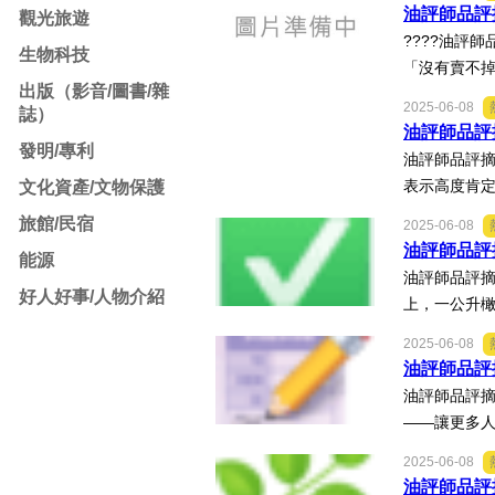
油評師品評
觀光旅遊
????油評
生物科技
「沒有賣不掉
出版（影音/圖書/雜
2025-06-08
誌）
油評師品評
發明/專利
油評師品評摘
表示高度肯定
文化資產/文物保護
旅館/民宿
2025-06-08
油評師品評
能源
油評師品評摘
好人好事/人物介紹
上，一公升橄
2025-06-08
油評師品評
油評師品評摘
——讓更多人
2025-06-08
油評師品評