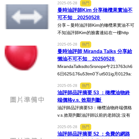
2025-05-28
熱門
會買或是帶來各種油品,在去標無品牌識
曼時油評師Kim 分享橄欖果實油不
別疑慮之後,會在講座上在體驗完辨識技
可不知＿20250528
巧訓練後和其他學員...
分享～曼時油評師Kim的橄欖果實油不可
不知油評師Kim的臉書連結在一樓http
s://www.facebook.com/share/p/1CU33
2025-05-28
熱門
6ZsqU/LadyKim橄欖油要放冰箱嗎？常
曼時油評師 Miranda Talks 分享給
聽到有人說：「橄欖油買回家後要冰起
懶油不可不知＿20250528
來，比較不容易...
MirandaTalksdtoSrsnope午213763ch6
6日625i176u53tm0下ut501ig月0129a:
m8g112656g·橄欖油生飲是一種潤物細
2025-05-28
熱門
無聲的養生前兩天一位很親近的長輩打
油評師品評摘要 53 ：橄欖油物終
電話給我，她心情愉悅且一開口就是...
端價格v.s. 效期判斷
油評師品評摘要53：橄欖油物終端價格
v.s.效期判斷油評師以前的老師說:沒有
賣不掉的東西,只有賣不掉的價格老師的
2025-05-28
熱門
話套在今天的橄欖油市場上,我們來説説
油評師品評摘要 52 ：免費的網路
怎麼從價格看效期吧!橄欖油一年一採一