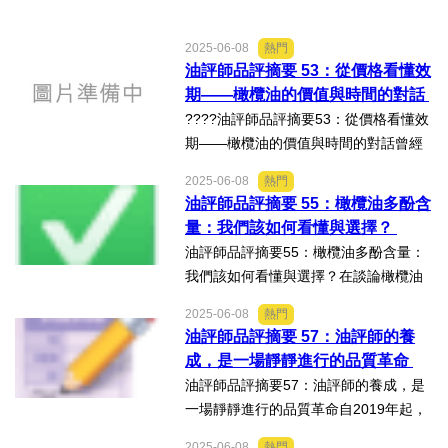
2025-06-08
熱門
油評師品評摘要 53：從價格看懂效
期——橄欖油的價值與時間的對話
????油評師品評摘要53：從價格看懂效
期——橄欖油的價值與時間的對話曾經
有位油評老師說過一句話，我至今記憶
2025-06-08
熱門
猶新：「沒有賣不掉的東西，只有賣不
油評師品評摘要 55：橄欖油多酚含
掉的價格。」這句話放在今天的橄欖...
量：我們該如何看懂與選擇？
油評師品評摘要55：橄欖油多酚含量：
我們該如何看懂與選擇？在談論橄欖油
的健康價值時，「多酚含量」常被提
2025-06-08
熱門
及。但實際上，一公升橄欖油的多酚含
油評師品評摘要 57：油評師的養
量並沒有一個全球統一的「唯一標
成，是一場靜靜進行的品質革命
準」。不過，根據歐盟法規與國際...
油評師品評摘要57：油評師的養成，是
一場靜靜進行的品質革命自2019年起，
我們開始推動一場溫柔但堅定的味覺覺
2025-06-08
熱門