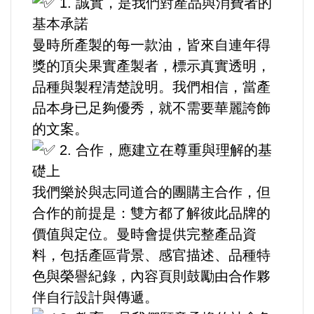
1. 誠實，是我們對產品與消費者的
基本承諾
內政/社會/福利/弱勢/慈善
曼時所產製的每一款油，皆來自連年得
獎的頂尖果實產製者，標示真實透明，
國際/全球
品種與製程清楚說明。我們相信，當產
品本身已足夠優秀，就不需要華麗誇飾
環境/資源/能源
的文案。
2. 合作，應建立在尊重與理解的基
交通運輸
礎上
中美台
我們樂於與志同道合的團購主合作，但
合作的前提是：雙方都了解彼此品牌的
正能量
價值與定位。曼時會提供完整產品資
料，包括產區背景、感官描述、品種特
餐飲美食
色與榮譽紀錄，內容頁則鼓勵由合作夥
伴自行設計與傳遞。
蔬/素食