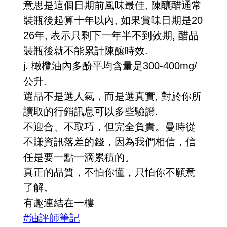
好人好事/人物介紹
意思是這個日期前風味最佳, 陳釀醋通常
裝瓶後起算十年以內, 如果賞味日期是20
26年, 表示只剩下一年半不到效期, 醋品
裝瓶後就不能累計陳釀時效.
j. 橄欖油內多酚平均含量是300-400mg/
公升.
選品不是選人氣，而是選真實, 對於你所
讀取的行銷訊息可以多些驗證.
不迎合、不取巧，但完全負責。曼時從
不賺資訊落差的錢，因為我們相信，信
任是要一點一滴累積的。
真正的品質，不怕你懂，只怕你不願意
了解。
有趣連結在一樓
#油評師筆記