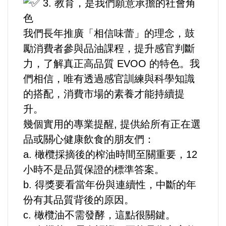
3. 教育，是我們願意承擔的社會角
色
法制/司法/監督
我們長年推廣「相信味蕾」的理念，鼓
防災/救災
勵消費者參與品油課程，提升感官判斷
力，了解真正高品質 EVOO 的特色。我
考試/監察
們相信，唯有透過感官訓練與科學知識
的搭配，消費市場的素養才能持續提
國安/國防/外交
升。
幾個實用的專業提醒, 提供給所有正在選
綠能
品或關心健康飲食的朋友們：
a. 橄欖採摘後的榨油時間至關重要，12
自然/地理/景觀/地球
小時不是品質保證的標準答案。
都市發展與都市建設
b. 得獎要看當年份與連續性，中斷的年
份有其品質背後的原因。
財務金融/稅制改革
c. 橄欖油不需發酵，這點很關鍵。