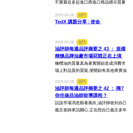
不實最近多起進口商進口商品標示質量
成份申報不實,被查驗後所有市場同品類
2025-03-28
熱門
的項目商品於是全留置篩檢,超標添加的
TedX 講題分享 : 使命
食品加工劑量來供應市場的事件層出不
窮,市場總是在消...
2025-03-28
熱門
油評師每週品評摘要之 43 ： 規模
精煉品牌油廠市場惡競正在上演
橄欖油的質量真為著實開始造成消費市
場上對品質的質疑,便開始有其他果實油
趁亂進入,號稱抗氧化的機能,油評師總是
2025-03-28
熱門
會收到消費者送來連結的詢問和購買的
油評師每週品評摘要之 42 ： 咦?
樣品.兩罐都嚐完,看完文宣.油評師只能
你也做品油師前導課程 ?
默契微笑.只要敢...
話說市場消息順著風吹,油評師收到自己
義文老師來訊關心,正在想自己義文多年
不長進,要怎樣跟老師重啟課程學習,誰想
到老師給油評師一個連結,一家做酒類訓
練民間公司大辣辣地放上一個課程連結,