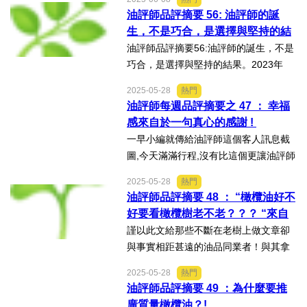
醒運動——讓更多人理解橄欖油的真實
油評師品評摘要 56: 油評師的誕
與美好。我們不是來自大型品牌，也不
生，不是巧合，是選擇與堅持的結
走華麗宣傳，...
果
油評師品評摘要56:油評師的誕生，不是
巧合，是選擇與堅持的結果。2023年
底，我們正式取得油評師專業資格認證
2025-05-28
熱門
的授權。這不是一張證書，而是一場長
油評師每週品評摘要之 47 ： 幸福
達數月、歷經多次選拔、淘汰與複訓的
感來自於一句真心的感謝 !
旅程。我們不只是開了一門...
一早小編就傳給油評師這個客人訊息截
圖,今天滿滿行程,沒有比這個更讓油評師
感到開心和值得的暖心!!客人:辛苦了！
2025-05-28
熱門
還好最後物品順利通關，我也收到包裹
油評師品評摘要 48 ： “橄欖油好不
囉！很好奇致歉禮是什麼呢？小編:我們
好要看橄欖樹老不老？？？ “來自
會另外寄...
曼時油評師Lady Kim的專業品評
謹以此文給那些不斷在老樹上做文章卻
與事實相距甚遠的油品同業者！與其拿
著從沒有效力機構出來的類證照,然後爲
2025-05-28
熱門
精煉規模業者背書拿業配,賣弄市場語言
油評師品評摘要 49 ：為什麼要推
混淆消費者,曼時油評師更令人尊敬！沒
廣質量橄欖油？!