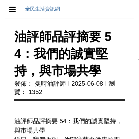
全民生活資訊網
地方/天氣/颱風/地震
油評師品評摘要 5
教育/五育/五創
4：我們的誠實堅
人生/生存/生活
持，與市場共學
產業/經濟
發佈： 曼時油評師
Ι
2025-06-08
Ι
瀏
覽： 1352
政治/政黨
農業/技術/肥飼料/農藥/產銷
油評師品評摘要 54：我們的誠實堅持，
食品/衛生/醫療/照護
與市場共學