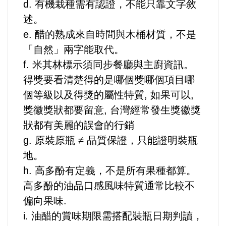
d. 有機栽種需有認證，不能只靠文字敘
選舉/民調
述。
e. 醋的熟成來自時間與木桶材質，不是
觀光旅遊
「自然」兩字能取代。
f. 米其林標示須同步餐廳與主廚資訊。
生物科技
得獎要看清楚得的是哪個獎哪個項目哪
出版（影音/圖書/雜誌）
個等級以及得獎的屬性特質, 如果可以,
獎徽獎狀都要留意, 台灣經常發生獎徽獎
發明/專利
狀都有美麗的誤會的行銷
g. 原裝原瓶 ≠ 品質保證，只能證明裝瓶
文化資產/文物保護
地。
h. 高多酚有定義，不是所有果種都算。
旅館/民宿
高多酚的油品口感風味特質通常比較不
偏向果味.
能源
i. 油醋的賞味期限需搭配裝瓶日期判讀，