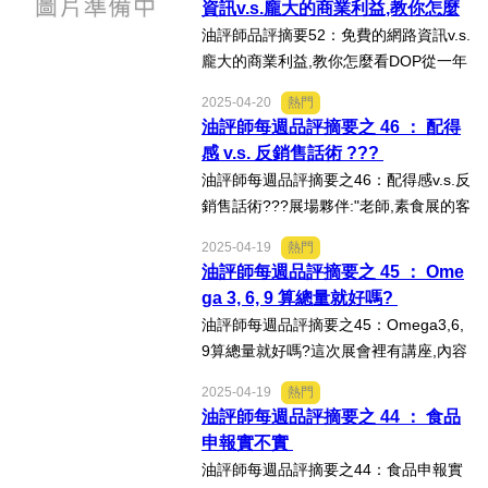
資訊v.s.龐大的商業利益,教你怎麼
製,整個地...
看 DOP
油評師品評摘要52：免費的網路資訊v.s.
龐大的商業利益,教你怎麼看DOP從一年
前那支粗糙的講義大利某廢地暗黑混油
2025-04-20
熱門
的好笑影片流傳開始,最近我的油評師團
油評師每週品評摘要之 46 ： 配得
隊又傳一支影片是強調要找DOP的油品
感 v.s. 反銷售話術 ???
要我看一下和評論....
油評師每週品評摘要之46：配得感v.s.反
銷售話術???展場夥伴:"老師,素食展的客
人居然會跟我們說,你們看起來太高檔了,
2025-04-19
熱門
覺得不好意思來體驗,萬一體驗後買不起,
油評師每週品評摘要之 45 ： Ome
沒有買會很不好意思....“...
ga 3, 6, 9 算總量就好嗎?
油評師每週品評摘要之45：Omega3,6,
9算總量就好嗎?這次展會裡有講座,內容
不外乎提供展商推廣產品機會,也不失為
2025-04-19
熱門
一個好的行銷方式,唯一美中不足的是講
油評師每週品評摘要之 44 ： 食品
座內容的正確性.油評師從業到現在在各
申報實不實
種講座上...
油評師每週品評摘要之44：食品申報實