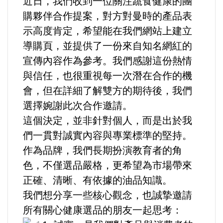
近日，我們收到一位關注蔬食健康的團
運動/體育/休閒/育樂
購夥伴合作提案，對方對曼時的產品表
示高度肯定，希望能在我們網站上建立
兩岸/大陸
導購頁，並提供了一份來自知名網紅的
宣傳內容作為參考。我們感謝這份熱情
寵物/動保
與信任，也很重視每一次潛在合作的機
焦點
會，但在詳細了解雙方的期待後，我們
選擇婉謝此次合作邀請。
婦女/孩童
這個決定，並非針對個人，而是出於我
們一貫對誠實內容與專業標準的堅持。
熱門
作為品牌，我們長期扮演教育者的角
色，不僅選品嚴格，更希望為市場帶來
健康/養生
正確、清晰、有依據的油品知識。
我們想分享一些核心觀念，也誠摯邀請
命理/信仰/宗教/宮廟/教會
所有關心健康選品的朋友一起思考：
演講/發表會/論壇/研討會