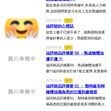
有什麼比看著我們...
最近很多項目同時準備中,本來就人力精
簡,這段期間更是弓在弦上完全緊繃狀態,
油評師內心很感謝,在遍地開花的風景路
2025-05-28
熱門
程上,對我們的表達認同與支持的人越來
油評師的心裡話
越多,還有的是更多本身就是自己產業界
這世上傻子已經不多了，能夠固執地選
的巨人級大哥大...
擇做好事的人更少，而能堅持到底的，
更是屈指可數——而我們，恰好就是這
2025-05-28
熱門
極少數中的一員，是否值得一些掌聲
油評師品評摘要 50 ：熟成橄欖油
呢？Therearefewfoolsleftinthisworld,ev
優不優 ?!
enfe...
油評師品評摘要50：熟成橄欖油優不
優?!油評師道在忙啥?發文遲滯.其實都有
記在本子裡,各種市場橄欖油文宣盤點,差
2025-05-28
熱門
不多都累積至少兩頁以上,但是沒能動筆.
油評師品評摘要 51 ： 類特級初榨
最近展覽和見到過去百貨展售時的業者
橄欖油滿為患的氾濫到處都是
在網站上開...
油評師品評摘要51：類特級初榨橄欖油
滿為患的氾濫到處都是很多消費的客人
朋友們還有油品質量評量辨識課學員們