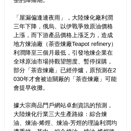
整的陣痛期。
法制/司法/監督
「屋漏偏逢連夜雨」，大陸煉化廠利潤
三年下降，俄烏、以伊戰爭致原油價格
防災/救災
上漲，而下游產品價格上漲乏力，造成
考試/監察
地方煉油廠（茶壺煉廠Teapot refinery）
利潤降至三個月最低，引發地煉企業在
國安/國防/外交
全球原油市場持觀望態度、暫停採購，
部分「茶壼煉廠」已經停爐，原預測在2
綠能
030年才會被迫關厰的「茶壺煉廠」可能
會提早收攤。
自然/地理/景觀/地球
據大宗商品門戶網站卓創資訊的預測，
都市發展與都市建設
大陸煉化行業三大生產路線：綜合煉
財務金融/稅制改革
油、煉油-烯烴、煉油-芳烴的理論利潤均