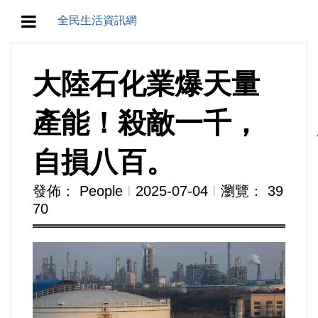
全民生活資訊網
地方/天氣/颱風/地震
大陸石化業爆天量
教育/五育/五創
產能！殺敵一千，
人生/生存/生活
自損八百。
產業/經濟
發佈： People
Ι
2025-07-04
Ι
瀏覽： 39
70
政治/政黨
農業/技術/肥飼料/農藥/產銷
食品/衛生/醫療/照護