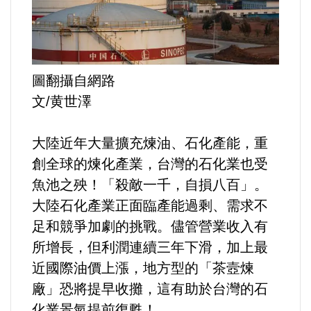
運動/體育/休閒/育樂
兩岸/大陸
圖翻攝自網路
寵物/動保
文/黄世澤
焦點
大陸近年大量擴充煉油、石化產能，重
婦女/孩童
創全球的煉化產業，台灣的石化業也受
魚池之殃！「殺敵一千，自損八百」。
熱門
大陸石化產業正面臨產能過剩、需求不
足和競爭加劇的挑戰。儘管營業收入有
健康/養生
所增長，但利潤連續三年下滑，加上最
近國際油價上漲，地方型的「茶壼煉
命理/信仰/宗教/宮廟/教會
廠」恐將提早收攤，這有助於台灣的石
化業景氣提前復甦！
演講/發表會/論壇/研討會