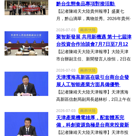
接會上表示，召開黔台大數據與人工智
黔台生態食品專項對接活動
能產業對接會，旨在搭建兩...
【記者陳靖天大陸貴州報導】盛夏七
月，黔山滴翠，萬物並秀。2026年貴州·
臺灣經貿交流合作懇談會「黔台生態食
2026-07-03
兩岸/大陸
品專項對接活動」於7月13日至16日舉
聚智新發展 共用新機遇 第十七屆津
行。近30名台商代表跨海而來，踏訪貴
台投資合作洽談會7月7日至7月12
州生態食品產業一線，...
日在天津舉辦
【記者陳靖天大陸天津報導】大陸天津
市台辦副主任、新聞發言人徐恒，2日在
第十七屆津台投資合作洽談會新聞發佈
2026-07-03
兩岸/大陸
會上表示，津台投資合作洽談會，從200
天津濱海高新區在吸引台商台企發
8年至今已成功舉辦16屆，津台會已成為
展人工智能產業方面具備優勢
兩岸重要的經貿交流合...
【記者陳靖天大陸天津報導】天津濱海
高新區信創局副局長趙林杉，2日上午在
第十七屆津台投資合作洽談會新聞發佈
2026-07-03
兩岸/大陸
會上，針對吸引臺商臺企來津發展人工
天津產業機電雄厚，配套體系完
智能產業方面具備優勢表示，高新區作
備，科創資源負極是台商來投資新
為國家自主創新示範區，也...
業的理想沃土
【記者陳靖天大陸天津報導】天津市投