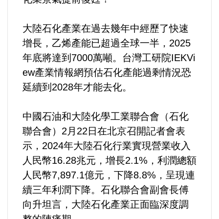
內政/社會/福利/弱勢/慈善
大陸石化產業在過去幾年中經歷了快速
增長，乙烯產能已超過全球一半，2025
國際/全球
年底將達到7000萬噸。台灣工研院IEKVi
ew產業情報網預估石化產能過剩情況恐
環境/資源/能源
延續到2028年才能去化。
交通運輸
中國石油和大陸化學工業聯合會（石化
聯合會）2月22日在北京召開記者會表
中美台
示，2024年大陸石化行業實現營業收入
正能量
人民幣16.28兆元，增長2.1%，利潤總額
人民幣7,897.1億元，下降8.8%，呈現連
餐飲美食
續三年利潤下降。石化聯合會副會長傅
向升坦言，大陸石化產業正面臨深度調
蔬/素食