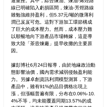
遭重挫。其中，綜合煉油、煉油-烯烴路
選舉/民調
線已明確陷入虧損區間，煉油-芳烴路線
雖勉強維持盈利，但5.37元/噸的微薄利
觀光旅遊
潤已岌岌可危。這對下游加工環節構成
了巨大的成本壓力。然而，成本壓力難
生物科技
以順暢地向下游產品市場轉嫁，這是導
致大陸「茶壼煉廠」提早收攤的主要原
出版（影音/圖書/雜誌）
因。
發明/專利
據彭博社6月24日報導，由於地緣政治動
文化資產/文物保護
態影響油價，國內需求減弱侵蝕盈利能
力。另據卓創資訊利潤模型測算，下游
旅館/民宿
產品中，雖有91%的品目價格出現上
漲，但漲幅普遍有限，分布在0.06%-10.
能源
4%不等，均未能覆蓋同期13.57%的成