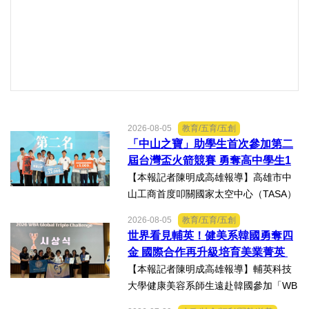
2026-08-05
教育/五育/五創
「中山之寶」助學生首次參加第二
屆台灣盃火箭競賽 勇奪高中學生1
K組亞軍
【本報記者陳明成高雄報導】高雄市中
山工商首度叩關國家太空中心（TASA）
主辦的「2026第二屆台灣盃火箭競賽，
2026-08-05
教育/五育/五創
一路過關斬將，順利完成火箭發射，並
世界看見輔英！健美系韓國勇奪四
將全箭完整回收，勇奪高中學生1K組亞
金 國際合作再升級培育美業菁英
軍，表現亮眼。陳國清...
【本報記者陳明成高雄報導】輔英科技
大學健康美容系師生遠赴韓國參加「WB
AA第25屆世界美容藝術與設計國際大