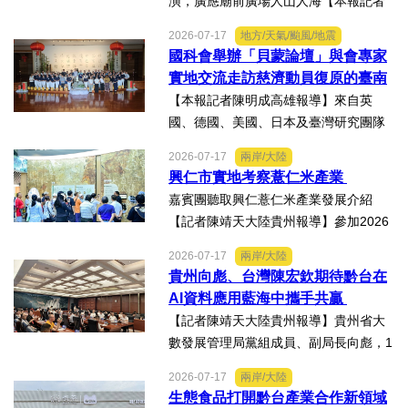
演，廣應廟前廣場人山人海【本報記者
陳明成高雄報導】台塑、南亞、台化及
2026-07-17
地方/天氣/颱風/地震
台塑石化等四大公司邀請由當家小生孫
國科會舉辦「貝蒙論壇」與會專家
翠鳳領軍的明華園戲劇總團，周末晚在
實地交流走訪慈濟動員復原的臺南
高雄市林園區廣應廟公益演...
楠西地震及丹娜絲風災區
【本報記者陳明成高雄報導】來自英
國、德國、美國、日本及臺灣研究團隊
及國際評審專家所參與為期四天，由國
2026-07-17
兩岸/大陸
科會舉辦的「貝蒙論壇」，實地交流活
興仁市實地考察薏仁米產業
動走訪臺南楠西地震及丹娜絲風災區，
嘉賓團聽取興仁薏仁米產業發展介紹
慈濟動員資金與萬人次的復原...
【記者陳靖天大陸貴州報導】參加2026
貴州·臺灣經貿交流合作懇談會、黔台特
2026-07-17
兩岸/大陸
色產業助力鄉村振興對接會的臺灣嘉賓
貴州向彪、台灣陳宏欽期待黔台在
組團，7月15日，到興仁市實地考察，深
AI資料應用藍海中攜手共贏
入調研興仁薏仁米...
【記者陳靖天大陸貴州報導】貴州省大
數發展管理局黨組成員、副局長向彪，1
4日，在2026年貴州・臺灣經貿交流合
2026-07-17
兩岸/大陸
作懇談會黔台大數據與人工智能產業對
生態食品打開黔台產業合作新領域