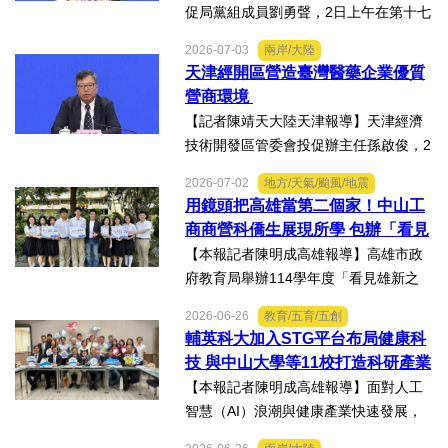
促局黨組成員劉勇聲，2日上午在第十七
屆津台投資合作洽談會新聞發佈會上回
2026-07-03
兩岸/大陸
答記者提問關於天津在產業發展方面有
天津經開區營造臺灣醫藥企業優質
哪些突出優勢，目前台資企業在天津的
營商環境
融合情況，未來還有哪些...
【記者陳靖天大陸天津報導】天津經濟
技術開發區管委會投促辦主任孫啟俊，2
日上午在第十七屆津台投資合作洽談會
2026-07-02
地方/天氣/颱風/地震
新聞發佈會上，說明天津市作為北方生
用鏡頭把高雄當第二個家！中山工
物醫藥產業高地，天津經開區能為臺灣
商商營科僑生展現所學 包辦「看見
醫藥大健康行業的創業者和...
雄新之光」創意短片前三名
【本報記者陳明成高雄報導】高雄市政
府教育局舉辦114學年度「看見雄新之
光」創意短片競賽，中山工商商業經營
2026-06-26
教育/五育/五創
科建教僑生專班學生囊括高中職組前三
輔英科大加入STG平台布局健康科
名。李昱平校長表示，來自泰國、印尼
技 與中山大學等11校打造科研產業
及越南僑生，以異國的獨特視...
生態圈
【本報記者陳明成高雄報導】面對人工
智慧（AI）浪潮與健康產業快速發展，
由國立中山大學領軍成立的「STG南臺