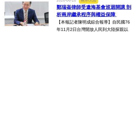
2026-06-26
兩岸/大陸
灣科研產業化平台」，再擴大跨校科研
鄭瑞崙律師受邀海基會巡迴開講 剖
合作版圖，與輔英科技大學簽署合作備
析兩岸繼承程序與權益保障
忘錄（MOU），並共同為「廠...
【本報記者陳明成綜合報導】自民國76
年11月2日台灣開放人民到大陸探親以
來，兩岸人民交流日漸頻繁，台灣人民
於中國大陸經商、工作及求學的人數也
日益增加，許多台灣人民也會在中國大
陸置產，這些在中國大陸置...