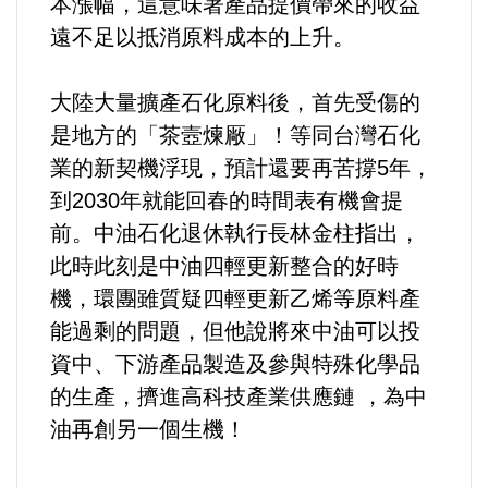
本漲幅，這意味著產品提價帶來的收益
好人好事/人物介紹
遠不足以抵消原料成本的上升。
大陸大量擴產石化原料後，首先受傷的
是地方的「茶壼煉厰」！等同台灣石化
業的新契機浮現，預計還要再苦撐5年，
到2030年就能回春的時間表有機會提
前。中油石化退休執行長林金柱指出，
此時此刻是中油四輕更新整合的好時
機，環團雖質疑四輕更新乙烯等原料產
能過剩的問題，但他說將來中油可以投
資中、下游產品製造及參與特殊化學品
的生產，擠進高科技產業供應鏈 ，為中
油再創另一個生機！