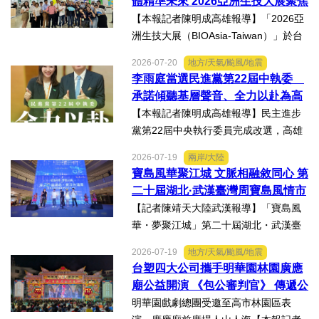
體精準未來 2026亞洲生技大展聚焦
權及法律責任等風險，一旦...
精準健康創新實力
【本報記者陳明成高雄報導】「2026亞
洲生技大展（BIOAsia-Taiwan）」於台
北南港展覽館盛大登場，輔英科技大學
2026-07-20
地方/天氣/颱風/地震
研發長葉耀宗率團隊以「健康一體．精
李雨庭當選民進黨第22屆中執委
準未來」為主題參展，展現產學合作夥
承諾傾聽基層聲音、全力以赴為高
伴展示精準健康、生物科...
雄與台灣努力
【本報記者陳明成高雄報導】民主進步
黨第22屆中央執行委員完成改選，高雄
市議員李雨庭順利當選中執委。李雨庭
2026-07-19
兩岸/大陸
表示，能夠獲得黨內同志的肯定與支
寶島風華聚江城 文脈相融敘同心 第
持，深感榮幸，也肩負更重大的責任，
二十屆湖北·武漢臺灣周寶島風情市
未來將秉持初心，做好黨與地...
集暨文化交流之夜在漢溫情上演
【記者陳靖天大陸武漢報導】「寶島風
華・夢聚江城」第二十屆湖北・武漢臺
灣周寶島風情市集暨文化交流之夜，7月
2026-07-19
地方/天氣/颱風/地震
16日晚上在武漢武商夢時代一樓中庭溫
台塑四大公司攜手明華園林園廣應
情上演，歌聲文脈聯結兩地，這場融美
廟公益開演 《包公審判官》 傳遞公
食、文創、歌舞、匠人分享...
義與自省精神
明華園戲劇總團受邀至高市林園區表