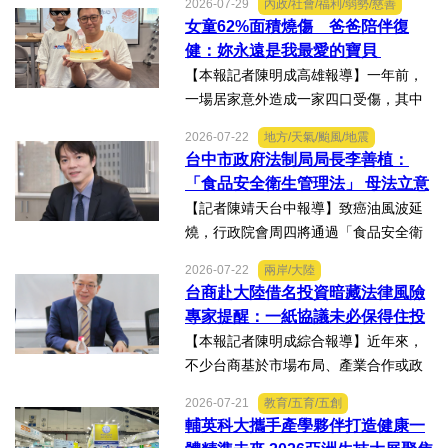
2026-07-29
內政/社會/福利/弱勢/慈善
賽」及「2026WBAGlobalTripleChallen
女童62%面積燒傷 爸爸陪伴復
ge全球美學現場賽」，展現紮實專業實
健：妳永遠是我最愛的寶貝
力，師生聯手勇奪四金、...
【本報記者陳明成高雄報導】一年前，
一場居家意外造成一家四口受傷，其中
當時年僅四歲的女兒芸芸全身62%面積
2026-07-22
地方/天氣/颱風/地震
燒傷，在加護病房搶救超過兩個月，並
台中市政府法制局局長李善植：
歷經在陽光基金會近一年的漫長復復健
「食品安全衛生管理法」 母法立意
及陪伴下，芸芸將於八月重返...
良善但子法標準過於寬鬆、處罰欠
【記者陳靖天台中報導】致癌油風波延
缺嚇阻力、第一線缺乏足夠的人力
燒，行政院會周四將通過「食品安全衛
與資源 三級管理終將淪為紙上談兵
生管理法」修法。行政院長卓榮泰20日
2026-07-22
兩岸/大陸
說明十大修法重點，其中增訂地方主管
台商赴大陸借名投資暗藏法律風險
機關風險導向查核機制、強化業者異常
專家提醒：一紙協議未必保得住投
通報責任及加重通報不實處...
資權益
【本報記者陳明成綜合報導】近年來，
不少台商基於市場布局、產業合作或政
策因素，選擇透過隱名投資方式中國大
2026-07-21
教育/五育/五創
陸。然而，看似便利的投資模式，卻可
輔英科大攜手產學夥伴打造健康一
能隱藏股權歸屬、投資收益、經營控制