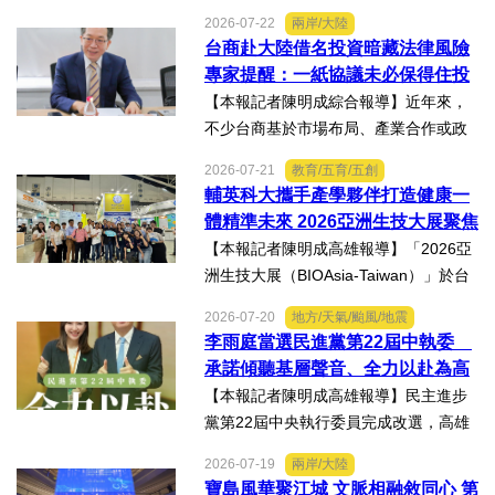
與資源 三級管理終將淪為紙上談兵
生管理法」修法。行政院長卓榮泰20日
2026-07-22
兩岸/大陸
說明十大修法重點，其中增訂地方主管
台商赴大陸借名投資暗藏法律風險
機關風險導向查核機制、強化業者異常
專家提醒：一紙協議未必保得住投
通報責任及加重通報不實處...
資權益
【本報記者陳明成綜合報導】近年來，
不少台商基於市場布局、產業合作或政
策因素，選擇透過隱名投資方式中國大
2026-07-21
教育/五育/五創
陸。然而，看似便利的投資模式，卻可
輔英科大攜手產學夥伴打造健康一
能隱藏股權歸屬、投資收益、經營控制
體精準未來 2026亞洲生技大展聚焦
權及法律責任等風險，一旦...
精準健康創新實力
【本報記者陳明成高雄報導】「2026亞
洲生技大展（BIOAsia-Taiwan）」於台
北南港展覽館盛大登場，輔英科技大學
2026-07-20
地方/天氣/颱風/地震
研發長葉耀宗率團隊以「健康一體．精
李雨庭當選民進黨第22屆中執委
準未來」為主題參展，展現產學合作夥
承諾傾聽基層聲音、全力以赴為高
伴展示精準健康、生物科...
雄與台灣努力
【本報記者陳明成高雄報導】民主進步
黨第22屆中央執行委員完成改選，高雄
市議員李雨庭順利當選中執委。李雨庭
2026-07-19
兩岸/大陸
表示，能夠獲得黨內同志的肯定與支
寶島風華聚江城 文脈相融敘同心 第