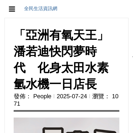
全民生活資訊網
地方/天氣/颱風/地震
「亞洲有氧天王」
教育/五育/五創
潘若迪快閃夢時
人生/生存/生活
代 化身太田水素
產業/經濟
氫水機一日店長
政治/政黨
發佈： People
Ι
2025-07-24
Ι
瀏覽： 10
71
農業/技術/肥飼料/農藥/產銷
食品/衛生/醫療/照護