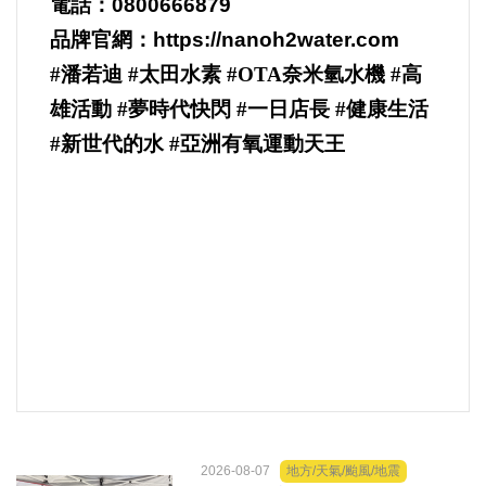
電話：
0800666879
品牌官網：
https://nanoh2water.com
#
潘若迪 #太田水素 #OTA奈米氫水機 #高
雄活動 #夢時代快閃 #一日店長 #健康生活
#新世代的水 #亞洲有氧運動天王
2026-08-07
地方/天氣/颱風/地震