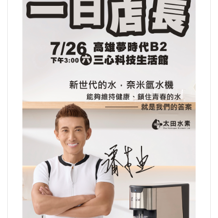
運動/體育/休閒/育樂
兩岸/大陸
寵物/動保
焦點
婦女/孩童
熱門
健康/養生
命理/信仰/宗教/宮廟/教會
演講/發表會/論壇/研討會