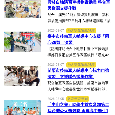
雲林自強演習車機物資動員 整合軍
民資源支援作戰
配合「漢光42號」演習實兵演練，雲林
縣後備指揮部7日於斗六棒球場辦理「後
備部隊車機及物資動員暨軍事運輸及物
2026-08-07
地方/天氣/颱風/地震
資接收作業－自強演習」。【記者陳明
臺中市後備軍人輔導中心支援「同
成台中報導】配合「漢光42號」演習實
心36號」演習
兵演練，雲林縣後備指揮...
【記者陳明成台中報導】臺中市後備指
揮部日前配合第五作戰區執行「漢光42
號演習」協力部隊，實施「同心36號」
2026-08-07
地方/天氣/颱風/地震
教育召集作業，臺中市外埔區、清水
苗栗市後備軍人輔導中心協力自強
區、大安區等後備軍人輔導中心全力投
演習 支援聯合徵集作業
入支援任務，設置服務台協助...
配合第五戰區自強演習，苗栗市後備軍
人輔導中心秘書柳世綜率領輔導幹部，
協力苗栗縣政府聯合徵集場開設及徵購
2026-08-05
教育/五育/五創
徵用作業演練。【記者陳明成台中報
「中山之寶」助學生首次參加第二
導】為驗證全民防衛動員機制，苗栗市
屆台灣盃火箭競賽 勇奪高中學生1
後備軍人輔導中心配合第五...