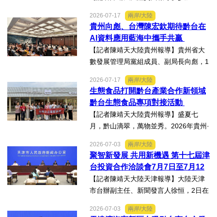
貴州·臺灣經貿交流合作懇談會、黔台特
2026-07-17
兩岸/大陸
色產業助力鄉村振興對接會的臺灣嘉賓
貴州向彪、台灣陳宏欽期待黔台在
組團，7月15日，到興仁市實地考察，深
AI資料應用藍海中攜手共贏
入調研興仁薏仁米...
【記者陳靖天大陸貴州報導】貴州省大
數發展管理局黨組成員、副局長向彪，1
4日，在2026年貴州・臺灣經貿交流合
2026-07-17
兩岸/大陸
作懇談會黔台大數據與人工智能產業對
生態食品打開黔台產業合作新領域
接會上表示，召開黔台大數據與人工智
黔台生態食品專項對接活動
能產業對接會，旨在搭建兩...
【記者陳靖天大陸貴州報導】盛夏七
月，黔山滴翠，萬物並秀。2026年貴州·
臺灣經貿交流合作懇談會「黔台生態食
2026-07-03
兩岸/大陸
品專項對接活動」於7月13日至16日舉
聚智新發展 共用新機遇 第十七屆津
行。近30名台商代表跨海而來，踏訪貴
台投資合作洽談會7月7日至7月12
州生態食品產業一線，...
日在天津舉辦
【記者陳靖天大陸天津報導】大陸天津
市台辦副主任、新聞發言人徐恒，2日在
第十七屆津台投資合作洽談會新聞發佈
2026-07-03
兩岸/大陸
會上表示，津台投資合作洽談會，從200