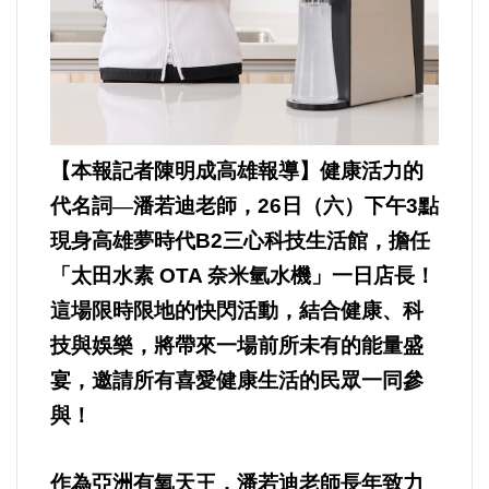
內政/社會/福利/弱勢/慈善
國際/全球
【本報記者陳明成高雄報導】
健康活力的
環境/資源/能源
代名詞—潘若迪老師，
26
日（六）下午
3
點
交通運輸
現身高雄夢時代
B2
三心科技生活館，擔任
「太田水素
OTA
奈米氫水機」一日店長！
中美台
這場限時限地的快閃活動，結合健康、科
技與娛樂，將帶來一場前所未有的能量盛
正能量
宴，邀請所有喜愛健康生活的民眾一同參
餐飲美食
與！
蔬/素食
作為亞洲有氧天王，潘若迪老師長年致力