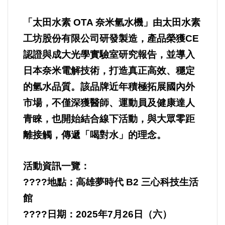
「太田水素
OTA
奈米氫水機」由太田水素
工坊股份有限公司研發製造，產品榮獲
CE
認證與成大光學實驗室研究報告，並導入
日本奈米電解技術，打造真正高效、穩定
的氫水品質。該品牌近年積極拓展國內外
市場，不僅深獲醫師、運動員及健康達人
青睞，也開始結合線下活動，與大眾零距
離接觸，傳遞「喝對水」的理念。
活動資訊一覽：
????
地點：高雄夢時代
B2
三心科技生活
館
????
日期：
2025
年
7
月
26
日（六）