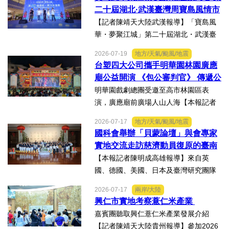
持，深感榮幸，也肩負更重大的責任，
二十屆湖北·武漢臺灣周寶島風情市
未來將秉持初心，做好黨與地...
集暨文化交流之夜在漢溫情上演
【記者陳靖天大陸武漢報導】「寶島風
華・夢聚江城」第二十屆湖北・武漢臺
灣周寶島風情市集暨文化交流之夜，7月
2026-07-19
地方/天氣/颱風/地震
16日晚上在武漢武商夢時代一樓中庭溫
台塑四大公司攜手明華園林園廣應
情上演，歌聲文脈聯結兩地，這場融美
廟公益開演 《包公審判官》 傳遞公
食、文創、歌舞、匠人分享...
義與自省精神
明華園戲劇總團受邀至高市林園區表
演，廣應廟前廣場人山人海【本報記者
陳明成高雄報導】台塑、南亞、台化及
2026-07-17
地方/天氣/颱風/地震
台塑石化等四大公司邀請由當家小生孫
國科會舉辦「貝蒙論壇」與會專家
翠鳳領軍的明華園戲劇總團，周末晚在
實地交流走訪慈濟動員復原的臺南
高雄市林園區廣應廟公益演...
楠西地震及丹娜絲風災區
【本報記者陳明成高雄報導】來自英
國、德國、美國、日本及臺灣研究團隊
及國際評審專家所參與為期四天，由國
2026-07-17
兩岸/大陸
科會舉辦的「貝蒙論壇」，實地交流活
興仁市實地考察薏仁米產業
動走訪臺南楠西地震及丹娜絲風災區，
嘉賓團聽取興仁薏仁米產業發展介紹
慈濟動員資金與萬人次的復原...
【記者陳靖天大陸貴州報導】參加2026