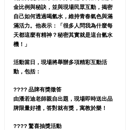
選舉/民調
金比例與秘訣，並與現場民眾互動，揭密
自己如何透過喝氫水，維持青春氣色與滿
觀光旅遊
滿活力。他表示：「很多人問我為什麼每
天都這麼有精神？秘密其實就是這台氫水
生物科技
機！」
出版（影音/圖書/雜誌）
活動當日，現場將舉辦多項精彩互動活
發明/專利
動，包括：
文化資產/文物保護
????
品牌有獎徵答
由潘若迪老師親自出題，現場即時送出品
旅館/民宿
牌限量好禮，答對就有獎，寓教於樂！
能源
????
驚喜抽獎活動