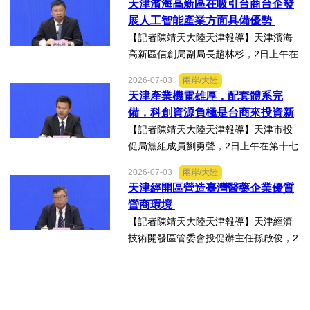
天津濱海高新區在吸引台商台企發
8年至今已成功舉辦16屆，津台會已成為
展人工智能產業方面具備優勢
兩岸重要的經貿交流合...
【記者陳靖天大陸天津報導】天津濱海
高新區信創局副局長趙林杉，2日上午在
第十七屆津台投資合作洽談會新聞發佈
2026-07-03
兩岸/大陸
會上，針對吸引臺商臺企來津發展人工
天津產業機電雄厚，配套體系完
智能產業方面具備優勢表示，高新區作
備，科創資源負極是台商來投資新
為國家自主創新示範區，也...
業的理想沃土
【記者陳靖天大陸天津報導】天津市投
促局黨組成員劉勇聲，2日上午在第十七
屆津台投資合作洽談會新聞發佈會上回
2026-07-03
兩岸/大陸
答記者提問關於天津在產業發展方面有
天津經開區營造臺灣醫藥企業優質
哪些突出優勢，目前台資企業在天津的
營商環境
融合情況，未來還有哪些...
【記者陳靖天大陸天津報導】天津經濟
技術開發區管委會投促辦主任孫啟俊，2
日上午在第十七屆津台投資合作洽談會
新聞發佈會上，說明天津市作為北方生
物醫藥產業高地，天津經開區能為臺灣
醫藥大健康行業的創業者和...