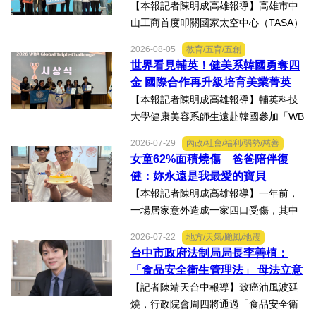
K組亞軍
【本報記者陳明成高雄報導】高雄市中
山工商首度叩關國家太空中心（TASA）
主辦的「2026第二屆台灣盃火箭競賽，
2026-08-05
教育/五育/五創
一路過關斬將，順利完成火箭發射，並
世界看見輔英！健美系韓國勇奪四
將全箭完整回收，勇奪高中學生1K組亞
金 國際合作再升級培育美業菁英
軍，表現亮眼。陳國清...
【本報記者陳明成高雄報導】輔英科技
大學健康美容系師生遠赴韓國參加「WB
AA第25屆世界美容藝術與設計國際大
2026-07-29
內政/社會/福利/弱勢/慈善
賽」及「2026WBAGlobalTripleChallen
女童62%面積燒傷 爸爸陪伴復
ge全球美學現場賽」，展現紮實專業實
健：妳永遠是我最愛的寶貝
力，師生聯手勇奪四金、...
【本報記者陳明成高雄報導】一年前，
一場居家意外造成一家四口受傷，其中
當時年僅四歲的女兒芸芸全身62%面積
2026-07-22
地方/天氣/颱風/地震
燒傷，在加護病房搶救超過兩個月，並
台中市政府法制局局長李善植：
歷經在陽光基金會近一年的漫長復復健
「食品安全衛生管理法」 母法立意
及陪伴下，芸芸將於八月重返...
良善但子法標準過於寬鬆、處罰欠
【記者陳靖天台中報導】致癌油風波延
缺嚇阻力、第一線缺乏足夠的人力
燒，行政院會周四將通過「食品安全衛