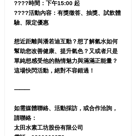
????
時間：下午
15:00
起
????
活動內容：有獎徵答、抽獎、試飲體
驗、限定優惠
想近距離與潘若迪互動？想了解氫水如何
幫助您改善健康、提升氣色？又或者只是
單純想感受他的熱情魅力與滿滿正能量？
這場快閃活動，絕對不容錯過！
⸻
如需媒體聯絡、活動採訪，或合作洽詢，
請聯絡：
太田水素工坊股份有限公司