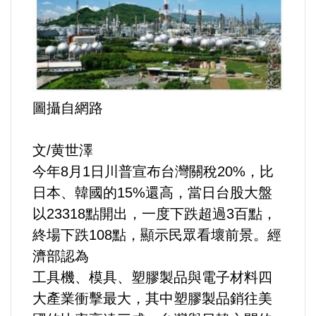
運動/體育/休閒/育樂
兩岸/大陸
寵物/動保
圖攝自網路
焦點
文/黄世澤
婦女/孩童
今年8月1日川普宣布台灣關稅20%，比
日本、韓國的15%還高，當日台股大盤
熱門
以23318點開出，一度下跌超過3百點，
終場下跌108點，顯示民眾看壞前景。經
健康/養生
濟部認為
工具機、模具、塑膠製品與電子材料四
命理/信仰/宗教/宮廟/教會
大產業衝擊最大，其中塑膠製品銷往美
演講/發表會/論壇/研討會