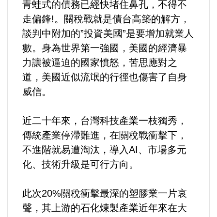
青蛙式的債務已經快堵住鼻孔，不得不
選舉/民調
走偏鋒!。關稅戰就是債台高築的解方，
談判中附加的”投資美國”是要增加就業人
觀光旅遊
數。身為世界第一強國，美國的經濟暴
力讓被逼迫的國家憤怒，苦思應對之
生物科技
道，美國近似流氓的行徑也傷害了自身
出版（影音/圖書/雜誌）
威信。
發明/專利
近二十年來，台灣科技產業一枝獨秀，
傳統產業停滯難進，在關稅戰衝擊下，
文化資產/文物保護
不進階就易遭淘汰，導入AI、市場多元
化、技術升級是可行方向。
旅館/民宿
此次20%關稅衝擊最深的塑膠業一片哀
能源
聲，其上游的石化煉製產業近年來在大