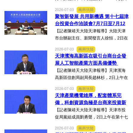
臺灣經貿交流合作懇談會「黔台生態食
2026-07-03
兩岸/大陸
品專項對接活動」於7月13日至16日舉
聚智新發展 共用新機遇 第十七屆津
行。近30名台商代表跨海而來，踏訪貴
台投資合作洽談會7月7日至7月12
州生態食品產業一線，...
日在天津舉辦
【記者陳靖天大陸天津報導】大陸天津
市台辦副主任、新聞發言人徐恒，2日在
第十七屆津台投資合作洽談會新聞發佈
2026-07-03
兩岸/大陸
會上表示，津台投資合作洽談會，從200
天津濱海高新區在吸引台商台企發
8年至今已成功舉辦16屆，津台會已成為
展人工智能產業方面具備優勢
兩岸重要的經貿交流合...
【記者陳靖天大陸天津報導】天津濱海
高新區信創局副局長趙林杉，2日上午在
第十七屆津台投資合作洽談會新聞發佈
2026-07-03
兩岸/大陸
會上，針對吸引臺商臺企來津發展人工
天津產業機電雄厚，配套體系完
智能產業方面具備優勢表示，高新區作
備，科創資源負極是台商來投資新
為國家自主創新示範區，也...
業的理想沃土
【記者陳靖天大陸天津報導】天津市投
促局黨組成員劉勇聲，2日上午在第十七
屆津台投資合作洽談會新聞發佈會上回
2026-07-03
兩岸/大陸
答記者提問關於天津在產業發展方面有