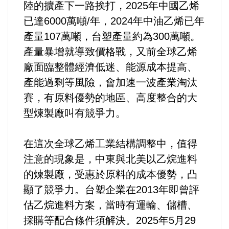
好人好事/人物介紹
陸的擴產下一路挨打，2025年中國乙烯
已達6000萬噸/年，2024年中油乙烯已年
產量107萬噸，台塑產量約為300萬噸。
產量暴增就導致價格戰，又前全球乙烯
廠面臨整體經濟低迷、能源成本提高、
產能過剩等風險，會加速一波產業淘汰
賽，有原料優勢的地區、高度整合的大
型煉製廠叫有競爭力。
在這次全球乙烯工業結構調整中，值得
注意的現象是，中東與北美以乙烷進料
的煉製廠，受惠於原料的成本優勢，凸
顯了競爭力。台塑企業在2013年即曾評
估乙烷進料方案，當時有運輸、儲槽、
採購等配合條件須解決。2025年5月29