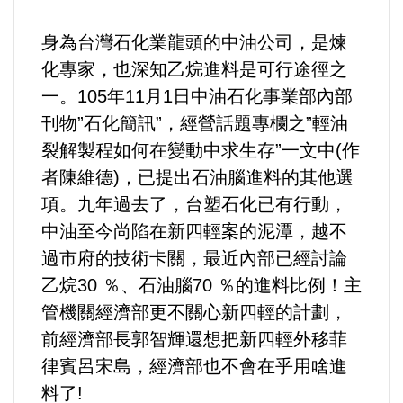
身為台灣石化業龍頭的中油公司，是煉
化專家，也深知乙烷進料是可行途徑之
一。105年11月1日中油石化事業部內部
刊物”石化簡訊”，經營話題專欄之”輕油
裂解製程如何在變動中求生存”一文中(作
者陳維德)，已提出石油腦進料的其他選
項。九年過去了，台塑石化已有行動，
中油至今尚陷在新四輕案的泥潭，越不
過市府的技術卡關，最近內部已經討論
乙烷30 ％、石油腦70 ％的進料比例！主
管機關經濟部更不關心新四輕的計劃，
前經濟部長郭智輝還想把新四輕外移菲
律賓呂宋島，經濟部也不會在乎用啥進
料了!