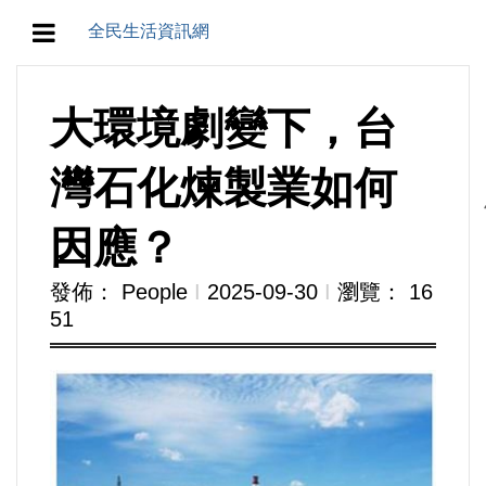
全民生活資訊網
地方/天氣/颱風/地震
大環境劇變下，台
教育/五育/五創
灣石化煉製業如何
人生/生存/生活
因應？
產業/經濟
發佈： People
Ι
2025-09-30
Ι
瀏覽： 16
51
政治/政黨
農業/技術/肥飼料/農藥/產銷
食品/衛生/醫療/照護