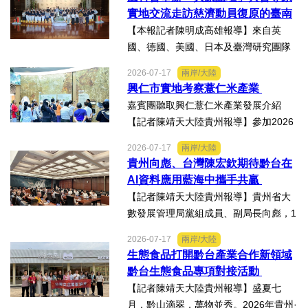
翠鳳領軍的明華園戲劇總團，周末晚在
實地交流走訪慈濟動員復原的臺南
高雄市林園區廣應廟公益演...
楠西地震及丹娜絲風災區
【本報記者陳明成高雄報導】來自英
國、德國、美國、日本及臺灣研究團隊
及國際評審專家所參與為期四天，由國
2026-07-17
兩岸/大陸
科會舉辦的「貝蒙論壇」，實地交流活
興仁市實地考察薏仁米產業
動走訪臺南楠西地震及丹娜絲風災區，
嘉賓團聽取興仁薏仁米產業發展介紹
慈濟動員資金與萬人次的復原...
【記者陳靖天大陸貴州報導】參加2026
貴州·臺灣經貿交流合作懇談會、黔台特
2026-07-17
兩岸/大陸
色產業助力鄉村振興對接會的臺灣嘉賓
貴州向彪、台灣陳宏欽期待黔台在
組團，7月15日，到興仁市實地考察，深
AI資料應用藍海中攜手共贏
入調研興仁薏仁米...
【記者陳靖天大陸貴州報導】貴州省大
數發展管理局黨組成員、副局長向彪，1
4日，在2026年貴州・臺灣經貿交流合
2026-07-17
兩岸/大陸
作懇談會黔台大數據與人工智能產業對
生態食品打開黔台產業合作新領域
接會上表示，召開黔台大數據與人工智
黔台生態食品專項對接活動
能產業對接會，旨在搭建兩...
【記者陳靖天大陸貴州報導】盛夏七
月，黔山滴翠，萬物並秀。2026年貴州·