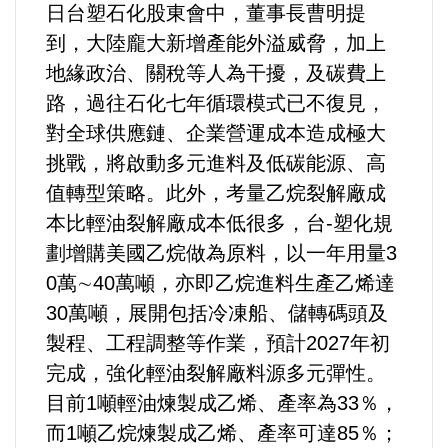
日台塑石化股東會中，董事長曹明提
到，大陸龐大新增產能外溢威脅，加上
地緣政治、關稅等人為干擾，及碳費上
路，過往石化七年循環模式已不復見，
對全球供應鏈、企業營運成本造成極大
挑戰，將啟動多元進料及低碳能源、高
值轉型策略。此外，考量乙烷裂解廠成
本比輕油裂解廠成本低很多，台-塑化規
劃增購美國乙烷做為原料，以一年用量3
0萬∼40萬噸，亦即乙烷進料生產乙烯達
30萬噸，展開包括冷凍船、儲轉碼頭及
製程、工程調整等作業，預計2027年初
完成，強化輕油裂解廠料源多元彈性。
目前1噸輕油煉製成乙烯、產率為33％，
而1噸乙烷煉製成乙烯、產率可達85％；