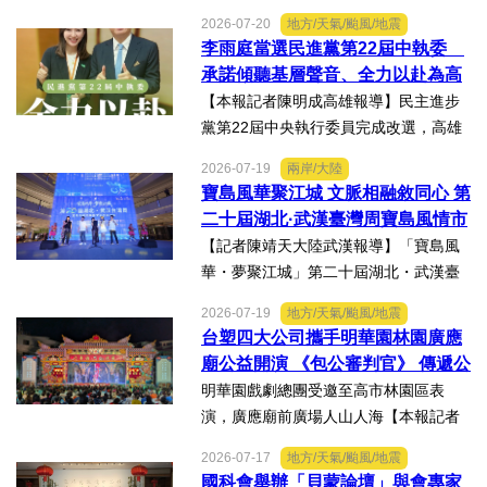
北南港展覽館盛大登場，輔英科技大學
2026-07-20
地方/天氣/颱風/地震
研發長葉耀宗率團隊以「健康一體．精
李雨庭當選民進黨第22屆中執委
準未來」為主題參展，展現產學合作夥
承諾傾聽基層聲音、全力以赴為高
伴展示精準健康、生物科...
雄與台灣努力
【本報記者陳明成高雄報導】民主進步
黨第22屆中央執行委員完成改選，高雄
市議員李雨庭順利當選中執委。李雨庭
2026-07-19
兩岸/大陸
表示，能夠獲得黨內同志的肯定與支
寶島風華聚江城 文脈相融敘同心 第
持，深感榮幸，也肩負更重大的責任，
二十屆湖北·武漢臺灣周寶島風情市
未來將秉持初心，做好黨與地...
集暨文化交流之夜在漢溫情上演
【記者陳靖天大陸武漢報導】「寶島風
華・夢聚江城」第二十屆湖北・武漢臺
灣周寶島風情市集暨文化交流之夜，7月
2026-07-19
地方/天氣/颱風/地震
16日晚上在武漢武商夢時代一樓中庭溫
台塑四大公司攜手明華園林園廣應
情上演，歌聲文脈聯結兩地，這場融美
廟公益開演 《包公審判官》 傳遞公
食、文創、歌舞、匠人分享...
義與自省精神
明華園戲劇總團受邀至高市林園區表
演，廣應廟前廣場人山人海【本報記者
陳明成高雄報導】台塑、南亞、台化及
2026-07-17
地方/天氣/颱風/地震
台塑石化等四大公司邀請由當家小生孫
國科會舉辦「貝蒙論壇」與會專家