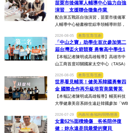
苗栗市後備軍人輔導中心協力自強
區、大安區等後備軍人輔導中心全力投
演習 支援聯合徵集作業
入支援任務，設置服務台協助...
配合第五戰區自強演習，苗栗市後備軍
人輔導中心秘書柳世綜率領輔導幹部，
協力苗栗縣政府聯合徵集場開設及徵購
2026-08-05
教育/五育/五創
徵用作業演練。【記者陳明成台中報
「中山之寶」助學生首次參加第二
導】為驗證全民防衛動員機制，苗栗市
屆台灣盃火箭競賽 勇奪高中學生1
後備軍人輔導中心配合第五...
K組亞軍
【本報記者陳明成高雄報導】高雄市中
山工商首度叩關國家太空中心（TASA）
主辦的「2026第二屆台灣盃火箭競賽，
2026-08-05
教育/五育/五創
一路過關斬將，順利完成火箭發射，並
世界看見輔英！健美系韓國勇奪四
將全箭完整回收，勇奪高中學生1K組亞
金 國際合作再升級培育美業菁英
軍，表現亮眼。陳國清...
【本報記者陳明成高雄報導】輔英科技
大學健康美容系師生遠赴韓國參加「WB
AA第25屆世界美容藝術與設計國際大
2026-07-29
內政/社會/福利/弱勢/慈善
賽」及「2026WBAGlobalTripleChallen
女童62%面積燒傷 爸爸陪伴復
ge全球美學現場賽」，展現紮實專業實
健：妳永遠是我最愛的寶貝
力，師生聯手勇奪四金、...