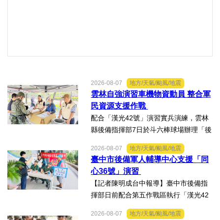
2026-08-07
地方/天氣/颱風/地震
雲林自強演習車機物資動員 整合軍
民資源支援作戰
配合「漢光42號」演習實兵演練，雲林
縣後備指揮部7日於斗六棒球場辦理「後
備部隊車機及物資動員暨軍事運輸及物
2026-08-07
地方/天氣/颱風/地震
資接收作業－自強演習」。【記者陳明
臺中市後備軍人輔導中心支援「同
成台中報導】配合「漢光42號」演習實
心36號」演習
兵演練，雲林縣後備指揮...
【記者陳明成台中報導】臺中市後備指
揮部日前配合第五作戰區執行「漢光42
號演習」協力部隊，實施「同心36號」
2026-08-07
地方/天氣/颱風/地震
教育召集作業，臺中市外埔區、清水