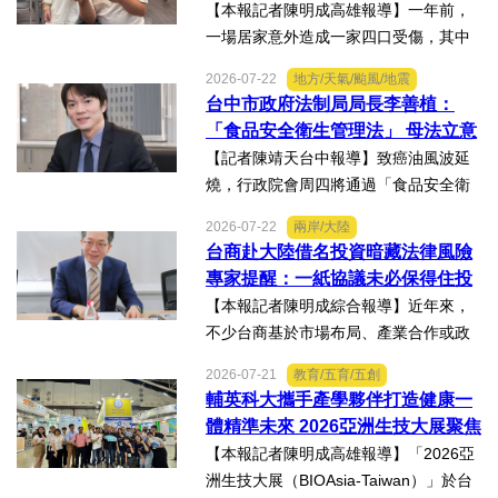
【本報記者陳明成高雄報導】一年前，
一場居家意外造成一家四口受傷，其中
當時年僅四歲的女兒芸芸全身62%面積
2026-07-22
地方/天氣/颱風/地震
燒傷，在加護病房搶救超過兩個月，並
台中市政府法制局局長李善植：
歷經在陽光基金會近一年的漫長復復健
「食品安全衛生管理法」 母法立意
及陪伴下，芸芸將於八月重返...
良善但子法標準過於寬鬆、處罰欠
【記者陳靖天台中報導】致癌油風波延
缺嚇阻力、第一線缺乏足夠的人力
燒，行政院會周四將通過「食品安全衛
與資源 三級管理終將淪為紙上談兵
生管理法」修法。行政院長卓榮泰20日
2026-07-22
兩岸/大陸
說明十大修法重點，其中增訂地方主管
台商赴大陸借名投資暗藏法律風險
機關風險導向查核機制、強化業者異常
專家提醒：一紙協議未必保得住投
通報責任及加重通報不實處...
資權益
【本報記者陳明成綜合報導】近年來，
不少台商基於市場布局、產業合作或政
策因素，選擇透過隱名投資方式中國大
2026-07-21
教育/五育/五創
陸。然而，看似便利的投資模式，卻可
輔英科大攜手產學夥伴打造健康一
能隱藏股權歸屬、投資收益、經營控制
體精準未來 2026亞洲生技大展聚焦
權及法律責任等風險，一旦...
精準健康創新實力
【本報記者陳明成高雄報導】「2026亞
洲生技大展（BIOAsia-Taiwan）」於台