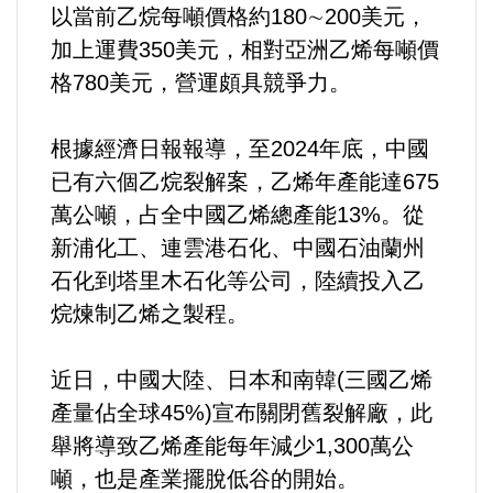
以當前乙烷每噸價格約180∼200美元，
加上運費350美元，相對亞洲乙烯每噸價
格780美元，營運頗具競爭力。
根據經濟日報報導，至2024年底，中國
已有六個乙烷裂解案，乙烯年產能達675
萬公噸，占全中國乙烯總產能13%。從
新浦化工、連雲港石化、中國石油蘭州
石化到塔里木石化等公司，陸續投入乙
烷煉制乙烯之製程。
近日，中國大陸、日本和南韓(三國乙烯
產量佔全球45%)宣布關閉舊裂解廠，此
舉將導致乙烯產能每年減少1,300萬公
噸，也是產業擺脫低谷的開始。