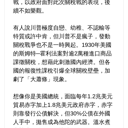
戰，以政府面對此次關稅戰的表現，後
續不如樂觀。
法制/司法/監督
防災/救災
有人說川普極度自戀、幼稚、不認輸等
特質或許中肯，但川普不是瘋子，發動
考試/監察
關稅戰爭也不是一時興起。1930年美國
的斯姆特─霍利法案對逾2萬種進口商品
國安/國防/外交
課徵關稅，想藉此刺激國內經濟。但各
國的報復性課稅引爆全球關稅壁壘，加
綠能
劇了「大蕭條」現象。
自然/地理/景觀/地球
想像你是美國總統，面臨每年1.2兆美元
都市發展與都市建設
貿易赤字加上1.8兆美元政府赤字，赤字
則靠發行公債解決，但30%公債在外國
財務金融/稅制改革
人手中，拋售成為他陀的武器。溫水煮