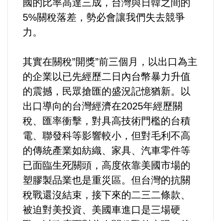
國的比率高達三成，台灣與日韓之間的
5%關稅落差，勢必會讓我們失去競爭
內政/社會/福利/弱勢/慈善
力。
國際/全球
其實在關稅”開獎”前三個月，以出口為主
的企業以已先經歷二日內台幣暴力升值
環境/資源/能源
的震撼，民眾搶匯的盛況記憶猶新。以
出口導向的台灣經濟在2025年經歷關
交通運輸
稅、匯率衝擊，對具高技術門檻的台積
中美台
電、聯發科等影響較小，但對毛利不高
的傳統產業如紡織、家具、汽車零件等
正能量
已面臨生死關頭，高度依靠美國市場的
塑膠製品業也是重災區。但台灣的抗關
餐飲美食
稅戰還沒結束，接下來的二三二條款、
被迫對美投資、美國車進口是三場硬
蔬/素食