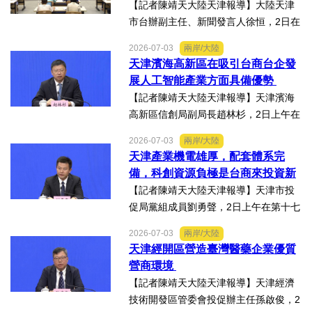
日在天津舉辦
【記者陳靖天大陸天津報導】大陸天津
市台辦副主任、新聞發言人徐恒，2日在
第十七屆津台投資合作洽談會新聞發佈
2026-07-03
兩岸/大陸
會上表示，津台投資合作洽談會，從200
天津濱海高新區在吸引台商台企發
8年至今已成功舉辦16屆，津台會已成為
展人工智能產業方面具備優勢
兩岸重要的經貿交流合...
【記者陳靖天大陸天津報導】天津濱海
高新區信創局副局長趙林杉，2日上午在
第十七屆津台投資合作洽談會新聞發佈
2026-07-03
兩岸/大陸
會上，針對吸引臺商臺企來津發展人工
天津產業機電雄厚，配套體系完
智能產業方面具備優勢表示，高新區作
備，科創資源負極是台商來投資新
為國家自主創新示範區，也...
業的理想沃土
【記者陳靖天大陸天津報導】天津市投
促局黨組成員劉勇聲，2日上午在第十七
屆津台投資合作洽談會新聞發佈會上回
2026-07-03
兩岸/大陸
答記者提問關於天津在產業發展方面有
天津經開區營造臺灣醫藥企業優質
哪些突出優勢，目前台資企業在天津的
營商環境
融合情況，未來還有哪些...
【記者陳靖天大陸天津報導】天津經濟
技術開發區管委會投促辦主任孫啟俊，2