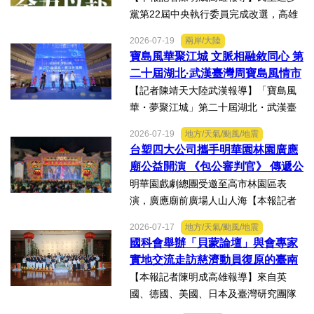
黨第22屆中央執行委員完成改選，高雄
市議員李雨庭順利當選中執委。李雨庭
2026-07-19
兩岸/大陸
表示，能夠獲得黨內同志的肯定與支
寶島風華聚江城 文脈相融敘同心 第
持，深感榮幸，也肩負更重大的責任，
二十屆湖北·武漢臺灣周寶島風情市
未來將秉持初心，做好黨與地...
集暨文化交流之夜在漢溫情上演
【記者陳靖天大陸武漢報導】「寶島風
華・夢聚江城」第二十屆湖北・武漢臺
灣周寶島風情市集暨文化交流之夜，7月
2026-07-19
地方/天氣/颱風/地震
16日晚上在武漢武商夢時代一樓中庭溫
台塑四大公司攜手明華園林園廣應
情上演，歌聲文脈聯結兩地，這場融美
廟公益開演 《包公審判官》 傳遞公
食、文創、歌舞、匠人分享...
義與自省精神
明華園戲劇總團受邀至高市林園區表
演，廣應廟前廣場人山人海【本報記者
陳明成高雄報導】台塑、南亞、台化及
2026-07-17
地方/天氣/颱風/地震
台塑石化等四大公司邀請由當家小生孫
國科會舉辦「貝蒙論壇」與會專家
翠鳳領軍的明華園戲劇總團，周末晚在
實地交流走訪慈濟動員復原的臺南
高雄市林園區廣應廟公益演...
楠西地震及丹娜絲風災區
【本報記者陳明成高雄報導】來自英
國、德國、美國、日本及臺灣研究團隊
及國際評審專家所參與為期四天，由國