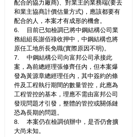
配合的協力廠商)、對業主的業務端(要去
和業主協商計價估量方式)，應該都要有
配合的人，本案才有成形的機會。
6. 目前已知檢調已將中鋼結構公司業
務組組長謝佰祿收押中，中鋼結構也將
原任工地所長免職(實際原因不明)。
7. 中鋼結構公司向富邦公司承接此
案，為前總經理張修齊任內，但本案爆
發為黃源章總經理任內，其中簽約的條
件及工程執行期間的數量管控，此應為
工程管控的基本，理應不需由富邦公司
發現問題才引發，整體的管控或關係鏈
恐為長期的問題。
8. 本案仍在檢調偵辦中，是否仍會擴
大尚未知。