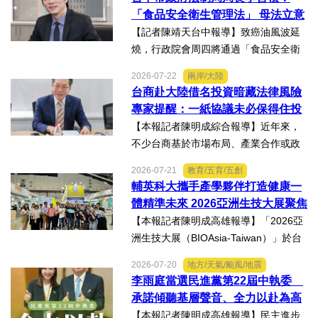
歷經在陽光基金會近一年的漫長復復健
「食品安全衛生管理法」 母法立意
及陪伴下，芸芸將於八月重返...
良善但子法標準過於寬鬆、處罰欠
【記者陳靖天台中報導】致癌油風波延
缺嚇阻力、第一線缺乏足夠的人力
燒，行政院會周四將通過「食品安全衛
與資源 三級管理終將淪為紙上談兵
生管理法」修法。行政院長卓榮泰20日
2026-07-22
兩岸/大陸
說明十大修法重點，其中增訂地方主管
台商赴大陸借名投資暗藏法律風險
機關風險導向查核機制、強化業者異常
專家提醒：一紙協議未必保得住投
通報責任及加重通報不實處...
資權益
【本報記者陳明成綜合報導】近年來，
不少台商基於市場布局、產業合作或政
策因素，選擇透過隱名投資方式中國大
2026-07-21
教育/五育/五創
陸。然而，看似便利的投資模式，卻可
輔英科大攜手產學夥伴打造健康一
能隱藏股權歸屬、投資收益、經營控制
體精準未來 2026亞洲生技大展聚焦
權及法律責任等風險，一旦...
精準健康創新實力
【本報記者陳明成高雄報導】「2026亞
洲生技大展（BIOAsia-Taiwan）」於台
北南港展覽館盛大登場，輔英科技大學
2026-07-20
地方/天氣/颱風/地震
研發長葉耀宗率團隊以「健康一體．精
李雨庭當選民進黨第22屆中執委
準未來」為主題參展，展現產學合作夥
承諾傾聽基層聲音、全力以赴為高
伴展示精準健康、生物科...
雄與台灣努力
【本報記者陳明成高雄報導】民主進步