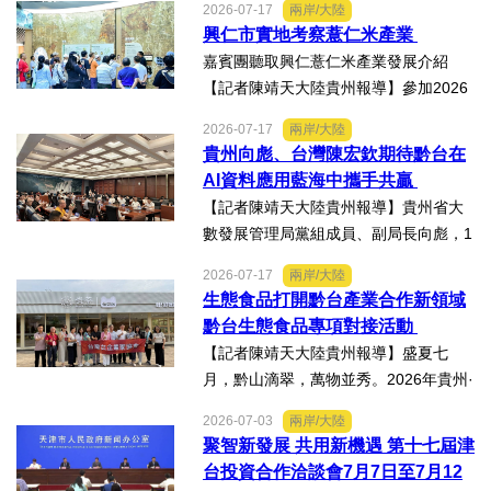
2026-07-17
兩岸/大陸
科會舉辦的「貝蒙論壇」，實地交流活
興仁市實地考察薏仁米產業
動走訪臺南楠西地震及丹娜絲風災區，
嘉賓團聽取興仁薏仁米產業發展介紹
慈濟動員資金與萬人次的復原...
【記者陳靖天大陸貴州報導】參加2026
貴州·臺灣經貿交流合作懇談會、黔台特
2026-07-17
兩岸/大陸
色產業助力鄉村振興對接會的臺灣嘉賓
貴州向彪、台灣陳宏欽期待黔台在
組團，7月15日，到興仁市實地考察，深
AI資料應用藍海中攜手共贏
入調研興仁薏仁米...
【記者陳靖天大陸貴州報導】貴州省大
數發展管理局黨組成員、副局長向彪，1
4日，在2026年貴州・臺灣經貿交流合
2026-07-17
兩岸/大陸
作懇談會黔台大數據與人工智能產業對
生態食品打開黔台產業合作新領域
接會上表示，召開黔台大數據與人工智
黔台生態食品專項對接活動
能產業對接會，旨在搭建兩...
【記者陳靖天大陸貴州報導】盛夏七
月，黔山滴翠，萬物並秀。2026年貴州·
臺灣經貿交流合作懇談會「黔台生態食
2026-07-03
兩岸/大陸
品專項對接活動」於7月13日至16日舉
聚智新發展 共用新機遇 第十七屆津
行。近30名台商代表跨海而來，踏訪貴
台投資合作洽談會7月7日至7月12
州生態食品產業一線，...