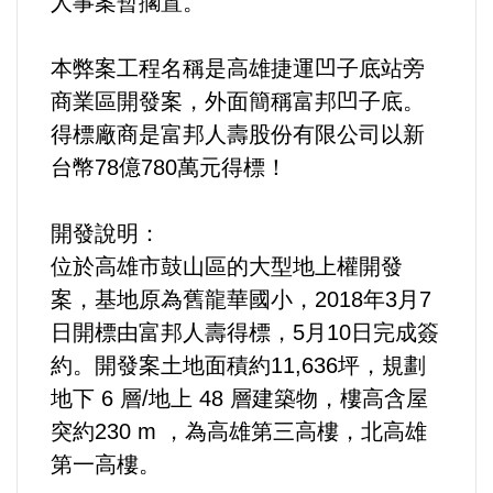
人事案暫擱置。
法制/司法/監督
本弊案工程名稱是高雄捷運凹子底站旁
商業區開發案，外面簡稱富邦凹子底。
防災/救災
得標廠商是富邦人壽股份有限公司以新
考試/監察
台幣78億780萬元得標！
國安/國防/外交
開發說明：
位於高雄市鼓山區的大型地上權開發
綠能
案，基地原為舊龍華國小，2018年3月7
日開標由富邦人壽得標，5月10日完成簽
自然/地理/景觀/地球
約。開發案土地面積約11,636坪，規劃
地下 6 層/地上 48 層建築物，樓高含屋
都市發展與都市建設
突約230 m ，為高雄第三高樓，北高雄
財務金融/稅制改革
第一高樓。