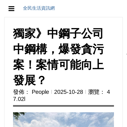
全民生活資訊網
地方/天氣/颱風/地震
獨家》中鋼子公司
教育/五育/五創
中鋼構，爆發貪污
人生/生存/生活
案！案情可能向上
產業/經濟
發展？
政治/政黨
發佈： People
Ι
2025-10-28
Ι
瀏覽： 4
7.02l
農業/技術/肥飼料/農藥/產銷
食品/衛生/醫療/照護