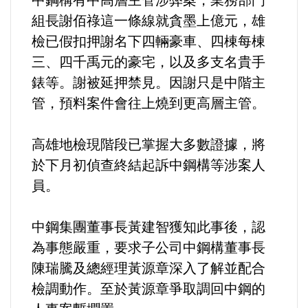
中鋼構有中高層主管涉弊案，業務部門
組長謝佰祿這一條線就貪墨上億元，雄
內政/社會/福利/弱勢/慈善
檢已假扣押謝名下四輛豪車、四棟每棟
三、四千禹元的豪宅，以及多支名貴手
國際/全球
錶等。謝被延押禁見。因謝只是中階主
管，預料案件會往上燒到更高層主管。
環境/資源/能源
高雄地檢現階段已掌握大多數證據，將
交通運輸
於下月初偵查終結起訴中鋼構等涉案人
員。
中美台
正能量
中鋼集團董事長黃建智獲知此事後，認
為事態嚴重，要求子公司中鋼構董事長
餐飲美食
陳瑞騰及總經理黃源章深入了解並配合
檢調動作。至於黃源章爭取調回中鋼的
蔬/素食