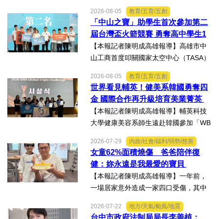
協力苗栗縣政府聯合徵集場開設及徵購
2026-08-05
教育/五育/五創
徵用作業演練。【記者陳明成台中報
「中山之寶」助學生首次參加第二
導】為驗證全民防衛動員機制，苗栗市
屆台灣盃火箭競賽 勇奪高中學生1
後備軍人輔導中心配合第五...
K組亞軍
【本報記者陳明成高雄報導】高雄市中
山工商首度叩關國家太空中心（TASA）
主辦的「2026第二屆台灣盃火箭競賽，
2026-08-05
教育/五育/五創
一路過關斬將，順利完成火箭發射，並
世界看見輔英！健美系韓國勇奪四
將全箭完整回收，勇奪高中學生1K組亞
金 國際合作再升級培育美業菁英
軍，表現亮眼。陳國清...
【本報記者陳明成高雄報導】輔英科技
大學健康美容系師生遠赴韓國參加「WB
AA第25屆世界美容藝術與設計國際大
2026-07-29
內政/社會/福利/弱勢/慈善
賽」及「2026WBAGlobalTripleChallen
女童62%面積燒傷 爸爸陪伴復
ge全球美學現場賽」，展現紮實專業實
健：妳永遠是我最愛的寶貝
力，師生聯手勇奪四金、...
【本報記者陳明成高雄報導】一年前，
一場居家意外造成一家四口受傷，其中
當時年僅四歲的女兒芸芸全身62%面積
2026-07-22
地方/天氣/颱風/地震
燒傷，在加護病房搶救超過兩個月，並
台中市政府法制局局長李善植：