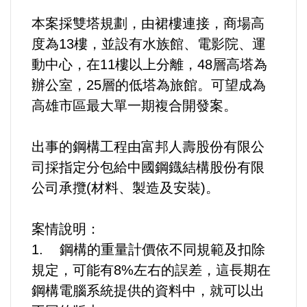
選舉/民調
本案採雙塔規劃，由裙樓連接，商場高
度為13樓，並設有水族館、電影院、運
觀光旅遊
動中心，在11樓以上分離，48層高塔為
辦公室，25層的低塔為旅館。可望成為
生物科技
高雄市區最大單一期複合開發案。
出版（影音/圖書/雜誌）
出事的鋼構工程由富邦人壽股份有限公
發明/專利
司採指定分包給中國鋼鐡結構股份有限
公司承攬(材料、製造及安裝)。
文化資產/文物保護
案情說明：
旅館/民宿
1. 鋼構的重量計價依不同規範及扣除
規定，可能有8%左右的誤差，這長期在
能源
鋼構電腦系統提供的資料中，就可以出