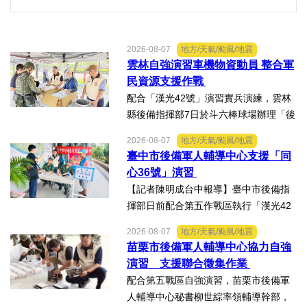
2026-08-07
地方/天氣/颱風/地震
雲林自強演習車機物資動員 整合軍
民資源支援作戰
配合「漢光42號」演習實兵演練，雲林
縣後備指揮部7日於斗六棒球場辦理「後
備部隊車機及物資動員暨軍事運輸及物
2026-08-07
地方/天氣/颱風/地震
資接收作業－自強演習」。【記者陳明
臺中市後備軍人輔導中心支援「同
成台中報導】配合「漢光42號」演習實
心36號」演習
兵演練，雲林縣後備指揮...
【記者陳明成台中報導】臺中市後備指
揮部日前配合第五作戰區執行「漢光42
號演習」協力部隊，實施「同心36號」
2026-08-07
地方/天氣/颱風/地震
教育召集作業，臺中市外埔區、清水
苗栗市後備軍人輔導中心協力自強
區、大安區等後備軍人輔導中心全力投
演習 支援聯合徵集作業
入支援任務，設置服務台協助...
配合第五戰區自強演習，苗栗市後備軍
人輔導中心秘書柳世綜率領輔導幹部，