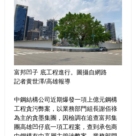
運動/體育/休閒/育樂
兩岸/大陸
寵物/動保
焦點
婦女/孩童
富邦凹子 底工程進行。圖攝自網路
記者黄世澤/高雄報導
熱門
中鋼結構公司近期爆發一項上億元鋼構
健康/養生
工程貪污弊案，以業務部門組長謝佰祿
為主的貪墨集團，因檢調在追查富邦集
命理/信仰/宗教/宮廟/教會
團高雄凹仔底一項工程案，查到承包商
演講/發表會/論壇/研討會