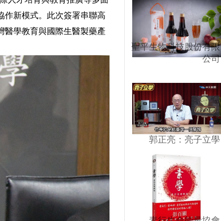
協作新模式。此次簽署串聯高
灣醫學教育與國際生醫製藥產
聖平生物科技股份有限
公司
郭正亮：亮子立學
素行生命能量協會