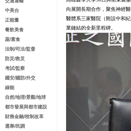
交通運輸
向展開長期合作，聚焦神經醫
中美台
醫體系三家醫院（附設中和紀
正能量
業鏈結的全新里程碑。
餐飲美食
蔬/素食
法制/司法/監督
防災/救災
考試/監察
國安/國防/外交
綠能
自然/地理/景觀/地球
都市發展與都市建設
財務金融/稅制改革
選舉/民調