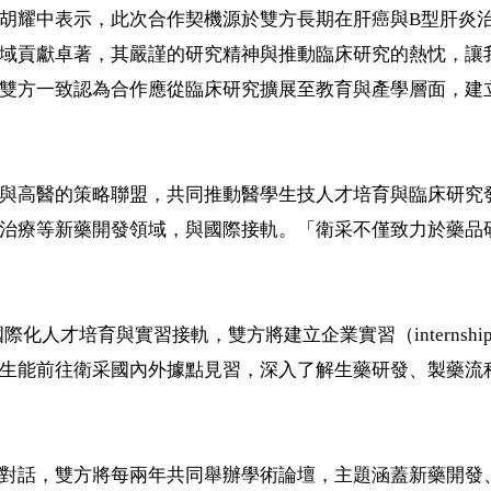
胡耀中表示，此次合作契機源於雙方長期在肝癌與B型肝炎
域貢獻卓著，其嚴謹的研究精神與推動臨床研究的熱忱，讓
雙方一致認為合作應從臨床研究擴展至教育與產學層面，建
與高醫的策略聯盟，共同推動醫學生技人才培育與臨床研究
治療等新藥開發領域，與國際接軌。「衛采不僅致力於藥品
際化人才培育與實習接軌，雙方將建立企業實習（internsh
生能前往衛采國內外據點見習，深入了解生藥研發、製藥流
對話，雙方將每兩年共同舉辦學術論壇，主題涵蓋新藥開發、