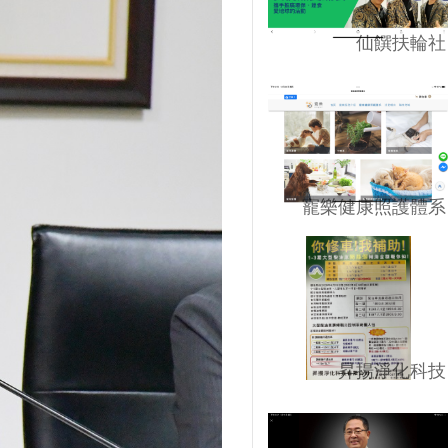
仙饌扶輪社
寵樂健康照護體系
昇揚淨化科技