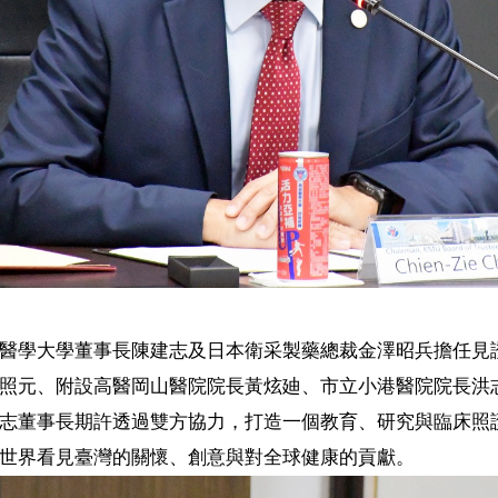
醫學大學董事長陳建志及
日本衛采製藥總裁金澤昭兵
擔任見
照元、附設高醫岡山醫院院長黃炫廸、市立小港醫院院長洪
志董事長期許透過雙方協力，打造一個教育、研究與臨床照
世界看見臺灣的關懷、創意與對全球健康的貢獻。