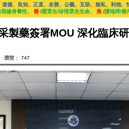
、道德、良知、正直、友善、公義、互助、無私、利他、
自我修身養性、
善 /
愛眾生/珍惜眾生生命、
美 /
護地球/善
采製藥簽署MOU 深化臨床
Ι
瀏覽： 747