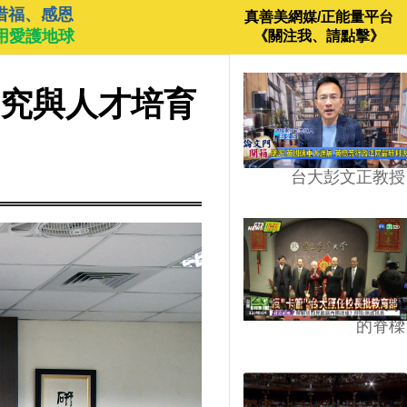
惜福、感恩
真善美網媒/正能量平台
用愛護地球
《關注我、請點擊》
研究與人才培育
台大彭文正教授
台學版的54/64》大學
的脊樑