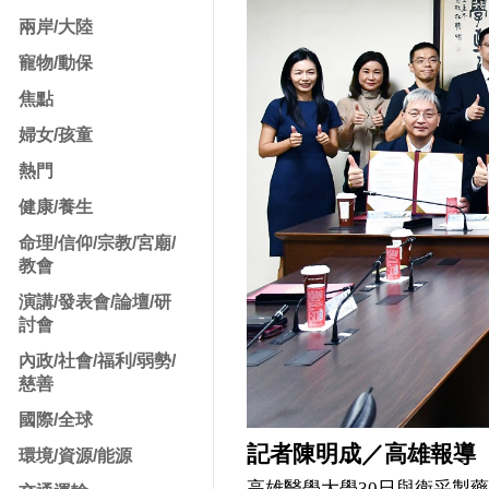
兩岸/大陸
寵物/動保
焦點
婦女/孩童
熱門
健康/養生
命理/信仰/宗教/宮廟/
教會
演講/發表會/論壇/研
討會
內政/社會/福利/弱勢/
慈善
國際/全球
記者陳明成／高雄報導
環境/資源/能源
高雄醫學大學30日與衛采製