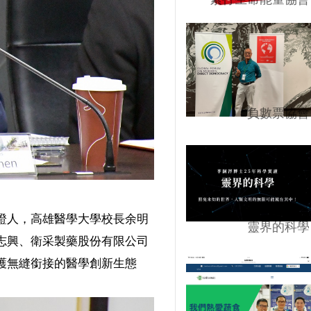
負數票協會
證人，高雄醫學大學校長余明
靈界的科學
志興、衛采製藥股份有限公司
護無縫銜接的醫學創新生態