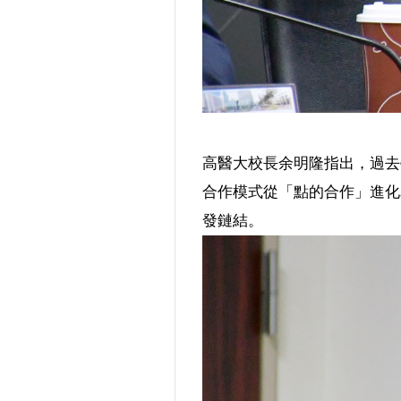
高醫大校長余明隆指出，過去
合作模式從「點的合作」進化
發鏈結。