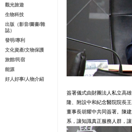
觀光旅遊
生物科技
出版（影音/圖書/雜
誌）
發明/專利
文化資產/文物保護
旅館/民宿
能源
好人好事/人物介紹
簽署儀式由財團法人私立高雄
隆、附設中和紀念醫院院長王
董事長胡耀中共同簽署。陳建
系，讓知識真正服務人群，讓