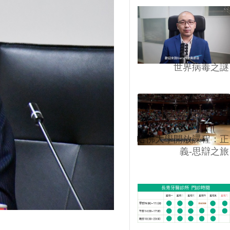
世界病毒之謎
哈佛大學開放課程：正
義-思辯之旅