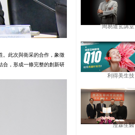
周易道玄講堂
性。此次與衛采的合作，象徵
結合，形成一條完整的創新研
利得美生技
澄霖生醫