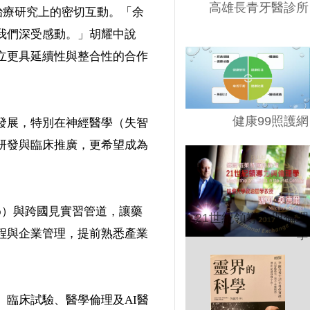
高雄長青牙醫診所
治療研究上的密切互動。「余
我們深受感動。」胡耀中說
立更具延續性與整合性的合作
健康99照護網
發展，特別在神經醫學（失智
研發與臨床推廣，更希望成為
ip）與跨國見實習管道，讓藥
21世紀領導力與倫理
程與企業管理，提前熟悉產業
學
臨床試驗、醫學倫理及AI醫