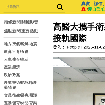
真實、誠信
真 /
愛自己/
頭條新聞
關鍵影音
高醫大攜手衛
焦點新聞
重要活動
接軌國際
地方/天氣/颱風/地震
發佈： People
Ι
2025-11-02
教育/五育/五創
人生/生存/生活
產業/經濟
政治/政黨
農業/技術/肥飼料/農
藥/產銷
食品/衛生/醫療/照護
運動/體育/休閒/育樂