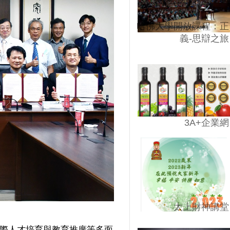
哈佛大學開放課程：正
義-思辯之旅
3A+企業網
太上財神講堂
國際人才培育與教育推廣等多面