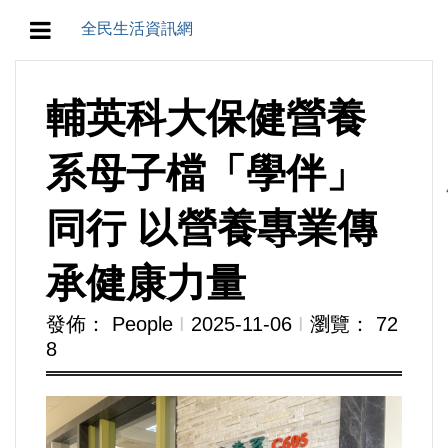
全民生活資訊網
地方/天氣/颱風/地震
輔英科大保健營養
教育/五育/五創
系母子檔「學伴」
人生/生存/生活
同行 以營養專業傳
產業/經濟
承健康力量
政治/政黨
發佈： People
Ι
2025-11-06
Ι
瀏覽： 72
8
農業/技術/肥飼料/農藥/產銷
食品/衛生/醫療/照護