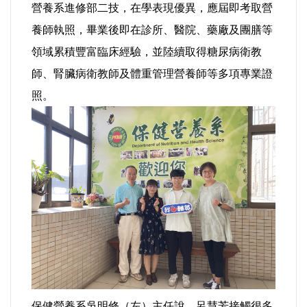
營養系進修部二技，在學表現優異，應屆即考取營
法制/司法/監督
養師執照，畢業後即在診所、醫院、藥廠及團膳等
領域累積豐富臨床經驗，並陸續取得糖尿病衛教
防災/救災
師、腎臟病衛教師及體重管理營養師等多項專業證
照。
考試/監察
國安/國防/外交
綠能
自然/地理/景觀/地球
都市發展與都市建設
財務金融/稅制改革
保健營養系吳明修（左）主任說，呂慧芳接觸很多