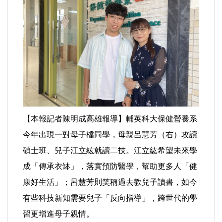
運動/體育/休閒/育樂
兩岸/大陸
寵物/動保
焦點
婦女/孩童
【本報記者陳明成高雄報導】輔英科大保健營養系
今年出現一對母子檔同學，母親呂慧芳（右）攻讀
熱門
碩士班、兒子江立紘就讀二技。江立紘希望未來學
成「傳承衣缽」，落實預防醫學，幫助更多人「健
健康/養生
康好生活」；呂慧芳則笑稱過去教兒子讀書，如今
命理/信仰/宗教/宮廟/教會
有些科技新知需要兒子「反向指導」，跨世代的學
習更增進母子親情。
演講/發表會/論壇/研討會