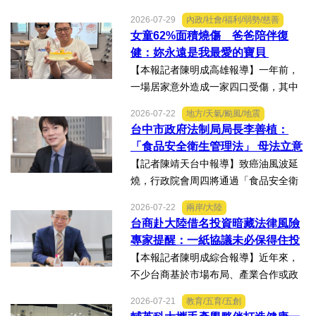
AA第25屆世界美容藝術與設計國際大
2026-07-29
內政/社會/福利/弱勢/慈善
賽」及「2026WBAGlobalTripleChallen
女童62%面積燒傷 爸爸陪伴復
ge全球美學現場賽」，展現紮實專業實
健：妳永遠是我最愛的寶貝
力，師生聯手勇奪四金、...
【本報記者陳明成高雄報導】一年前，
一場居家意外造成一家四口受傷，其中
當時年僅四歲的女兒芸芸全身62%面積
2026-07-22
地方/天氣/颱風/地震
燒傷，在加護病房搶救超過兩個月，並
台中市政府法制局局長李善植：
歷經在陽光基金會近一年的漫長復復健
「食品安全衛生管理法」 母法立意
及陪伴下，芸芸將於八月重返...
良善但子法標準過於寬鬆、處罰欠
【記者陳靖天台中報導】致癌油風波延
缺嚇阻力、第一線缺乏足夠的人力
燒，行政院會周四將通過「食品安全衛
與資源 三級管理終將淪為紙上談兵
生管理法」修法。行政院長卓榮泰20日
2026-07-22
兩岸/大陸
說明十大修法重點，其中增訂地方主管
台商赴大陸借名投資暗藏法律風險
機關風險導向查核機制、強化業者異常
專家提醒：一紙協議未必保得住投
通報責任及加重通報不實處...
資權益
【本報記者陳明成綜合報導】近年來，
不少台商基於市場布局、產業合作或政
策因素，選擇透過隱名投資方式中國大
2026-07-21
教育/五育/五創
陸。然而，看似便利的投資模式，卻可