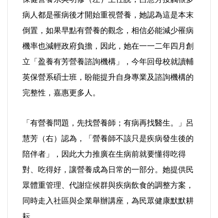
選舉/民調
病人都是罹病後才開始重視營養，她認為這是本末
倒置，如果早點有營養的觀念，相信必能減少罹病
觀光旅遊
機率也減輕政府負擔，因此，她在一一二年四月創
立「盈養有芳營養諮詢機構」，今年回母校就讀輔
生物科技
英保營系碩士班，盼能提升自身專業及諮詢機構的
出版（影音/圖書/雜誌）
完整性，嘉惠更多人。
發明/專利
「有營養問題，先找營養師；有病再找醫生。」呂
慧芳（右）認為，「營養師不該只是疾病發生後的
文化資產/文物保護
陪伴者」，因此大力推廣在生病前就要懂得吃得
旅館/民宿
對、吃得好，讓營養成為日常的一部分。她提供民
眾體重管理、代謝症候群與疾病飲食的調整方案，
能源
同時走入社區與企業舉辦講座，為民眾健康默默耕
耘。