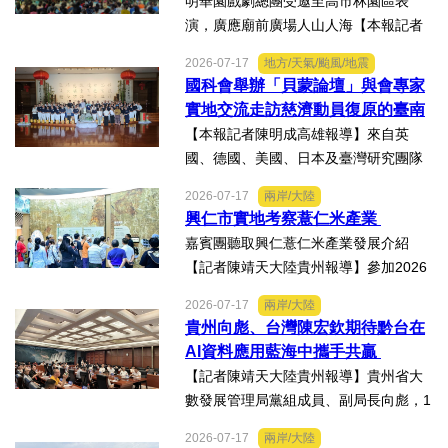
義與自省精神
明華園戲劇總團受邀至高市林園區表
演，廣應廟前廣場人山人海【本報記者
陳明成高雄報導】台塑、南亞、台化及
2026-07-17
地方/天氣/颱風/地震
台塑石化等四大公司邀請由當家小生孫
國科會舉辦「貝蒙論壇」與會專家
翠鳳領軍的明華園戲劇總團，周末晚在
實地交流走訪慈濟動員復原的臺南
高雄市林園區廣應廟公益演...
楠西地震及丹娜絲風災區
【本報記者陳明成高雄報導】來自英
國、德國、美國、日本及臺灣研究團隊
及國際評審專家所參與為期四天，由國
2026-07-17
兩岸/大陸
科會舉辦的「貝蒙論壇」，實地交流活
興仁市實地考察薏仁米產業
動走訪臺南楠西地震及丹娜絲風災區，
嘉賓團聽取興仁薏仁米產業發展介紹
慈濟動員資金與萬人次的復原...
【記者陳靖天大陸貴州報導】參加2026
貴州·臺灣經貿交流合作懇談會、黔台特
2026-07-17
兩岸/大陸
色產業助力鄉村振興對接會的臺灣嘉賓
貴州向彪、台灣陳宏欽期待黔台在
組團，7月15日，到興仁市實地考察，深
AI資料應用藍海中攜手共贏
入調研興仁薏仁米...
【記者陳靖天大陸貴州報導】貴州省大
數發展管理局黨組成員、副局長向彪，1
4日，在2026年貴州・臺灣經貿交流合
2026-07-17
兩岸/大陸