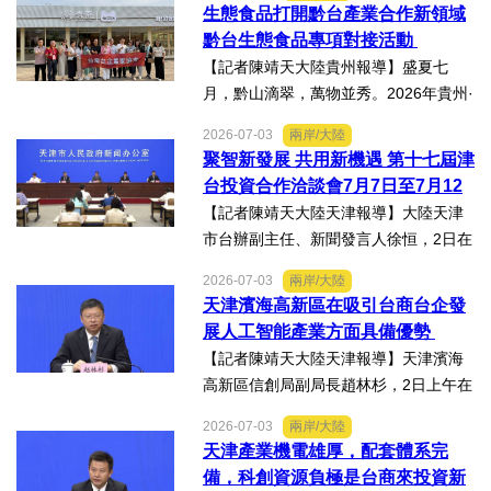
作懇談會黔台大數據與人工智能產業對
生態食品打開黔台產業合作新領域
接會上表示，召開黔台大數據與人工智
黔台生態食品專項對接活動
能產業對接會，旨在搭建兩...
【記者陳靖天大陸貴州報導】盛夏七
月，黔山滴翠，萬物並秀。2026年貴州·
臺灣經貿交流合作懇談會「黔台生態食
2026-07-03
兩岸/大陸
品專項對接活動」於7月13日至16日舉
聚智新發展 共用新機遇 第十七屆津
行。近30名台商代表跨海而來，踏訪貴
台投資合作洽談會7月7日至7月12
州生態食品產業一線，...
日在天津舉辦
【記者陳靖天大陸天津報導】大陸天津
市台辦副主任、新聞發言人徐恒，2日在
第十七屆津台投資合作洽談會新聞發佈
2026-07-03
兩岸/大陸
會上表示，津台投資合作洽談會，從200
天津濱海高新區在吸引台商台企發
8年至今已成功舉辦16屆，津台會已成為
展人工智能產業方面具備優勢
兩岸重要的經貿交流合...
【記者陳靖天大陸天津報導】天津濱海
高新區信創局副局長趙林杉，2日上午在
第十七屆津台投資合作洽談會新聞發佈
2026-07-03
兩岸/大陸
會上，針對吸引臺商臺企來津發展人工
天津產業機電雄厚，配套體系完
智能產業方面具備優勢表示，高新區作
備，科創資源負極是台商來投資新
為國家自主創新示範區，也...