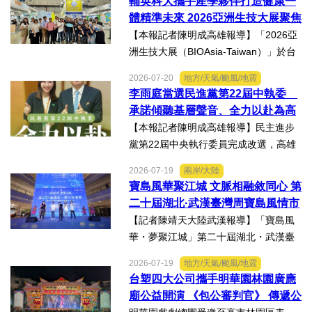
輔英科大攜手產學夥伴打造健康一
能隱藏股權歸屬、投資收益、經營控制
體精準未來 2026亞洲生技大展聚焦
權及法律責任等風險，一旦...
精準健康創新實力
【本報記者陳明成高雄報導】「2026亞
洲生技大展（BIOAsia-Taiwan）」於台
北南港展覽館盛大登場，輔英科技大學
2026-07-20
地方/天氣/颱風/地震
研發長葉耀宗率團隊以「健康一體．精
李雨庭當選民進黨第22屆中執委
準未來」為主題參展，展現產學合作夥
承諾傾聽基層聲音、全力以赴為高
伴展示精準健康、生物科...
雄與台灣努力
【本報記者陳明成高雄報導】民主進步
黨第22屆中央執行委員完成改選，高雄
市議員李雨庭順利當選中執委。李雨庭
2026-07-19
兩岸/大陸
表示，能夠獲得黨內同志的肯定與支
寶島風華聚江城 文脈相融敘同心 第
持，深感榮幸，也肩負更重大的責任，
二十屆湖北·武漢臺灣周寶島風情市
未來將秉持初心，做好黨與地...
集暨文化交流之夜在漢溫情上演
【記者陳靖天大陸武漢報導】「寶島風
華・夢聚江城」第二十屆湖北・武漢臺
灣周寶島風情市集暨文化交流之夜，7月
2026-07-19
地方/天氣/颱風/地震
16日晚上在武漢武商夢時代一樓中庭溫
台塑四大公司攜手明華園林園廣應
情上演，歌聲文脈聯結兩地，這場融美
廟公益開演 《包公審判官》 傳遞公
食、文創、歌舞、匠人分享...