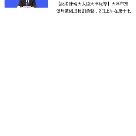
業的理想沃土
【記者陳靖天大陸天津報導】天津市投
促局黨組成員劉勇聲，2日上午在第十七
屆津台投資合作洽談會新聞發佈會上回
答記者提問關於天津在產業發展方面有
哪些突出優勢，目前台資企業在天津的
融合情況，未來還有哪些...