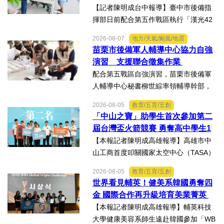
兵演練，雲林縣後備指揮...
【記者陳明成台中報導】臺中市後備指
揮部日前配合第五作戰區執行「漢光42
號演習」協力部隊，實施「同心36號」
2026-08-07
地方/天氣/颱風/地震
教育召集作業，臺中市外埔區、清水
苗栗市後備軍人輔導中心協力自強
區、大安區等後備軍人輔導中心全力投
演習 支援聯合徵集作業
入支援任務，設置服務台協助...
配合第五戰區自強演習，苗栗市後備軍
人輔導中心秘書柳世綜率領輔導幹部，
協力苗栗縣政府聯合徵集場開設及徵購
2026-08-05
教育/五育/五創
徵用作業演練。【記者陳明成台中報
「中山之寶」助學生首次參加第二
導】為驗證全民防衛動員機制，苗栗市
屆台灣盃火箭競賽 勇奪高中學生1
後備軍人輔導中心配合第五...
K組亞軍
【本報記者陳明成高雄報導】高雄市中
山工商首度叩關國家太空中心（TASA）
主辦的「2026第二屆台灣盃火箭競賽，
2026-08-05
教育/五育/五創
一路過關斬將，順利完成火箭發射，並
世界看見輔英！健美系韓國勇奪四
將全箭完整回收，勇奪高中學生1K組亞
金 國際合作再升級培育美業菁英
軍，表現亮眼。陳國清...
【本報記者陳明成高雄報導】輔英科技
大學健康美容系師生遠赴韓國參加「WB