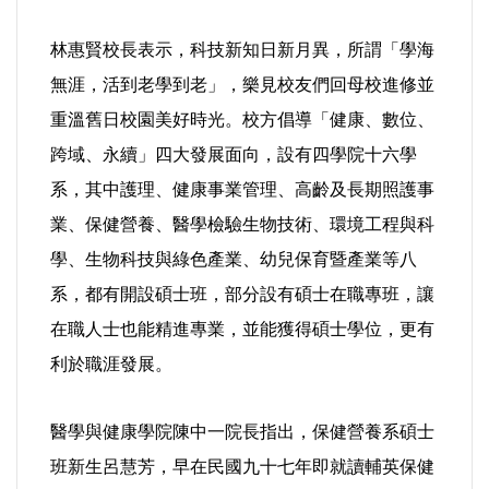
林惠賢校長表示，科技新知日新月異，所謂「學海
內政/社會/福利/弱勢/慈善
無涯，活到老學到老」，樂見校友們回母校進修並
國際/全球
重溫舊日校園美好時光。校方倡導「健康、數位、
跨域、永續」四大發展面向，設有四學院十六學
環境/資源/能源
系，其中護理、健康事業管理、高齡及長期照護事
業、保健營養、醫學檢驗生物技術、環境工程與科
交通運輸
學、生物科技與綠色產業、幼兒保育暨產業等八
中美台
系，都有開設碩士班，部分設有碩士在職專班，讓
在職人士也能精進專業，並能獲得碩士學位，更有
正能量
利於職涯發展。
餐飲美食
醫學與健康學院陳中一院長指出，保健營養系碩士
班新生呂慧芳，早在民國九十七年即就讀輔英保健
蔬/素食