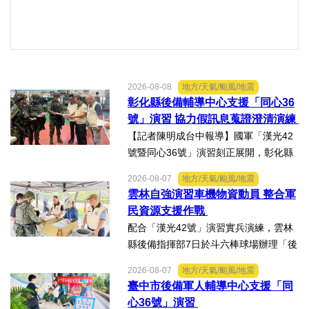
2026-08-08
地方/天氣/颱風/地震
彰化縣後備輔導中心支援「同心36
號」演習 協力假訊息蒐證澄清演練
【記者陳明成台中報導】國軍「漢光42
號暨同心36號」演習刻正展開，彰化縣
後備指揮部依第五作戰區戰略溝通指
2026-08-07
地方/天氣/颱風/地震
導，協力陸軍104旅實施「假訊息蒐證澄
雲林自強演習車機物資動員 整合軍
清」演練。動員芳苑鄉後備軍人輔導中
民資源支援作戰
心陳宗文主任、陳芳果秘...
配合「漢光42號」演習實兵演練，雲林
縣後備指揮部7日於斗六棒球場辦理「後
備部隊車機及物資動員暨軍事運輸及物
2026-08-07
地方/天氣/颱風/地震
資接收作業－自強演習」。【記者陳明
臺中市後備軍人輔導中心支援「同
成台中報導】配合「漢光42號」演習實
心36號」演習