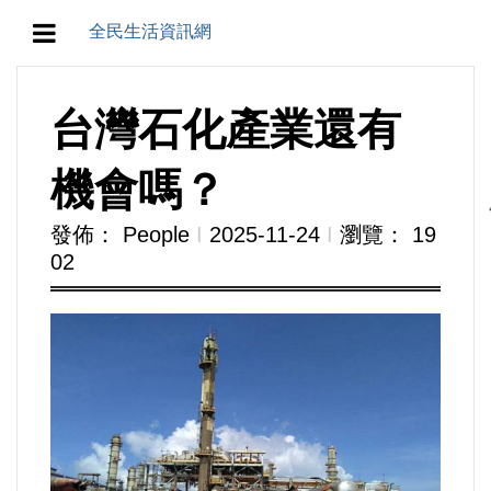
全民生活資訊網
地方/天氣/颱風/地震
台灣石化產業還有
教育/五育/五創
機會嗎？
人生/生存/生活
發佈： People
Ι
2025-11-24
Ι
瀏覽： 19
02
產業/經濟
政治/政黨
農業/技術/肥飼料/農藥/產銷
食品/衛生/醫療/照護