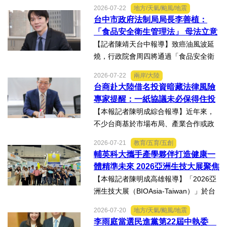
當時年僅四歲的女兒芸芸全身62%面積
2026-07-22
地方/天氣/颱風/地震
燒傷，在加護病房搶救超過兩個月，並
台中市政府法制局局長李善植：
歷經在陽光基金會近一年的漫長復復健
「食品安全衛生管理法」 母法立意
及陪伴下，芸芸將於八月重返...
良善但子法標準過於寬鬆、處罰欠
【記者陳靖天台中報導】致癌油風波延
缺嚇阻力、第一線缺乏足夠的人力
燒，行政院會周四將通過「食品安全衛
與資源 三級管理終將淪為紙上談兵
生管理法」修法。行政院長卓榮泰20日
2026-07-22
兩岸/大陸
說明十大修法重點，其中增訂地方主管
台商赴大陸借名投資暗藏法律風險
機關風險導向查核機制、強化業者異常
專家提醒：一紙協議未必保得住投
通報責任及加重通報不實處...
資權益
【本報記者陳明成綜合報導】近年來，
不少台商基於市場布局、產業合作或政
策因素，選擇透過隱名投資方式中國大
2026-07-21
教育/五育/五創
陸。然而，看似便利的投資模式，卻可
輔英科大攜手產學夥伴打造健康一
能隱藏股權歸屬、投資收益、經營控制
體精準未來 2026亞洲生技大展聚焦
權及法律責任等風險，一旦...
精準健康創新實力
【本報記者陳明成高雄報導】「2026亞
洲生技大展（BIOAsia-Taiwan）」於台
北南港展覽館盛大登場，輔英科技大學
2026-07-20
地方/天氣/颱風/地震
研發長葉耀宗率團隊以「健康一體．精
李雨庭當選民進黨第22屆中執委