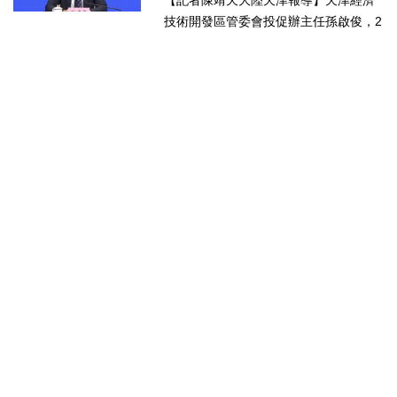
技術開發區管委會投促辦主任孫啟俊，2
日上午在第十七屆津台投資合作洽談會
新聞發佈會上，說明天津市作為北方生
物醫藥產業高地，天津經開區能為臺灣
醫藥大健康行業的創業者和...