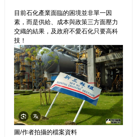
法制/司法/監督
目前石化產業面臨的困境並非單一因
素，而是供給、成本與政策三方面壓力
防災/救災
交織的結果，及政府不愛石化只要高科
技！
考試/監察
國安/國防/外交
綠能
自然/地理/景觀/地球
都市發展與都市建設
財務金融/稅制改革
圖/作者拍攝的檔案資料