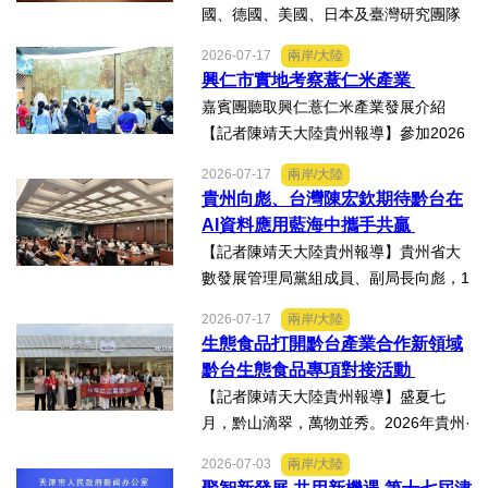
國、德國、美國、日本及臺灣研究團隊
及國際評審專家所參與為期四天，由國
2026-07-17
兩岸/大陸
科會舉辦的「貝蒙論壇」，實地交流活
興仁市實地考察薏仁米產業
動走訪臺南楠西地震及丹娜絲風災區，
嘉賓團聽取興仁薏仁米產業發展介紹
慈濟動員資金與萬人次的復原...
【記者陳靖天大陸貴州報導】參加2026
貴州·臺灣經貿交流合作懇談會、黔台特
2026-07-17
兩岸/大陸
色產業助力鄉村振興對接會的臺灣嘉賓
貴州向彪、台灣陳宏欽期待黔台在
組團，7月15日，到興仁市實地考察，深
AI資料應用藍海中攜手共贏
入調研興仁薏仁米...
【記者陳靖天大陸貴州報導】貴州省大
數發展管理局黨組成員、副局長向彪，1
4日，在2026年貴州・臺灣經貿交流合
2026-07-17
兩岸/大陸
作懇談會黔台大數據與人工智能產業對
生態食品打開黔台產業合作新領域
接會上表示，召開黔台大數據與人工智
黔台生態食品專項對接活動
能產業對接會，旨在搭建兩...
【記者陳靖天大陸貴州報導】盛夏七
月，黔山滴翠，萬物並秀。2026年貴州·
臺灣經貿交流合作懇談會「黔台生態食
2026-07-03
兩岸/大陸
品專項對接活動」於7月13日至16日舉