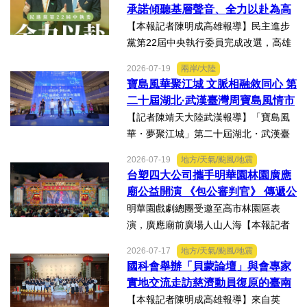
準未來」為主題參展，展現產學合作夥
承諾傾聽基層聲音、全力以赴為高
伴展示精準健康、生物科...
雄與台灣努力
【本報記者陳明成高雄報導】民主進步
黨第22屆中央執行委員完成改選，高雄
市議員李雨庭順利當選中執委。李雨庭
2026-07-19
兩岸/大陸
表示，能夠獲得黨內同志的肯定與支
寶島風華聚江城 文脈相融敘同心 第
持，深感榮幸，也肩負更重大的責任，
二十屆湖北·武漢臺灣周寶島風情市
未來將秉持初心，做好黨與地...
集暨文化交流之夜在漢溫情上演
【記者陳靖天大陸武漢報導】「寶島風
華・夢聚江城」第二十屆湖北・武漢臺
灣周寶島風情市集暨文化交流之夜，7月
2026-07-19
地方/天氣/颱風/地震
16日晚上在武漢武商夢時代一樓中庭溫
台塑四大公司攜手明華園林園廣應
情上演，歌聲文脈聯結兩地，這場融美
廟公益開演 《包公審判官》 傳遞公
食、文創、歌舞、匠人分享...
義與自省精神
明華園戲劇總團受邀至高市林園區表
演，廣應廟前廣場人山人海【本報記者
陳明成高雄報導】台塑、南亞、台化及
2026-07-17
地方/天氣/颱風/地震
台塑石化等四大公司邀請由當家小生孫
國科會舉辦「貝蒙論壇」與會專家
翠鳳領軍的明華園戲劇總團，周末晚在
實地交流走訪慈濟動員復原的臺南
高雄市林園區廣應廟公益演...
楠西地震及丹娜絲風災區
【本報記者陳明成高雄報導】來自英