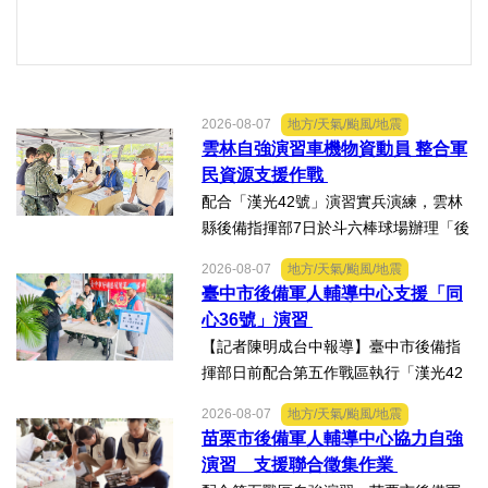
2026-08-07
地方/天氣/颱風/地震
雲林自強演習車機物資動員 整合軍
民資源支援作戰
配合「漢光42號」演習實兵演練，雲林
縣後備指揮部7日於斗六棒球場辦理「後
備部隊車機及物資動員暨軍事運輸及物
2026-08-07
地方/天氣/颱風/地震
資接收作業－自強演習」。【記者陳明
臺中市後備軍人輔導中心支援「同
成台中報導】配合「漢光42號」演習實
心36號」演習
兵演練，雲林縣後備指揮...
【記者陳明成台中報導】臺中市後備指
揮部日前配合第五作戰區執行「漢光42
號演習」協力部隊，實施「同心36號」
2026-08-07
地方/天氣/颱風/地震
教育召集作業，臺中市外埔區、清水
苗栗市後備軍人輔導中心協力自強
區、大安區等後備軍人輔導中心全力投
演習 支援聯合徵集作業
入支援任務，設置服務台協助...