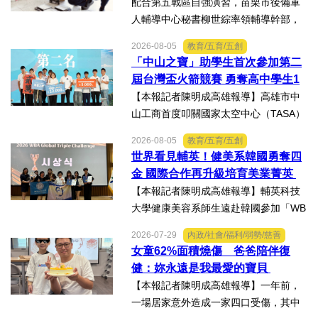
配合第五戰區自強演習，苗栗市後備軍
人輔導中心秘書柳世綜率領輔導幹部，
協力苗栗縣政府聯合徵集場開設及徵購
2026-08-05
教育/五育/五創
徵用作業演練。【記者陳明成台中報
「中山之寶」助學生首次參加第二
導】為驗證全民防衛動員機制，苗栗市
屆台灣盃火箭競賽 勇奪高中學生1
後備軍人輔導中心配合第五...
K組亞軍
【本報記者陳明成高雄報導】高雄市中
山工商首度叩關國家太空中心（TASA）
主辦的「2026第二屆台灣盃火箭競賽，
2026-08-05
教育/五育/五創
一路過關斬將，順利完成火箭發射，並
世界看見輔英！健美系韓國勇奪四
將全箭完整回收，勇奪高中學生1K組亞
金 國際合作再升級培育美業菁英
軍，表現亮眼。陳國清...
【本報記者陳明成高雄報導】輔英科技
大學健康美容系師生遠赴韓國參加「WB
AA第25屆世界美容藝術與設計國際大
2026-07-29
內政/社會/福利/弱勢/慈善
賽」及「2026WBAGlobalTripleChallen
女童62%面積燒傷 爸爸陪伴復
ge全球美學現場賽」，展現紮實專業實
健：妳永遠是我最愛的寶貝
力，師生聯手勇奪四金、...
【本報記者陳明成高雄報導】一年前，
一場居家意外造成一家四口受傷，其中