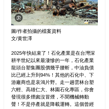
運動/體育/休閒/育樂
兩岸/大陸
寵物/動保
圖/作者拍攝的檔案資料
文/黄世澤
焦點
2025年快結束了！石化產業是在台灣深
婦女/孩童
耕半世紀以來最淒慘的一年，石化產業
龍頭台塑集團股價幾乎腰斬，中油負債
熱門
比已經上升到94%！其他的石化中、下
游廠商也是哀鴻片野。走一趟雲林台塑
健康/養生
六輕、高雄仁大、林園石化專區，你會
命理/信仰/宗教/宮廟/教會
發現很多煙囪沒冒煙，不聞機械轉動
聲！不是停產就是降載運轉。這個曾經
演講/發表會/論壇/研討會