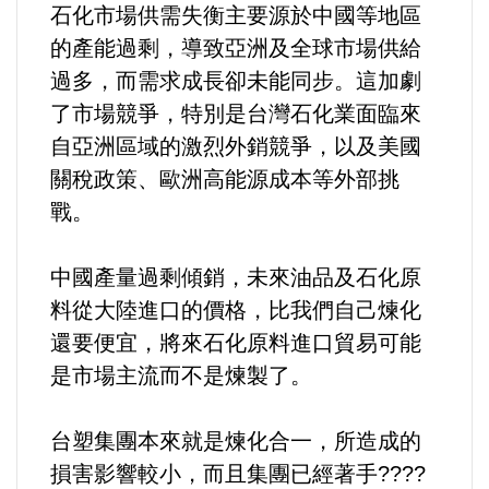
石化市場供需失衡主要源於中國等地區
選舉/民調
的產能過剩，導致亞洲及全球市場供給
過多，而需求成長卻未能同步。這加劇
觀光旅遊
了市場競爭，特別是台灣石化業面臨來
生物科技
自亞洲區域的激烈外銷競爭，以及美國
關稅政策、歐洲高能源成本等外部挑
出版（影音/圖書/雜誌）
戰。
發明/專利
中國產量過剩傾銷，未來油品及石化原
料從大陸進口的價格，比我們自己煉化
文化資產/文物保護
還要便宜，將來石化原料進口貿易可能
是市場主流而不是煉製了。
旅館/民宿
能源
台塑集團本來就是煉化合一，所造成的
損害影響較小，而且集團已經著手????