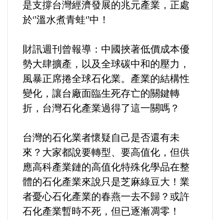
是支撐台灣經濟發展的兆元產業，正處
於‘’溫水煮青蛙‘’中！
內政/社會/福利/弱勢/慈善
財訊週刊曾報導：中國挾著低價成本優
國際/全球
勢大肆擴產，以及全球碳中和的壓力，
風暴正席捲全球石化業。產業的結構性
環境/資源/能源
變化，讓台廠面臨生死存亡的關鍵轉
交通運輸
折，台灣石化產業過得了這一關嗎？
中美台
台灣的石化業者懷疑自己是否還有未
來？大家都說要轉型、要高值化，但供
正能量
應高科產業鏈的高值化特殊化學品在整
體的石化產業來說只是芝麻綠豆大！業
餐飲美食
者憂心石化產業的春燕一去不歸？或許
石化產業暫時不死，但已逐漸凋零！
蔬/素食