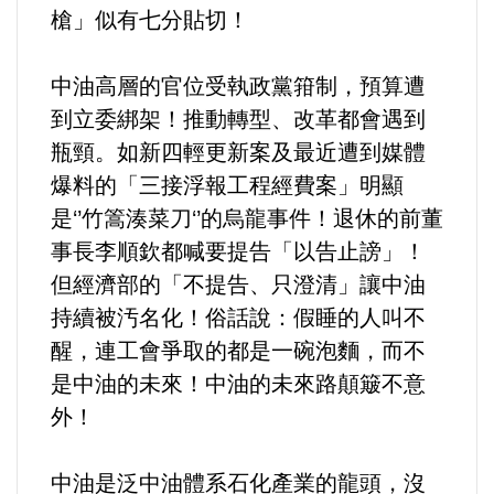
槍」似有七分貼切！
中油高層的官位受執政黨箝制，預算遭
到立委綁架！推動轉型、改革都會遇到
瓶頸。如新四輕更新案及最近遭到媒體
爆料的「三接浮報工程經費案」明顯
是‘’竹篙湊菜刀‘’的烏龍事件！退休的前董
事長李順欽都喊要提告「以告止謗」！
但經濟部的「不提告、只澄清」讓中油
持續被汚名化！俗話說：假睡的人叫不
醒，連工會爭取的都是一碗泡麵，而不
是中油的未來！中油的未來路顛簸不意
外！
中油是泛中油體系石化產業的龍頭，沒