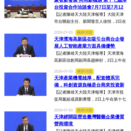
聚智新發展 共用新機遇 第十七屆津
行。近30名台商代表跨海而來，踏訪貴
台投資合作洽談會7月7日至7月12
州生態食品產業一線，...
日在天津舉辦
【記者陳靖天大陸天津報導】大陸天津
市台辦副主任、新聞發言人徐恒，2日在
第十七屆津台投資合作洽談會新聞發佈
2026-07-03
兩岸/大陸
會上表示，津台投資合作洽談會，從200
天津濱海高新區在吸引台商台企發
8年至今已成功舉辦16屆，津台會已成為
展人工智能產業方面具備優勢
兩岸重要的經貿交流合...
【記者陳靖天大陸天津報導】天津濱海
高新區信創局副局長趙林杉，2日上午在
第十七屆津台投資合作洽談會新聞發佈
2026-07-03
兩岸/大陸
會上，針對吸引臺商臺企來津發展人工
天津產業機電雄厚，配套體系完
智能產業方面具備優勢表示，高新區作
備，科創資源負極是台商來投資新
為國家自主創新示範區，也...
業的理想沃土
【記者陳靖天大陸天津報導】天津市投
促局黨組成員劉勇聲，2日上午在第十七
屆津台投資合作洽談會新聞發佈會上回
2026-07-03
兩岸/大陸
答記者提問關於天津在產業發展方面有
天津經開區營造臺灣醫藥企業優質
哪些突出優勢，目前台資企業在天津的
營商環境
融合情況，未來還有哪些...
【記者陳靖天大陸天津報導】天津經濟