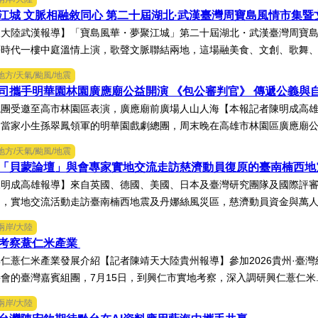
江城 文脈相融敘同心 第二十屆湖北·武漢臺灣周寶島風情市集
大陸武漢報導】「寶島風華・夢聚江城」第二十屆湖北・武漢臺灣周寶島
時代一樓中庭溫情上演，歌聲文脈聯結兩地，這場融美食、文創、歌舞、匠
地方/天氣/颱風/地震
司攜手明華園林園廣應廟公益開演 《包公審判官》 傳遞公義與
總團受邀至高市林園區表演，廣應廟前廣場人山人海【本報記者陳明成高
當家小生孫翠鳳領軍的明華園戲劇總團，周末晚在高雄市林園區廣應廟公益
地方/天氣/颱風/地震
「貝蒙論壇」與會專家實地交流走訪慈濟動員復原的臺南楠西
陳明成高雄報導】來自英國、德國、美國、日本及臺灣研究團隊及國際評
，實地交流活動走訪臺南楠西地震及丹娜絲風災區，慈濟動員資金與萬人次
兩岸/大陸
考察薏仁米產業
仁薏仁米產業發展介紹【記者陳靖天大陸貴州報導】參加2026貴州·臺
會的臺灣嘉賓組團，7月15日，到興仁市實地考察，深入調研興仁薏仁米.
兩岸/大陸