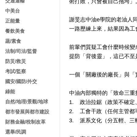
交通運輸
術打敗，只會被自己拖垮」
中美台
謝旻志中油e學院的老油人
正能量
一路歷練上來，結果因為工
餐飲美食
蔬/素食
前輩們質疑工會什麼時候變
法制/司法/監督
提防「背後靈」，這已不至
防災/救災
考試/監察
一個「關廠後的廠長」與「
國安/國防/外交
綠能
中油內部獨特的「致命三重
自然/地理/景觀/地球
1. 政治拉鋸（政策不確定
2. 工會干政（任何主管都
都市發展與都市建設
3. 派系文化（分五輕、
財務金融/稅制改革
選舉/民調