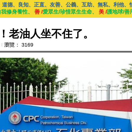
、道德、良知、正直、友善、公義、互助、無私、利他、
自我修身養性、
善 /
愛眾生/珍惜眾生生命、
美 /
護地球/善
！老油人坐不住了。
Ι
瀏覽： 3169