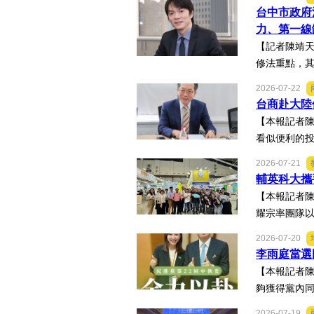
台中市政府
力、第一線
【記者陳靖天
修法重點，其
2026-07-22
台商赴大陸
【本報記者
看似便利的投
2026-07-21
輔英科大攜
【本報記者陳
耀宗率團隊以
2026-07-20
李雨庭當選
【本報記者陳
夠獲得黨內同
2026-07-19