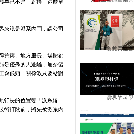
機早已不是「虧損」這麼單
界來說是派系內鬥，讓公司
負數票協會
得荒謬、地方里長、媒體都
能是優秀的人逃離，無奈留
工會低頭；關係派只要站對
靈界的科學
執行長的位置變「派系輪
技術打敗前，將先被派系內