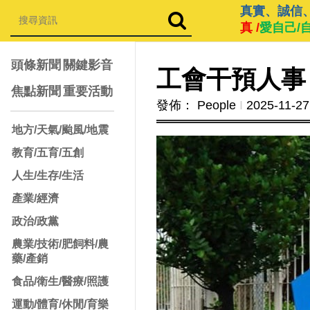
真實、誠信
真 /
愛自己/
頭條新聞
關鍵影音
工會干預人事
焦點新聞
重要活動
發佈： People
Ι
2025-11-27
地方/天氣/颱風/地震
教育/五育/五創
人生/生存/生活
產業/經濟
政治/政黨
農業/技術/肥飼料/農
藥/產銷
食品/衛生/醫療/照護
運動/體育/休閒/育樂