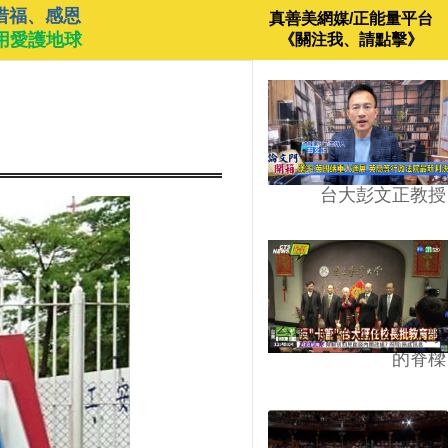
惜福、感恩
真善美網媒/正能量平台
用愛護地球
《關注我、請點擊》
台大彭文正教授
台學版的54/64》大學
的脊樑