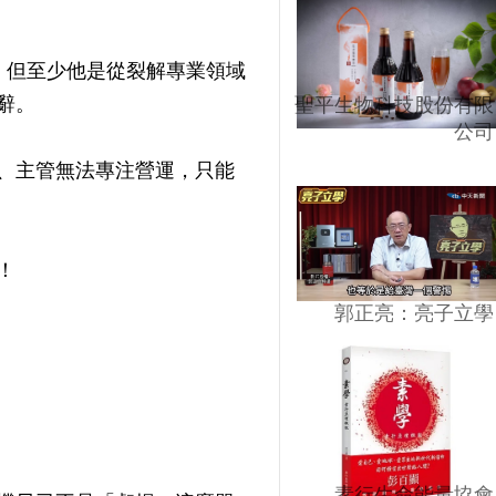
，但至少他是從裂解專業領域
辭。
聖平生物科技股份有限
公司
、主管無法專注營運，只能
！
郭正亮：亮子立學
素行生命能量協會