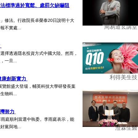
子法標準過於寬鬆、處罰欠缺嚇阻
」修法。行政院長卓榮泰20日說明十大
周易道玄講堂
不實處...
益
，選擇透過隱名投資方式中國大陸。然而，
一旦...
利得美生技
健康創新實力
北南港展覽館盛大登場，輔英科技大學研發長葉
物科...
台灣努力
李雨庭順利當選中執委。李雨庭表示，能
黨與地...
澄霖生醫