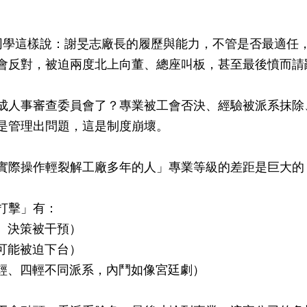
。
同學這樣說：謝旻志廠長的履歷與能力，不管是否最適任
會反對，被迫兩度北上向董、總座叫板，甚至最後憤而請
成人事審查委員會了？專業被工會否決、經驗被派系抹除
是管理出問題，這是制度崩壞。
實際操作輕裂解工廠多年的人」專業等級的差距是巨大的
打擊」有：
、決策被干預）
可能被迫下台）
三輕、四輕不同派系，內鬥如像宮廷劇）