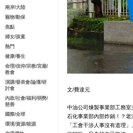
兩岸/大陸
寵物/動保
焦點
婦女/孩童
熱門
健康/養生
命理/信仰/宗教/宮廟/
教會
演講/發表會/論壇/研
討會
文/費達元
內政/社會/福利/弱勢/
慈善
中油公司煉製事業部工務室
國際/全球
石化事業部內部炸鍋！？老
環境/資源/能源
「工會干涉人事沒有道理」