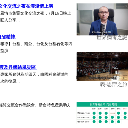
暨文化交流之夜在漢溫情上演
風情市集暨文化交流之夜，7月16日晚上
人分享...
自省精神
世界病毒之謎
雄報導】台塑、南亞、台化及台塑石化等四
演...
地震及丹娜絲風災區
審專家所參與為期四天，由國科會舉辦的
哈佛大學開放課程：正
的復原...
義-思辯之旅
灣經貿交流合作懇談會、黔台特色產業助力
..