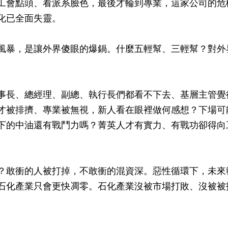
工會點頭、看派系臉色，最後才輪到專業，這家公司的危
化已全面失靈。
風暴，是讓外界傻眼的爆鍋。什麼五輕幫、三輕幫？對外
事長、總經理、副總、執行長們都看不下去、基層主管覺
才被排擠、專業被無視，新人看在眼裡做何感想？下場可
下的中油還有戰鬥力嗎？菁英人才有實力、有戰功卻得向
？敢衝的人被打掉，不敢衝的混資深。惡性循環下，未來
石化產業只會更快凋零。石化產業沒被市場打敗、沒被被