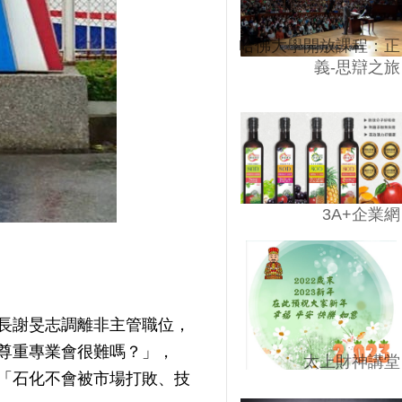
哈佛大學開放課程：正
義-思辯之旅
3A+企業網
長謝旻志調離非主管職位，
尊重專業會很難嗎？」，
太上財神講堂
「石化不會被市場打敗、技