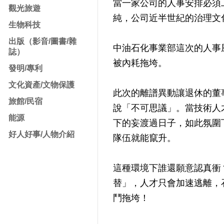
當一家公司的人事安排必須
觀光旅遊
純，公司近半世紀的治理文
生物科技
出版（影音/圖書/雜
中油石化事業部這次的人事
誌）
被內耗拖垮。
發明/專利
文化資產/文物保護
此次的離譜異動讓退休的董
旅館/民宿
說「不可思議」。當技術人
能源
下的妄渡過日子，如此氛圍
好人好事/人物介紹
隊伍就能竄升。
這種環境下誰還願意認真衝
替」，人才只會加速逃離，
鬥拖垮！