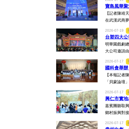
寶島風華聚
【記者陳靖天
在武漢武商夢
2026-07-19
台塑四大公
明華園戲劇
大公司邀請由
2026-07-17
國科會舉辦
【本報記者
「貝蒙論壇」
2026-07-17
興仁市實地
嘉賓團聽取興
鄉村振興對接
2026-07-17