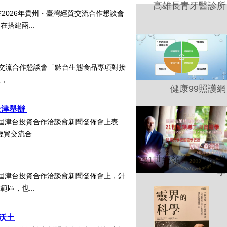
高雄長青牙醫診所
2026年貴州・臺灣經貿交流合作懇談會
搭建兩...
貿交流合作懇談會「黔台生態食品專項對接
...
健康99照護網
天津舉辦
屆津台投資合作洽談會新聞發佈會上表
貿交流合...
21世紀領導力與倫理
學
屆津台投資合作洽談會新聞發佈會上，針
區，也...
想沃土