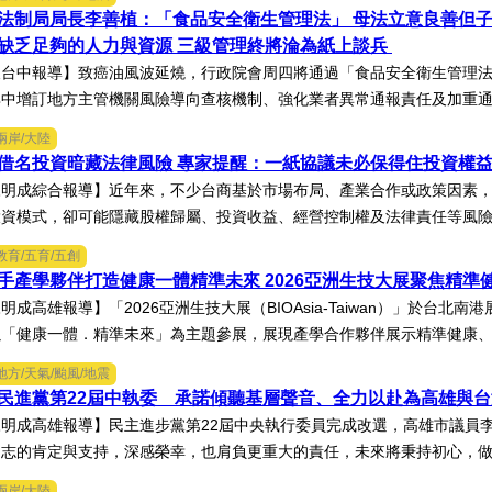
法制局局長李善植：「食品安全衛生管理法」 母法立意良善但
缺乏足夠的人力與資源 三級管理終將淪為紙上談兵
台中報導】致癌油風波延燒，行政院會周四將通過「食品安全衛生管理法
中增訂地方主管機關風險導向查核機制、強化業者異常通報責任及加重通報
兩岸/大陸
借名投資暗藏法律風險 專家提醒：一紙協議未必保得住投資權
陳明成綜合報導】近年來，不少台商基於市場布局、產業合作或政策因素
資模式，卻可能隱藏股權歸屬、投資收益、經營控制權及法律責任等風險，
教育/五育/五創
手產學夥伴打造健康一體精準未來 2026亞洲生技大展聚焦精準
明成高雄報導】「2026亞洲生技大展（BIOAsia-Taiwan）」於台
「健康一體．精準未來」為主題參展，展現產學合作夥伴展示精準健康、生
地方/天氣/颱風/地震
民進黨第22屆中執委 承諾傾聽基層聲音、全力以赴為高雄與
明成高雄報導】民主進步黨第22屆中央執行委員完成改選，高雄市議員
志的肯定與支持，深感榮幸，也肩負更重大的責任，未來將秉持初心，做好
兩岸/大陸