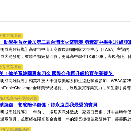
教育/五育/五創
」助學生首次參加第二屆台灣盃火箭競賽 勇奪高中學生1K組亞
明成高雄報導】高雄市中山工商首度叩關國家太空中心（TASA）主辦的「
成火箭發射，並將全箭完整回收，勇奪高中學生1K組亞軍，表現亮眼。陳國
教育/五育/五創
英！健美系韓國勇奪四金 國際合作再升級培育美業菁英
明成高雄報導】輔英科技大學健康美容系師生遠赴韓國參加「WBAA第2
obalTripleChallenge全球美學現場賽」，展現紮實專業實力，師生聯手勇奪
內政/社會/福利/弱勢/慈善
面積燒傷 爸爸陪伴復健：妳永遠是我最愛的寶貝
明成高雄報導】一年前，一場居家意外造成一家四口受傷，其中當時年僅
過兩個月，並歷經在陽光基金會近一年的漫長復復健及陪伴下，芸芸將於八
地方/天氣/颱風/地震