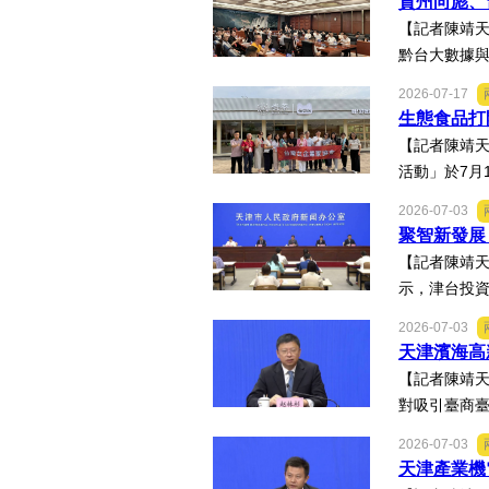
貴州向彪、
【記者陳靖天
黔台大數據與
2026-07-17
生態食品打
【記者陳靖天
活動」於7月
2026-07-03
聚智新發展
【記者陳靖
示，津台投資
2026-07-03
天津濱海高
【記者陳靖
對吸引臺商臺
2026-07-03
天津產業機