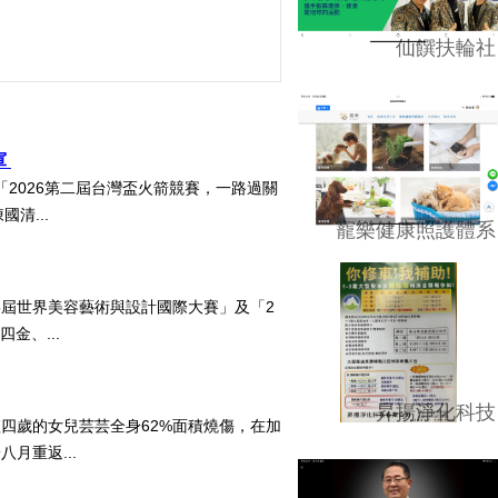
仙饌扶輪社
軍
2026第二屆台灣盃火箭競賽，一路過關
清...
寵樂健康照護體系
5屆世界美容藝術與設計國際大賽」及「2
四金、...
昇揚淨化科技
四歲的女兒芸芸全身62%面積燒傷，在加
月重返...