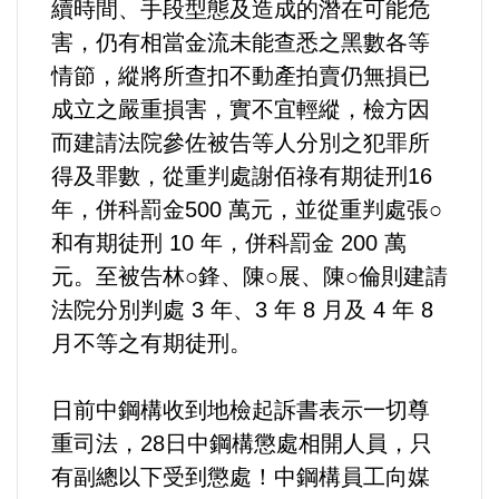
續時間、手段型態及造成的潛在可能危
選舉/民調
害，仍有相當金流未能查悉之黑數各等
情節，縱將所查扣不動產拍賣仍無損已
觀光旅遊
成立之嚴重損害，實不宜輕縱，檢方因
而建請法院參佐被告等人分別之犯罪所
生物科技
得及罪數，從重判處謝佰祿有期徒刑16
出版（影音/圖書/雜誌）
年，併科罰金500 萬元，並從重判處張○
和有期徒刑 10 年，併科罰金 200 萬
發明/專利
元。至被告林○鋒、陳○展、陳○倫則建請
法院分別判處 3 年、3 年 8 月及 4 年 8
文化資產/文物保護
月不等之有期徒刑。
旅館/民宿
日前中鋼構收到地檢起訴書表示一切尊
重司法，28日中鋼構懲處相開人員，只
能源
有副總以下受到懲處！中鋼構員工向媒