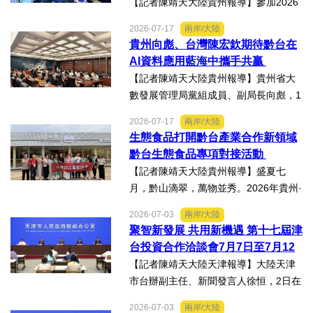
【記者陳靖天大陸貴州報導】參加2026
貴州·臺灣經貿交流合作懇談會、黔台特
2026-07-17
兩岸/大陸
色產業助力鄉村振興對接會的臺灣嘉賓
貴州向彪、台灣陳宏欽期待黔台在
組團，7月15日，到興仁市實地考察，深
AI資料應用藍海中攜手共贏
入調研興仁薏仁米...
【記者陳靖天大陸貴州報導】貴州省大
數發展管理局黨組成員、副局長向彪，1
4日，在2026年貴州・臺灣經貿交流合
2026-07-17
兩岸/大陸
作懇談會黔台大數據與人工智能產業對
生態食品打開黔台產業合作新領域
接會上表示，召開黔台大數據與人工智
黔台生態食品專項對接活動
能產業對接會，旨在搭建兩...
【記者陳靖天大陸貴州報導】盛夏七
月，黔山滴翠，萬物並秀。2026年貴州·
臺灣經貿交流合作懇談會「黔台生態食
2026-07-03
兩岸/大陸
品專項對接活動」於7月13日至16日舉
聚智新發展 共用新機遇 第十七屆津
行。近30名台商代表跨海而來，踏訪貴
台投資合作洽談會7月7日至7月12
州生態食品產業一線，...
日在天津舉辦
【記者陳靖天大陸天津報導】大陸天津
市台辦副主任、新聞發言人徐恒，2日在
第十七屆津台投資合作洽談會新聞發佈
2026-07-03
兩岸/大陸