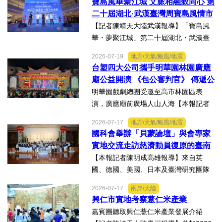
寶島風華聚江城 文脈相融敘同心 第
持，深感榮幸，也肩負更重大的責任，
二十屆湖北·武漢臺灣周寶島風情市
未來將秉持初心，做好黨與地...
集暨文化交流之夜在漢溫情上演
【記者陳靖天大陸武漢報導】「寶島風
華・夢聚江城」第二十屆湖北・武漢臺
灣周寶島風情市集暨文化交流之夜，7月
2026-07-19
地方/天氣/颱風/地震
16日晚上在武漢武商夢時代一樓中庭溫
台塑四大公司攜手明華園林園廣應
情上演，歌聲文脈聯結兩地，這場融美
廟公益開演 《包公審判官》 傳遞公
食、文創、歌舞、匠人分享...
義與自省精神
明華園戲劇總團受邀至高市林園區表
演，廣應廟前廣場人山人海【本報記者
陳明成高雄報導】台塑、南亞、台化及
2026-07-17
地方/天氣/颱風/地震
台塑石化等四大公司邀請由當家小生孫
國科會舉辦「貝蒙論壇」與會專家
翠鳳領軍的明華園戲劇總團，周末晚在
實地交流走訪慈濟動員復原的臺南
高雄市林園區廣應廟公益演...
楠西地震及丹娜絲風災區
【本報記者陳明成高雄報導】來自英
國、德國、美國、日本及臺灣研究團隊
及國際評審專家所參與為期四天，由國
2026-07-17
兩岸/大陸
科會舉辦的「貝蒙論壇」，實地交流活
興仁市實地考察薏仁米產業
動走訪臺南楠西地震及丹娜絲風災區，
嘉賓團聽取興仁薏仁米產業發展介紹
慈濟動員資金與萬人次的復原...