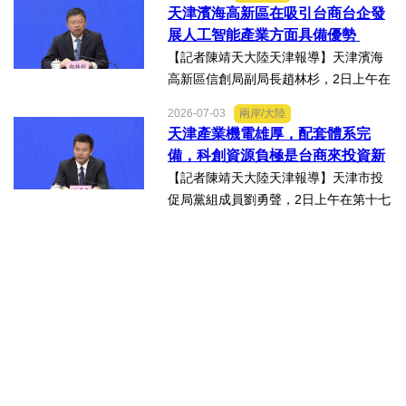
會上表示，津台投資合作洽談會，從200
天津濱海高新區在吸引台商台企發
8年至今已成功舉辦16屆，津台會已成為
展人工智能產業方面具備優勢
兩岸重要的經貿交流合...
【記者陳靖天大陸天津報導】天津濱海
高新區信創局副局長趙林杉，2日上午在
第十七屆津台投資合作洽談會新聞發佈
2026-07-03
兩岸/大陸
會上，針對吸引臺商臺企來津發展人工
天津產業機電雄厚，配套體系完
智能產業方面具備優勢表示，高新區作
備，科創資源負極是台商來投資新
為國家自主創新示範區，也...
業的理想沃土
【記者陳靖天大陸天津報導】天津市投
促局黨組成員劉勇聲，2日上午在第十七
屆津台投資合作洽談會新聞發佈會上回
答記者提問關於天津在產業發展方面有
哪些突出優勢，目前台資企業在天津的
融合情況，未來還有哪些...