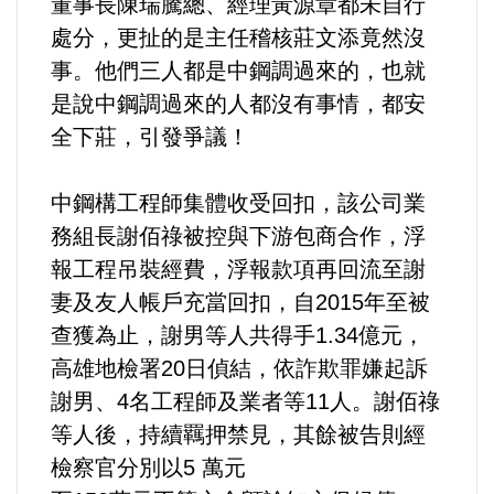
董事長陳瑞騰總、經理黃源章都未自行
處分，更扯的是主任稽核莊文添竟然沒
內政/社會/福利/弱勢/慈善
事。他們三人都是中鋼調過來的，也就
是說中鋼調過來的人都沒有事情，都安
國際/全球
全下莊，引發爭議！
環境/資源/能源
中鋼構工程師集體收受回扣，該公司業
務組長謝佰祿被控與下游包商合作，浮
交通運輸
報工程吊裝經費，浮報款項再回流至謝
中美台
妻及友人帳戶充當回扣，自2015年至被
查獲為止，謝男等人共得手1.34億元，
正能量
高雄地檢署20日偵結，依詐欺罪嫌起訴
謝男、4名工程師及業者等11人。謝佰祿
餐飲美食
等人後，持續羈押禁見，其餘被告則經
檢察官分別以5 萬元
蔬/素食