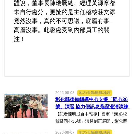
好人好事/人物介紹
體說，董事長陳瑞騰總、經理黃源章都
未自行處分，更扯的是主任稽核莊文添
竟然沒事，真的不可思議，底層有事、
高層沒事。此懲處受到內部員工的關
注！
2026-08-08
地方/天氣/颱風/地震
彰化縣後備輔導中心支援「同心36
號」演習 協力假訊息蒐證澄清演練
【記者陳明成台中報導】國軍「漢光42
號暨同心36號」演習刻正展開，彰化縣
後備指揮部依第五作戰區戰略溝通指
2026-08-07
地方/天氣/颱風/地震