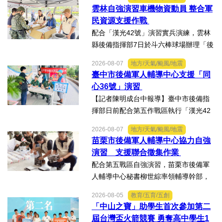
導，協力陸軍104旅實施「假訊息蒐證澄
雲林自強演習車機物資動員 整合軍
清」演練。動員芳苑鄉後備軍人輔導中
民資源支援作戰
心陳宗文主任、陳芳果秘...
配合「漢光42號」演習實兵演練，雲林
縣後備指揮部7日於斗六棒球場辦理「後
備部隊車機及物資動員暨軍事運輸及物
2026-08-07
地方/天氣/颱風/地震
資接收作業－自強演習」。【記者陳明
臺中市後備軍人輔導中心支援「同
成台中報導】配合「漢光42號」演習實
心36號」演習
兵演練，雲林縣後備指揮...
【記者陳明成台中報導】臺中市後備指
揮部日前配合第五作戰區執行「漢光42
號演習」協力部隊，實施「同心36號」
2026-08-07
地方/天氣/颱風/地震
教育召集作業，臺中市外埔區、清水
苗栗市後備軍人輔導中心協力自強
區、大安區等後備軍人輔導中心全力投
演習 支援聯合徵集作業
入支援任務，設置服務台協助...
配合第五戰區自強演習，苗栗市後備軍
人輔導中心秘書柳世綜率領輔導幹部，
協力苗栗縣政府聯合徵集場開設及徵購
2026-08-05
教育/五育/五創
徵用作業演練。【記者陳明成台中報
「中山之寶」助學生首次參加第二
導】為驗證全民防衛動員機制，苗栗市
屆台灣盃火箭競賽 勇奪高中學生1