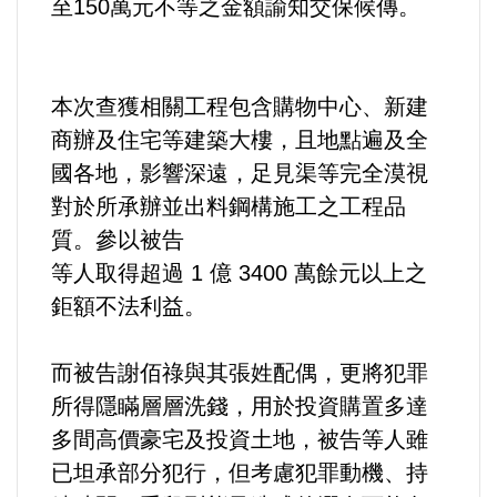
至150萬元不等之金額諭知交保候傳。
法制/司法/監督
防災/救災
本次查獲相關工程包含購物中心、新建
商辦及住宅等建築大樓，且地點遍及全
考試/監察
國各地，影響深遠，足見渠等完全漠視
對於所承辦並出料鋼構施工之工程品
國安/國防/外交
質。參以被告
等人取得超過 1 億 3400 萬餘元以上之
綠能
鉅額不法利益。
自然/地理/景觀/地球
而被告謝佰祿與其張姓配偶，更將犯罪
都市發展與都市建設
所得隱瞞層層洗錢，用於投資購置多達
多間高價豪宅及投資土地，被告等人雖
財務金融/稅制改革
已坦承部分犯行，但考慮犯罪動機、持