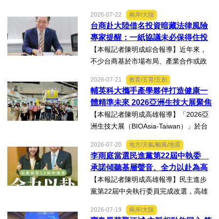
與資源 三級管理終將淪為紙上談兵
生管理法」修法。行政院長卓榮泰20日
2026-07-22
兩岸/大陸
說明十大修法重點，其中增訂地方主管
台商赴大陸借名投資暗藏法律風險
機關風險導向查核機制、強化業者異常
專家提醒：一紙協議未必保得住投
通報責任及加重通報不實處...
資權益
【本報記者陳明成綜合報導】近年來，
不少台商基於市場布局、產業合作或政
策因素，選擇透過隱名投資方式中國大
2026-07-21
教育/五育/五創
陸。然而，看似便利的投資模式，卻可
輔英科大攜手產學夥伴打造健康一
能隱藏股權歸屬、投資收益、經營控制
體精準未來 2026亞洲生技大展聚焦
權及法律責任等風險，一旦...
精準健康創新實力
【本報記者陳明成高雄報導】「2026亞
洲生技大展（BIOAsia-Taiwan）」於台
北南港展覽館盛大登場，輔英科技大學
2026-07-20
地方/天氣/颱風/地震
研發長葉耀宗率團隊以「健康一體．精
李雨庭當選民進黨第22屆中執委
準未來」為主題參展，展現產學合作夥
承諾傾聽基層聲音、全力以赴為高
伴展示精準健康、生物科...
雄與台灣努力
【本報記者陳明成高雄報導】民主進步
黨第22屆中央執行委員完成改選，高雄
市議員李雨庭順利當選中執委。李雨庭
2026-07-19
兩岸/大陸
表示，能夠獲得黨內同志的肯定與支