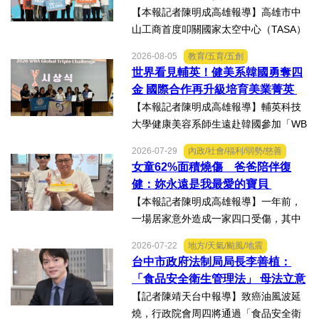
後備軍人輔導中心配合第五...
K組亞軍
【本報記者陳明成高雄報導】高雄市中
山工商首度叩關國家太空中心（TASA）
主辦的「2026第二屆台灣盃火箭競賽，
2026-08-05
教育/五育/五創
一路過關斬將，順利完成火箭發射，並
世界看見輔英！健美系韓國勇奪四
將全箭完整回收，勇奪高中學生1K組亞
金 國際合作再升級培育美業菁英
軍，表現亮眼。陳國清...
【本報記者陳明成高雄報導】輔英科技
大學健康美容系師生遠赴韓國參加「WB
AA第25屆世界美容藝術與設計國際大
2026-07-29
內政/社會/福利/弱勢/慈善
賽」及「2026WBAGlobalTripleChallen
女童62%面積燒傷 爸爸陪伴復
ge全球美學現場賽」，展現紮實專業實
健：妳永遠是我最愛的寶貝
力，師生聯手勇奪四金、...
【本報記者陳明成高雄報導】一年前，
一場居家意外造成一家四口受傷，其中
當時年僅四歲的女兒芸芸全身62%面積
2026-07-22
地方/天氣/颱風/地震
燒傷，在加護病房搶救超過兩個月，並
台中市政府法制局局長李善植：
歷經在陽光基金會近一年的漫長復復健
「食品安全衛生管理法」 母法立意
及陪伴下，芸芸將於八月重返...
良善但子法標準過於寬鬆、處罰欠
【記者陳靖天台中報導】致癌油風波延
缺嚇阻力、第一線缺乏足夠的人力
燒，行政院會周四將通過「食品安全衛