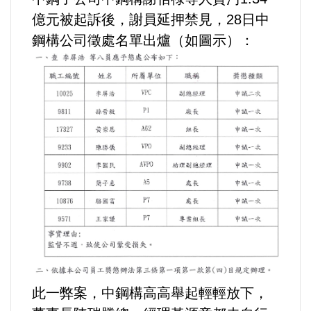
運動/體育/休閒/育樂
億元被起訴後，謝員延押禁見，28日中
鋼構公司徵處名單出爐（如圖示）：
兩岸/大陸
寵物/動保
焦點
婦女/孩童
熱門
健康/養生
命理/信仰/宗教/宮廟/教會
此一弊案，中鋼構高高舉起輕輕放下，
演講/發表會/論壇/研討會