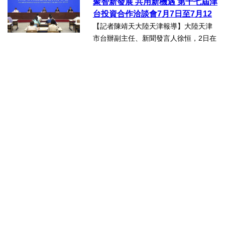
聚智新發展 共用新機遇 第十七屆津
行。近30名台商代表跨海而來，踏訪貴
台投資合作洽談會7月7日至7月12
州生態食品產業一線，...
日在天津舉辦
【記者陳靖天大陸天津報導】大陸天津
市台辦副主任、新聞發言人徐恒，2日在
第十七屆津台投資合作洽談會新聞發佈
會上表示，津台投資合作洽談會，從200
8年至今已成功舉辦16屆，津台會已成為
兩岸重要的經貿交流合...