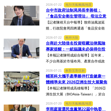
當時年僅四歲的女兒芸芸全身62%面積
2026-07-22
地方/天氣/颱風/地震
燒傷，在加護病房搶救超過兩個月，並
台中市政府法制局局長李善植：
歷經在陽光基金會近一年的漫長復復健
「食品安全衛生管理法」 母法立意
及陪伴下，芸芸將於八月重返...
良善但子法標準過於寬鬆、處罰欠
【記者陳靖天台中報導】致癌油風波延
缺嚇阻力、第一線缺乏足夠的人力
燒，行政院會周四將通過「食品安全衛
與資源 三級管理終將淪為紙上談兵
生管理法」修法。行政院長卓榮泰20日
2026-07-22
兩岸/大陸
說明十大修法重點，其中增訂地方主管
台商赴大陸借名投資暗藏法律風險
機關風險導向查核機制、強化業者異常
專家提醒：一紙協議未必保得住投
通報責任及加重通報不實處...
資權益
【本報記者陳明成綜合報導】近年來，
不少台商基於市場布局、產業合作或政
策因素，選擇透過隱名投資方式中國大
2026-07-21
教育/五育/五創
陸。然而，看似便利的投資模式，卻可
輔英科大攜手產學夥伴打造健康一
能隱藏股權歸屬、投資收益、經營控制
體精準未來 2026亞洲生技大展聚焦
權及法律責任等風險，一旦...
精準健康創新實力
【本報記者陳明成高雄報導】「2026亞
洲生技大展（BIOAsia-Taiwan）」於台
北南港展覽館盛大登場，輔英科技大學
2026-07-20
地方/天氣/颱風/地震
研發長葉耀宗率團隊以「健康一體．精
李雨庭當選民進黨第22屆中執委