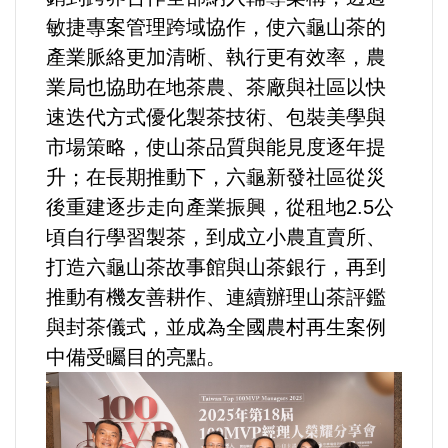
選舉/民調
敏捷專案管理跨域協作，使六龜山茶的
產業脈絡更加清晰、執行更有效率，農
觀光旅遊
業局也協助在地茶農、茶廠與社區以快
速迭代方式優化製茶技術、包裝美學與
生物科技
市場策略，使山茶品質與能見度逐年提
升；在長期推動下，六龜新發社區從災
出版（影音/圖書/雜誌）
後重建逐步走向產業振興，從租地2.5公
頃自行學習製茶，到成立小農直賣所、
發明/專利
打造六龜山茶故事館與山茶銀行，再到
文化資產/文物保護
推動有機友善耕作、連續辦理山茶評鑑
與封茶儀式，並成為全國農村再生案例
旅館/民宿
中備受矚目的亮點。
能源