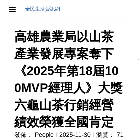
全民生活資訊網
地方/天氣/颱風/地震
高雄農業局以山茶
教育/五育/五創
產業發展專案奪下
人生/生存/生活
《2025年第18屆10
產業/經濟
0MVP經理人》大獎
政治/政黨
六龜山茶行銷經營
農業/技術/肥飼料/農藥/產銷
績效榮獲全國肯定
食品/衛生/醫療/照護
發佈： People
Ι
2025-11-30
Ι
瀏覽： 71