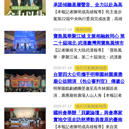
準未來」為主題參展，展現產學合作夥
承諾傾聽基層聲音、全力以赴為高
伴展示精準健康、生物科...
雄與台灣努力
【本報記者陳明成高雄報導】民主進步
黨第22屆中央執行委員完成改選，高雄
市議員李雨庭順利當選中執委。李雨庭
2026-07-19
兩岸/大陸
表示，能夠獲得黨內同志的肯定與支
寶島風華聚江城 文脈相融敘同心 第
持，深感榮幸，也肩負更重大的責任，
二十屆湖北·武漢臺灣周寶島風情市
未來將秉持初心，做好黨與地...
集暨文化交流之夜在漢溫情上演
【記者陳靖天大陸武漢報導】「寶島風
華・夢聚江城」第二十屆湖北・武漢臺
灣周寶島風情市集暨文化交流之夜，7月
2026-07-19
地方/天氣/颱風/地震
16日晚上在武漢武商夢時代一樓中庭溫
台塑四大公司攜手明華園林園廣應
情上演，歌聲文脈聯結兩地，這場融美
廟公益開演 《包公審判官》 傳遞公
食、文創、歌舞、匠人分享...
義與自省精神
明華園戲劇總團受邀至高市林園區表
演，廣應廟前廣場人山人海【本報記者
陳明成高雄報導】台塑、南亞、台化及
2026-07-17
地方/天氣/颱風/地震
台塑石化等四大公司邀請由當家小生孫
國科會舉辦「貝蒙論壇」與會專家
翠鳳領軍的明華園戲劇總團，周末晚在
實地交流走訪慈濟動員復原的臺南
高雄市林園區廣應廟公益演...
楠西地震及丹娜絲風災區
【本報記者陳明成高雄報導】來自英