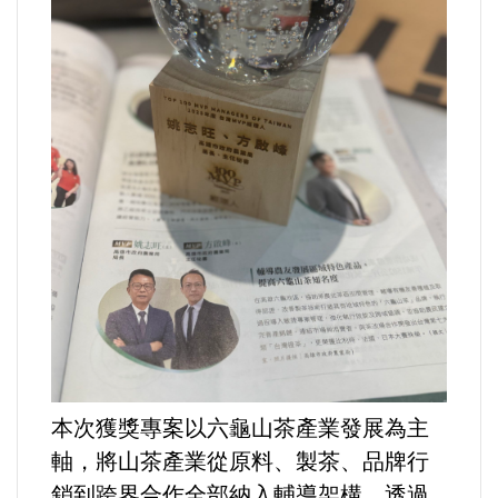
法制/司法/監督
防災/救災
考試/監察
國安/國防/外交
綠能
自然/地理/景觀/地球
都市發展與都市建設
本次獲獎專案以六龜山茶產業發展為主
軸，將山茶產業從原料、製茶、品牌行
財務金融/稅制改革
銷到跨界合作全部納入輔導架構，透過