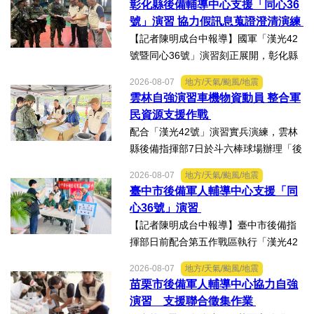
彰化縣後備輔導中心支援「同心36
指揮部依第五作戰區戰略溝通指導，協
號」演習 協力假訊息蒐證澄清演練
力實施「文宣品產製及傳散...
【記者陳明成台中報導】國軍「漢光42
號暨同心36號」演習刻正展開，彰化縣
後備指揮部依第五作戰區戰略溝通指
2026-08-07
地方/天氣/颱風/地震
導，協力陸軍104旅實施「假訊息蒐證澄
雲林自強演習車機物資動員 整合軍
清」演練。動員芳苑鄉後備軍人輔導中
民資源支援作戰
心陳宗文主任、陳芳果秘...
配合「漢光42號」演習實兵演練，雲林
縣後備指揮部7日於斗六棒球場辦理「後
備部隊車機及物資動員暨軍事運輸及物
2026-08-07
地方/天氣/颱風/地震
資接收作業－自強演習」。【記者陳明
臺中市後備軍人輔導中心支援「同
成台中報導】配合「漢光42號」演習實
心36號」演習
兵演練，雲林縣後備指揮...
【記者陳明成台中報導】臺中市後備指
揮部日前配合第五作戰區執行「漢光42
號演習」協力部隊，實施「同心36號」
2026-08-07
地方/天氣/颱風/地震
教育召集作業，臺中市外埔區、清水
苗栗市後備軍人輔導中心協力自強
區、大安區等後備軍人輔導中心全力投
演習 支援聯合徵集作業
入支援任務，設置服務台協助...