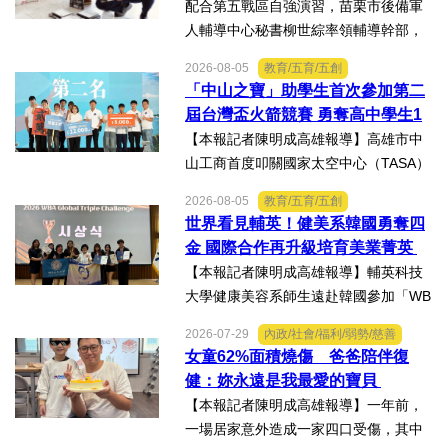
配合第五戰區自強演習，苗栗市後備軍
人輔導中心秘書柳世綜率領輔導幹部，
協力苗栗縣政府聯合徵集場開設及徵購
2026-08-05
教育/五育/五創
徵用作業演練。【記者陳明成台中報
「中山之寶」助學生首次參加第二
導】為驗證全民防衛動員機制，苗栗市
屆台灣盃火箭競賽 勇奪高中學生1
後備軍人輔導中心配合第五...
K組亞軍
【本報記者陳明成高雄報導】高雄市中
山工商首度叩關國家太空中心（TASA）
主辦的「2026第二屆台灣盃火箭競賽，
2026-08-05
教育/五育/五創
一路過關斬將，順利完成火箭發射，並
世界看見輔英！健美系韓國勇奪四
將全箭完整回收，勇奪高中學生1K組亞
金 國際合作再升級培育美業菁英
軍，表現亮眼。陳國清...
【本報記者陳明成高雄報導】輔英科技
大學健康美容系師生遠赴韓國參加「WB
AA第25屆世界美容藝術與設計國際大
2026-07-29
內政/社會/福利/弱勢/慈善
賽」及「2026WBAGlobalTripleChallen
女童62%面積燒傷 爸爸陪伴復
ge全球美學現場賽」，展現紮實專業實
健：妳永遠是我最愛的寶貝
力，師生聯手勇奪四金、...
【本報記者陳明成高雄報導】一年前，
一場居家意外造成一家四口受傷，其中