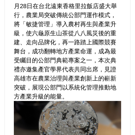
月28日在台北遠東香格里拉飯店盛大舉
行，農業局突破傳統公部門運作模式，
內政/社會/福利/弱勢/慈善
將「敏捷管理」導入農村再生與產業升
國際/全球
級，使六龜原生山茶從八八風災後的重
建、走向品牌化，再一路踏上國際競賽
環境/資源/能源
舞台，成功翻轉地方產業命運，成為最
受矚目的公部門典範專案之一，本次典
交通運輸
禮亦邀集產官學界代表共同出席，見證
高雄市在農業治理與產業創新上的嶄新
中美台
突破，展現公部門以系統化管理推動地
方產業升級的能量。
正能量
餐飲美食
蔬/素食