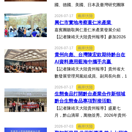
國、德國、美國、日本及臺灣研究團隊
及國際評審專家所參與為期四天，由國
2026-07-17
兩岸/大陸
科會舉辦的「貝蒙論壇」，實地交流活
興仁市實地考察薏仁米產業
動走訪臺南楠西地震及丹娜絲風災區，
嘉賓團聽取興仁薏仁米產業發展介紹
慈濟動員資金與萬人次的復原...
【記者陳靖天大陸貴州報導】參加2026
貴州·臺灣經貿交流合作懇談會、黔台特
2026-07-17
兩岸/大陸
色產業助力鄉村振興對接會的臺灣嘉賓
貴州向彪、台灣陳宏欽期待黔台在
組團，7月15日，到興仁市實地考察，深
AI資料應用藍海中攜手共贏
入調研興仁薏仁米...
【記者陳靖天大陸貴州報導】貴州省大
數發展管理局黨組成員、副局長向彪，1
4日，在2026年貴州・臺灣經貿交流合
2026-07-17
兩岸/大陸
作懇談會黔台大數據與人工智能產業對
生態食品打開黔台產業合作新領域
接會上表示，召開黔台大數據與人工智
黔台生態食品專項對接活動
能產業對接會，旨在搭建兩...
【記者陳靖天大陸貴州報導】盛夏七
月，黔山滴翠，萬物並秀。2026年貴州·
臺灣經貿交流合作懇談會「黔台生態食
2026-07-03
兩岸/大陸
品專項對接活動」於7月13日至16日舉