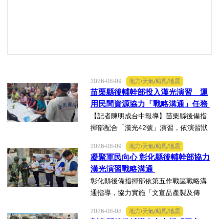
2026-08-09
地方/天氣/颱風/地震
苗栗縣後輔幹部投入漢光演習 運
用民間資源協力「戰略溝通」任務
【記者陳明成台中報導】苗栗縣後備指
揮部配合「漢光42號」演習，依演習狀
況動員後備輔導幹部投入支援，為整合
2026-08-09
地方/天氣/颱風/地震
軍民資源、協助軍事作戰任務，特別透
凝聚軍民向心 彰化縣後輔幹部協力
過輔導幹部運用在地宣傳能量，編組民
漢光演習戰略溝通
間廣播車，結合村里廣播系...
彰化縣後備指揮部依第五作戰區戰略溝
通指導，協力實施「文宣品產製及傳
散」演練。【記者陳明成台中報導】配
2026-08-08
地方/天氣/颱風/地震
合國軍「漢光42號」演習，彰化縣後備