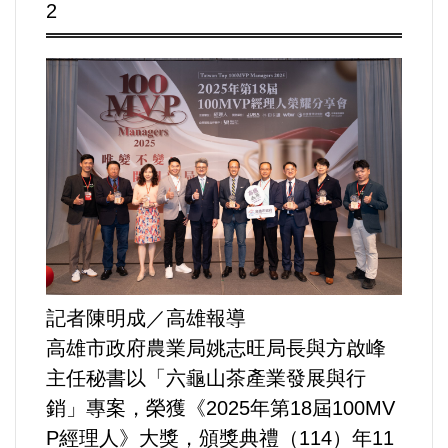
2
運動/體育/休閒/育樂
兩岸/大陸
寵物/動保
焦點
婦女/孩童
熱門
記者陳明成／高雄報導
健康/養生
高雄市政府農業局姚志旺局長與方啟峰
主任秘書以「六龜山茶產業發展與行
命理/信仰/宗教/宮廟/教會
銷」專案，榮獲《2025年第18屆100MV
P經理人》大獎，頒獎典禮（114）年11
演講/發表會/論壇/研討會