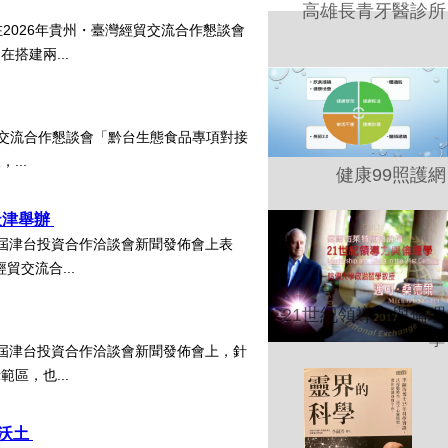
高雄長青牙醫診所
2026年貴州・臺灣經貿交流合作懇談會
搭建兩...
貿交流合作懇談會「黔台生態食品專項對接
...
健康99照護網
天津舉辦
屆津台投資合作洽談會新聞發佈會上表
貿交流合...
21世紀領導力與倫理
學
屆津台投資合作洽談會新聞發佈會上，針
區，也...
想沃土