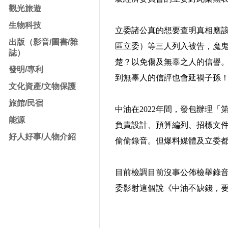
觀光旅遊
生物科技
立委諸公真的想要查明真相應
出版（影音/圖書/雜
區立委）等三人列入被告，魔鬼
誌）
楚？以免傷及無辜之人的信譽。人
發明/專利
到無辜人的信評也會延禍子孫
文化資產/文物保護
旅館/民宿
中油在2022年間，發包辦理
能源
負責設計、預算編列、招標文
好人好事/人物介紹
偷偷錄音。但爆料媒體及立委
目前檢調目前沒事公佈檢舉錄音
委影射這個說《中油不缺錢，要