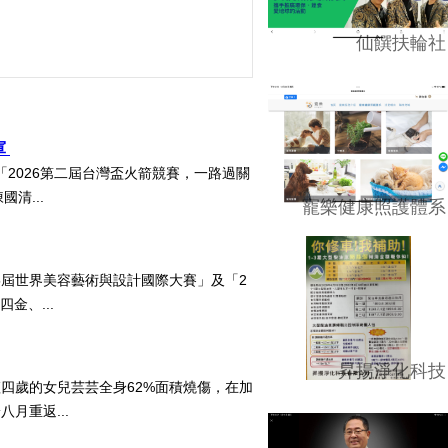
仙饌扶輪社
軍
2026第二屆台灣盃火箭競賽，一路過關
清...
寵樂健康照護體系
5屆世界美容藝術與設計國際大賽」及「2
四金、...
昇揚淨化科技
四歲的女兒芸芸全身62%面積燒傷，在加
月重返...