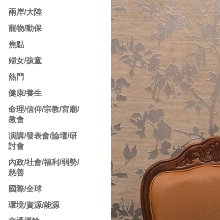
兩岸/大陸
寵物/動保
焦點
婦女/孩童
熱門
健康/養生
命理/信仰/宗教/宮廟/
教會
演講/發表會/論壇/研
討會
內政/社會/福利/弱勢/
慈善
國際/全球
環境/資源/能源