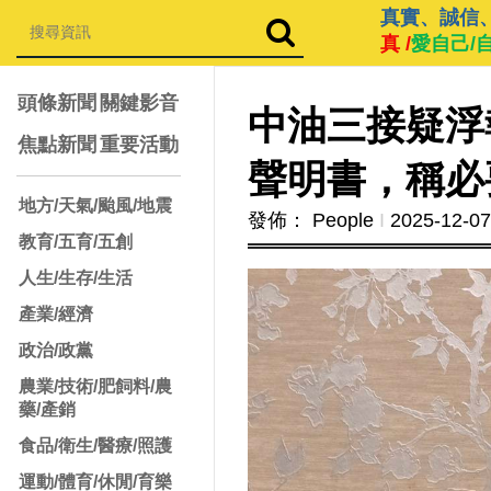
真實、誠信
真 /
愛自己/
頭條新聞
關鍵影音
中油三接疑浮
焦點新聞
重要活動
聲明書，稱必
地方/天氣/颱風/地震
發佈： People
Ι
2025-12-07
教育/五育/五創
人生/生存/生活
產業/經濟
政治/政黨
農業/技術/肥飼料/農
藥/產銷
食品/衛生/醫療/照護
運動/體育/休閒/育樂