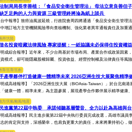
法制局局長李善植：「食品安全衛生管理法」 母法立意良善但
缺乏足夠的人力與資源 三級管理終將淪為紙上談兵
台中報導】致癌油風波延燒，行政院會周四將通過「食品安全衛生管理法
中增訂地方主管機關風險導向查核機制、強化業者異常通報責任及加重通報
兩岸/大陸
借名投資暗藏法律風險 專家提醒：一紙協議未必保得住投資權
陳明成綜合報導】近年來，不少台商基於市場布局、產業合作或政策因素
資模式，卻可能隱藏股權歸屬、投資收益、經營控制權及法律責任等風險，
教育/五育/五創
手產學夥伴打造健康一體精準未來 2026亞洲生技大展聚焦精準
明成高雄報導】「2026亞洲生技大展（BIOAsia-Taiwan）」於台
「健康一體．精準未來」為主題參展，展現產學合作夥伴展示精準健康、生
地方/天氣/颱風/地震
民進黨第22屆中執委 承諾傾聽基層聲音、全力以赴為高雄與
明成高雄報導】民主進步黨第22屆中央執行委員完成改選，高雄市議員
志的肯定與支持，深感榮幸，也肩負更重大的責任，未來將秉持初心，做好