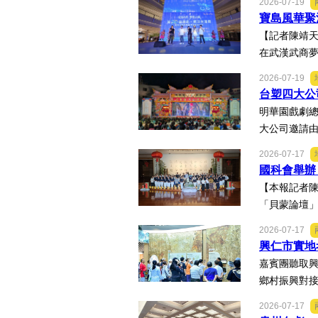
2026-07-19
寶島風華聚
【記者陳靖天
在武漢武商夢
2026-07-19
台塑四大公
明華園戲劇
大公司邀請由
2026-07-17
國科會舉辦
【本報記者
「貝蒙論壇」
2026-07-17
興仁市實地
嘉賓團聽取興
鄉村振興對接
2026-07-17