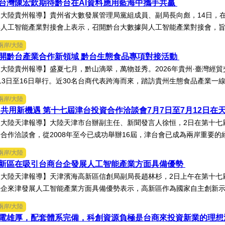
台灣陳宏欽期待黔台在AI資料應用藍海中攜手共贏
大陸貴州報導】貴州省大數發展管理局黨組成員、副局長向彪，14日，在
人工智能產業對接會上表示，召開黔台大數據與人工智能產業對接會，旨在
兩岸/大陸
開黔台產業合作新領域 黔台生態食品專項對接活動
大陸貴州報導】盛夏七月，黔山滴翠，萬物並秀。2026年貴州·臺灣經
13日至16日舉行。近30名台商代表跨海而來，踏訪貴州生態食品產業一線，
兩岸/大陸
 共用新機遇 第十七屆津台投資合作洽談會7月7日至7月12日在
天大陸天津報導】大陸天津市台辦副主任、新聞發言人徐恒，2日在第十七
合作洽談會，從2008年至今已成功舉辦16屆，津台會已成為兩岸重要的經
兩岸/大陸
新區在吸引台商台企發展人工智能產業方面具備優勢
天大陸天津報導】天津濱海高新區信創局副局長趙林杉，2日上午在第十七
企來津發展人工智能產業方面具備優勢表示，高新區作為國家自主創新示範
兩岸/大陸
電雄厚，配套體系完備，科創資源負極是台商來投資新業的理