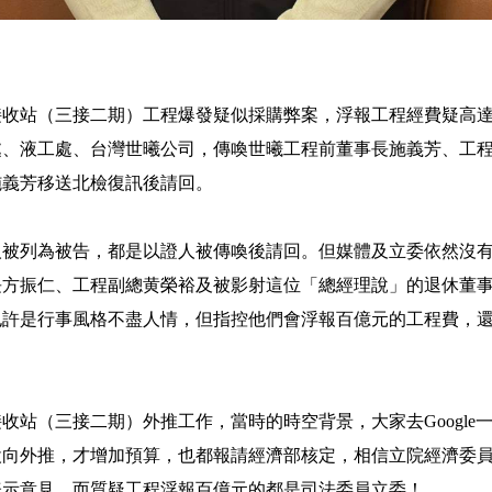
收站（三接二期）工程爆發疑似採購弊案，浮報工程經費疑高達
處、液工處、台灣世曦公司，傳喚世曦工程前董事長施義芳、工
施義芳移送北檢復訊後請回。
人被列為被告，都是以證人被傳喚後請回。但媒體及立委依然沒
長方振仁、工程副總黄榮裕及被影射這位「總經理說」的退休董
也許是行事風格不盡人情，但指控他們會浮報百億元的工程費，
收站（三接二期）外推工作，當時的時空背景，大家去Google
設向外推，才增加預算，也都報請經濟部核定，相信立院經濟委
表示意見，而質疑工程浮報百億元的都是司法委員立委！