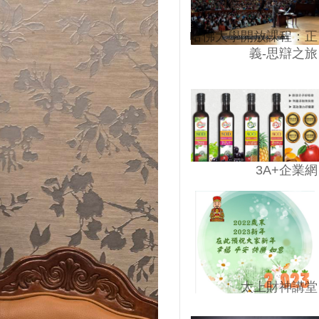
哈佛大學開放課程：正
義-思辯之旅
3A+企業網
太上財神講堂