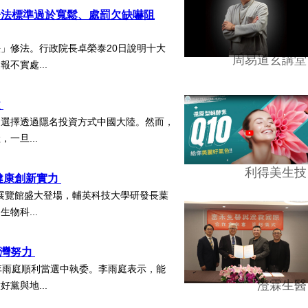
子法標準過於寬鬆、處罰欠缺嚇阻
」修法。行政院長卓榮泰20日說明十大
周易道玄講堂
不實處...
益
，選擇透過隱名投資方式中國大陸。然而，
一旦...
利得美生技
健康創新實力
北南港展覽館盛大登場，輔英科技大學研發長葉
物科...
台灣努力
李雨庭順利當選中執委。李雨庭表示，能
澄霖生醫
黨與地...