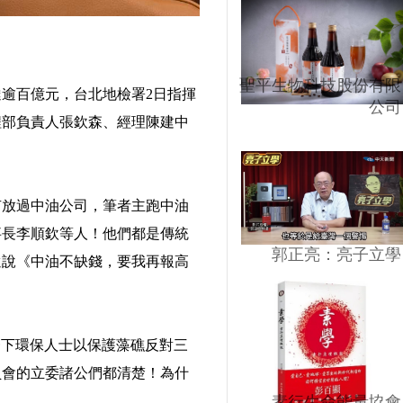
聖平生物科技股份有限
逾百億元，台北地檢署2日指揮
公司
程部負責人張欽森、經理陳建中
有放過中油公司，筆者主跑中油
事長李順欽等人！他們都是傳統
郭正亮：亮子立學
還說《中油不缺錢，要我再報高
一下環保人士以保護藻礁反對三
員會的立委諸公們都清楚！為什
素行生命能量協會