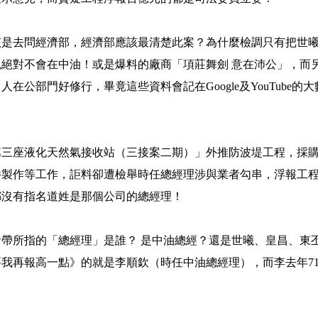
該是去問經濟部，經濟部應該最清楚此案？為什麼檢調只有把世
絕對不會在中油！或是爆料的廠商「項莊舞劍 意在沛公」，而
在公部門好修行，畢竟這些資料會記在Google及YouTube
！
「第三座液化天然氣接收站（三接案二期）」外推防波堤工程，採
件製作等工作，詎料卻遭檢舉時任總經理涉與業者勾串，浮報工
都沒有指名道姓是那個公司的總經理！
帶所指的「總經理」是誰？ 是中油總經？還是世曦、皇昌、東
我再報高一點》的就是李順欽（時任中油總經理），而李去年7