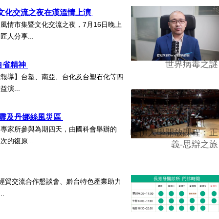
暨文化交流之夜在漢溫情上演
風情市集暨文化交流之夜，7月16日晚上
人分享...
世界病毒之謎
自省精神
雄報導】台塑、南亞、台化及台塑石化等四
演...
地震及丹娜絲風災區
審專家所參與為期四天，由國科會舉辦的
哈佛大學開放課程：正
的復原...
義-思辯之旅
灣經貿交流合作懇談會、黔台特色產業助力
..