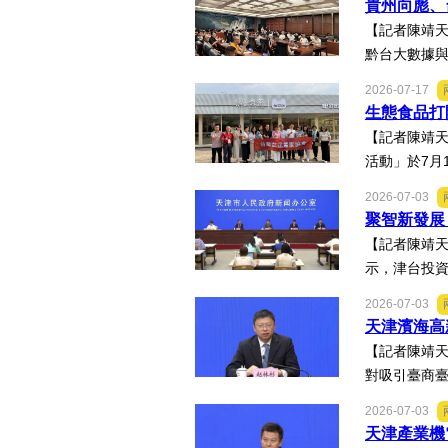
貴州向彪、
【記者陳靖天
黔台大數據與
2026-07-17
生態食品打
【記者陳靖天
活動」於7月
2026-07-03
聚智新發展
【記者陳靖
示，津台投資
2026-07-03
天津濱海高
【記者陳靖
對吸引臺商臺
2026-07-03
天津產業機