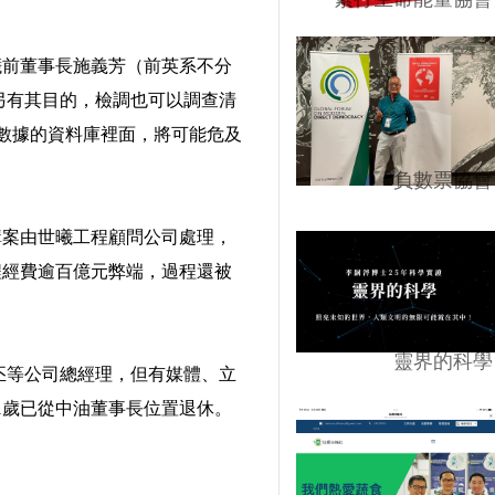
曦前董事長施義芳（前英系不分
另有其目的，檢調也可以調查清
的大數據的資料庫裡面，將可能危及
負數票協會
購案由世曦工程顧問公司處理，
程經費逾百億元弊端，過程還被
靈界的科學
丕等公司總經理，但有媒體、立
1歲已從中油董事長位置退休。