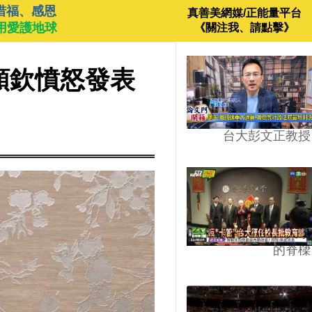
惜福、感恩
真善美網媒/正能量平台
用愛護地球
《關注我、請點擊》
順欽憤怒發表
台大彭文正教授
台學版的54/64》大學
的脊樑