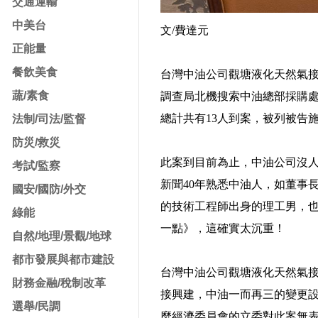
交通運輸
中美台
文/費達元
正能量
餐飲美食
台灣中油公司觀塘液化天然氣接
蔬/素食
調查局北機搜索中油總部採購
總計共有13人到案，被列被告
法制/司法/監督
防災/救災
此案到目前為止，中油公司沒
考試/監察
新聞40年熟悉中油人，如董事
國安/國防/外交
的技術工程師出身的理工男，
綠能
一點》，這確實太沉重！
自然/地理/景觀/地球
都市發展與都市建設
台灣中油公司觀塘液化天然氣接
財務金融/稅制改革
接興建，中油一而再三的變更
選舉/民調
麼經濟委員會的立委對此案無