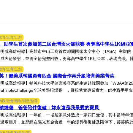
教育/五育/五創
」助學生首次參加第二屆台灣盃火箭競賽 勇奪高中學生1K組亞
明成高雄報導】高雄市中山工商首度叩關國家太空中心（TASA）主辦的「
成火箭發射，並將全箭完整回收，勇奪高中學生1K組亞軍，表現亮眼。陳國
教育/五育/五創
英！健美系韓國勇奪四金 國際合作再升級培育美業菁英
明成高雄報導】輔英科技大學健康美容系師生遠赴韓國參加「WBAA第2
obalTripleChallenge全球美學現場賽」，展現紮實專業實力，師生聯手勇奪
內政/社會/福利/弱勢/慈善
面積燒傷 爸爸陪伴復健：妳永遠是我最愛的寶貝
明成高雄報導】一年前，一場居家意外造成一家四口受傷，其中當時年僅
過兩個月，並歷經在陽光基金會近一年的漫長復復健及陪伴下，芸芸將於八
地方/天氣/颱風/地震