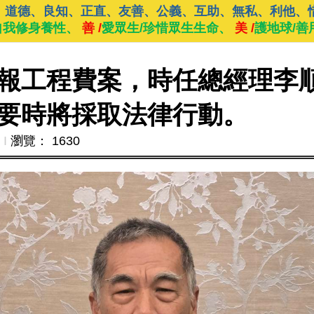
、道德、良知、正直、友善、公義、互助、無私、利他、
自我修身養性、
善 /
愛眾生/珍惜眾生生命、
美 /
護地球/善
報工程費案，時任總經理李
要時將採取法律行動。
Ι
瀏覽： 1630