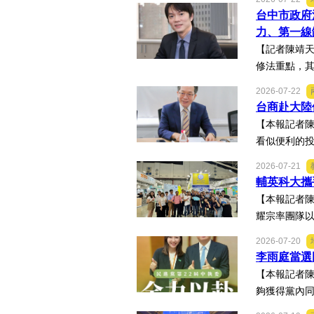
台中市政府
力、第一線
【記者陳靖天
修法重點，其
2026-07-22
台商赴大陸
【本報記者
看似便利的投
2026-07-21
輔英科大攜
【本報記者陳
耀宗率團隊以
2026-07-20
李雨庭當選
【本報記者陳
夠獲得黨內同