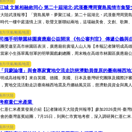
兩岸/大陸
江城 文脈相融敘同心 第二十屆湖北·武漢臺灣周寶島風情市集
大陸武漢報導】「寶島風華・夢聚江城」第二十屆湖北・武漢臺灣周寶島
時代一樓中庭溫情上演，歌聲文脈聯結兩地，這場融美食、文創、歌舞、匠
地方/天氣/颱風/地震
司攜手明華園林園廣應廟公益開演 《包公審判官》 傳遞公義與
總團受邀至高市林園區表演，廣應廟前廣場人山人海【本報記者陳明成高
當家小生孫翠鳳領軍的明華園戲劇總團，周末晚在高雄市林園區廣應廟公益
地方/天氣/颱風/地震
「貝蒙論壇」與會專家實地交流走訪慈濟動員復原的臺南楠西
陳明成高雄報導】來自英國、德國、美國、日本及臺灣研究團隊及國際評
，實地交流活動走訪臺南楠西地震及丹娜絲風災區，慈濟動員資金與萬人次
兩岸/大陸
考察薏仁米產業
仁薏仁米產業發展介紹【記者陳靖天大陸貴州報導】參加2026貴州·臺
會的臺灣嘉賓組團，7月15日，到興仁市實地考察，深入調研興仁薏仁米.
兩岸/大陸