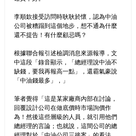
選舉/民調
李順欽接受訪問時耿耿於懷，認為中油
觀光旅遊
公司被糟蹋到這個地步，想不通為什麼
還不提告！有什麼顧忌嗎？
生物科技
根據聯合報引述檢調消息來源報導，文
出版（影音/圖書/雜誌）
中這段「錄音顯示，「總經理說中油不
缺錢，要我再報高一點」，還霸氣豪說
發明/專利
「中油錢最多」，」
文化資產/文物保護
筆者覺得「這是某家廠商內部在討論，
旅館/民宿
回覆設計公司在做底價時市場詢價作
為！然後這些層級的人員，就引用他們
能源
總經理的言論；也就說，這間公司的總
經理對於「中油公司三接案」的看法