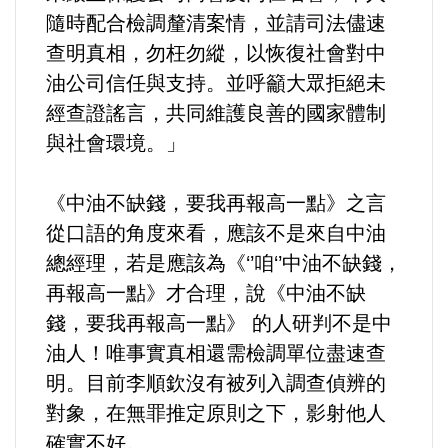
隨時配合檢調釐清案情，並請司法儘速
法制/司法/監督
查明真相，勿枉勿縱，以恢復社會對中
油公司信任與⽀持。並呼籲⼤眾拒絕未
防災/救災
經查證謠⾔，共同維護良善的國家體制
與社會環境。」
考試/監察
國安/國防/外交
《中油不缺錢，要我再報高一點》之言
從口語的角度來看，應該不是來自中油
綠能
總經理，若是應該為《‘’咱‘’中油不缺錢，
再報高一點》才合理，說《中油不缺
自然/地理/景觀/地球
錢，要我再報高一點》 的人研判不是中
油人！唯事實真相還需檢調單位盡速查
都市發展與都市建設
明。目前李順欽沒有被列入調查偵辨的
對象，在無罪推定原則之下，影射他人
財務金融/稅制改革
確實不好。