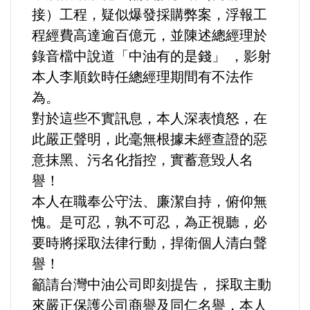
接）⼯程，疑似爆發採購弊案，浮報⼯
程經費⾼達逾百億元，並陳述總經理於
內政/社會/福利/弱勢/慈善
錄⾳檔中說道「中油有的是錢」 ，影射
國際/全球
本⼈李順欽時任總經理期間有不法作
為。
環境/資源/能源
對於這些不實訊息，本⼈深表憤怒，在
此嚴正聲明，此毫無根據未經查證的惡
交通運輸
意抹⿊、污名化指控，實蓄意毀⼈名
譽！
中美台
本⼈在職奉公守法、廉潔⾃持，俯仰無
愧。是可忍，孰不可忍，為正視聽，必
正能量
要時將採取法律⾏動，捍衛個⼈清⽩聲
餐飲美食
譽！
籲請台灣中油公司即刻提告， 採取主動
蔬/素食
來嚴正保護公司商譽及同仁名譽，本人