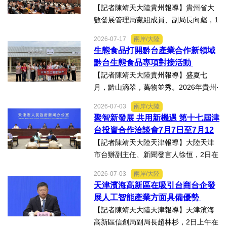
入調研興仁薏仁米...
【記者陳靖天大陸貴州報導】貴州省大
數發展管理局黨組成員、副局長向彪，1
4日，在2026年貴州・臺灣經貿交流合
2026-07-17
兩岸/大陸
作懇談會黔台大數據與人工智能產業對
生態食品打開黔台產業合作新領域
接會上表示，召開黔台大數據與人工智
黔台生態食品專項對接活動
能產業對接會，旨在搭建兩...
【記者陳靖天大陸貴州報導】盛夏七
月，黔山滴翠，萬物並秀。2026年貴州·
臺灣經貿交流合作懇談會「黔台生態食
2026-07-03
兩岸/大陸
品專項對接活動」於7月13日至16日舉
聚智新發展 共用新機遇 第十七屆津
行。近30名台商代表跨海而來，踏訪貴
台投資合作洽談會7月7日至7月12
州生態食品產業一線，...
日在天津舉辦
【記者陳靖天大陸天津報導】大陸天津
市台辦副主任、新聞發言人徐恒，2日在
第十七屆津台投資合作洽談會新聞發佈
2026-07-03
兩岸/大陸
會上表示，津台投資合作洽談會，從200
天津濱海高新區在吸引台商台企發
8年至今已成功舉辦16屆，津台會已成為
展人工智能產業方面具備優勢
兩岸重要的經貿交流合...
【記者陳靖天大陸天津報導】天津濱海
高新區信創局副局長趙林杉，2日上午在