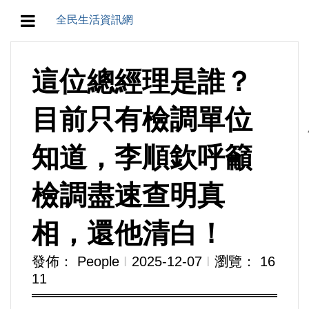
全民生活資訊網
地方/天氣/颱風/地震
這位總經理是誰？
教育/五育/五創
目前只有檢調單位
人生/生存/生活
知道，李順欽呼籲
產業/經濟
檢調盡速查明真
政治/政黨
相，還他清白！
農業/技術/肥飼料/農藥/產銷
發佈： People
Ι
2025-12-07
Ι
瀏覽： 16
11
食品/衛生/醫療/照護