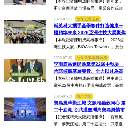
資權益
【本報記者陳明成綜合報導】近年來，
不少台商基於市場布局、產業合作或政
策因素，選擇透過隱名投資方式中國大
2026-07-21
教育/五育/五創
陸。然而，看似便利的投資模式，卻可
輔英科大攜手產學夥伴打造健康一
能隱藏股權歸屬、投資收益、經營控制
體精準未來 2026亞洲生技大展聚焦
權及法律責任等風險，一旦...
精準健康創新實力
【本報記者陳明成高雄報導】「2026亞
洲生技大展（BIOAsia-Taiwan）」於台
北南港展覽館盛大登場，輔英科技大學
2026-07-20
地方/天氣/颱風/地震
研發長葉耀宗率團隊以「健康一體．精
李雨庭當選民進黨第22屆中執委
準未來」為主題參展，展現產學合作夥
承諾傾聽基層聲音、全力以赴為高
伴展示精準健康、生物科...
雄與台灣努力
【本報記者陳明成高雄報導】民主進步
黨第22屆中央執行委員完成改選，高雄
市議員李雨庭順利當選中執委。李雨庭
2026-07-19
兩岸/大陸
表示，能夠獲得黨內同志的肯定與支
寶島風華聚江城 文脈相融敘同心 第
持，深感榮幸，也肩負更重大的責任，
二十屆湖北·武漢臺灣周寶島風情市
未來將秉持初心，做好黨與地...
集暨文化交流之夜在漢溫情上演
【記者陳靖天大陸武漢報導】「寶島風
華・夢聚江城」第二十屆湖北・武漢臺