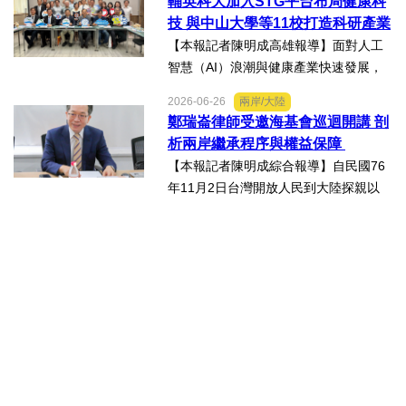
輔英科大加入STG平台布局健康科
名。李昱平校長表示，來自泰國、印尼
技 與中山大學等11校打造科研產業
及越南僑生，以異國的獨特視...
生態圈
【本報記者陳明成高雄報導】面對人工
智慧（AI）浪潮與健康產業快速發展，
由國立中山大學領軍成立的「STG南臺
2026-06-26
兩岸/大陸
灣科研產業化平台」，再擴大跨校科研
鄭瑞崙律師受邀海基會巡迴開講 剖
合作版圖，與輔英科技大學簽署合作備
析兩岸繼承程序與權益保障
忘錄（MOU），並共同為「廠...
【本報記者陳明成綜合報導】自民國76
年11月2日台灣開放人民到大陸探親以
來，兩岸人民交流日漸頻繁，台灣人民
於中國大陸經商、工作及求學的人數也
日益增加，許多台灣人民也會在中國大
陸置產，這些在中國大陸置...