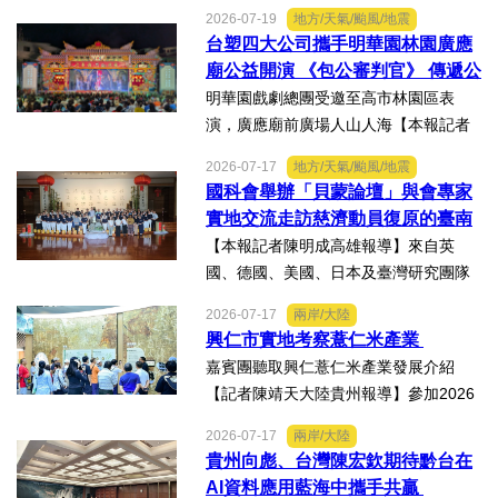
灣周寶島風情市集暨文化交流之夜，7月
2026-07-19
地方/天氣/颱風/地震
16日晚上在武漢武商夢時代一樓中庭溫
台塑四大公司攜手明華園林園廣應
情上演，歌聲文脈聯結兩地，這場融美
廟公益開演 《包公審判官》 傳遞公
食、文創、歌舞、匠人分享...
義與自省精神
明華園戲劇總團受邀至高市林園區表
演，廣應廟前廣場人山人海【本報記者
陳明成高雄報導】台塑、南亞、台化及
2026-07-17
地方/天氣/颱風/地震
台塑石化等四大公司邀請由當家小生孫
國科會舉辦「貝蒙論壇」與會專家
翠鳳領軍的明華園戲劇總團，周末晚在
實地交流走訪慈濟動員復原的臺南
高雄市林園區廣應廟公益演...
楠西地震及丹娜絲風災區
【本報記者陳明成高雄報導】來自英
國、德國、美國、日本及臺灣研究團隊
及國際評審專家所參與為期四天，由國
2026-07-17
兩岸/大陸
科會舉辦的「貝蒙論壇」，實地交流活
興仁市實地考察薏仁米產業
動走訪臺南楠西地震及丹娜絲風災區，
嘉賓團聽取興仁薏仁米產業發展介紹
慈濟動員資金與萬人次的復原...
【記者陳靖天大陸貴州報導】參加2026
貴州·臺灣經貿交流合作懇談會、黔台特
2026-07-17
兩岸/大陸
色產業助力鄉村振興對接會的臺灣嘉賓
貴州向彪、台灣陳宏欽期待黔台在
組團，7月15日，到興仁市實地考察，深
AI資料應用藍海中攜手共贏