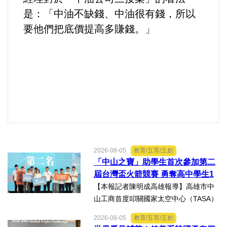
好人好事/人物介紹
是：「中油不缺錢、中油很有錢，所以
要他們把底價提高多賺錢。」
2026-08-05
教育/五育/五創
「中山之寶」助學生首次參加第二
屆台灣盃火箭競賽 勇奪高中學生1
K組亞軍
【本報記者陳明成高雄報導】高雄市中
山工商首度叩關國家太空中心（TASA）
主辦的「2026第二屆台灣盃火箭競賽，
2026-08-05
教育/五育/五創
一路過關斬將，順利完成火箭發射，並