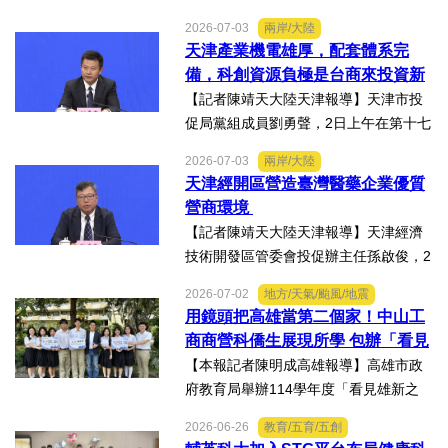
第十七屆津台投資合作洽談會新聞發佈
2026-07-03
兩岸/大陸
會上，針對吸引臺商臺企來津發展人工
天津產業機電雄厚，配套體系完
智能產業方面具備優勢表示，高新區作
備，科創資源負極是台商來投資新
為國家自主創新示範區，也...
業的理想沃土
【記者陳靖天大陸天津報導】天津市投
促局黨組成員劉勇聲，2日上午在第十七
屆津台投資合作洽談會新聞發佈會上回
2026-07-03
兩岸/大陸
答記者提問關於天津在產業發展方面有
天津經開區營造臺灣醫藥企業優質
哪些突出優勢，目前台資企業在天津的
營商環境
融合情況，未來還有哪些...
【記者陳靖天大陸天津報導】天津經濟
技術開發區管委會投促辦主任孫啟俊，2
日上午在第十七屆津台投資合作洽談會
2026-07-02
地方/天氣/颱風/地震
新聞發佈會上，說明天津市作為北方生
用鏡頭把高雄當第二個家！中山工
物醫藥產業高地，天津經開區能為臺灣
商商營科僑生展現所學 包辦「看見
醫藥大健康行業的創業者和...
雄新之光」創意短片前三名
【本報記者陳明成高雄報導】高雄市政
府教育局舉辦114學年度「看見雄新之
光」創意短片競賽，中山工商商業經營
2026-06-26
教育/五育/五創
科建教僑生專班學生囊括高中職組前三