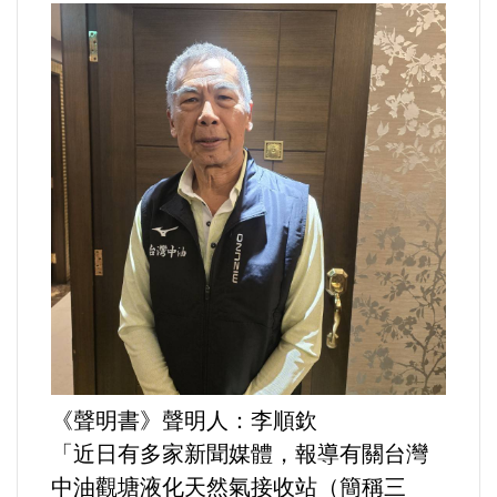
運動/體育/休閒/育樂
兩岸/大陸
寵物/動保
焦點
婦女/孩童
熱門
健康/養生
《聲明書》聲明人：李順欽
命理/信仰/宗教/宮廟/教會
「近⽇有多家新聞媒體，報導有關台灣
中油觀塘液化天然氣接收站（簡稱三
演講/發表會/論壇/研討會