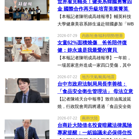
世界看見輔英！健美系韓國勇奪四
將全箭完整回收，勇奪高中學生1K組亞
金 國際合作再升級培育美業菁英
軍，表現亮眼。陳國清...
【本報記者陳明成高雄報導】輔英科技
大學健康美容系師生遠赴韓國參加「WB
AA第25屆世界美容藝術與設計國際大
2026-07-29
內政/社會/福利/弱勢/慈善
賽」及「2026WBAGlobalTripleChallen
女童62%面積燒傷 爸爸陪伴復
ge全球美學現場賽」，展現紮實專業實
健：妳永遠是我最愛的寶貝
力，師生聯手勇奪四金、...
【本報記者陳明成高雄報導】一年前，
一場居家意外造成一家四口受傷，其中
當時年僅四歲的女兒芸芸全身62%面積
2026-07-22
地方/天氣/颱風/地震
燒傷，在加護病房搶救超過兩個月，並
台中市政府法制局局長李善植：
歷經在陽光基金會近一年的漫長復復健
「食品安全衛生管理法」 母法立意
及陪伴下，芸芸將於八月重返...
良善但子法標準過於寬鬆、處罰欠
【記者陳靖天台中報導】致癌油風波延
缺嚇阻力、第一線缺乏足夠的人力
燒，行政院會周四將通過「食品安全衛
與資源 三級管理終將淪為紙上談兵
生管理法」修法。行政院長卓榮泰20日
2026-07-22
兩岸/大陸
說明十大修法重點，其中增訂地方主管
台商赴大陸借名投資暗藏法律風險
機關風險導向查核機制、強化業者異常
專家提醒：一紙協議未必保得住投
通報責任及加重通報不實處...