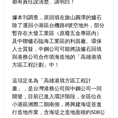
都有責任說清楚、講明白！
好人好事/人物介紹
據本刊調查，原回填在旗山圓潭的爐石
除了運回小港區台機路8號空地外，部分
暫存在大發工業區（原廢五金專區內）
及中聯爐石臨海工業區的利昌廠。環保
人士質疑，中鋼公司可能將該爐石回填
與港務公司合作填海造地的「高雄港填
方區工程計劃」中！
這項定名為「高雄港填方區工程計
畫」，是台灣港務公司與中鋼公司一同
開發，目前已進入環評階段，全區位在
小港區洲際二期南側，將興建海堤並進
行造地作業，含海堤之造地面積約508公