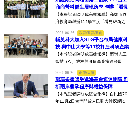
物醫藥產業高地，天津經開區能為臺灣
商商營科僑生展現所學 包辦「看見
醫藥大健康行業的創業者和...
雄新之光」創意短片前三名
【本報記者陳明成高雄報導】高雄市政
府教育局舉辦114學年度「看見雄新之
光」創意短片競賽，中山工商商業經營
2026-06-26
教育/五育/五創
科建教僑生專班學生囊括高中職組前三
輔英科大加入STG平台布局健康科
名。李昱平校長表示，來自泰國、印尼
技 與中山大學等11校打造科研產業
及越南僑生，以異國的獨特視...
生態圈
【本報記者陳明成高雄報導】面對人工
智慧（AI）浪潮與健康產業快速發展，
由國立中山大學領軍成立的「STG南臺
2026-06-26
兩岸/大陸
灣科研產業化平台」，再擴大跨校科研
鄭瑞崙律師受邀海基會巡迴開講 剖
合作版圖，與輔英科技大學簽署合作備
析兩岸繼承程序與權益保障
忘錄（MOU），並共同為「廠...
【本報記者陳明成綜合報導】自民國76
年11月2日台灣開放人民到大陸探親以
來，兩岸人民交流日漸頻繁，台灣人民
於中國大陸經商、工作及求學的人數也
日益增加，許多台灣人民也會在中國大
陸置產，這些在中國大陸置...