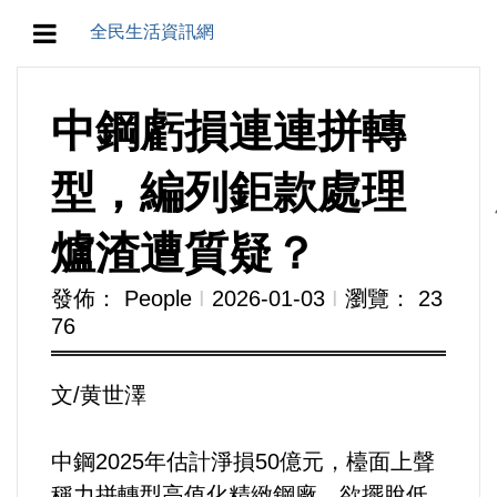
全民生活資訊網
地方/天氣/颱風/地震
中鋼虧損連連拼轉
教育/五育/五創
型，編列鉅款處理
人生/生存/生活
爐渣遭質疑？
產業/經濟
發佈： People
Ι
2026-01-03
Ι
瀏覽： 23
76
政治/政黨
文/黄世澤
農業/技術/肥飼料/農藥/產銷
食品/衛生/醫療/照護
中鋼2025年估計淨損50億元，檯面上聲
稱力拼轉型高值化精緻鋼廠，欲擺脫低