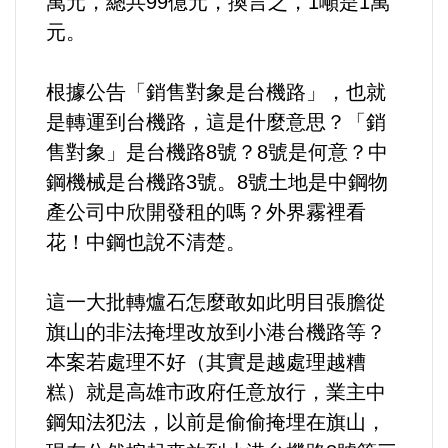
萬元，總共99億元，換言之，1噸是1萬
元。
法制/司法/監督
根據公告「銷售對象是台機路」，也就
防災/救災
是轉運到台機路，這是什麼意思？「銷
考試/監察
售對象」是台機路8號？8號是何意？中
鋼機械是台機路3號。8號土地是中鋼物
國安/國防/外交
產公司中欣開發租的嗎？外界霧裡看
花！中鋼也說不清楚。
綠能
這一大批轉爐石怎麼敢如此明目張膽從
自然/地理/景觀/地球
旗山的非法掩埋改放到小港台機路等？
本案若處理不好（其實是越處理越糟
都市發展與都市建設
糕）就是高雄市政府任意放行，業主中
財務金融/稅制改革
鋼知法犯法，以前是偷偷掩埋在旗山，