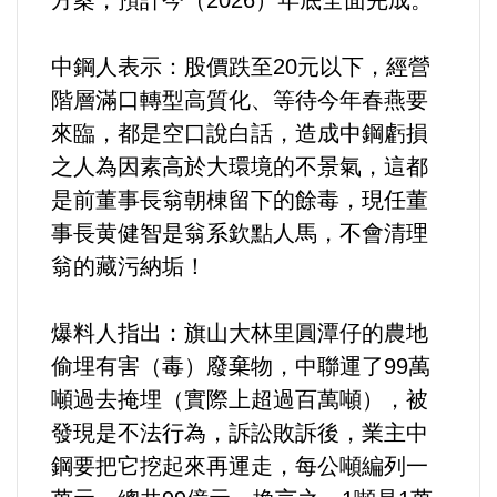
方案，預計今（2026）年底全面完成。
內政/社會/福利/弱勢/慈善
中鋼人表示：股價跌至20元以下，經營
階層滿口轉型高質化、等待今年春燕要
國際/全球
來臨，都是空口說白話，造成中鋼虧損
之人為因素高於大環境的不景氣，這都
環境/資源/能源
是前董事長翁朝棟留下的餘毒，現任董
事長黄健智是翁系欽點人馬，不會清理
交通運輸
翁的藏污納垢！
中美台
爆料人指出：旗山大林里圓潭仔的農地
正能量
偷埋有害（毒）廢棄物，中聯運了99萬
噸過去掩埋（實際上超過百萬噸），被
餐飲美食
發現是不法行為，訴訟敗訴後，業主中
鋼要把它挖起來再運走，每公噸編列一
蔬/素食