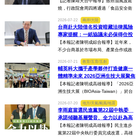
良善但子法標準過於寬鬆、處罰欠
【記者陳靖天台中報導】致癌油風波延
缺嚇阻力、第一線缺乏足夠的人力
燒，行政院會周四將通過「食品安全衛
與資源 三級管理終將淪為紙上談兵
生管理法」修法。行政院長卓榮泰20日
2026-07-22
兩岸/大陸
說明十大修法重點，其中增訂地方主管
台商赴大陸借名投資暗藏法律風險
機關風險導向查核機制、強化業者異常
專家提醒：一紙協議未必保得住投
通報責任及加重通報不實處...
資權益
【本報記者陳明成綜合報導】近年來，
不少台商基於市場布局、產業合作或政
策因素，選擇透過隱名投資方式中國大
2026-07-21
教育/五育/五創
陸。然而，看似便利的投資模式，卻可
輔英科大攜手產學夥伴打造健康一
能隱藏股權歸屬、投資收益、經營控制
體精準未來 2026亞洲生技大展聚焦
權及法律責任等風險，一旦...
精準健康創新實力
【本報記者陳明成高雄報導】「2026亞
洲生技大展（BIOAsia-Taiwan）」於台
北南港展覽館盛大登場，輔英科技大學
2026-07-20
地方/天氣/颱風/地震
研發長葉耀宗率團隊以「健康一體．精
李雨庭當選民進黨第22屆中執委
準未來」為主題參展，展現產學合作夥
承諾傾聽基層聲音、全力以赴為高
伴展示精準健康、生物科...
雄與台灣努力
【本報記者陳明成高雄報導】民主進步
黨第22屆中央執行委員完成改選，高雄