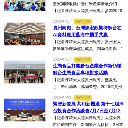
動走訪臺南楠西地震及丹娜絲風災區，
嘉賓團聽取興仁薏仁米產業發展介紹
慈濟動員資金與萬人次的復原...
【記者陳靖天大陸貴州報導】參加2026
貴州·臺灣經貿交流合作懇談會、黔台特
2026-07-17
兩岸/大陸
色產業助力鄉村振興對接會的臺灣嘉賓
貴州向彪、台灣陳宏欽期待黔台在
組團，7月15日，到興仁市實地考察，深
AI資料應用藍海中攜手共贏
入調研興仁薏仁米...
【記者陳靖天大陸貴州報導】貴州省大
數發展管理局黨組成員、副局長向彪，1
4日，在2026年貴州・臺灣經貿交流合
2026-07-17
兩岸/大陸
作懇談會黔台大數據與人工智能產業對
生態食品打開黔台產業合作新領域
接會上表示，召開黔台大數據與人工智
黔台生態食品專項對接活動
能產業對接會，旨在搭建兩...
【記者陳靖天大陸貴州報導】盛夏七
月，黔山滴翠，萬物並秀。2026年貴州·
臺灣經貿交流合作懇談會「黔台生態食
2026-07-03
兩岸/大陸
品專項對接活動」於7月13日至16日舉
聚智新發展 共用新機遇 第十七屆津
行。近30名台商代表跨海而來，踏訪貴
台投資合作洽談會7月7日至7月12
州生態食品產業一線，...
日在天津舉辦
【記者陳靖天大陸天津報導】大陸天津
市台辦副主任、新聞發言人徐恒，2日在