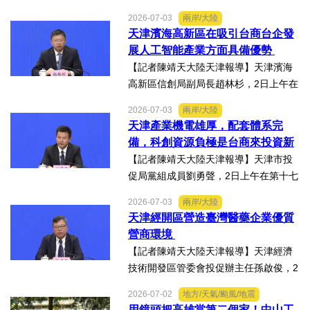
第十七屆津台投資合作洽談會新聞發佈
2026-07-03
兩岸/大陸
會上表示，津台投資合作洽談會，從200
天津濱海高新區在吸引台商台企發
8年至今已成功舉辦16屆，津台會已成為
展人工智能產業方面具備優勢
兩岸重要的經貿交流合...
【記者陳靖天大陸天津報導】天津濱海
高新區信創局副局長趙林杉，2日上午在
第十七屆津台投資合作洽談會新聞發佈
2026-07-03
兩岸/大陸
會上，針對吸引臺商臺企來津發展人工
天津產業機電雄厚，配套體系完
智能產業方面具備優勢表示，高新區作
備，科創資源負極是台商來投資新
為國家自主創新示範區，也...
業的理想沃土
【記者陳靖天大陸天津報導】天津市投
促局黨組成員劉勇聲，2日上午在第十七
屆津台投資合作洽談會新聞發佈會上回
2026-07-03
兩岸/大陸
答記者提問關於天津在產業發展方面有
天津經開區營造臺灣醫藥企業優質
哪些突出優勢，目前台資企業在天津的
營商環境
融合情況，未來還有哪些...
【記者陳靖天大陸天津報導】天津經濟
技術開發區管委會投促辦主任孫啟俊，2
日上午在第十七屆津台投資合作洽談會
2026-07-02
地方/天氣/颱風/地震
新聞發佈會上，說明天津市作為北方生
用鏡頭把高雄當第二個家！中山工