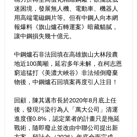
運動/體育/休閒/育樂
迷困境，發展無人機、電動車、機器人
用高端電磁鋼片等。但有中鋼人向本網
兩岸/大陸
報爆料《旗山爐石轉運案》暗藏貓膩，
讓中鋼損失幾十億元。
寵物/動保
中鋼爐石非法回填在高雄旗山大林段農
焦點
地近100萬噸，延宕多年未解，在柯志恩
婦女/孩童
窮追猛打《美濃大峽谷》非法傾倒廢棄
物後，中鋼爐石回填案再度引人注目！
熱門
回顧，陳其邁市長於2020年8月底上任
健康/養生
後，發現污染行為人「萬大公司」清運
進度僅0.8%，認定業者的計畫只是拖延
命理/信仰/宗教/宮廟/教會
戰術，隨即廢止並改由中聯公司提出新
演講/發表會/論壇/研討會