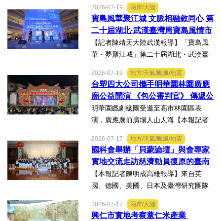
市議員李雨庭順利當選中執委。李雨庭
2026-07-19
兩岸/大陸
表示，能夠獲得黨內同志的肯定與支
寶島風華聚江城 文脈相融敘同心 第
持，深感榮幸，也肩負更重大的責任，
二十屆湖北·武漢臺灣周寶島風情市
未來將秉持初心，做好黨與地...
集暨文化交流之夜在漢溫情上演
【記者陳靖天大陸武漢報導】「寶島風
華・夢聚江城」第二十屆湖北・武漢臺
灣周寶島風情市集暨文化交流之夜，7月
2026-07-19
地方/天氣/颱風/地震
16日晚上在武漢武商夢時代一樓中庭溫
台塑四大公司攜手明華園林園廣應
情上演，歌聲文脈聯結兩地，這場融美
廟公益開演 《包公審判官》 傳遞公
食、文創、歌舞、匠人分享...
義與自省精神
明華園戲劇總團受邀至高市林園區表
演，廣應廟前廣場人山人海【本報記者
陳明成高雄報導】台塑、南亞、台化及
2026-07-17
地方/天氣/颱風/地震
台塑石化等四大公司邀請由當家小生孫
國科會舉辦「貝蒙論壇」與會專家
翠鳳領軍的明華園戲劇總團，周末晚在
實地交流走訪慈濟動員復原的臺南
高雄市林園區廣應廟公益演...
楠西地震及丹娜絲風災區
【本報記者陳明成高雄報導】來自英
國、德國、美國、日本及臺灣研究團隊
及國際評審專家所參與為期四天，由國
2026-07-17
兩岸/大陸
科會舉辦的「貝蒙論壇」，實地交流活
興仁市實地考察薏仁米產業