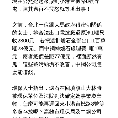
現在公然挖起來放到小港台機路8號等三
選舉/民調
處，陳其邁再不震怒就等著出事！
觀光旅遊
之前，台北一位跟大馬政府很密切關係
的女士，她合法出口電爐廠還原渣1噸只
生物科技
收2300元，若把這批爐石全部出口1百萬
噸23億元。而中鋼轉爐石處理費1噸1萬
出版（影音/圖書/雜誌）
元，兩者總價差距77億元，裡面顯然有
發明/專利
鬼！這些藏污納垢不改善，中鋼公司怎
麼能賺錢。
文化資產/文物保護
環保人士指出，爐石在回填旗山大林時
旅館/民宿
被環保單位及法院判決確定為事業廢棄
物，怎麼可能再運回來小港台機路8號等
能源
多處存放呢？高雄市環保局及中鋼公司