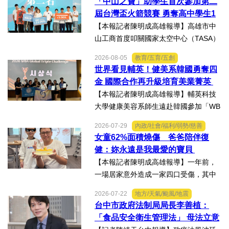
「中山之寶」助學生首次參加第二
屆台灣盃火箭競賽 勇奪高中學生1
K組亞軍
【本報記者陳明成高雄報導】高雄市中
山工商首度叩關國家太空中心（TASA）
主辦的「2026第二屆台灣盃火箭競賽，
2026-08-05
教育/五育/五創
一路過關斬將，順利完成火箭發射，並
世界看見輔英！健美系韓國勇奪四
將全箭完整回收，勇奪高中學生1K組亞
金 國際合作再升級培育美業菁英
軍，表現亮眼。陳國清...
【本報記者陳明成高雄報導】輔英科技
大學健康美容系師生遠赴韓國參加「WB
AA第25屆世界美容藝術與設計國際大
2026-07-29
內政/社會/福利/弱勢/慈善
賽」及「2026WBAGlobalTripleChallen
女童62%面積燒傷 爸爸陪伴復
ge全球美學現場賽」，展現紮實專業實
健：妳永遠是我最愛的寶貝
力，師生聯手勇奪四金、...
【本報記者陳明成高雄報導】一年前，
一場居家意外造成一家四口受傷，其中
當時年僅四歲的女兒芸芸全身62%面積
2026-07-22
地方/天氣/颱風/地震
燒傷，在加護病房搶救超過兩個月，並
台中市政府法制局局長李善植：
歷經在陽光基金會近一年的漫長復復健
「食品安全衛生管理法」 母法立意
及陪伴下，芸芸將於八月重返...