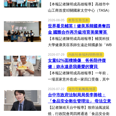
K組亞軍
【本報記者陳明成高雄報導】高雄市中
山工商首度叩關國家太空中心（TASA）
主辦的「2026第二屆台灣盃火箭競賽，
2026-08-05
教育/五育/五創
一路過關斬將，順利完成火箭發射，並
世界看見輔英！健美系韓國勇奪四
將全箭完整回收，勇奪高中學生1K組亞
金 國際合作再升級培育美業菁英
軍，表現亮眼。陳國清...
【本報記者陳明成高雄報導】輔英科技
大學健康美容系師生遠赴韓國參加「WB
AA第25屆世界美容藝術與設計國際大
2026-07-29
內政/社會/福利/弱勢/慈善
賽」及「2026WBAGlobalTripleChallen
女童62%面積燒傷 爸爸陪伴復
ge全球美學現場賽」，展現紮實專業實
健：妳永遠是我最愛的寶貝
力，師生聯手勇奪四金、...
【本報記者陳明成高雄報導】一年前，
一場居家意外造成一家四口受傷，其中
當時年僅四歲的女兒芸芸全身62%面積
2026-07-22
地方/天氣/颱風/地震
燒傷，在加護病房搶救超過兩個月，並
台中市政府法制局局長李善植：
歷經在陽光基金會近一年的漫長復復健
「食品安全衛生管理法」 母法立意
及陪伴下，芸芸將於八月重返...
良善但子法標準過於寬鬆、處罰欠
【記者陳靖天台中報導】致癌油風波延
缺嚇阻力、第一線缺乏足夠的人力
燒，行政院會周四將通過「食品安全衛