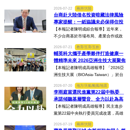
與資源 三級管理終將淪為紙上談兵
生管理法」修法。行政院長卓榮泰20日
2026-07-22
兩岸/大陸
說明十大修法重點，其中增訂地方主管
台商赴大陸借名投資暗藏法律風險
機關風險導向查核機制、強化業者異常
專家提醒：一紙協議未必保得住投
通報責任及加重通報不實處...
資權益
【本報記者陳明成綜合報導】近年來，
不少台商基於市場布局、產業合作或政
策因素，選擇透過隱名投資方式中國大
2026-07-21
教育/五育/五創
陸。然而，看似便利的投資模式，卻可
輔英科大攜手產學夥伴打造健康一
能隱藏股權歸屬、投資收益、經營控制
體精準未來 2026亞洲生技大展聚焦
權及法律責任等風險，一旦...
精準健康創新實力
【本報記者陳明成高雄報導】「2026亞
洲生技大展（BIOAsia-Taiwan）」於台
北南港展覽館盛大登場，輔英科技大學
2026-07-20
地方/天氣/颱風/地震
研發長葉耀宗率團隊以「健康一體．精
李雨庭當選民進黨第22屆中執委
準未來」為主題參展，展現產學合作夥
承諾傾聽基層聲音、全力以赴為高
伴展示精準健康、生物科...
雄與台灣努力
【本報記者陳明成高雄報導】民主進步
黨第22屆中央執行委員完成改選，高雄
市議員李雨庭順利當選中執委。李雨庭
2026-07-19
兩岸/大陸
表示，能夠獲得黨內同志的肯定與支