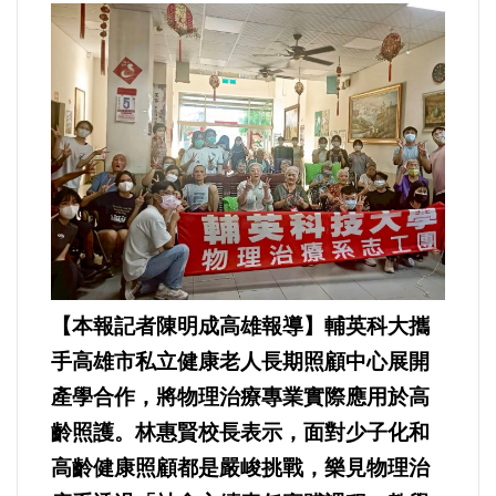
運動/體育/休閒/育樂
兩岸/大陸
寵物/動保
焦點
婦女/孩童
熱門
【本報記者陳明成高雄報導】輔英科大攜
手高雄市私立健康老人長期照顧中心展開
健康/養生
產學合作，將物理治療專業實際應用於高
齡照護。林惠賢校長表示，面對少子化和
命理/信仰/宗教/宮廟/教會
高齡健康照顧都是嚴峻挑戰，樂見物理治
演講/發表會/論壇/研討會