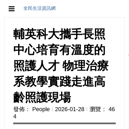
全民生活資訊網
地方/天氣/颱風/地震
輔英科大攜手長照
教育/五育/五創
中心培育有溫度的
人生/生存/生活
照護人才 物理治療
產業/經濟
系教學實踐走進高
政治/政黨
齡照護現場
農業/技術/肥飼料/農藥/產銷
發佈： People
Ι
2026-01-28
Ι
瀏覽： 46
4
食品/衛生/醫療/照護