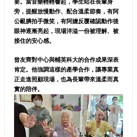
要。當音樂輕輕響起，學生站在長輩身
旁，提醒放慢動作、配合溫柔節奏，有阿
公靦腆拍手微笑，有阿嬤反覆確認動作後
眼神逐漸亮起，現場洋溢一份被理解、被
接住的安心感。
曾友齊對中心與輔英科大的合作成果深表
肯定。他強調這樣的產學合作，讓專業真
正走進照顧現場，也為長輩帶來溫柔而真
實的陪伴。