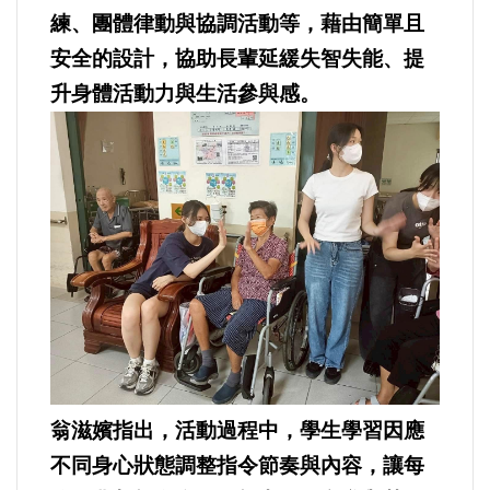
練、團體律動與協調活動等，藉由簡單且
選舉/民調
安全的設計，協助長輩延緩失智失能、提
觀光旅遊
升身體活動力與生活參與感。
生物科技
出版（影音/圖書/雜誌）
發明/專利
文化資產/文物保護
旅館/民宿
翁滋嬪指出，活動過程中，學生學習因應
能源
不同身心狀態調整指令節奏與內容，讓每