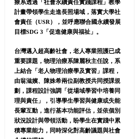
療系透過「社會永續責任實踐課程」教學
計畫帶領學生走進長照場域，落實大學社
內政/社會/福利/弱勢/慈善
會責任（USR），並呼應聯合國永續發展
目標SDG 3「促進健康與福祉」。
國際/全球
環境/資源/能源
台灣邁入超高齡社會，老人專業照護已成
重要課題，物理治療系陳麗秋主任說，系
交通運輸
上結合「老人物理治療學及實習」課程，
由翁滋嬪、陳姝希兩位副教授共同授課規
中美台
劃，課程設計強調「從場域學習中培養同
理與責任」，引導學生學習與健康或失能
正能量
長輩互動，進行基本功能評估，並依個別
餐飲美食
狀況設計與帶領活動，盼學生在實踐中累
積專業能力，同時深化對高齡議題與社會
蔬/素食