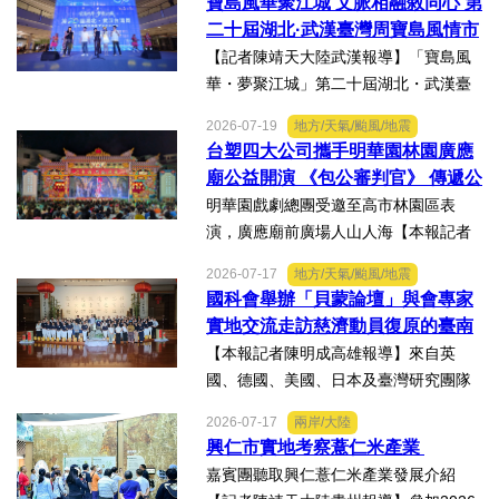
寶島風華聚江城 文脈相融敘同心 第
持，深感榮幸，也肩負更重大的責任，
二十屆湖北·武漢臺灣周寶島風情市
未來將秉持初心，做好黨與地...
集暨文化交流之夜在漢溫情上演
【記者陳靖天大陸武漢報導】「寶島風
華・夢聚江城」第二十屆湖北・武漢臺
灣周寶島風情市集暨文化交流之夜，7月
2026-07-19
地方/天氣/颱風/地震
16日晚上在武漢武商夢時代一樓中庭溫
台塑四大公司攜手明華園林園廣應
情上演，歌聲文脈聯結兩地，這場融美
廟公益開演 《包公審判官》 傳遞公
食、文創、歌舞、匠人分享...
義與自省精神
明華園戲劇總團受邀至高市林園區表
演，廣應廟前廣場人山人海【本報記者
陳明成高雄報導】台塑、南亞、台化及
2026-07-17
地方/天氣/颱風/地震
台塑石化等四大公司邀請由當家小生孫
國科會舉辦「貝蒙論壇」與會專家
翠鳳領軍的明華園戲劇總團，周末晚在
實地交流走訪慈濟動員復原的臺南
高雄市林園區廣應廟公益演...
楠西地震及丹娜絲風災區
【本報記者陳明成高雄報導】來自英
國、德國、美國、日本及臺灣研究團隊
及國際評審專家所參與為期四天，由國
2026-07-17
兩岸/大陸
科會舉辦的「貝蒙論壇」，實地交流活
興仁市實地考察薏仁米產業
動走訪臺南楠西地震及丹娜絲風災區，
嘉賓團聽取興仁薏仁米產業發展介紹
慈濟動員資金與萬人次的復原...