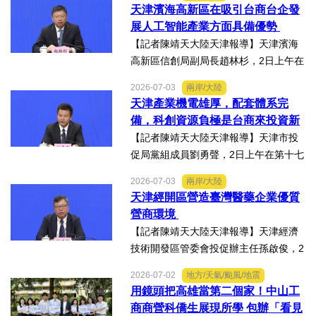
會上表示，津台投資合作洽談會，從200
天津濱海高新區在吸引台商台企發
8年至今已成功舉辦16屆，津台會已成為
展人工智能產業方面具備優勢
兩岸重要的經貿交流合...
【記者陳靖天大陸天津報導】天津濱海
高新區信創局副局長趙林杉，2日上午在
第十七屆津台投資合作洽談會新聞發佈
2026-07-03
兩岸/大陸
會上，針對吸引臺商臺企來津發展人工
天津產業機電雄厚，配套體系完
智能產業方面具備優勢表示，高新區作
備，科創資源負極是台商來投資新
為國家自主創新示範區，也...
業的理想沃土
【記者陳靖天大陸天津報導】天津市投
促局黨組成員劉勇聲，2日上午在第十七
屆津台投資合作洽談會新聞發佈會上回
2026-07-03
兩岸/大陸
答記者提問關於天津在產業發展方面有
天津經開區營造臺灣醫藥企業優質
哪些突出優勢，目前台資企業在天津的
營商環境
融合情況，未來還有哪些...
【記者陳靖天大陸天津報導】天津經濟
技術開發區管委會投促辦主任孫啟俊，2
日上午在第十七屆津台投資合作洽談會
2026-07-02
地方/天氣/颱風/地震
新聞發佈會上，說明天津市作為北方生
用鏡頭把高雄當第二個家！中山工
物醫藥產業高地，天津經開區能為臺灣
商商營科僑生展現所學 包辦「看見