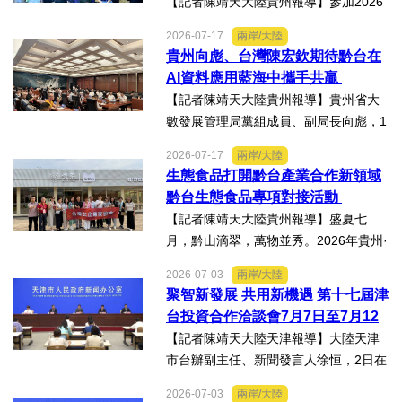
【記者陳靖天大陸貴州報導】參加2026
貴州·臺灣經貿交流合作懇談會、黔台特
2026-07-17
兩岸/大陸
色產業助力鄉村振興對接會的臺灣嘉賓
貴州向彪、台灣陳宏欽期待黔台在
組團，7月15日，到興仁市實地考察，深
AI資料應用藍海中攜手共贏
入調研興仁薏仁米...
【記者陳靖天大陸貴州報導】貴州省大
數發展管理局黨組成員、副局長向彪，1
4日，在2026年貴州・臺灣經貿交流合
2026-07-17
兩岸/大陸
作懇談會黔台大數據與人工智能產業對
生態食品打開黔台產業合作新領域
接會上表示，召開黔台大數據與人工智
黔台生態食品專項對接活動
能產業對接會，旨在搭建兩...
【記者陳靖天大陸貴州報導】盛夏七
月，黔山滴翠，萬物並秀。2026年貴州·
臺灣經貿交流合作懇談會「黔台生態食
2026-07-03
兩岸/大陸
品專項對接活動」於7月13日至16日舉
聚智新發展 共用新機遇 第十七屆津
行。近30名台商代表跨海而來，踏訪貴
台投資合作洽談會7月7日至7月12
州生態食品產業一線，...
日在天津舉辦
【記者陳靖天大陸天津報導】大陸天津
市台辦副主任、新聞發言人徐恒，2日在
第十七屆津台投資合作洽談會新聞發佈
2026-07-03
兩岸/大陸