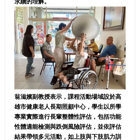
永續的理解。
法制/司法/監督
防災/救災
考試/監察
國安/國防/外交
綠能
翁滋嬪副教授表示，課程活動場域設於高
自然/地理/景觀/地球
雄市健康老人長期照顧中心，學生以所學
都市發展與都市建設
專業實際進行長輩整體性評估，包括功能
性體適能檢測與跌倒風險評估，並依評估
財務金融/稅制改革
結果帶領多元活動，如上肢與下肢肌力訓