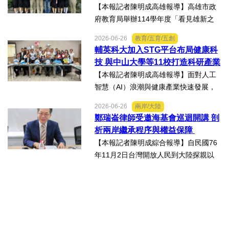
醫藥大健康行業的創業者和...
雄新之光」創意短片前三名
【本報記者陳明成高雄報導】高雄市政
府教育局舉辦114學年度「看見雄新之
光」創意短片競賽，中山工商商業經營
2026-06-26
教育/五育/五創
科建教僑生專班學生囊括高中職組前三
輔英科大加入STG平台布局健康科
名。李昱平校長表示，來自泰國、印尼
技 與中山大學等11校打造科研產業
及越南僑生，以異國的獨特視...
生態圈
【本報記者陳明成高雄報導】面對人工
智慧（AI）浪潮與健康產業快速發展，
由國立中山大學領軍成立的「STG南臺
2026-06-26
兩岸/大陸
灣科研產業化平台」，再擴大跨校科研
鄭瑞崙律師受邀海基會巡迴開講 剖
合作版圖，與輔英科技大學簽署合作備
析兩岸繼承程序與權益保障
忘錄（MOU），並共同為「廠...
【本報記者陳明成綜合報導】自民國76
年11月2日台灣開放人民到大陸探親以
來，兩岸人民交流日漸頻繁，台灣人民
於中國大陸經商、工作及求學的人數也
日益增加，許多台灣人民也會在中國大
陸置產，這些在中國大陸置...