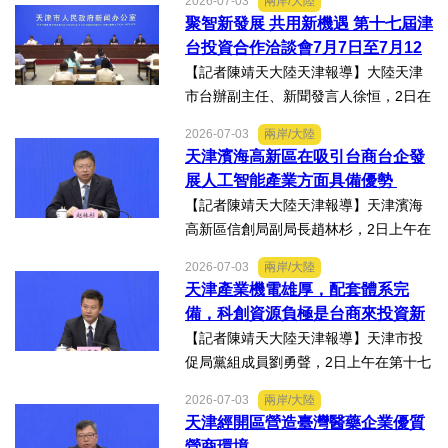
2026-07-03
兩岸/大陸
品專項對接活動」於7月13日至16日舉
聚智新發展 共用新機遇 第十七屆津
行。近30名台商代表跨海而來，踏訪貴
台投資合作洽談會7月7日至7月12
州生態食品產業一線，...
日在天津舉辦
【記者陳靖天大陸天津報導】大陸天津
市台辦副主任、新聞發言人徐恒，2日在
第十七屆津台投資合作洽談會新聞發佈
2026-07-03
兩岸/大陸
會上表示，津台投資合作洽談會，從200
天津濱海高新區在吸引台商台企發
8年至今已成功舉辦16屆，津台會已成為
展人工智能產業方面具備優勢
兩岸重要的經貿交流合...
【記者陳靖天大陸天津報導】天津濱海
高新區信創局副局長趙林杉，2日上午在
第十七屆津台投資合作洽談會新聞發佈
2026-07-03
兩岸/大陸
會上，針對吸引臺商臺企來津發展人工
天津產業機電雄厚，配套體系完
智能產業方面具備優勢表示，高新區作
備，科創資源負極是台商來投資新
為國家自主創新示範區，也...
業的理想沃土
【記者陳靖天大陸天津報導】天津市投
促局黨組成員劉勇聲，2日上午在第十七
屆津台投資合作洽談會新聞發佈會上回
2026-07-03
兩岸/大陸
答記者提問關於天津在產業發展方面有
天津經開區營造臺灣醫藥企業優質
哪些突出優勢，目前台資企業在天津的
營商環境