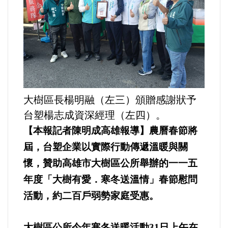
運動/體育/休閒/育樂
兩岸/大陸
寵物/動保
焦點
大樹區長楊明融（左三）頒贈感謝狀予
台塑楊志成資深經理（左四）。
婦女/孩童
【本報記者陳明成高雄報導】農曆春節將
熱門
屆，台塑企業以實際行動傳遞溫暖與關
懷，贊助高雄市大樹區公所舉辦的一一五
健康/養生
年度「大樹有愛．寒冬送溫情」春節慰問
活動，約二百戶弱勢家庭受惠。
命理/信仰/宗教/宮廟/教會
大樹區公所今年寒冬送暖活動31日上午在
演講/發表會/論壇/研討會