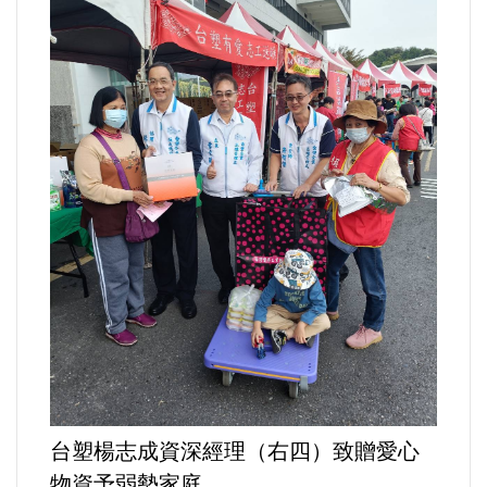
法制/司法/監督
防災/救災
考試/監察
國安/國防/外交
綠能
自然/地理/景觀/地球
都市發展與都市建設
台塑楊志成資深經理（右四）致贈愛心
財務金融/稅制改革
物資予弱勢家庭。