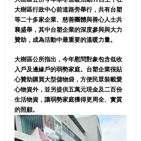
大樹區行政中心前道路旁舉行，共有台塑
內政/社會/福利/弱勢/慈善
等二十多家企業、慈善團體與善心人士共
襄盛舉，其中台塑企業的深度參與與大力
國際/全球
贊助，成為活動中最重要的溫暖力量。
環境/資源/能源
大樹區公所指出，今年慰問對象包含低收
交通運輸
入戶及邊緣戶的弱勢家庭。台塑企業很貼
心贊助購買大型儲物袋，方便民眾裝載愛
中美台
心物資外，並另提供五萬元現金及二百份
生活物資，讓弱勢家庭獲得更周全、實質
正能量
的照顧。
餐飲美食
蔬/素食