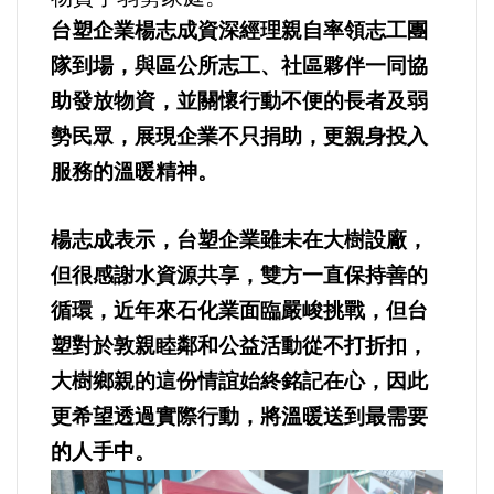
選舉/民調
台塑企業楊志成資深經理親自率領志工團
隊到場，與區公所志工、社區夥伴一同協
觀光旅遊
助發放物資，並關懷行動不便的長者及弱
勢民眾，展現企業不只捐助，更親身投入
生物科技
服務的溫暖精神。
出版（影音/圖書/雜誌）
楊志成表示，台塑企業雖未在大樹設廠，
發明/專利
但很感謝水資源共享，雙方一直保持善的
循環，近年來石化業面臨嚴峻挑戰，但台
文化資產/文物保護
塑對於敦親睦鄰和公益活動從不打折扣，
大樹鄉親的這份情誼始終銘記在心，因此
旅館/民宿
更希望透過實際行動，將溫暖送到最需要
能源
的人手中。