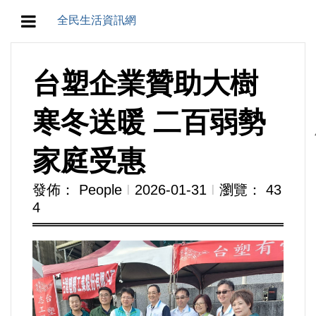
全民生活資訊網
地方/天氣/颱風/地震
台塑企業贊助大樹
教育/五育/五創
寒冬送暖 二百弱勢
人生/生存/生活
家庭受惠
產業/經濟
發佈： People
Ι
2026-01-31
Ι
瀏覽： 43
4
政治/政黨
農業/技術/肥飼料/農藥/產銷
食品/衛生/醫療/照護