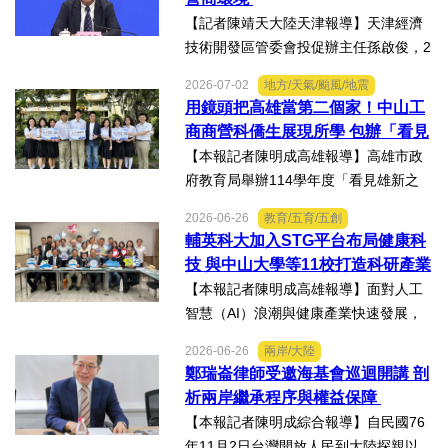
融合情況，未來還有哪些...
【記者陳靖天大陸天津報導】天津經濟
技術開發區管委會投促辦主任孫啟俊，2
日上午在第十七屆津台投資合作洽談會
2026-07-02
地方/天氣/颱風/地震
新聞發佈會上，說明天津市作為北方生
用鏡頭把高雄當第二個家！中山工
物醫藥產業高地，天津經開區能為臺灣
商商營科僑生展現所學 包辦「看見
醫藥大健康行業的創業者和...
雄新之光」創意短片前三名
【本報記者陳明成高雄報導】高雄市政
府教育局舉辦114學年度「看見雄新之
光」創意短片競賽，中山工商商業經營
2026-06-26
教育/五育/五創
科建教僑生專班學生囊括高中職組前三
輔英科大加入STG平台布局健康科
名。李昱平校長表示，來自泰國、印尼
技 與中山大學等11校打造科研產業
及越南僑生，以異國的獨特視...
生態圈
【本報記者陳明成高雄報導】面對人工
智慧（AI）浪潮與健康產業快速發展，
由國立中山大學領軍成立的「STG南臺
2026-06-26
兩岸/大陸
灣科研產業化平台」，再擴大跨校科研
鄭瑞崙律師受邀海基會巡迴開講 剖
合作版圖，與輔英科技大學簽署合作備
析兩岸繼承程序與權益保障
忘錄（MOU），並共同為「廠...
【本報記者陳明成綜合報導】自民國76
年11月2日台灣開放人民到大陸探親以