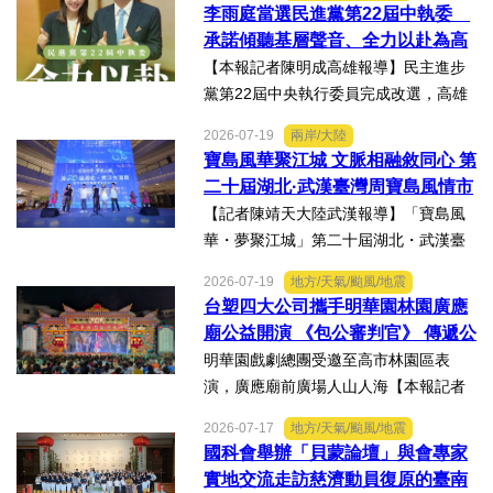
李雨庭當選民進黨第22屆中執委
準未來」為主題參展，展現產學合作夥
承諾傾聽基層聲音、全力以赴為高
伴展示精準健康、生物科...
雄與台灣努力
【本報記者陳明成高雄報導】民主進步
黨第22屆中央執行委員完成改選，高雄
市議員李雨庭順利當選中執委。李雨庭
2026-07-19
兩岸/大陸
表示，能夠獲得黨內同志的肯定與支
寶島風華聚江城 文脈相融敘同心 第
持，深感榮幸，也肩負更重大的責任，
二十屆湖北·武漢臺灣周寶島風情市
未來將秉持初心，做好黨與地...
集暨文化交流之夜在漢溫情上演
【記者陳靖天大陸武漢報導】「寶島風
華・夢聚江城」第二十屆湖北・武漢臺
灣周寶島風情市集暨文化交流之夜，7月
2026-07-19
地方/天氣/颱風/地震
16日晚上在武漢武商夢時代一樓中庭溫
台塑四大公司攜手明華園林園廣應
情上演，歌聲文脈聯結兩地，這場融美
廟公益開演 《包公審判官》 傳遞公
食、文創、歌舞、匠人分享...
義與自省精神
明華園戲劇總團受邀至高市林園區表
演，廣應廟前廣場人山人海【本報記者
陳明成高雄報導】台塑、南亞、台化及
2026-07-17
地方/天氣/颱風/地震
台塑石化等四大公司邀請由當家小生孫
國科會舉辦「貝蒙論壇」與會專家
翠鳳領軍的明華園戲劇總團，周末晚在
實地交流走訪慈濟動員復原的臺南
高雄市林園區廣應廟公益演...