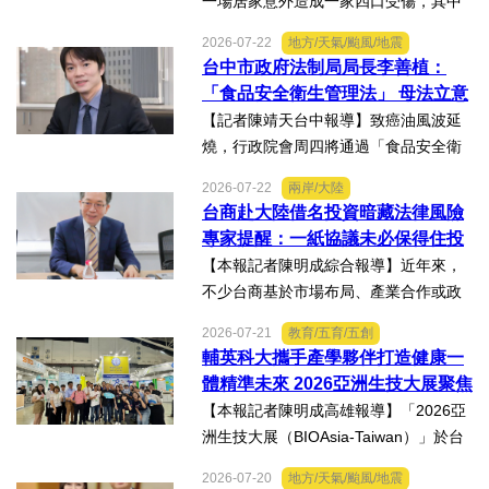
一場居家意外造成一家四口受傷，其中
當時年僅四歲的女兒芸芸全身62%面積
2026-07-22
地方/天氣/颱風/地震
燒傷，在加護病房搶救超過兩個月，並
台中市政府法制局局長李善植：
歷經在陽光基金會近一年的漫長復復健
「食品安全衛生管理法」 母法立意
及陪伴下，芸芸將於八月重返...
良善但子法標準過於寬鬆、處罰欠
【記者陳靖天台中報導】致癌油風波延
缺嚇阻力、第一線缺乏足夠的人力
燒，行政院會周四將通過「食品安全衛
與資源 三級管理終將淪為紙上談兵
生管理法」修法。行政院長卓榮泰20日
2026-07-22
兩岸/大陸
說明十大修法重點，其中增訂地方主管
台商赴大陸借名投資暗藏法律風險
機關風險導向查核機制、強化業者異常
專家提醒：一紙協議未必保得住投
通報責任及加重通報不實處...
資權益
【本報記者陳明成綜合報導】近年來，
不少台商基於市場布局、產業合作或政
策因素，選擇透過隱名投資方式中國大
2026-07-21
教育/五育/五創
陸。然而，看似便利的投資模式，卻可
輔英科大攜手產學夥伴打造健康一
能隱藏股權歸屬、投資收益、經營控制
體精準未來 2026亞洲生技大展聚焦
權及法律責任等風險，一旦...
精準健康創新實力
【本報記者陳明成高雄報導】「2026亞
洲生技大展（BIOAsia-Taiwan）」於台
北南港展覽館盛大登場，輔英科技大學
2026-07-20
地方/天氣/颱風/地震
研發長葉耀宗率團隊以「健康一體．精