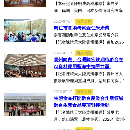
楠西地震及丹娜絲風災區
【本報記者陳明成高雄報導】來自英
國、德國、美國、日本及臺灣研究團隊
及國際評審專家所參與為期四天，由國
2026-07-17
兩岸/大陸
科會舉辦的「貝蒙論壇」，實地交流活
興仁市實地考察薏仁米產業
動走訪臺南楠西地震及丹娜絲風災區，
嘉賓團聽取興仁薏仁米產業發展介紹
慈濟動員資金與萬人次的復原...
【記者陳靖天大陸貴州報導】參加2026
貴州·臺灣經貿交流合作懇談會、黔台特
2026-07-17
兩岸/大陸
色產業助力鄉村振興對接會的臺灣嘉賓
貴州向彪、台灣陳宏欽期待黔台在
組團，7月15日，到興仁市實地考察，深
AI資料應用藍海中攜手共贏
入調研興仁薏仁米...
【記者陳靖天大陸貴州報導】貴州省大
數發展管理局黨組成員、副局長向彪，1
4日，在2026年貴州・臺灣經貿交流合
2026-07-17
兩岸/大陸
作懇談會黔台大數據與人工智能產業對
生態食品打開黔台產業合作新領域
接會上表示，召開黔台大數據與人工智
黔台生態食品專項對接活動
能產業對接會，旨在搭建兩...
【記者陳靖天大陸貴州報導】盛夏七
月，黔山滴翠，萬物並秀。2026年貴州·
臺灣經貿交流合作懇談會「黔台生態食