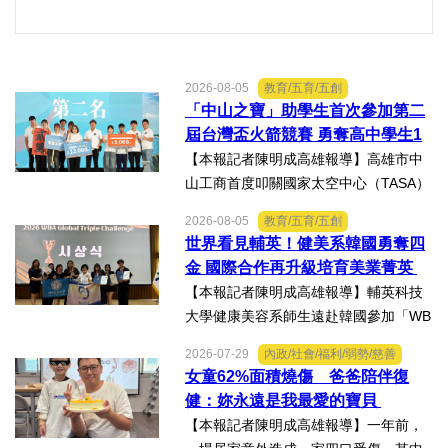
2026-08-05
教育/五育/五創
「中山之寶」助學生首次參加第二
屆台灣盃火箭競賽 勇奪高中學生1
K組亞軍
【本報記者陳明成高雄報導】高雄市中
山工商首度叩關國家太空中心（TASA）
主辦的「2026第二屆台灣盃火箭競賽，
2026-08-05
教育/五育/五創
一路過關斬將，順利完成火箭發射，並
世界看見輔英！健美系韓國勇奪四
將全箭完整回收，勇奪高中學生1K組亞
金 國際合作再升級培育美業菁英
軍，表現亮眼。陳國清...
【本報記者陳明成高雄報導】輔英科技
大學健康美容系師生遠赴韓國參加「WB
AA第25屆世界美容藝術與設計國際大
2026-07-29
內政/社會/福利/弱勢/慈善
賽」及「2026WBAGlobalTripleChallen
女童62%面積燒傷 爸爸陪伴復
ge全球美學現場賽」，展現紮實專業實
健：妳永遠是我最愛的寶貝
力，師生聯手勇奪四金、...
【本報記者陳明成高雄報導】一年前，