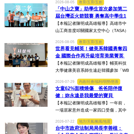
2026-08-05
教育/五育/五創
徵用作業演練。【記者陳明成台中報
「中山之寶」助學生首次參加第二
導】為驗證全民防衛動員機制，苗栗市
屆台灣盃火箭競賽 勇奪高中學生1
後備軍人輔導中心配合第五...
K組亞軍
【本報記者陳明成高雄報導】高雄市中
山工商首度叩關國家太空中心（TASA）
主辦的「2026第二屆台灣盃火箭競賽，
2026-08-05
教育/五育/五創
一路過關斬將，順利完成火箭發射，並
世界看見輔英！健美系韓國勇奪四
將全箭完整回收，勇奪高中學生1K組亞
金 國際合作再升級培育美業菁英
軍，表現亮眼。陳國清...
【本報記者陳明成高雄報導】輔英科技
大學健康美容系師生遠赴韓國參加「WB
AA第25屆世界美容藝術與設計國際大
2026-07-29
內政/社會/福利/弱勢/慈善
賽」及「2026WBAGlobalTripleChallen
女童62%面積燒傷 爸爸陪伴復
ge全球美學現場賽」，展現紮實專業實
健：妳永遠是我最愛的寶貝
力，師生聯手勇奪四金、...
【本報記者陳明成高雄報導】一年前，
一場居家意外造成一家四口受傷，其中
當時年僅四歲的女兒芸芸全身62%面積
2026-07-22
地方/天氣/颱風/地震
燒傷，在加護病房搶救超過兩個月，並
台中市政府法制局局長李善植：
歷經在陽光基金會近一年的漫長復復健