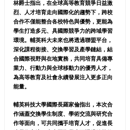
林爵士指出，在全球高等教育競爭日益激
法制/司法/監督
烈、人才培育走向國際化的趨勢下，跨校
合作不僅能整合各校特色與優勢，更能為
防災/救災
學生打造多元、具國際競爭力的跨域學習
環境。輔英科大未來也將透過聯盟平台，
考試/監察
深化課程銜接、交換學習及產學鏈結，結
國安/國防/外交
合國際視野與在地實務，共同培育具備專
業力、行動力與全球移動力的優秀人才，
綠能
為高等教育及社會永續發展注入更多正向
能量。
自然/地理/景觀/地球
輔英科技大學國際長羅家倫指出，本次合
都市發展與都市建設
作涵蓋交換學生制度、學術交流與研究合
財務金融/稅制改革
作等面向，可共同攜手培育人才，促進長