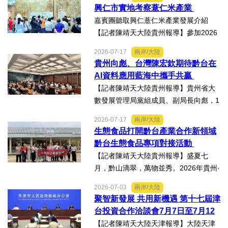
科會舉辦的「貝蒙論壇」，實地交流活
興仁市實地考察薏仁米產業
動走訪臺南楠西地震及丹娜絲風災區，
嘉賓團聽取興仁薏仁米產業發展介紹
慈濟動員資金與萬人次的復原...
【記者陳靖天大陸貴州報導】參加2026
貴州·臺灣經貿交流合作懇談會、黔台特
2026-07-17
兩岸/大陸
色產業助力鄉村振興對接會的臺灣嘉賓
貴州向彪、台灣陳宏欽期待黔台在
組團，7月15日，到興仁市實地考察，深
AI資料應用藍海中攜手共贏
入調研興仁薏仁米...
【記者陳靖天大陸貴州報導】貴州省大
數發展管理局黨組成員、副局長向彪，1
4日，在2026年貴州・臺灣經貿交流合
2026-07-17
兩岸/大陸
作懇談會黔台大數據與人工智能產業對
生態食品打開黔台產業合作新領域
接會上表示，召開黔台大數據與人工智
黔台生態食品專項對接活動
能產業對接會，旨在搭建兩...
【記者陳靖天大陸貴州報導】盛夏七
月，黔山滴翠，萬物並秀。2026年貴州·
臺灣經貿交流合作懇談會「黔台生態食
2026-07-03
兩岸/大陸
品專項對接活動」於7月13日至16日舉
聚智新發展 共用新機遇 第十七屆津
行。近30名台商代表跨海而來，踏訪貴
台投資合作洽談會7月7日至7月12
州生態食品產業一線，...
日在天津舉辦
【記者陳靖天大陸天津報導】大陸天津