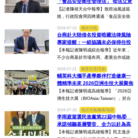
「食品安全衛生管理法」 母法立意
及陪伴下，芸芸將於八月重返...
良善但子法標準過於寬鬆、處罰欠
【記者陳靖天台中報導】致癌油風波延
缺嚇阻力、第一線缺乏足夠的人力
燒，行政院會周四將通過「食品安全衛
與資源 三級管理終將淪為紙上談兵
生管理法」修法。行政院長卓榮泰20日
2026-07-22
兩岸/大陸
說明十大修法重點，其中增訂地方主管
台商赴大陸借名投資暗藏法律風險
機關風險導向查核機制、強化業者異常
專家提醒：一紙協議未必保得住投
通報責任及加重通報不實處...
資權益
【本報記者陳明成綜合報導】近年來，
不少台商基於市場布局、產業合作或政
策因素，選擇透過隱名投資方式中國大
2026-07-21
教育/五育/五創
陸。然而，看似便利的投資模式，卻可
輔英科大攜手產學夥伴打造健康一
能隱藏股權歸屬、投資收益、經營控制
體精準未來 2026亞洲生技大展聚焦
權及法律責任等風險，一旦...
精準健康創新實力
【本報記者陳明成高雄報導】「2026亞
洲生技大展（BIOAsia-Taiwan）」於台
北南港展覽館盛大登場，輔英科技大學
2026-07-20
地方/天氣/颱風/地震
研發長葉耀宗率團隊以「健康一體．精
李雨庭當選民進黨第22屆中執委
準未來」為主題參展，展現產學合作夥
承諾傾聽基層聲音、全力以赴為高
伴展示精準健康、生物科...
雄與台灣努力
【本報記者陳明成高雄報導】民主進步