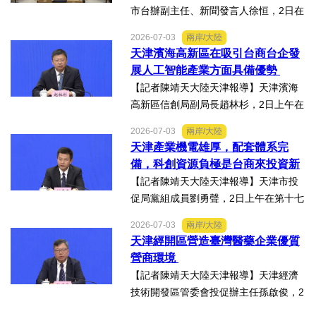
市台辦副主任、新聞發言人徐恒，2日在
第十七屆津台投資合作洽談會新聞發佈
2026-07-03
兩岸/大陸
會上表示，津台投資合作洽談會，從200
天津濱海高新區在吸引台商台企發
8年至今已成功舉辦16屆，津台會已成為
展人工智能產業方面具備優勢
兩岸重要的經貿交流合...
【記者陳靖天大陸天津報導】天津濱海
高新區信創局副局長趙林杉，2日上午在
第十七屆津台投資合作洽談會新聞發佈
2026-07-03
兩岸/大陸
會上，針對吸引臺商臺企來津發展人工
天津產業機電雄厚，配套體系完
智能產業方面具備優勢表示，高新區作
備，科創資源負極是台商來投資新
為國家自主創新示範區，也...
業的理想沃土
【記者陳靖天大陸天津報導】天津市投
促局黨組成員劉勇聲，2日上午在第十七
屆津台投資合作洽談會新聞發佈會上回
2026-07-03
兩岸/大陸
答記者提問關於天津在產業發展方面有
天津經開區營造臺灣醫藥企業優質
哪些突出優勢，目前台資企業在天津的
營商環境
融合情況，未來還有哪些...
【記者陳靖天大陸天津報導】天津經濟
技術開發區管委會投促辦主任孫啟俊，2
日上午在第十七屆津台投資合作洽談會