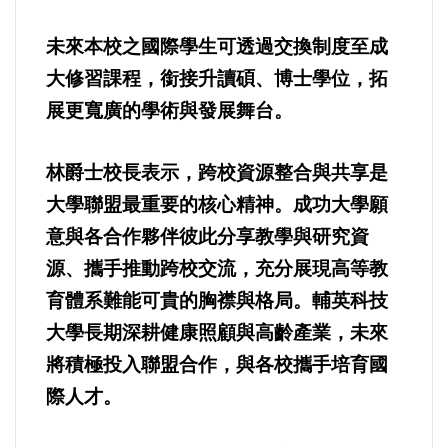
未來本校之國際學生可透過交換制度至成
內政/社會/福利/弱勢/慈善
大修習課程，銜接升讀碩、博士學位，拓
國際/全球
展更寬廣的學術與發展舞台。
環境/資源/能源
林爵士校長表示，跨校資源整合與共享是
大學聯盟最重要的核心精神。成功大學願
交通運輸
意與各合作夥伴彼此分享教學與研究資
源、攜手推動跨校交流，充分展現高等教
中美台
育體系難能可貴的胸襟與格局。輔英科技
正能量
大學長期深耕健康照顧與高齡產業，未來
將積極投入聯盟合作，與各校攜手培育國
餐飲美食
際人才。
蔬/素食