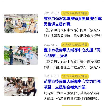
2026-08-07
地方/天氣/颱風/地震
雲林自強演習車機物資動員 整合軍
民資源支援作戰
【記者陳明成台中報導】配合「漢光42
號」演習實兵演練，雲林縣後備指揮部7
日於斗六棒球場辦理「後備部隊車機及
2026-08-07
地方/天氣/颱風/地震
物資動員暨軍事運輸及物資接收作業－
臺中市後備軍人輔導中心支援「同
自強演習」。中部地區後備指揮部參謀
心36號」演習
長張上校等人視導演練...
【記者陳明成台中報導】臺中市後備指
揮部日前配合第五作戰區執行「漢光42
號演習」協力部隊，實施「同心36號」
2026-08-07
地方/天氣/颱風/地震
教育召集作業，臺中市外埔區、清水
苗栗市後備軍人輔導中心協力自強
區、大安區等後備軍人輔導中心全力投
演習 支援聯合徵集作業
入支援任務，設置服務台協助...
配合第五戰區自強演習，苗栗市後備軍
人輔導中心秘書柳世綜率領輔導幹部，
協力苗栗縣政府聯合徵集場開設及徵購