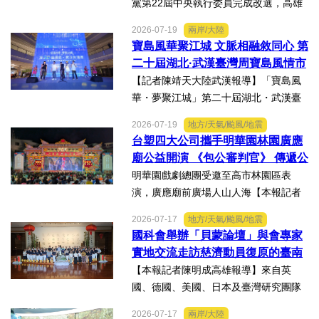
黨第22屆中央執行委員完成改選，高雄
市議員李雨庭順利當選中執委。李雨庭
2026-07-19
兩岸/大陸
表示，能夠獲得黨內同志的肯定與支
寶島風華聚江城 文脈相融敘同心 第
持，深感榮幸，也肩負更重大的責任，
二十屆湖北·武漢臺灣周寶島風情市
未來將秉持初心，做好黨與地...
集暨文化交流之夜在漢溫情上演
【記者陳靖天大陸武漢報導】「寶島風
華・夢聚江城」第二十屆湖北・武漢臺
灣周寶島風情市集暨文化交流之夜，7月
2026-07-19
地方/天氣/颱風/地震
16日晚上在武漢武商夢時代一樓中庭溫
台塑四大公司攜手明華園林園廣應
情上演，歌聲文脈聯結兩地，這場融美
廟公益開演 《包公審判官》 傳遞公
食、文創、歌舞、匠人分享...
義與自省精神
明華園戲劇總團受邀至高市林園區表
演，廣應廟前廣場人山人海【本報記者
陳明成高雄報導】台塑、南亞、台化及
2026-07-17
地方/天氣/颱風/地震
台塑石化等四大公司邀請由當家小生孫
國科會舉辦「貝蒙論壇」與會專家
翠鳳領軍的明華園戲劇總團，周末晚在
實地交流走訪慈濟動員復原的臺南
高雄市林園區廣應廟公益演...
楠西地震及丹娜絲風災區
【本報記者陳明成高雄報導】來自英
國、德國、美國、日本及臺灣研究團隊
及國際評審專家所參與為期四天，由國
2026-07-17
兩岸/大陸