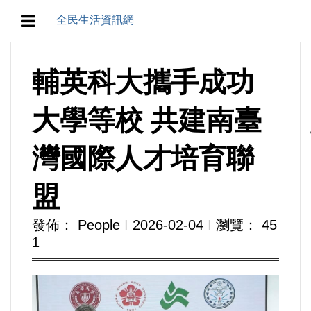
全民生活資訊網
地方/天氣/颱風/地震
輔英科大攜手成功
教育/五育/五創
大學等校 共建南臺
人生/生存/生活
灣國際人才培育聯
產業/經濟
盟
政治/政黨
發佈： People
Ι
2026-02-04
Ι
瀏覽： 45
1
農業/技術/肥飼料/農藥/產銷
食品/衛生/醫療/照護