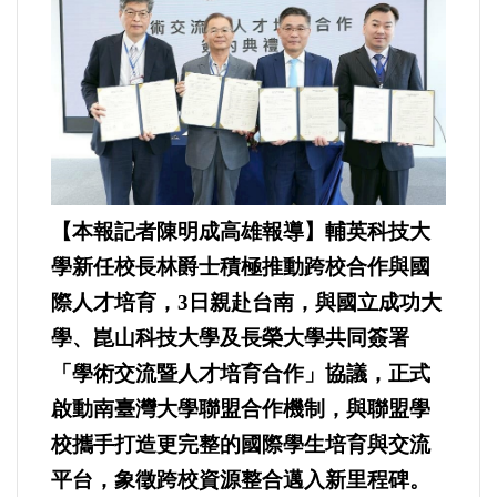
運動/體育/休閒/育樂
兩岸/大陸
寵物/動保
焦點
【本報記者陳明成高雄報導】輔英科技大
婦女/孩童
學新任校長林爵士積極推動跨校合作與國
際人才培育，3日親赴台南，與國立成功大
熱門
學、崑山科技大學及長榮大學共同簽署
「學術交流暨人才培育合作」協議，正式
健康/養生
啟動南臺灣大學聯盟合作機制，與聯盟學
命理/信仰/宗教/宮廟/教會
校攜手打造更完整的國際學生培育與交流
平台，象徵跨校資源整合邁入新里程碑。
演講/發表會/論壇/研討會