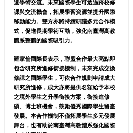
遠學術交流。未來國際學生可透過跨校修
選舉/民調
課與交流機會，拓展學習資源並提升國際
移動能力。雙方亦將持續研議多元合作模
觀光旅遊
式，促進長期學術互動，強化南臺灣高教
生物科技
體系整體的國際吸引力。
出版（影音/圖書/雜誌）
羅家倫國際長表示，聯盟合作最大亮點即
包含研究所進修銜接機制，未來完成交換
發明/專利
修課之國際學生，可依合作規劃申請成大
文化資產/文物保護
研究所進修，成大亦將提供名額給予本校
之境外學生之升學銜接方案，銜接進修
旅館/民宿
碩、博士班機會，鼓勵優秀國際學生留臺
發展。本合作機制不僅拓展學生多元發展
能源
舞台，也有助於南臺灣高教體系強化國際