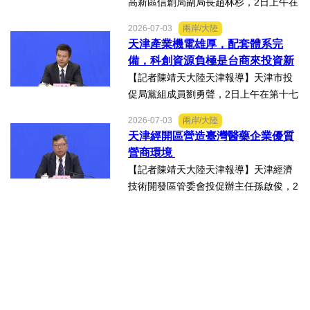
高新區信創局副局長趙林杉，2日上午在
第十七屆津台投資合作洽談會新聞發佈
2026-07-03
兩岸/大陸
會上，針對吸引臺商臺企來津發展人工
天津產業機電雄厚，配套體系完
智能產業方面具備優勢表示，高新區作
備，科創資源負極是台商來投資新
為國家自主創新示範區，也...
業的理想沃土
【記者陳靖天大陸天津報導】天津市投
促局黨組成員劉勇聲，2日上午在第十七
屆津台投資合作洽談會新聞發佈會上回
2026-07-03
兩岸/大陸
答記者提問關於天津在產業發展方面有
天津經開區營造臺灣醫藥企業優質
哪些突出優勢，目前台資企業在天津的
營商環境
融合情況，未來還有哪些...
【記者陳靖天大陸天津報導】天津經濟
技術開發區管委會投促辦主任孫啟俊，2
日上午在第十七屆津台投資合作洽談會
新聞發佈會上，說明天津市作為北方生
物醫藥產業高地，天津經開區能為臺灣
醫藥大健康行業的創業者和...