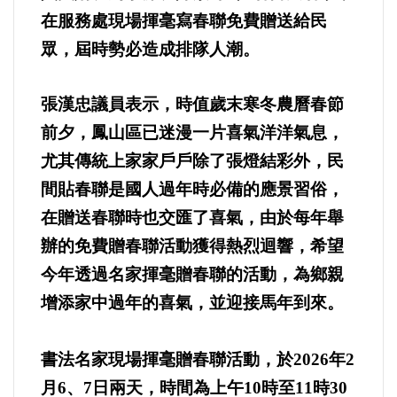
在服務處現場揮毫寫春聯免費贈送給民
內政/社會/福利/弱勢/慈善
眾，屆時勢必造成排隊人潮。
國際/全球
張漢忠議員表示，時值歲末寒冬農曆春節
前夕，鳳山區已迷漫一片喜氣洋洋氣息，
環境/資源/能源
尤其傳統上家家戶戶除了張燈結彩外，民
間貼春聯是國人過年時必備的應景習俗，
交通運輸
在贈送春聯時也交匯了喜氣，由於每年舉
中美台
辦的免費贈春聯活動獲得熱烈迴響，希望
今年透過名家揮毫贈春聯的活動，為鄉親
正能量
增添家中過年的喜氣，並迎接馬年到來。
餐飲美食
書法名家現場揮毫贈春聯活動，於2026年2
蔬/素食
月6、7日兩天，時間為上午10時至11時30