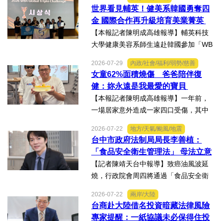
好人好事/人物介紹
一路過關斬將，順利完成火箭發射，並
世界看見輔英！健美系韓國勇奪四
將全箭完整回收，勇奪高中學生1K組亞
金 國際合作再升級培育美業菁英
軍，表現亮眼。陳國清...
【本報記者陳明成高雄報導】輔英科技
大學健康美容系師生遠赴韓國參加「WB
AA第25屆世界美容藝術與設計國際大
2026-07-29
內政/社會/福利/弱勢/慈善
賽」及「2026WBAGlobalTripleChallen
女童62%面積燒傷 爸爸陪伴復
ge全球美學現場賽」，展現紮實專業實
健：妳永遠是我最愛的寶貝
力，師生聯手勇奪四金、...
【本報記者陳明成高雄報導】一年前，
一場居家意外造成一家四口受傷，其中
當時年僅四歲的女兒芸芸全身62%面積
2026-07-22
地方/天氣/颱風/地震
燒傷，在加護病房搶救超過兩個月，並
台中市政府法制局局長李善植：
歷經在陽光基金會近一年的漫長復復健
「食品安全衛生管理法」 母法立意
及陪伴下，芸芸將於八月重返...
良善但子法標準過於寬鬆、處罰欠
【記者陳靖天台中報導】致癌油風波延
缺嚇阻力、第一線缺乏足夠的人力
燒，行政院會周四將通過「食品安全衛
與資源 三級管理終將淪為紙上談兵
生管理法」修法。行政院長卓榮泰20日
2026-07-22
兩岸/大陸
說明十大修法重點，其中增訂地方主管
台商赴大陸借名投資暗藏法律風險
機關風險導向查核機制、強化業者異常
專家提醒：一紙協議未必保得住投