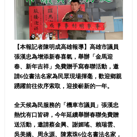
運動/體育/休閒/育樂
兩岸/大陸
寵物/動保
【本報記者陳明成高雄報導】高雄市議員
焦點
張漢忠為增添新春喜氣，舉辦「金馬迎
春、新年吉祥」免費贈手寫春聯活動，邀
婦女/孩童
請6位書法名家為民眾現場揮毫，歡迎鄉親
踴躍前往依序索取，迎接嶄新的一年。
熱門
健康/養生
全天候為民服務的「機車市議員」張漢忠
熱忱有口皆碑，今年延續舉辦春聯免費贈
命理/信仰/宗教/宮廟/教會
送活動，邀請蔡金興、謝媚瑤、賴瑞雲、
吳美嬌、周永源、陳素珠6位名書法名家，
演講/發表會/論壇/研討會