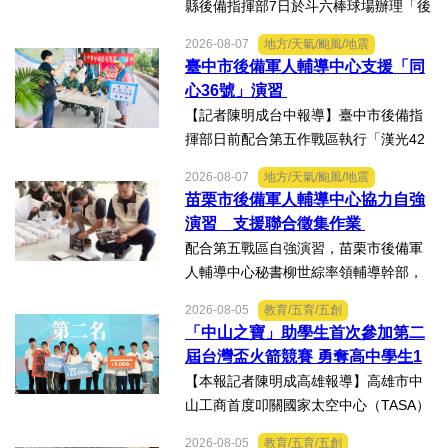
縣後備指揮部7日於斗六棒球場辦理「後
選舉/民調
備部隊車機及物資動員暨軍事運輸及物
2026-08-07
地方/天氣/颱風/地震
資接收作業－自強演習」。【記者陳明
臺中市後備軍人輔導中心支援「同
觀光旅遊
成台中報導】配合「漢光42號」演習實
心36號」演習
兵演練，雲林縣後備指揮...
【記者陳明成台中報導】臺中市後備指
生物科技
揮部日前配合第五作戰區執行「漢光42
號演習」協力部隊，實施「同心36號」
2026-08-07
地方/天氣/颱風/地震
出版（影音/圖書/雜誌）
教育召集作業，臺中市外埔區、清水
苗栗市後備軍人輔導中心協力自強
區、大安區等後備軍人輔導中心全力投
演習 支援聯合徵集作業
入支援任務，設置服務台協助...
發明/專利
配合第五戰區自強演習，苗栗市後備軍
人輔導中心秘書柳世綜率領輔導幹部，
文化資產/文物保護
協力苗栗縣政府聯合徵集場開設及徵購
2026-08-05
教育/五育/五創
徵用作業演練。【記者陳明成台中報
「中山之寶」助學生首次參加第二
導】為驗證全民防衛動員機制，苗栗市
旅館/民宿
屆台灣盃火箭競賽 勇奪高中學生1
後備軍人輔導中心配合第五...
K組亞軍
【本報記者陳明成高雄報導】高雄市中
能源
山工商首度叩關國家太空中心（TASA）
主辦的「2026第二屆台灣盃火箭競賽，
2026-08-05
教育/五育/五創