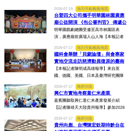
灣周寶島風情市集暨文化交流之夜，7月
2026-07-19
地方/天氣/颱風/地震
16日晚上在武漢武商夢時代一樓中庭溫
台塑四大公司攜手明華園林園廣應
情上演，歌聲文脈聯結兩地，這場融美
廟公益開演 《包公審判官》 傳遞公
食、文創、歌舞、匠人分享...
義與自省精神
明華園戲劇總團受邀至高市林園區表
演，廣應廟前廣場人山人海【本報記者
陳明成高雄報導】台塑、南亞、台化及
2026-07-17
地方/天氣/颱風/地震
台塑石化等四大公司邀請由當家小生孫
國科會舉辦「貝蒙論壇」與會專家
翠鳳領軍的明華園戲劇總團，周末晚在
實地交流走訪慈濟動員復原的臺南
高雄市林園區廣應廟公益演...
楠西地震及丹娜絲風災區
【本報記者陳明成高雄報導】來自英
國、德國、美國、日本及臺灣研究團隊
及國際評審專家所參與為期四天，由國
2026-07-17
兩岸/大陸
科會舉辦的「貝蒙論壇」，實地交流活
興仁市實地考察薏仁米產業
動走訪臺南楠西地震及丹娜絲風災區，
嘉賓團聽取興仁薏仁米產業發展介紹
慈濟動員資金與萬人次的復原...
【記者陳靖天大陸貴州報導】參加2026
貴州·臺灣經貿交流合作懇談會、黔台特
2026-07-17
兩岸/大陸
色產業助力鄉村振興對接會的臺灣嘉賓
貴州向彪、台灣陳宏欽期待黔台在
組團，7月15日，到興仁市實地考察，深