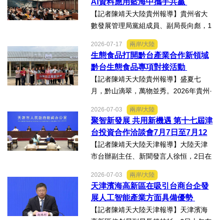
AI資料應用藍海中攜手共贏
入調研興仁薏仁米...
【記者陳靖天大陸貴州報導】貴州省大
數發展管理局黨組成員、副局長向彪，1
4日，在2026年貴州・臺灣經貿交流合
2026-07-17
兩岸/大陸
作懇談會黔台大數據與人工智能產業對
生態食品打開黔台產業合作新領域
接會上表示，召開黔台大數據與人工智
黔台生態食品專項對接活動
能產業對接會，旨在搭建兩...
【記者陳靖天大陸貴州報導】盛夏七
月，黔山滴翠，萬物並秀。2026年貴州·
臺灣經貿交流合作懇談會「黔台生態食
2026-07-03
兩岸/大陸
品專項對接活動」於7月13日至16日舉
聚智新發展 共用新機遇 第十七屆津
行。近30名台商代表跨海而來，踏訪貴
台投資合作洽談會7月7日至7月12
州生態食品產業一線，...
日在天津舉辦
【記者陳靖天大陸天津報導】大陸天津
市台辦副主任、新聞發言人徐恒，2日在
第十七屆津台投資合作洽談會新聞發佈
2026-07-03
兩岸/大陸
會上表示，津台投資合作洽談會，從200
天津濱海高新區在吸引台商台企發
8年至今已成功舉辦16屆，津台會已成為
展人工智能產業方面具備優勢
兩岸重要的經貿交流合...
【記者陳靖天大陸天津報導】天津濱海