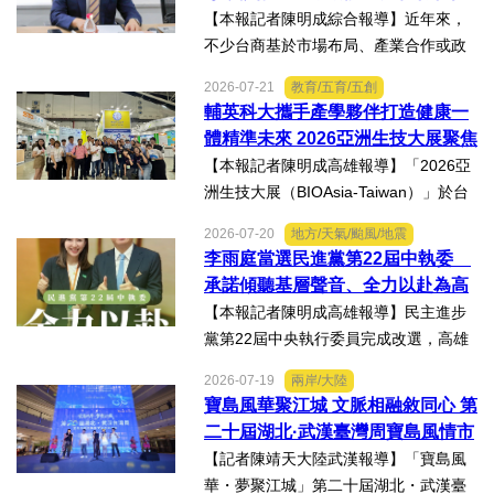
通報責任及加重通報不實處...
資權益
【本報記者陳明成綜合報導】近年來，
不少台商基於市場布局、產業合作或政
策因素，選擇透過隱名投資方式中國大
2026-07-21
教育/五育/五創
陸。然而，看似便利的投資模式，卻可
輔英科大攜手產學夥伴打造健康一
能隱藏股權歸屬、投資收益、經營控制
體精準未來 2026亞洲生技大展聚焦
權及法律責任等風險，一旦...
精準健康創新實力
【本報記者陳明成高雄報導】「2026亞
洲生技大展（BIOAsia-Taiwan）」於台
北南港展覽館盛大登場，輔英科技大學
2026-07-20
地方/天氣/颱風/地震
研發長葉耀宗率團隊以「健康一體．精
李雨庭當選民進黨第22屆中執委
準未來」為主題參展，展現產學合作夥
承諾傾聽基層聲音、全力以赴為高
伴展示精準健康、生物科...
雄與台灣努力
【本報記者陳明成高雄報導】民主進步
黨第22屆中央執行委員完成改選，高雄
市議員李雨庭順利當選中執委。李雨庭
2026-07-19
兩岸/大陸
表示，能夠獲得黨內同志的肯定與支
寶島風華聚江城 文脈相融敘同心 第
持，深感榮幸，也肩負更重大的責任，
二十屆湖北·武漢臺灣周寶島風情市
未來將秉持初心，做好黨與地...
集暨文化交流之夜在漢溫情上演
【記者陳靖天大陸武漢報導】「寶島風
華・夢聚江城」第二十屆湖北・武漢臺