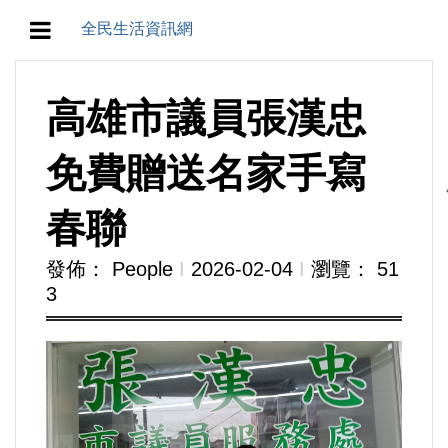
全民生活資訊網
地方/天氣/颱風/地震
高雄市議員張漢忠
教育/五育/五創
免費贈送名家手寫
人生/生存/生活
春聯
產業/經濟
發佈： People
Ι
2026-02-04
Ι
瀏覽： 51
3
政治/政黨
農業/技術/肥飼料/農藥/產銷
食品/衛生/醫療/照護