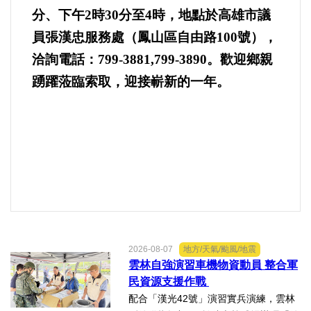
分、下午2時30分至4時，地點於高雄市議
法制/司法/監督
員張漢忠服務處（鳳山區自由路100號），
洽詢電話：799-3881,799-3890。歡迎鄉親
防災/救災
踴躍蒞臨索取，迎接嶄新的一年。
考試/監察
國安/國防/外交
綠能
自然/地理/景觀/地球
2026-08-07
地方/天氣/颱風/地震
都市發展與都市建設
雲林自強演習車機物資動員 整合軍
民資源支援作戰
財務金融/稅制改革
配合「漢光42號」演習實兵演練，雲林