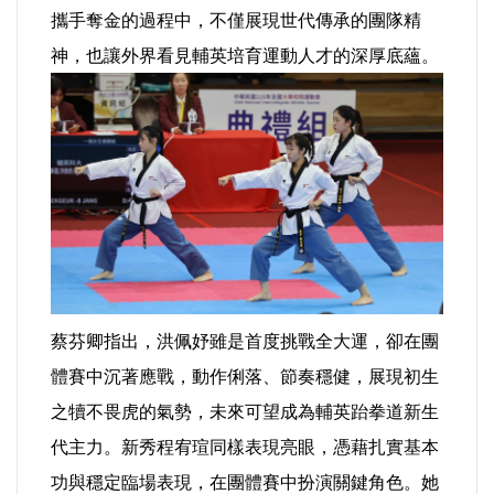
攜手奪金的過程中，不僅展現世代傳承的團隊精
神，也讓外界看見輔英培育運動人才的深厚底蘊。
蔡芬卿指出，洪佩妤雖是首度挑戰全大運，卻在團
體賽中沉著應戰，動作俐落、節奏穩健，展現初生
之犢不畏虎的氣勢，未來可望成為輔英跆拳道新生
代主力。新秀程宥瑄同樣表現亮眼，憑藉扎實基本
功與穩定臨場表現，在團體賽中扮演關鍵角色。她