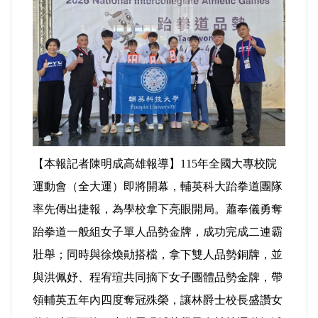
運動/體育/休閒/育樂
兩岸/大陸
寵物/動保
焦點
【本報記者陳明成高雄報導】115年全國大專校院
婦女/孩童
運動會（全大運）即將開幕，輔英科大跆拳道團隊
熱門
率先傳出捷報，為學校拿下亮眼開局。蕭奉儀勇奪
跆拳道一般組女子單人品勢金牌，成功完成二連霸
健康/養生
壯舉；同時與徐煥勛搭檔，拿下雙人品勢銅牌，並
與洪佩妤、程宥瑄共同摘下女子團體品勢金牌，帶
命理/信仰/宗教/宮廟/教會
領輔英五年內四度奪冠殊榮，讓林爵士校長盛讚女
演講/發表會/論壇/研討會