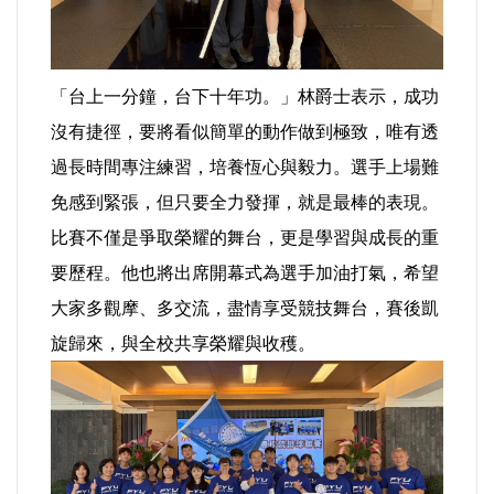
法制/司法/監督
「台上一分鐘，台下十年功。」林爵士表示，成功
防災/救災
沒有捷徑，要將看似簡單的動作做到極致，唯有透
考試/監察
過長時間專注練習，培養恆心與毅力。選手上場難
免感到緊張，但只要全力發揮，就是最棒的表現。
國安/國防/外交
比賽不僅是爭取榮耀的舞台，更是學習與成長的重
要歷程。他也將出席開幕式為選手加油打氣，希望
綠能
大家多觀摩、多交流，盡情享受競技舞台，賽後凱
自然/地理/景觀/地球
旋歸來，與全校共享榮耀與收穫。
都市發展與都市建設
財務金融/稅制改革