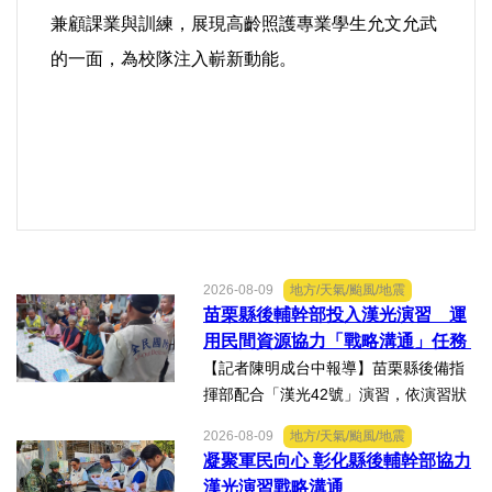
兼顧課業與訓練，展現高齡照護專業學生允文允武
的一面，為校隊注入嶄新動能。
2026-08-09
地方/天氣/颱風/地震
苗栗縣後輔幹部投入漢光演習 運
用民間資源協力「戰略溝通」任務
【記者陳明成台中報導】苗栗縣後備指
揮部配合「漢光42號」演習，依演習狀
況動員後備輔導幹部投入支援，為整合
2026-08-09
地方/天氣/颱風/地震
軍民資源、協助軍事作戰任務，特別透
凝聚軍民向心 彰化縣後輔幹部協力
過輔導幹部運用在地宣傳能量，編組民
漢光演習戰略溝通