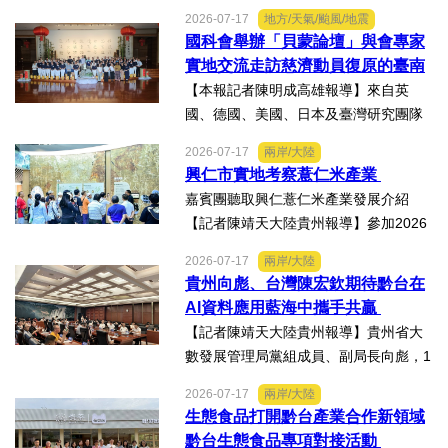
陳明成高雄報導】台塑、南亞、台化及
2026-07-17
地方/天氣/颱風/地震
台塑石化等四大公司邀請由當家小生孫
國科會舉辦「貝蒙論壇」與會專家
翠鳳領軍的明華園戲劇總團，周末晚在
實地交流走訪慈濟動員復原的臺南
高雄市林園區廣應廟公益演...
楠西地震及丹娜絲風災區
【本報記者陳明成高雄報導】來自英
國、德國、美國、日本及臺灣研究團隊
及國際評審專家所參與為期四天，由國
2026-07-17
兩岸/大陸
科會舉辦的「貝蒙論壇」，實地交流活
興仁市實地考察薏仁米產業
動走訪臺南楠西地震及丹娜絲風災區，
嘉賓團聽取興仁薏仁米產業發展介紹
慈濟動員資金與萬人次的復原...
【記者陳靖天大陸貴州報導】參加2026
貴州·臺灣經貿交流合作懇談會、黔台特
2026-07-17
兩岸/大陸
色產業助力鄉村振興對接會的臺灣嘉賓
貴州向彪、台灣陳宏欽期待黔台在
組團，7月15日，到興仁市實地考察，深
AI資料應用藍海中攜手共贏
入調研興仁薏仁米...
【記者陳靖天大陸貴州報導】貴州省大
數發展管理局黨組成員、副局長向彪，1
4日，在2026年貴州・臺灣經貿交流合
2026-07-17
兩岸/大陸
作懇談會黔台大數據與人工智能產業對
生態食品打開黔台產業合作新領域
接會上表示，召開黔台大數據與人工智
黔台生態食品專項對接活動