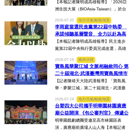
精準健康創新實力
【本報記者陳明成高雄報導】「2026亞
洲生技大展（BIOAsia-Taiwan）」於台
北南港展覽館盛大登場，輔英科技大學
2026-07-20
地方/天氣/颱風/地震
研發長葉耀宗率團隊以「健康一體．精
李雨庭當選民進黨第22屆中執委
準未來」為主題參展，展現產學合作夥
承諾傾聽基層聲音、全力以赴為高
伴展示精準健康、生物科...
雄與台灣努力
【本報記者陳明成高雄報導】民主進步
黨第22屆中央執行委員完成改選，高雄
市議員李雨庭順利當選中執委。李雨庭
2026-07-19
兩岸/大陸
表示，能夠獲得黨內同志的肯定與支
寶島風華聚江城 文脈相融敘同心 第
持，深感榮幸，也肩負更重大的責任，
二十屆湖北·武漢臺灣周寶島風情市
未來將秉持初心，做好黨與地...
集暨文化交流之夜在漢溫情上演
【記者陳靖天大陸武漢報導】「寶島風
華・夢聚江城」第二十屆湖北・武漢臺
灣周寶島風情市集暨文化交流之夜，7月
2026-07-19
地方/天氣/颱風/地震
16日晚上在武漢武商夢時代一樓中庭溫
台塑四大公司攜手明華園林園廣應
情上演，歌聲文脈聯結兩地，這場融美
廟公益開演 《包公審判官》 傳遞公
食、文創、歌舞、匠人分享...
義與自省精神
明華園戲劇總團受邀至高市林園區表
演，廣應廟前廣場人山人海【本報記者