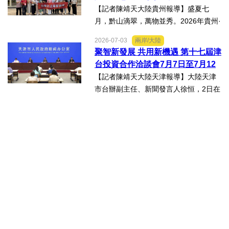
能產業對接會，旨在搭建兩...
【記者陳靖天大陸貴州報導】盛夏七
月，黔山滴翠，萬物並秀。2026年貴州·
臺灣經貿交流合作懇談會「黔台生態食
2026-07-03
兩岸/大陸
品專項對接活動」於7月13日至16日舉
聚智新發展 共用新機遇 第十七屆津
行。近30名台商代表跨海而來，踏訪貴
台投資合作洽談會7月7日至7月12
州生態食品產業一線，...
日在天津舉辦
【記者陳靖天大陸天津報導】大陸天津
市台辦副主任、新聞發言人徐恒，2日在
第十七屆津台投資合作洽談會新聞發佈
會上表示，津台投資合作洽談會，從200
8年至今已成功舉辦16屆，津台會已成為
兩岸重要的經貿交流合...