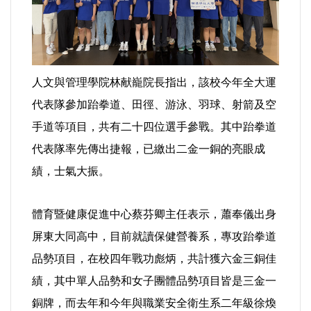
選舉/民調
觀光旅遊
人文與管理學院林献巃院長指出，該校今年全大運
生物科技
代表隊參加跆拳道、田徑、游泳、羽球、射箭及空
手道等項目，共有二十四位選手參戰。其中跆拳道
出版（影音/圖書/雜誌）
代表隊率先傳出捷報，已繳出二金一銅的亮眼成
發明/專利
績，士氣大振。
文化資產/文物保護
體育暨健康促進中心蔡芬卿主任表示，蕭奉儀出身
屏東大同高中，目前就讀保健營養系，專攻跆拳道
旅館/民宿
品勢項目，在校四年戰功彪炳，共計獲六金三銅佳
能源
績，其中單人品勢和女子團體品勢項目皆是三金一
銅牌，而去年和今年與職業安全衛生系二年級徐煥