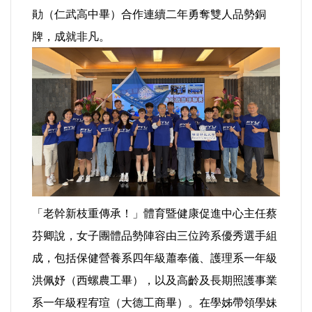
好人好事/人物介紹
勛（仁武高中畢）合作連續二年勇奪雙人品勢銅
牌，成就非凡。
「老幹新枝重傳承！」體育暨健康促進中心主任蔡
芬卿說，女子團體品勢陣容由三位跨系優秀選手組
成，包括保健營養系四年級蕭奉儀、護理系一年級
洪佩妤（西螺農工畢），以及高齡及長期照護事業
系一年級程宥瑄（大德工商畢）。在學姊帶領學妹