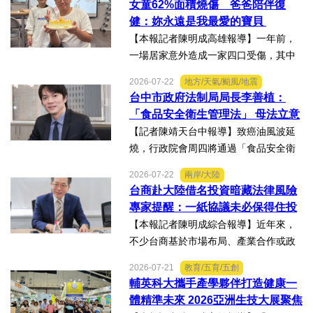
女童62%面積燒傷 爸爸陪伴復
ge全球美學現場賽」，展現紮實專業實
健：妳永遠是我最愛的寶貝
力，師生聯手勇奪四金、...
【本報記者陳明成高雄報導】一年前，
一場居家意外造成一家四口受傷，其中
當時年僅四歲的女兒芸芸全身62%面積
2026-07-22
地方/天氣/颱風/地震
燒傷，在加護病房搶救超過兩個月，並
台中市政府法制局局長李善植：
歷經在陽光基金會近一年的漫長復復健
「食品安全衛生管理法」 母法立意
及陪伴下，芸芸將於八月重返...
良善但子法標準過於寬鬆、處罰欠
【記者陳靖天台中報導】致癌油風波延
缺嚇阻力、第一線缺乏足夠的人力
燒，行政院會周四將通過「食品安全衛
與資源 三級管理終將淪為紙上談兵
生管理法」修法。行政院長卓榮泰20日
2026-07-22
兩岸/大陸
說明十大修法重點，其中增訂地方主管
台商赴大陸借名投資暗藏法律風險
機關風險導向查核機制、強化業者異常
專家提醒：一紙協議未必保得住投
通報責任及加重通報不實處...
資權益
【本報記者陳明成綜合報導】近年來，
不少台商基於市場布局、產業合作或政
策因素，選擇透過隱名投資方式中國大
2026-07-21
教育/五育/五創
陸。然而，看似便利的投資模式，卻可
輔英科大攜手產學夥伴打造健康一
能隱藏股權歸屬、投資收益、經營控制
體精準未來 2026亞洲生技大展聚焦
權及法律責任等風險，一旦...