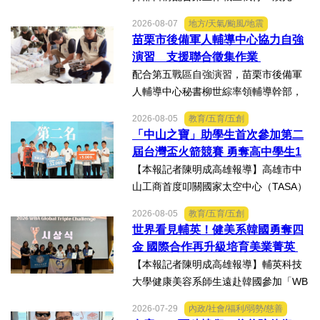
號演習」協力部隊，實施「同心36號」
2026-08-07
地方/天氣/颱風/地震
教育召集作業，臺中市外埔區、清水
苗栗市後備軍人輔導中心協力自強
區、大安區等後備軍人輔導中心全力投
演習 支援聯合徵集作業
入支援任務，設置服務台協助...
配合第五戰區自強演習，苗栗市後備軍
人輔導中心秘書柳世綜率領輔導幹部，
協力苗栗縣政府聯合徵集場開設及徵購
2026-08-05
教育/五育/五創
徵用作業演練。【記者陳明成台中報
「中山之寶」助學生首次參加第二
導】為驗證全民防衛動員機制，苗栗市
屆台灣盃火箭競賽 勇奪高中學生1
後備軍人輔導中心配合第五...
K組亞軍
【本報記者陳明成高雄報導】高雄市中
山工商首度叩關國家太空中心（TASA）
主辦的「2026第二屆台灣盃火箭競賽，
2026-08-05
教育/五育/五創
一路過關斬將，順利完成火箭發射，並
世界看見輔英！健美系韓國勇奪四
將全箭完整回收，勇奪高中學生1K組亞
金 國際合作再升級培育美業菁英
軍，表現亮眼。陳國清...
【本報記者陳明成高雄報導】輔英科技
大學健康美容系師生遠赴韓國參加「WB
AA第25屆世界美容藝術與設計國際大
2026-07-29
內政/社會/福利/弱勢/慈善
賽」及「2026WBAGlobalTripleChallen