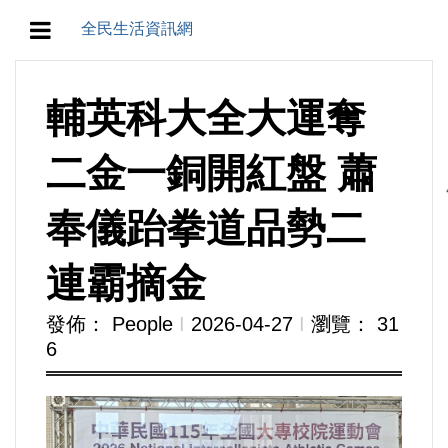
全民生活資訊網
地方/天氣/颱風/地震
輔英科大全大運奪
教育/五育/五創
二金一銅開紅盤 蕭
人生/生存/生活
奉儀跆拳道品勢二
產業/經濟
連霸摘金
政治/政黨
發佈： People
Ι
2026-04-27
Ι
瀏覽： 31
6
農業/技術/肥飼料/農藥/產銷
食品/衛生/醫療/照護