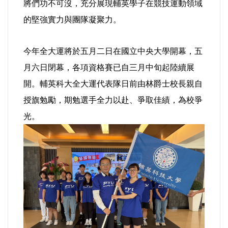
將們功不可沒，充分展現輔英學子在競技運動領域
的堅強實力與團隊凝聚力。
內政/社會/福利/弱勢/慈善
今年全大運將於五月二日在國立中央大學開幕，五
國際/全球
月六日閉幕，各項資格賽已自三月中旬起陸續展
環境/資源/能源
開。輔英科大全大運代表隊日前由林爵士校長親自
授旗勉勵，期勉選手全力以赴、爭取佳績，為校爭
交通運輸
光。
中美台
正能量
餐飲美食
蔬/素食