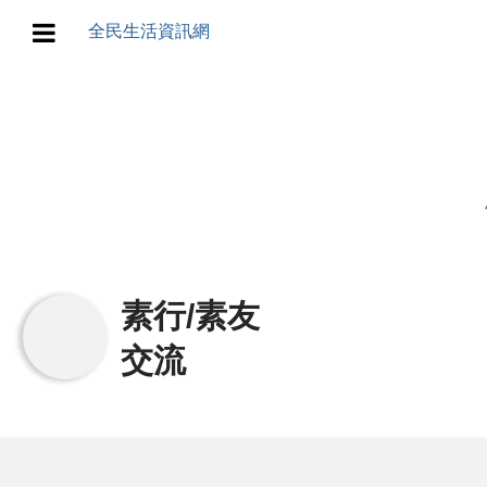
全民生活資訊網
地方/天氣/颱風/地震
教育/五育/五創
人生/生存/生活
產業/經濟
素行/素友
政治/政黨
交流
農業/技術/肥飼料/農藥/產銷
食品/衛生/醫療/照護