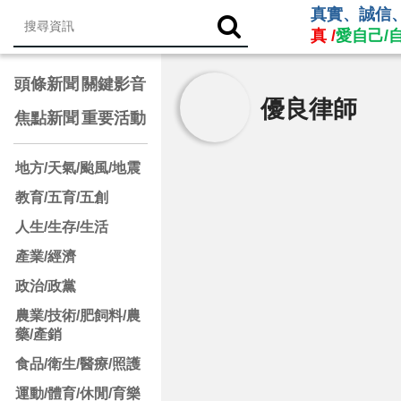
真實、誠信
真 /
愛自己/
頭條新聞
關鍵影音
優良律師
焦點新聞
重要活動
地方/天氣/颱風/地震
教育/五育/五創
人生/生存/生活
產業/經濟
政治/政黨
農業/技術/肥飼料/農
藥/產銷
食品/衛生/醫療/照護
運動/體育/休閒/育樂