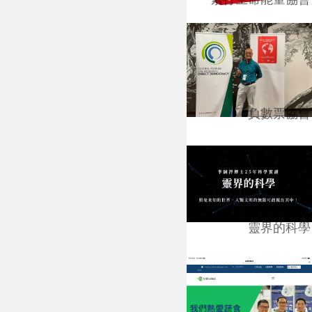
負數票協會
靈界的科學