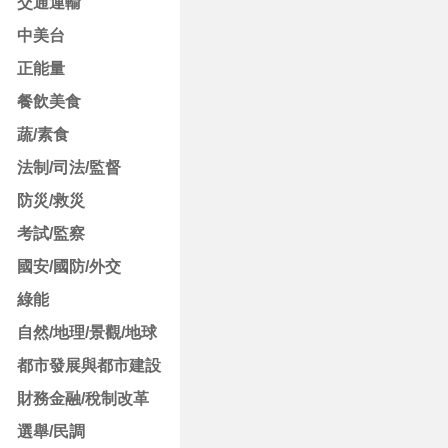
交通運輸
中美台
正能量
餐飲美食
蔬/素食
法制/司法/監督
防災/救災
考試/監察
國安/國防/外交
綠能
自然/地理/景觀/地球
都市發展與都市建設
財務金融/稅制改革
選舉/民調