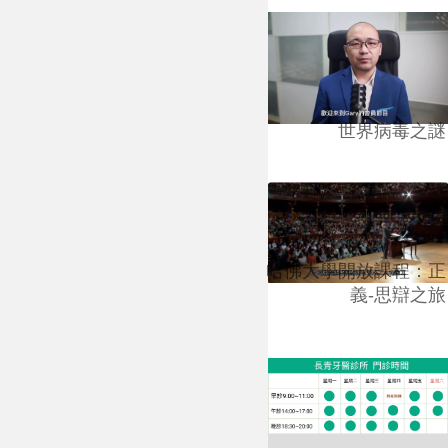
世界病毒之謎
哈佛大學開放課程：正
義-思辯之旅