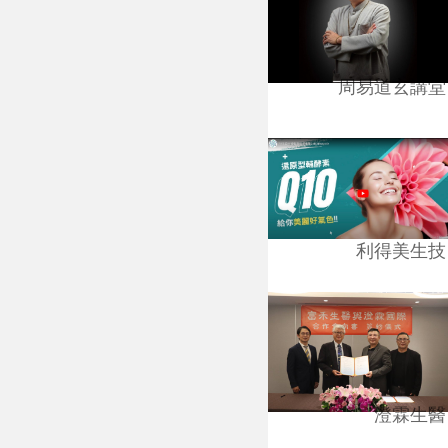
周易道玄講堂
利得美生技
澄霖生醫