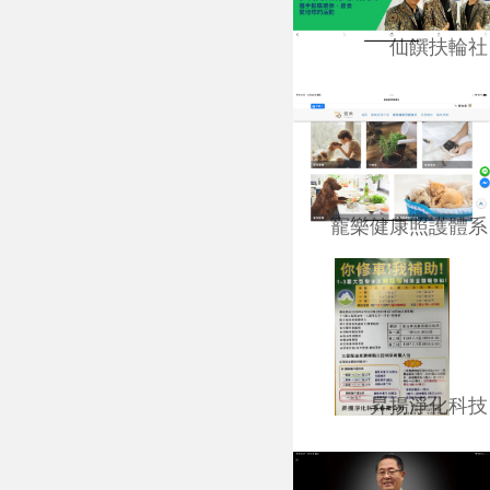
仙饌扶輪社
寵樂健康照護體系
昇揚淨化科技