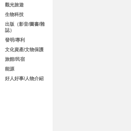
觀光旅遊
生物科技
出版（影音/圖書/雜
誌）
發明/專利
文化資產/文物保護
旅館/民宿
能源
好人好事/人物介紹