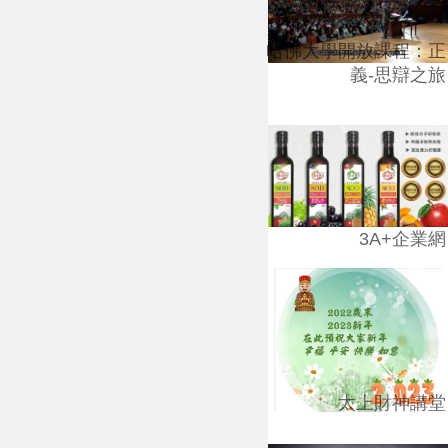
哈佛大學開放課程：正
義-思辯之旅
3A+企業網
太上財神講堂