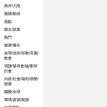
兩岸/大陸
寵物/動保
焦點
婦女/孩童
熱門
健康/養生
命理/信仰/宗教/宮廟/
教會
演講/發表會/論壇/研
討會
內政/社會/福利/弱勢/
慈善
國際/全球
環境/資源/能源