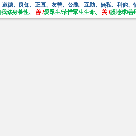
、道德、良知、正直、友善、公義、互助、無私、利他、
自我修身養性、
善 /
愛眾生/珍惜眾生生命、
美 /
護地球/善