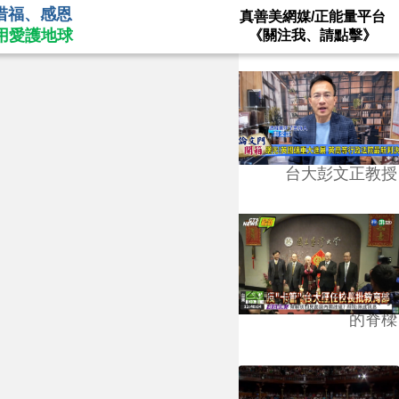
惜福、感恩
真善美網媒/正能量平台
用愛護地球
《關注我、請點擊》
台大彭文正教授
台學版的54/64》大學
的脊樑