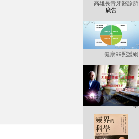
高雄長青牙醫診所
健康99照護網
21世紀領導力與倫理
學