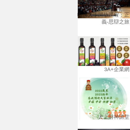
哈佛大學開放課程：正
義-思辯之旅
3A+企業網
太上財神講堂