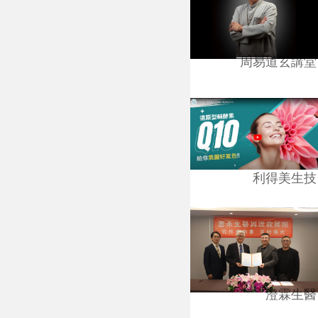
周易道玄講堂
利得美生技
澄霖生醫