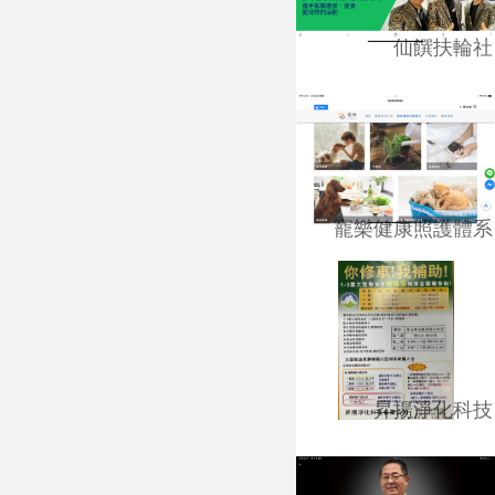
仙饌扶輪社
寵樂健康照護體系
昇揚淨化科技