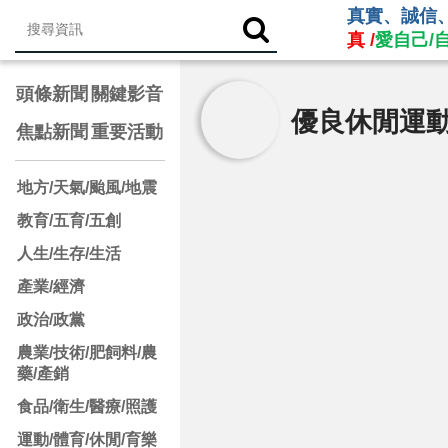
真實、誠信
真 /
愛自己/
頭條新聞
關鍵影音
優良休閒運
焦點新聞
重要活動
地方/天氣/颱風/地震
教育/五育/五創
人生/生存/生活
產業/經濟
政治/政黨
農業/技術/肥飼料/農
藥/產銷
食品/衛生/醫療/照護
運動/體育/休閒/育樂