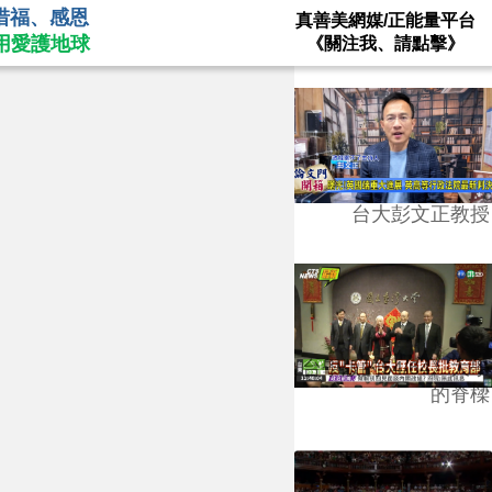
惜福、感恩
真善美網媒/正能量平台
用愛護地球
《關注我、請點擊》
台大彭文正教授
台學版的54/64》大學
的脊樑