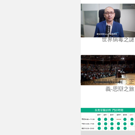
世界病毒之謎
哈佛大學開放課程：正
義-思辯之旅