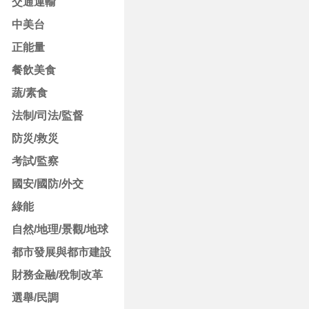
交通運輸
中美台
正能量
餐飲美食
蔬/素食
法制/司法/監督
防災/救災
考試/監察
國安/國防/外交
綠能
自然/地理/景觀/地球
都市發展與都市建設
財務金融/稅制改革
選舉/民調