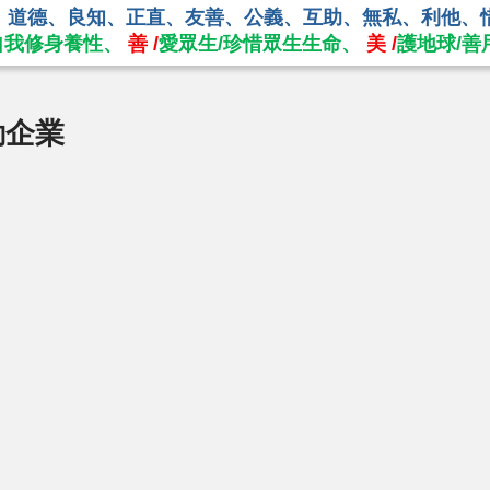
、道德、良知、正直、友善、公義、互助、無私、利他、
自我修身養性、
善 /
愛眾生/珍惜眾生生命、
美 /
護地球/善
動企業