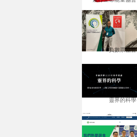
負數票協會
靈界的科學