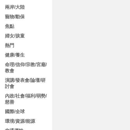
兩岸/大陸
寵物/動保
焦點
婦女/孩童
熱門
健康/養生
命理/信仰/宗教/宮廟/
教會
演講/發表會/論壇/研
討會
內政/社會/福利/弱勢/
慈善
國際/全球
環境/資源/能源