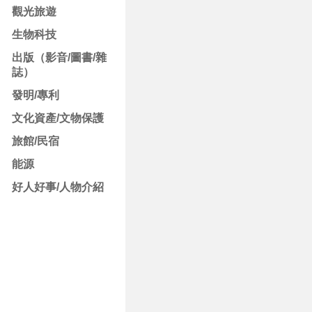
觀光旅遊
生物科技
出版（影音/圖書/雜
誌）
發明/專利
文化資產/文物保護
旅館/民宿
能源
好人好事/人物介紹