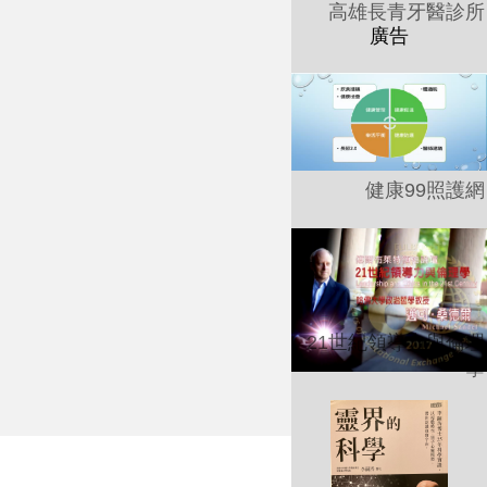
高雄長青牙醫診所
健康99照護網
21世紀領導力與倫理
學