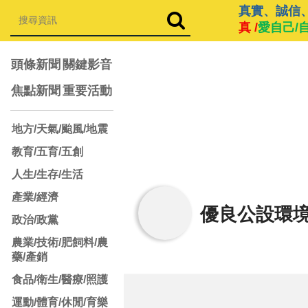
真實、誠信
真 /
愛自己/
頭條新聞
關鍵影音
焦點新聞
重要活動
地方/天氣/颱風/地震
教育/五育/五創
人生/生存/生活
產業/經濟
優良公設環
政治/政黨
農業/技術/肥飼料/農
藥/產銷
食品/衛生/醫療/照護
運動/體育/休閒/育樂