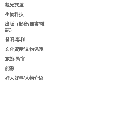
觀光旅遊
生物科技
出版（影音/圖書/雜
誌）
發明/專利
文化資產/文物保護
旅館/民宿
能源
好人好事/人物介紹