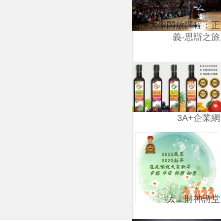
哈佛大學開放課程：正
義-思辯之旅
3A+企業網
太上財神講堂