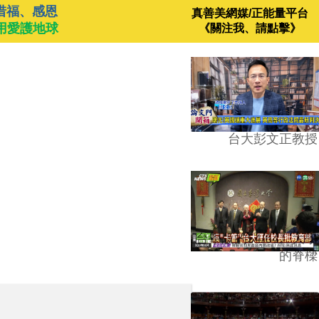
惜福、感恩
真善美網媒/正能量平台
用愛護地球
《關注我、請點擊》
台大彭文正教授
台學版的54/64》大學
的脊樑