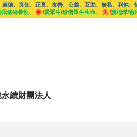
、道德、良知、正直、友善、公義、互助、無私、利他、
自我修身養性、
善 /
愛眾生/珍惜眾生生命、
美 /
護地球/善
境永續財團法人