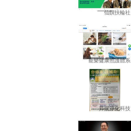
仙饌扶輪社
寵樂健康照護體系
昇揚淨化科技