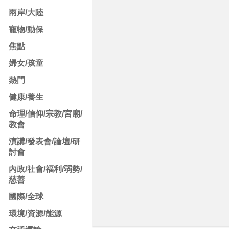
兩岸/大陸
寵物/動保
焦點
婦女/孩童
熱門
健康/養生
命理/信仰/宗教/宮廟/
教會
演講/發表會/論壇/研
討會
內政/社會/福利/弱勢/
慈善
國際/全球
環境/資源/能源