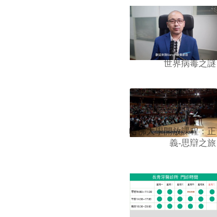
世界病毒之謎
哈佛大學開放課程：正
義-思辯之旅