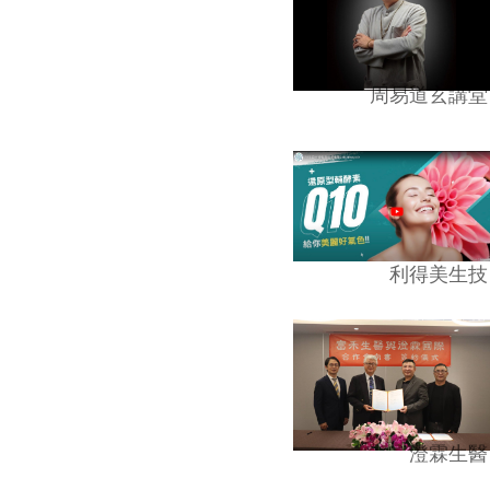
周易道玄講堂
利得美生技
澄霖生醫