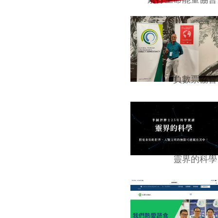
負數票協會
靈界的科學