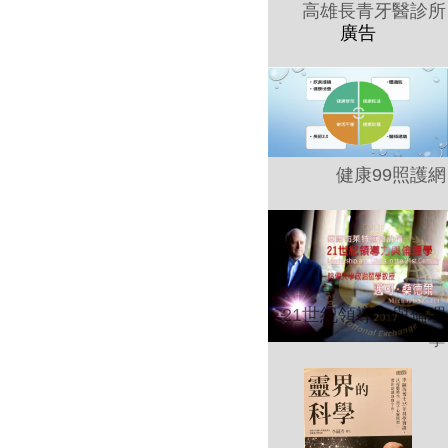
高雄長青牙醫診所
健康99照護網
21世紀領導力與倫理
學