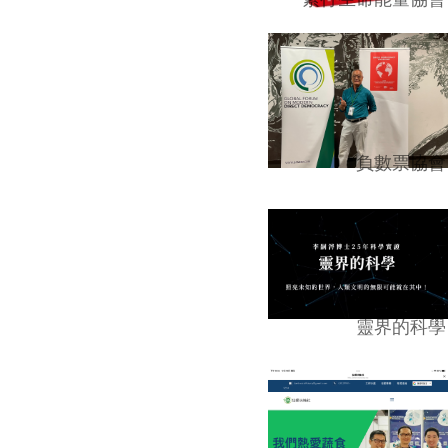
負數票協會
靈界的科學