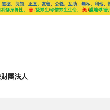
、道德、良知、正直、友善、公義、互助、無私、利他、
自我修身養性、
善 /
愛眾生/珍惜眾生生命、
美 /
護地球/善
療財團法人