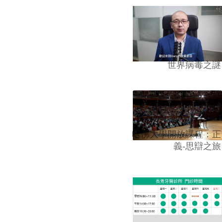
世界病毒之謎
哈佛大學開放課程：正
義-思辯之旅