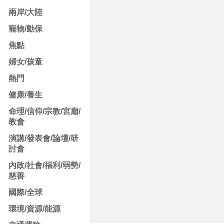
兩岸/大陸
寵物/動保
焦點
婦女/孩童
熱門
健康/養生
命理/信仰/宗教/宮廟/
教會
演講/發表會/論壇/研
討會
內政/社會/福利/弱勢/
慈善
國際/全球
環境/資源/能源