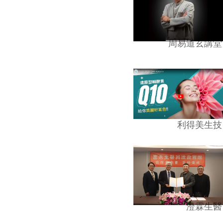
周易道玄講堂
利得美生技
澄霖生醫