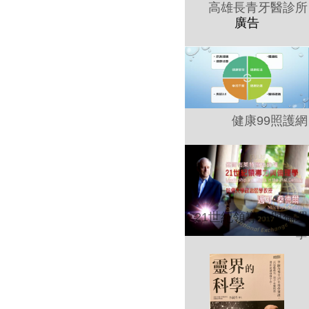
高雄長青牙醫診所
健康99照護網
21世紀領導力與倫理
學