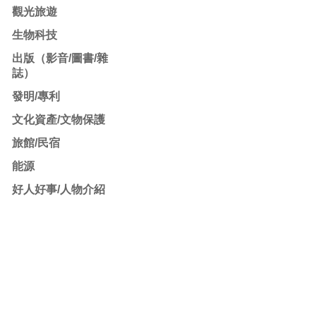
觀光旅遊
生物科技
出版（影音/圖書/雜
誌）
發明/專利
文化資產/文物保護
旅館/民宿
能源
好人好事/人物介紹