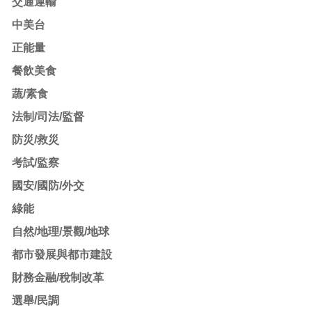
交通運輸
中美台
正能量
餐飲美食
蔬/素食
法制/司法/監督
防災/救災
考試/監察
國安/國防/外交
綠能
自然/地理/景觀/地球
都市發展與都市建設
財務金融/稅制改革
選舉/民調