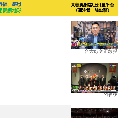
惜福、感恩
真善美網媒/正能量平台
用愛護地球
《關注我、請點擊》
台大彭文正教授
台學版的54/64》大學
的脊樑