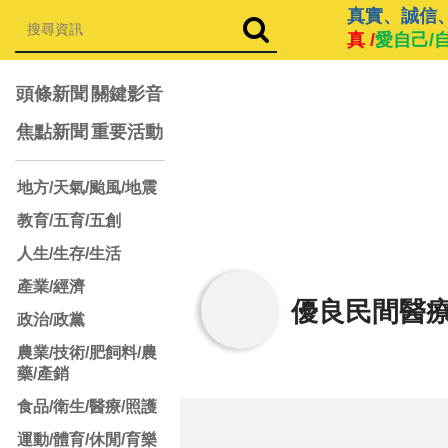
真實、誠信
真 /
愛自己/
頭條新聞
關鍵影音
焦點新聞
重要活動
地方/天氣/颱風/地震
教育/五育/五創
人生/生存/生活
產業/經濟
優良民間醫
政治/政黨
農業/技術/肥飼料/農
藥/產銷
食品/衛生/醫療/照護
運動/體育/休閒/育樂