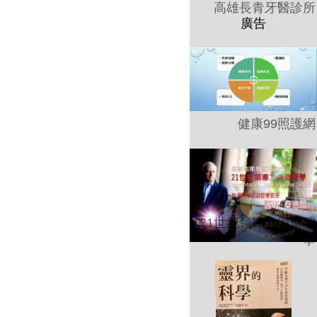
高雄長青牙醫診所
健康99照護網
21世紀領導力與倫理
學