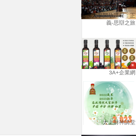
哈佛大學開放課程：正
義-思辯之旅
3A+企業網
太上財神講堂