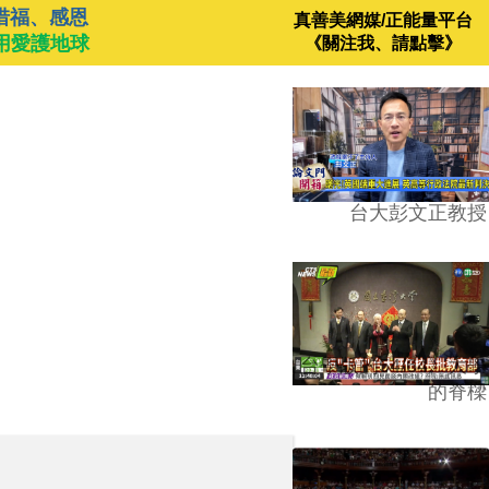
惜福、感恩
真善美網媒/正能量平台
用愛護地球
《關注我、請點擊》
台大彭文正教授
台學版的54/64》大學
的脊樑