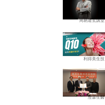
周易道玄講堂
利得美生技
澄霖生醫