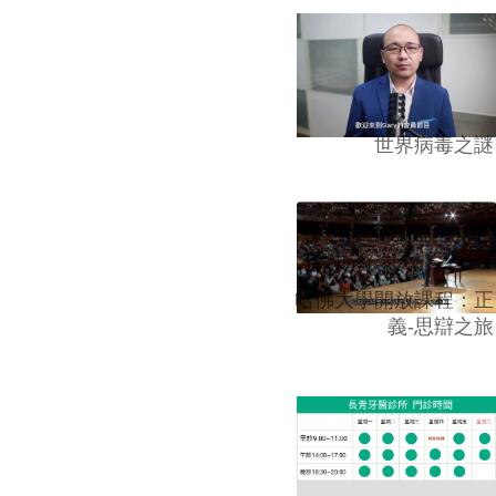
世界病毒之謎
哈佛大學開放課程：正
義-思辯之旅