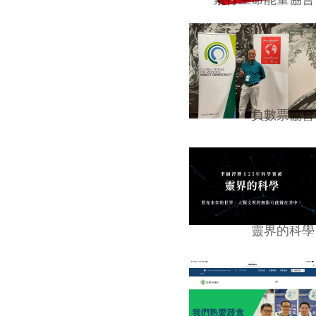
負數票協會
靈界的科學