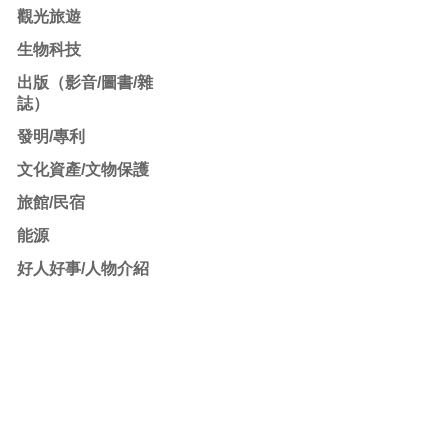
觀光旅遊
生物科技
出版（影音/圖書/雜
誌）
發明/專利
文化資產/文物保護
旅館/民宿
能源
好人好事/人物介紹