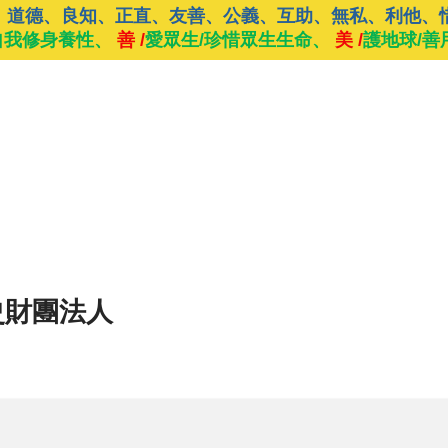
、道德、良知、正直、友善、公義、互助、無私、利他、
自我修身養性、
善 /
愛眾生/珍惜眾生生命、
美 /
護地球/善
史財團法人