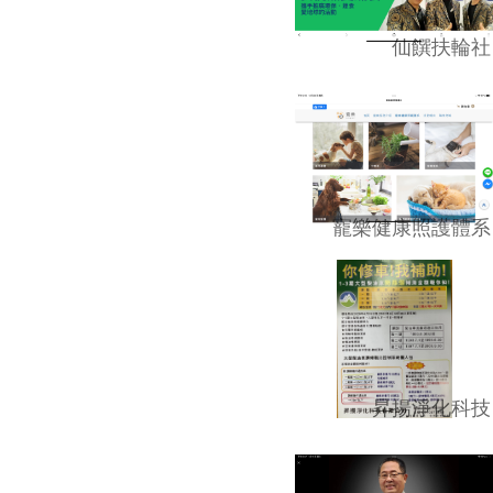
仙饌扶輪社
寵樂健康照護體系
昇揚淨化科技