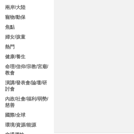
兩岸/大陸
寵物/動保
焦點
婦女/孩童
熱門
健康/養生
命理/信仰/宗教/宮廟/
教會
演講/發表會/論壇/研
討會
內政/社會/福利/弱勢/
慈善
國際/全球
環境/資源/能源