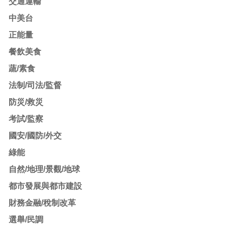
交通運輸
中美台
正能量
餐飲美食
蔬/素食
法制/司法/監督
防災/救災
考試/監察
國安/國防/外交
綠能
自然/地理/景觀/地球
都市發展與都市建設
財務金融/稅制改革
選舉/民調