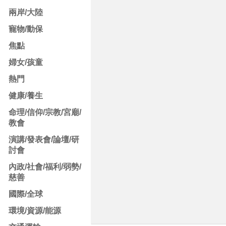
兩岸/大陸
寵物/動保
焦點
婦女/孩童
熱門
健康/養生
命理/信仰/宗教/宮廟/
教會
演講/發表會/論壇/研
討會
內政/社會/福利/弱勢/
慈善
國際/全球
環境/資源/能源