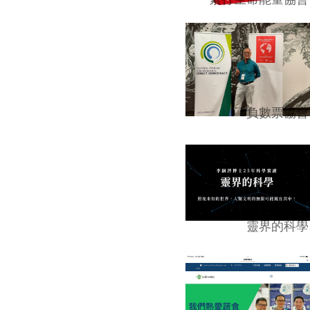
負數票協會
靈界的科學