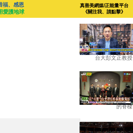
惜福、感恩
真善美網媒/正能量平台
用愛護地球
《關注我、請點擊》
台大彭文正教授
台學版的54/64》大學
的脊樑