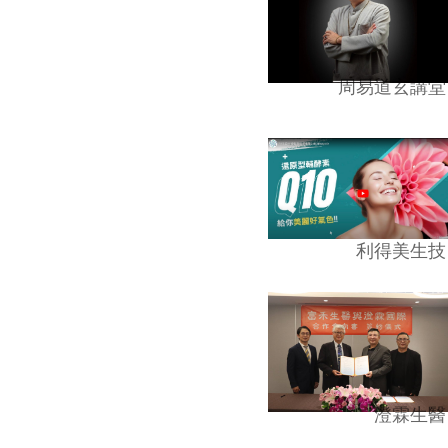
周易道玄講堂
利得美生技
澄霖生醫