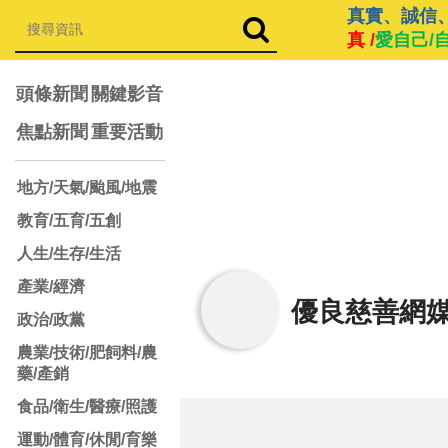
真實、誠信
真 /
愛自己/
頭條新聞
關鍵影音
焦點新聞
重要活動
地方/天氣/颱風/地震
教育/五育/五創
人生/生存/生活
產業/經濟
優良慈善網
政治/政黨
農業/技術/肥飼料/農
藥/產銷
食品/衛生/醫療/照護
運動/體育/休閒/育樂