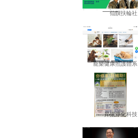
仙饌扶輪社
寵樂健康照護體系
昇揚淨化科技