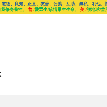
、道德、良知、正直、友善、公義、互助、無私、利他、
自我修身養性、
善 /
愛眾生/珍惜眾生生命、
美 /
護地球/善
媒