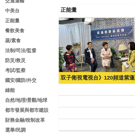
交通運輸
正能量
中美台
正能量
餐飲美食
蔬/素食
法制/司法/監督
防災/救災
考試/監察
國安/國防/外交
綠能
自然/地理/景觀/地球
都市發展與都市建設
財務金融/稅制改革
選舉/民調