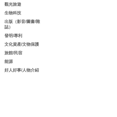
觀光旅遊
生物科技
出版（影音/圖書/雜
誌）
發明/專利
文化資產/文物保護
旅館/民宿
能源
好人好事/人物介紹