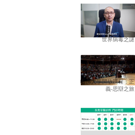
世界病毒之謎
哈佛大學開放課程：正
義-思辯之旅