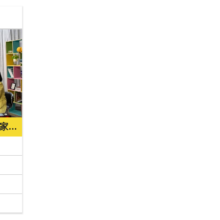
双子衛視電視台》120頻道紫蓮家園：呂秀蓮前副總統時時關懷和平與公益