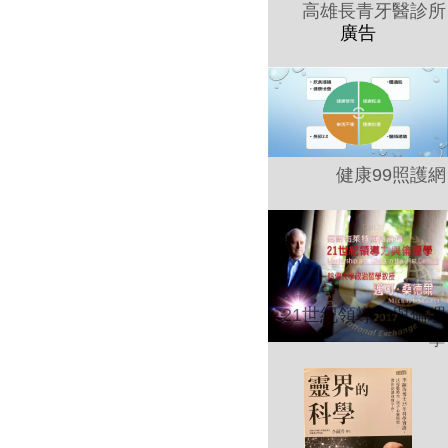
高雄長青牙醫診所
健康99照護網
21世紀領導力與倫理
學