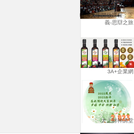
哈佛大學開放課程：正
義-思辯之旅
3A+企業網
太上財神講堂