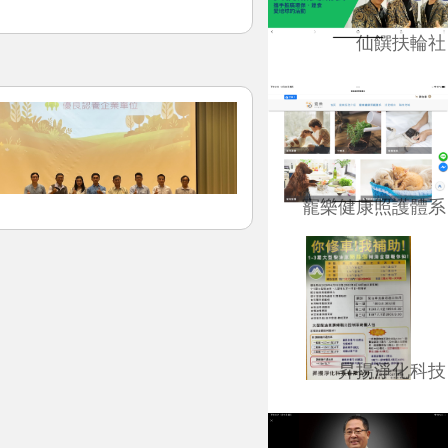
仙饌扶輪社
寵樂健康照護體系
昇揚淨化科技