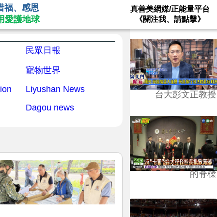
惜福、感恩
真善美網媒/正能量平台
用愛護地球
《關注我、請點擊》
民眾日報
寵物世界
ion
Liyushan News
台大彭文正教授
Dagou news
台學版的54/64》大學
的脊樑