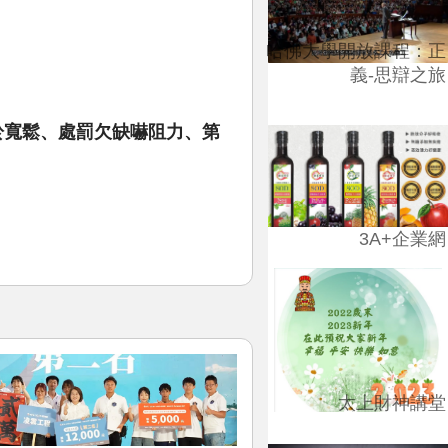
哈佛大學開放課程：正
義-思辯之旅
於寬鬆、處罰欠缺嚇阻力、第
3A+企業網
太上財神講堂