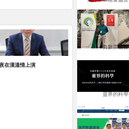
負數票協會
之夜在漢溫情上演
靈界的科學