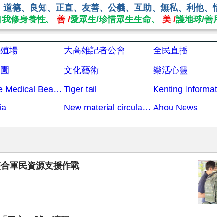
、道德、良知、正直、友善、公義、互助、無私、利他、
自我修身養性、
善 /
愛眾生/珍惜眾生生命、
美 /
護地球/善
繁殖場
大高雄記者公會
全民直播
校園
文化藝術
樂活心靈
Aibeike Medical Beauty
Tiger tail
Kenting Informat
ia
New material circular economy
Ahou News
整合軍民資源支援作戰