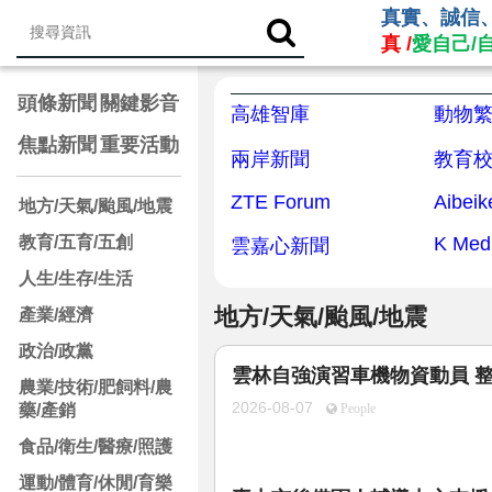
真實、誠信
真 /
愛自己/
頭條新聞
關鍵影音
高雄智庫
動物
焦點新聞
重要活動
兩岸新聞
教育
ZTE Forum
地方/天氣/颱風/地震
教育/五育/五創
K Med
雲嘉心新聞
人生/生存/生活
地方/天氣/颱風/地震
產業/經濟
政治/政黨
雲林自強演習車機物資動員 
農業/技術/肥飼料/農
2026-08-07
藥/產銷
People
食品/衛生/醫療/照護
運動/體育/休閒/育樂