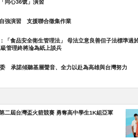
「同心36號」演習
自強演習 支援聯合徵集作業
：「食品安全衛生管理法」 母法立意良善但子法標準過
三級管理終將淪為紙上談兵
執委 承諾傾聽基層聲音、全力以赴為高雄與台灣努力
第二屆台灣盃火箭競賽 勇奪高中學生1K組亞軍