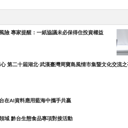
風險 專家提醒：一紙協議未必保得住投資權益
同心 第二十屆湖北·武漢臺灣周寶島風情市集暨文化交流
台在AI資料應用藍海中攜手共贏
領域 黔台生態食品專項對接活動