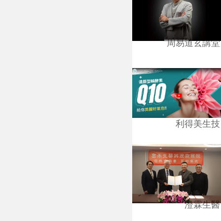
周易道玄講堂
利得美生技
澄霖生醫