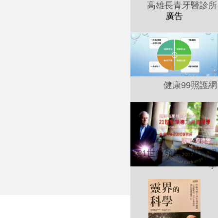
高雄長青牙醫診所
健康99照護網
21世紀領導力與倫理
學