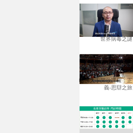
世界病毒之謎
哈佛大學開放課程：正
義-思辯之旅