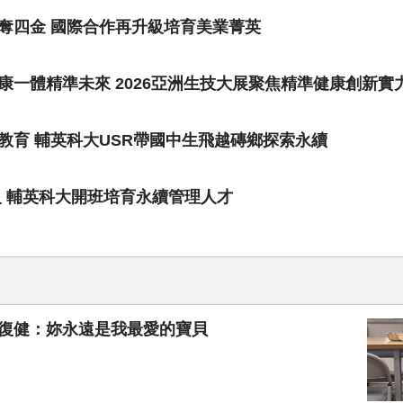
奪四金 國際合作再升級培育美業菁英
一體精準未來 2026亞洲生技大展聚焦精準健康創新實
教育 輔英科大USR帶國中生飛越磚鄉探索永續
級 輔英科大開班培育永續管理人才
伴復健：妳永遠是我最愛的寶貝