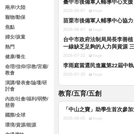
臺中市後備軍人輔導中心支援
兩岸/大陸
2026-08-07
People
寵物/動保
苗栗市後備軍人輔導中心協力
焦點
2026-08-07
People
婦女/孩童
台中市政府法制局局長李善植
一線缺乏足夠的人力與資源 
熱門
2026-07-22
People
健康/養生
李雨庭當選民進黨第22屆中
命理/信仰/宗教/宮廟/
教會
2026-07-20
People
演講/發表會/論壇/研
討會
教育/五育/五創
內政/社會/福利/弱勢/
慈善
「中山之寶」助學生首次參加
國際/全球
2026-08-05
People
環境/資源/能源