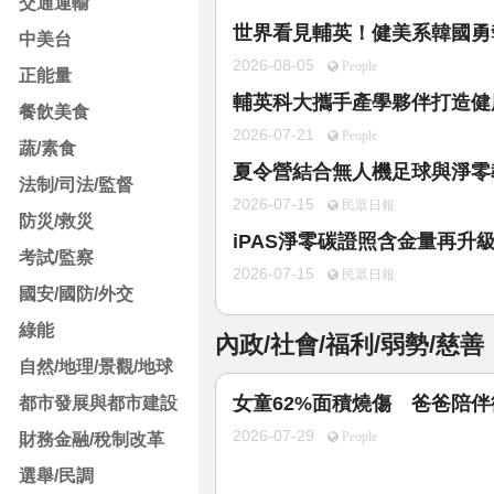
交通運輸
世界看見輔英！健美系韓國勇
中美台
2026-08-05
People
正能量
輔英科大攜手產學夥伴打造健康
餐飲美食
2026-07-21
People
蔬/素食
夏令營結合無人機足球與淨零
法制/司法/監督
2026-07-15
民眾日報
防災/救災
iPAS淨零碳證照含金量再升
考試/監察
2026-07-15
民眾日報
國安/國防/外交
綠能
內政/社會/福利/弱勢/慈善
自然/地理/景觀/地球
女童62%面積燒傷 爸爸陪
都市發展與都市建設
2026-07-29
財務金融/稅制改革
People
選舉/民調