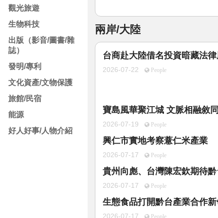
觀光旅遊
生物科技
兩岸/大陸
出版（影音/圖書/雜
誌）
台商赴大陸借名投資暗藏法律
發明/專利
2026-07-22
People
文化資產/文物保護
旅館/民宿
寶島風華聚江城 文脈相融敘
能源
2026-07-19
People
好人好事/人物介紹
興仁市實地考察薏仁米產業
2026-07-17
People
貴州向彪、台灣陳宏欽期待黔
2026-07-17
People
生態食品打開黔台產業合作新
2026-07-17
People