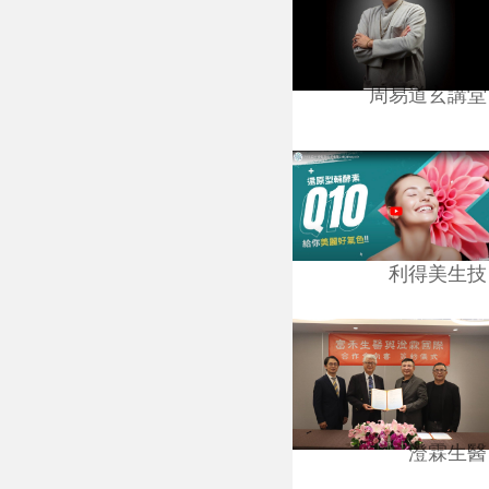
周易道玄講堂
利得美生技
澄霖生醫