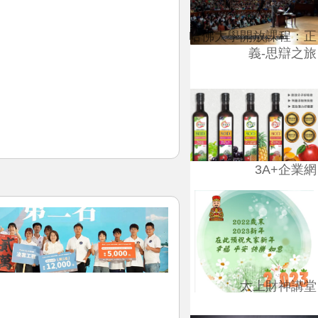
哈佛大學開放課程：正
義-思辯之旅
3A+企業網
太上財神講堂