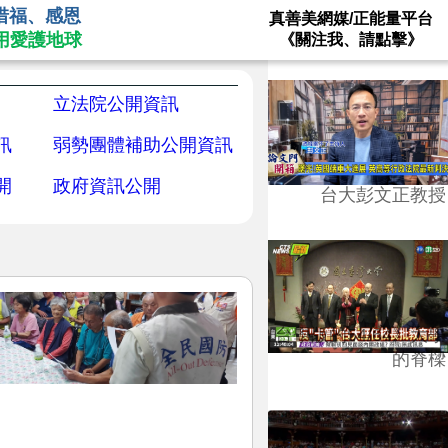
惜福、感恩
真善美網媒/正能量平台
用愛護地球
《關注我、請點擊》
立法院公開資訊
訊
弱勢團體補助公開資訊
開
政府資訊公開
台大彭文正教授
台學版的54/64》大學
的脊樑