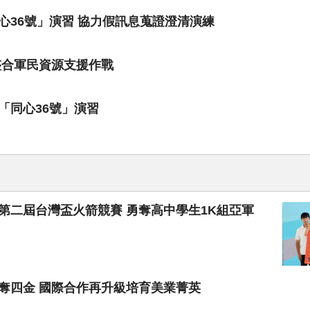
心36號」演習 協力假訊息蒐證澄清演練
整合軍民資源支援作戰
「同心36號」演習
第二屆台灣盃火箭競賽 勇奪高中學生1K組亞軍
奪四金 國際合作再升級培育美業菁英