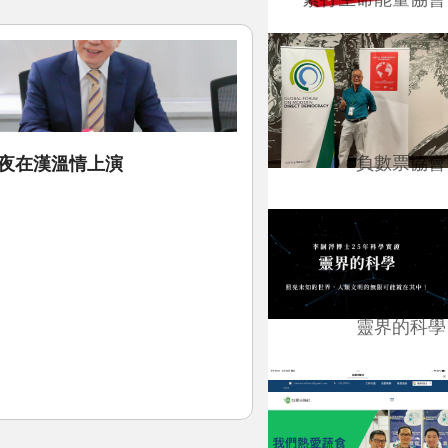
負數票協會
之夜在漢溫情上演
靈界的科學