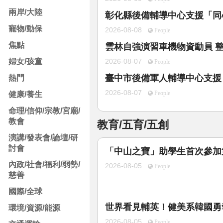
兩岸/大陸
彰化縣後備輔導中心支援「同
寵物/動保
2026-08-08
People
焦點
雲林自強演習車機物資動員 
婦女/孩童
2026-08-07
People
臺中市後備軍人輔導中心支援
熱門
2026-08-07
健康/養生
People
命理/信仰/宗教/宮廟/
教會
教育/五育/五創
演講/發表會/論壇/研
討會
「中山之寶」助學生首次參加
內政/社會/福利/弱勢/
2026-08-05
People
慈善
國際/全球
世界看見輔英！健美系韓國勇
環境/資源/能源
2026-08-05
People