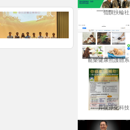
仙饌扶輪社
寵樂健康照護體系
昇揚淨化科技