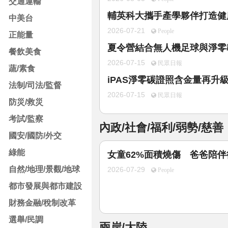
交通運輸
輔英科大攜手產學夥伴打造健康
中美台
2026-07-21
People
正能量
夏令營結合無人機足球與淨零
餐飲美食
2026-07-15
民眾日報
蔬/素食
iPAS淨零碳證照含金量再升
法制/司法/監督
2026-07-15
民眾日報
防災/救災
考試/監察
內政/社會/福利/弱勢/慈善
國安/國防/外交
綠能
女童62%面積燒傷 爸爸陪
自然/地理/景觀/地球
2026-07-29
People
都市發展與都市建設
財務金融/稅制改革
選舉/民調
兩岸/大陸