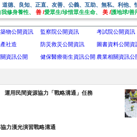
、道德、良知、正直、友善、公義、互助、無私、利他、
自我修身養性、
善 /
愛眾生/珍惜眾生生命、
美 /
護地球/善
建築物公開資訊
監察院公開資訊
考試院公開資訊
資產社造
防災救災公開資訊
圖書資料公開資
相關資訊公開
健保醫療衛生資訊公開
農業相關資訊公
 運用民間資源協力「戰略溝通」任務
部協力漢光演習戰略溝通