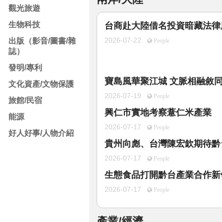
觀光旅遊
生物科技
台商赴大陸借名投資暗藏法律
2026-07-22
出版（影音/圖書/雜
People
誌）
發明/專利
寶島風華聚江城 文脈相融敘
文化資產/文物保護
2026-07-19
People
旅館/民宿
興仁市實地考察薏仁米產業
能源
2026-07-17
People
好人好事/人物介紹
貴州向彪、台灣陳宏欽期待黔
2026-07-17
People
生態食品打開黔台產業合作新
2026-07-17
People
產業/經濟