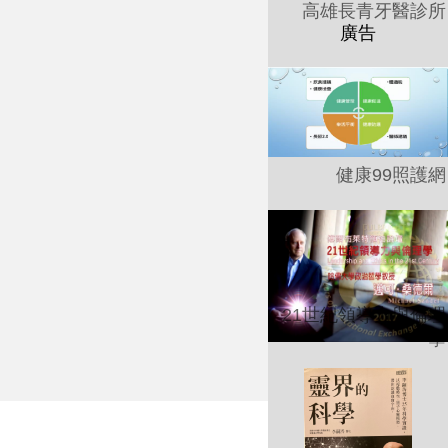
高雄長青牙醫診所
健康99照護網
21世紀領導力與倫理
學