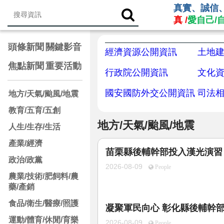
真實、誠信
真 /
愛自己/
頭條新聞
關鍵影音
經濟資源公開資訊
土地
焦點新聞
重要活動
行政院公開資訊
文化
國安國防外交公開資訊
司法
地方/天氣/颱風/地震
教育/五育/五創
地方/天氣/颱風/地震
人生/生存/生活
產業/經濟
苗栗縣後輔幹部投入漢光演習
政治/政黨
2026-08-09
People
農業/技術/肥飼料/農
藥/產銷
食品/衛生/醫療/照護
凝聚軍民向心 彰化縣後輔幹
運動/體育/休閒/育樂
2026-08-09
People