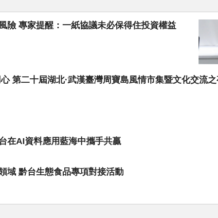
風險 專家提醒：一紙協議未必保得住投資權益
同心 第二十屆湖北·武漢臺灣周寶島風情市集暨文化交流
台在AI資料應用藍海中攜手共贏
領域 黔台生態食品專項對接活動