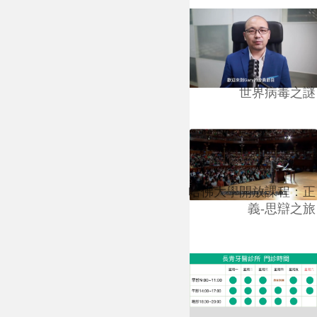
世界病毒之謎
哈佛大學開放課程：正
義-思辯之旅